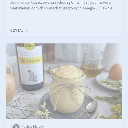
Jakie kwasy tłuszczowe przychodzą Ci na myśl, gdy mowa o
wielonienasyconych kwasach tłuszczowych omega-6? Pewnie
kwas linolowy, ponieważ mówi się o nim dość często. Jednak
tym razem będzie mowa o in
CZYTAJ
Paulina Maludy