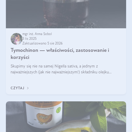
mgr inż. Anna Sobol
3 lis 2025
Zaktualizowano 5 sie 2026
Tymochinon — właściwości, zastosowanie i
korzyści
Skupimy się nie na samej Nigella sativa, a jednym z
najważniejszych (jak nie najważniejszym!) składniku olejku
eterycznego z czarnuszki: tymochinonie.
CZYTAJ