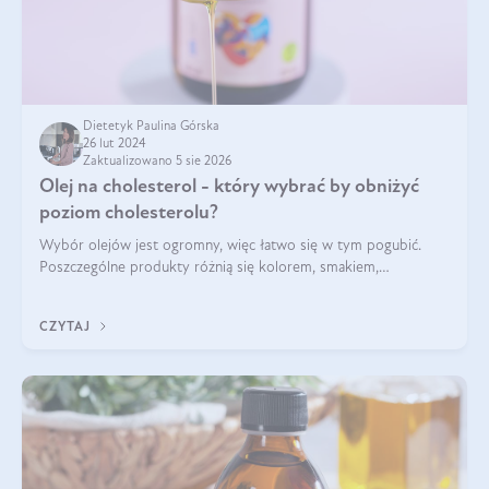
Dietetyk Paulina Górska
26 lut 2024
Zaktualizowano 5 sie 2026
Olej na cholesterol - który wybrać by obniżyć
poziom cholesterolu?
Wybór olejów jest ogromny, więc łatwo się w tym pogubić.
Poszczególne produkty różnią się kolorem, smakiem,
zastosowaniem kulinarnym, ale przede wszystkim składem. To
właśnie on decyduje o właściwości
CZYTAJ