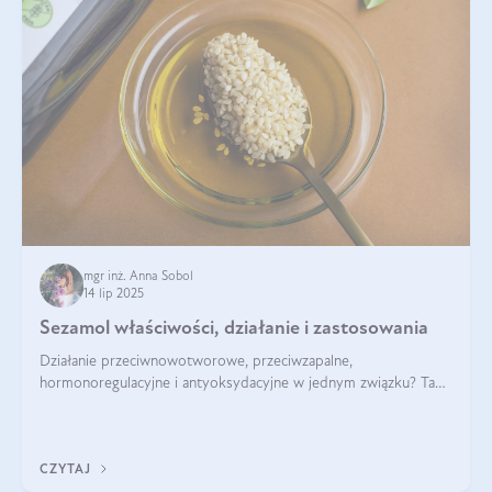
mgr inż. Anna Sobol
14 lip 2025
Sezamol właściwości, działanie i zastosowania
Działanie przeciwnowotworowe, przeciwzapalne,
hormonoregulacyjne i antyoksydacyjne w jednym związku? Tak
— to właśnie natura sezamolu, który obecny jest w oleju
sezamowym. Dowiedz się, dlaczego warto wprowadzić go do
swojej diety — być może to pierwsza ok
CZYTAJ