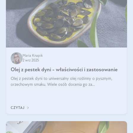
Maria Knapik
2 wrz 2025
Olej z pestek dyni - właściwości i zastosowanie
Olej z pestek dyni to uniwersalny olej roślinny o pysznym,
orzechowym smaku. Wiele osób docenia go za
wszechstronność, bo przydaje się zarówno w kuchni, jak i w
pielęgnacji. Często wykorzystuje się go
CZYTAJ