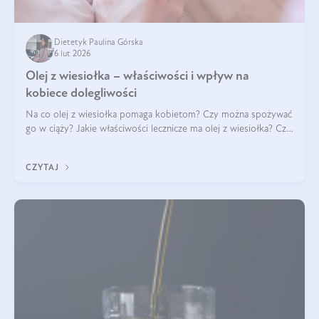
Dietetyk Paulina Górska
6 lut 2026
Olej z wiesiołka – właściwości i wpływ na
kobiece dolegliwości
Na co olej z wiesiołka pomaga kobietom? Czy można spożywać
go w ciąży? Jakie właściwości lecznicze ma olej z wiesiołka? Czy
jego skuteczność potwierdzają badania? Ile trzeba czekać na
efekty? Jaka jes
CZYTAJ