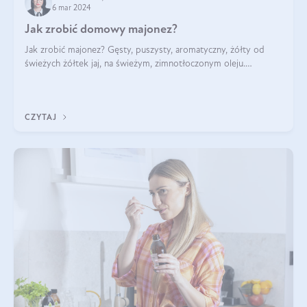
6 mar 2024
Jak zrobić domowy majonez?
Jak zrobić majonez? Gęsty, puszysty, aromatyczny, żółty od
świeżych żółtek jaj, na świeżym, zimnotłoczonym oleju.
Najlepszy! Tutaj podrzucamy wam przepisy na majonez
domowy, w kilku (nawet dość zaskak
CZYTAJ