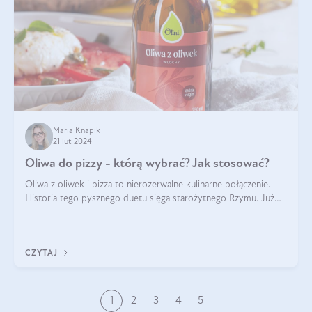
Maria Knapik
21 lut 2024
Oliwa do pizzy - którą wybrać? Jak stosować?
Oliwa z oliwek i pizza to nierozerwalne kulinarne połączenie.
Historia tego pysznego duetu sięga starożytnego Rzymu. Już
wtedy wypieki na cienkim cieście były popularnym elementem
menu, a oliwa stan
CZYTAJ
1
2
3
4
5