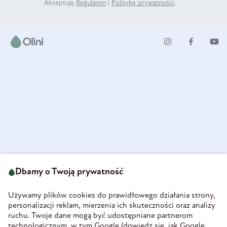
Akceptuję
Regulamin
i
Politykę prywatności
.
ul. Strzegomska 49
693 222 687
58-160 Świebodzice
Dbamy o Twoją prywatność
sklep@olini.pl
Polska
NIP 8860027066
Używamy plików cookies do prawidłowego działania strony,
REGON 890213034
personalizacji reklam, mierzenia ich skuteczności oraz analizy
ruchu. Twoje dane mogą być udostępniane partnerom
INFORMACJE
technologicznym, w tym Google (
dowiedz się, jak Google