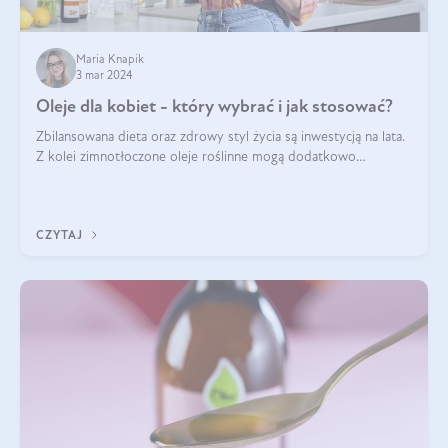
Maria Knapik
3 mar 2024
Oleje dla kobiet - który wybrać i jak stosować?
Zbilansowana dieta oraz zdrowy styl życia są inwestycją na lata.
Z kolei zimnotłoczone oleje roślinne mogą dodatkowo
wspomóc w osiągnięciu długowieczności i witalności. Odżywiają
od wewnątrz i upięk
CZYTAJ