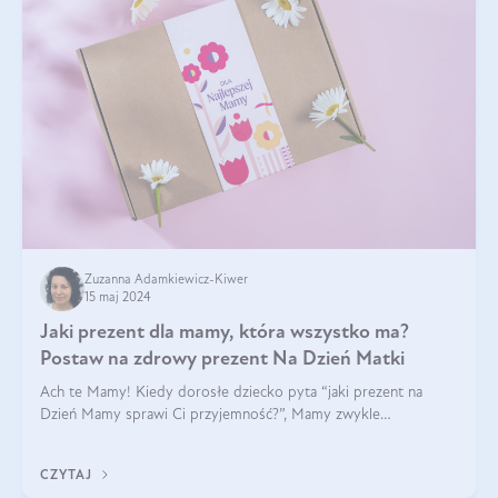
Zuzanna Adamkiewicz-Kiwer
15 maj 2024
Jaki prezent dla mamy, która wszystko ma?
Postaw na zdrowy prezent Na Dzień Matki
Ach te Mamy! Kiedy dorosłe dziecko pyta “jaki prezent na
Dzień Mamy sprawi Ci przyjemność?”, Mamy zwykle
odpowiadają ”Ja już wszystko mam!”. Co roku to samo. Jak
więc wybrać zdrowy prezent na Dzień Ma
CZYTAJ