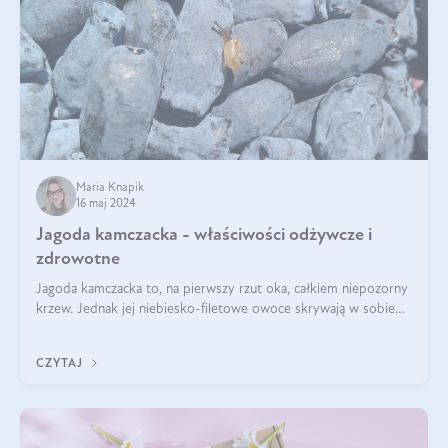
Maria Knapik
16 maj 2024
Jagoda kamczacka - właściwości odżywcze i
zdrowotne
Jagoda kamczacka to, na pierwszy rzut oka, całkiem niepozorny
krzew. Jednak jej niebiesko-filetowe owoce skrywają w sobie
wiele dobra. Jakie właściwości ma jagoda kamczacka? Poznasz je
w tym wpisie!
CZYTAJ