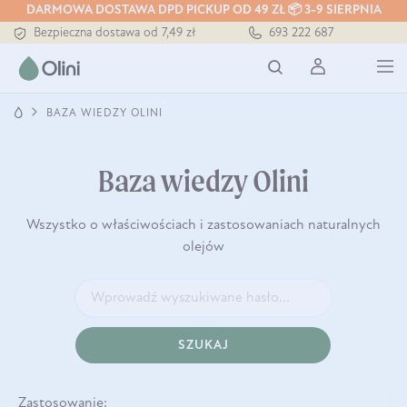
DARMOWA DOSTAWA DPD PICKUP OD 49 ZŁ 📦 3-9 SIERPNIA
Bezpieczna dostawa od 7,49 zł
693 222 687
Darmowa dostawa od 199 zł
Tłoczony zawsze na zimno
BAZA WIEDZY OLINI
Baza wiedzy Olini
Wszystko o właściwościach i zastosowaniach naturalnych
olejów
SZUKAJ
Zastosowanie: