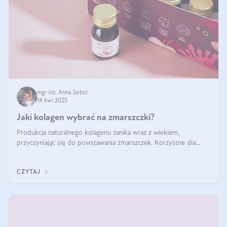
mgr inż. Anna Sobol
14 kwi 2025
Jaki kolagen wybrać na zmarszczki?
Produkcja naturalnego kolagenu zanika wraz z wiekiem,
przyczyniając się do powstawania zmarszczek. Korzystne dla
skóry efekty stosowania kolagenu w formie preparatów
doustnych potwierdzone zostały przez badania naukowe.
CZYTAJ