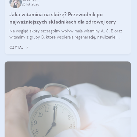
26 lut 2026
Jaka witamina na skórę? Przewodnik po
najważniejszych składnikach dla zdrowej cery
Na wygląd skóry szczególny wpływ mają witaminy A, C, E oraz
witaminy z grupy B, które wspierają regenerację, nawilżenie i
ochronę przed stresem oksydacyjnym. Odpowiednia podaż tych
CZYTAJ
witamin wspiera elastyczność skóry i jej naturalny blask.