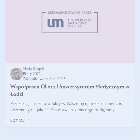
Maria Knapik
15 sty 2025
Zaktualizowano 5 sie 2026
Współpraca Olini z Uniwersytetem Medycznym w
Łodzi
Przekazując nasze produkty w Wasze ręce, przekazujemy coś
bezcennego – jakość. Dla potwierdzenia tego podjęliśmy
współpracę z Uniwersytetem Medycznym w Łodzi. Naukowcy
CZYTAJ
regularnie badają nasze oleje,