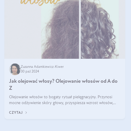
Zuzanna Adamkiewicz-Kiwer
30 paź 2024
Jak olejować włosy? Olejowanie włosów od A do
Z
Olejowanie włosów to bogaty rytuał pielęgnacyjny. Przynosi
mocne odżywienie skóry głowy, przyspiesza wzrost włosów,
wspiera przy walce z łupieżem i ŁZS, zamyka nawilżenie we
CZYTAJ
wnętrzu włosa. Brzmi ekskl