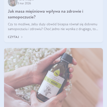
3 mar 2026
Jak masa mięśniowa wpływa na zdrowie i
samopoczucie?
Czy to możliwe, żeby duży obwód bicepsa równał się dobremu
samopoczuciu i zdrowiu? Choć jedno nie wynika z drugiego, to
jest między nimi powiązanie – masa mięśniowa może znacznie
CZYTAJ
poprawić jakość życia. W jaki sposób? W tym wpisie wszystko
wyjaśnimy.