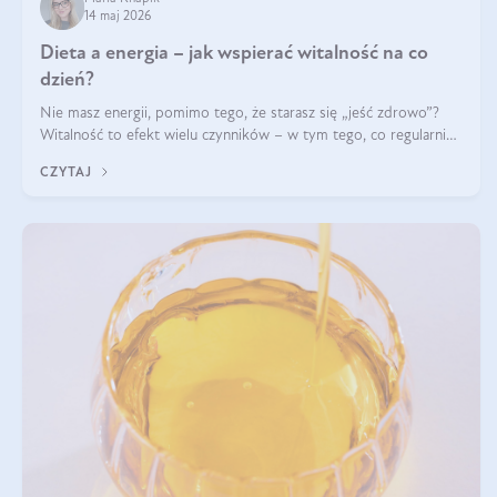
14 maj 2026
Dieta a energia – jak wspierać witalność na co
dzień?
Nie masz energii, pomimo tego, że starasz się „jeść zdrowo”?
Witalność to efekt wielu czynników – w tym tego, co regularnie
ląduje na talerzu. Zapotrzebowanie na składniki odżywcze różni
CZYTAJ
się w zależności od osoby