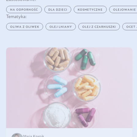
NA ODPORNOŚĆ
DLA DZIECI
KOSMETYCZNE
OLEJOWANIE
Tematyka:
OLIWA Z OLIWEK
OLEJ LNIANY
OLEJ Z CZARNUSZKI
OCET
Maria Knapik