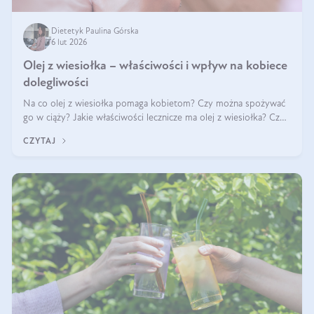
Dietetyk Paulina Górska
6 lut 2026
Olej z wiesiołka – właściwości i wpływ na kobiece
dolegliwości
Na co olej z wiesiołka pomaga kobietom? Czy można spożywać
go w ciąży? Jakie właściwości lecznicze ma olej z wiesiołka? Czy
jego skuteczność potwierdzają badania? Ile trzeba czekać na
CZYTAJ
efekty? Jaka jes