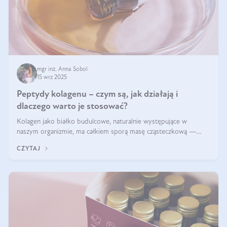
mgr inż. Anna Sobol
15 wrz 2025
Peptydy kolagenu – czym są, jak działają i
dlaczego warto je stosować?
Kolagen jako białko budulcowe, naturalnie występujące w
naszym organizmie, ma całkiem sporą masę cząsteczkową —
nawet do 300 kDa. Jeśli chcielibyśmy suplementować go w tej
CZYTAJ
formie, byłby trudno strawialny. Aby był lepiej przyswajalny i
bardziej biodostępny