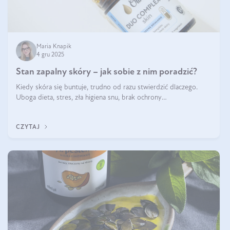
Maria Knapik
4 gru 2025
Stan zapalny skóry – jak sobie z nim poradzić?
Kiedy skóra się buntuje, trudno od razu stwierdzić dlaczego.
Uboga dieta, stres, zła higiena snu, brak ochrony
przeciwsłonecznej – powodów nasilenia stanów zapalnych może
być wiele. Jak poradzić sobie z ich przyczynami i skutkami?
CZYTAJ