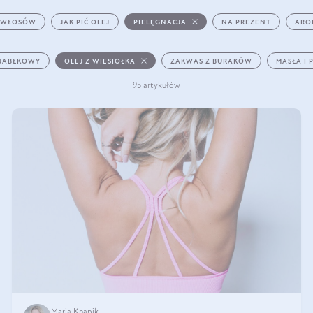
 WŁOSÓW
JAK PIĆ OLEJ
PIELĘGNACJA
NA PREZENT
ARO
 JABŁKOWY
OLEJ Z WIESIOŁKA
ZAKWAS Z BURAKÓW
MASŁA I 
95 artykułów
Maria Knapik