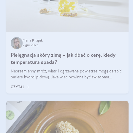
Maria Knapik
2 gru 2025
Pielęgnacja skóry zimą – jak dbać o cerę, kiedy
temperatura spada?
Naprzemienny mróz, wiatr i ogrzewane powietrze mogą osłabić
barierę hydrolipidową. Jaka więc powinna być świadoma
pielęgnacja w okresie chłodnych miesięcy?
CZYTAJ