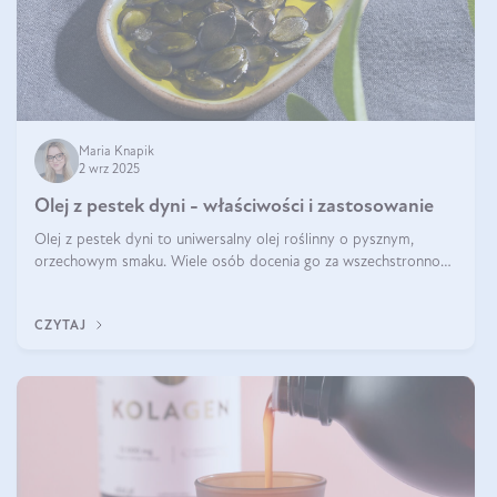
Maria Knapik
2 wrz 2025
Olej z pestek dyni - właściwości i zastosowanie
Olej z pestek dyni to uniwersalny olej roślinny o pysznym,
orzechowym smaku. Wiele osób docenia go za wszechstronność,
bo przydaje się zarówno w kuchni, jak i w pielęgnacji. Często
wykorzystuje się go
CZYTAJ