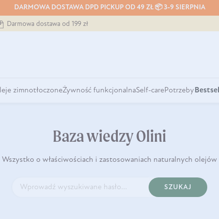
DARMOWA DOSTAWA DPD PICKUP OD 49 ZŁ 📦 3-9 SIERPNIA
Darmowa dostawa od 199 zł
leje zimnotłoczone
Żywność funkcjonalna
Self-care
Potrzeby
Bestsel
Baza wiedzy Olini
Wszystko o właściwościach i zastosowaniach naturalnych olejów
SZUKAJ