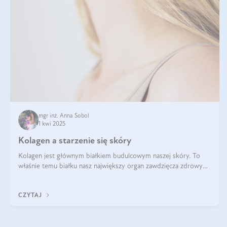
mgr inż. Anna Sobol
1 kwi 2025
Kolagen a starzenie się skóry
Kolagen jest głównym białkiem budulcowym naszej skóry. To
właśnie temu białku nasz największy organ zawdzięcza zdrowy
wygląd, odpowiednie nawilżenie i prawidłowe funkcjonowanie.tt
CZYTAJ