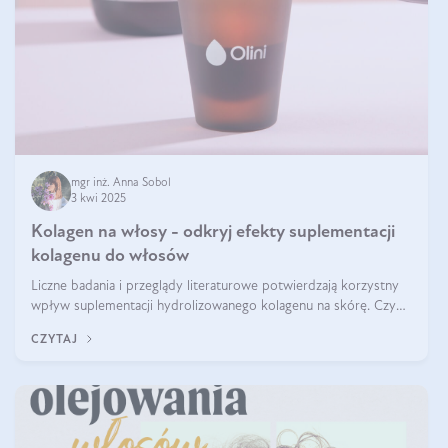
mgr inż. Anna Sobol
3 kwi 2025
Kolagen na włosy - odkryj efekty suplementacji
kolagenu do włosów
Liczne badania i przeglądy literaturowe potwierdzają korzystny
wpływ suplementacji hydrolizowanego kolagenu na skórę. Czy
tak samo jest w przypadku włosów?
CZYTAJ