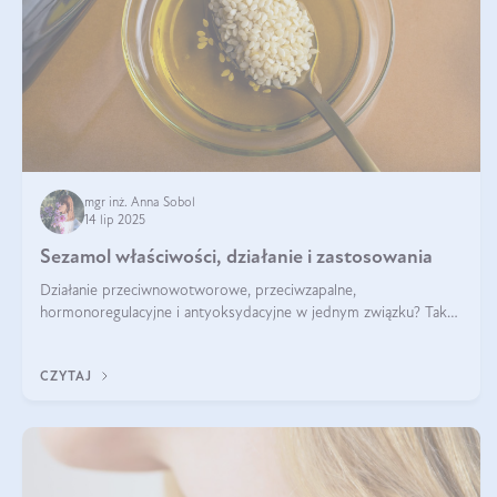
mgr inż. Anna Sobol
14 lip 2025
Sezamol właściwości, działanie i zastosowania
Działanie przeciwnowotworowe, przeciwzapalne,
hormonoregulacyjne i antyoksydacyjne w jednym związku? Tak
— to właśnie natura sezamolu, który obecny jest w oleju
sezamowym. Dowiedz się, dlaczego warto wprowadzić go do
CZYTAJ
swojej diety — być może to pierwsza ok