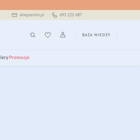
sklep@olini.pl
693 222 687
BAZA WIEDZY
lery
Promocje