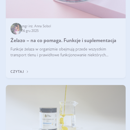
mgr inż. Anna Sobol
16 gru 2025
Żelazo – na co pomaga. Funkcje i suplementacja
Funkcje żelaza w organizmie obejmują przede wszystkim
transport tlenu i prawidłowe funkcjonowanie niektórych
enzymów. Żelazo odpowiada też za działanie układu
immunologicznego i nerwowego, szczególnie na wczesnym
CZYTAJ
etapie życia.