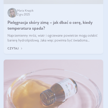
Maria Knapik
2 gru 2025
Pielęgnacja skóry zimą – jak dbać o cerę, kiedy
temperatura spada?
Naprzemienny mróz, wiatr i ogrzewane powietrze mogą osłabić
barierę hydrolipidową. Jaka więc powinna być świadoma
pielęgnacja w okresie chłodnych miesięcy?
CZYTAJ