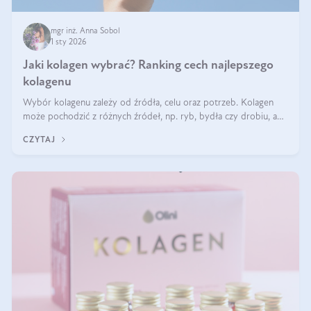
mgr inż. Anna Sobol
1 sty 2026
Jaki kolagen wybrać? Ranking cech najlepszego
kolagenu
Wybór kolagenu zależy od źródła, celu oraz potrzeb. Kolagen
może pochodzić z różnych źródeł, np. ryb, bydła czy drobiu, a
każdy typ ma swoje unikatowe właściwości. Dla skóry najlepiej
CZYTAJ
sprawdza się kolagen rybi, a dla wspierania stawów — kolagen
bydlęcy.