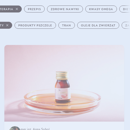
TERAPIA
PRZEPIS
ZDROWE NAWYKI
KWASY OMEGA
DIE
STY
PRODUKTY PSZCZELE
TRAN
OLEJE DLA ZWIERZĄT
ZA
mgr inż. Anna Sobol