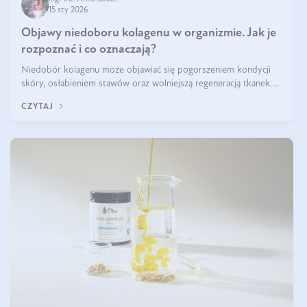
15 sty 2026
Objawy niedoboru kolagenu w organizmie. Jak je
rozpoznać i co oznaczają?
Niedobór kolagenu może objawiać się pogorszeniem kondycji
skóry, osłabieniem stawów oraz wolniejszą regeneracją tkanek.
Do najczęstszych sygnałów należą utrata jędrności i elastyczności
CZYTAJ
skóry, bóle stawów, łamliwość paznokci oraz osłabienie włosów.