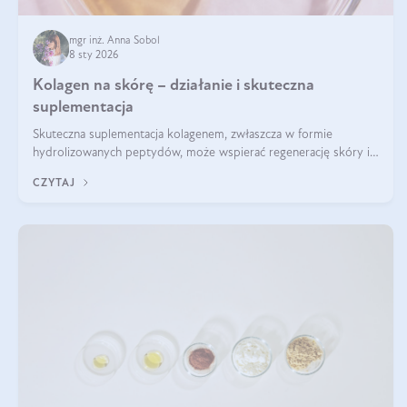
mgr inż. Anna Sobol
8 sty 2026
Kolagen na skórę – działanie i skuteczna
suplementacja
Skuteczna suplementacja kolagenem, zwłaszcza w formie
hydrolizowanych peptydów, może wspierać regenerację skóry i
poprawiać jej wygląd, jeśli jest połączona z odpowiednią dietą i
CZYTAJ
regularnością stosowania.