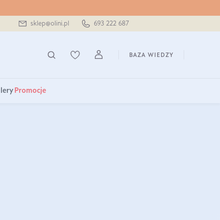
sklep@olini.pl
693 222 687
BAZA WIEDZY
lery
Promocje