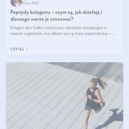
15 wrz 2025
Peptydy kolagenu – czym są, jak działają i
dlaczego warto je stosować?
Kolagen jako białko budulcowe, naturalnie występujące w
naszym organizmie, ma całkiem sporą masę cząsteczkową —
nawet do 300 kDa. Jeśli chcielibyśmy suplementować go w tej
formie, byłby trudno strawialny. Aby był lepiej przyswajalny i
CZYTAJ
bardziej biodostępny