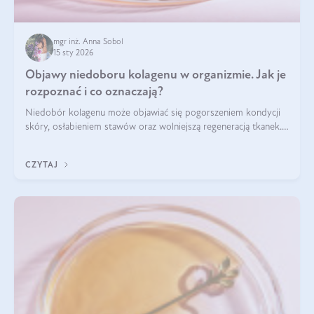
mgr inż. Anna Sobol
15 sty 2026
Objawy niedoboru kolagenu w organizmie. Jak je
rozpoznać i co oznaczają?
Niedobór kolagenu może objawiać się pogorszeniem kondycji
skóry, osłabieniem stawów oraz wolniejszą regeneracją tkanek.
Do najczęstszych sygnałów należą utrata jędrności i
elastyczności skóry, bóle stawów, łamliwość paznokci oraz
CZYTAJ
osłabienie włosów.