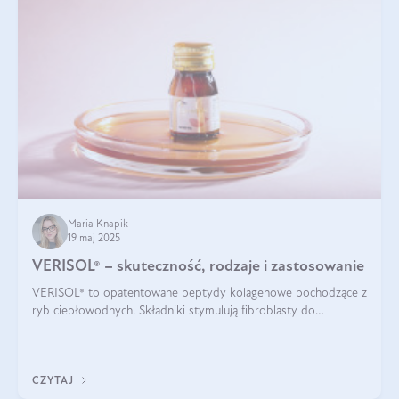
Maria Knapik
19 maj 2025
VERISOL® – skuteczność, rodzaje i zastosowanie
VERISOL® to opatentowane peptydy kolagenowe pochodzące z
ryb ciepłowodnych. Składniki stymulują fibroblasty do
produkcji kolagenu i elastyny w skórze. Kolagen VERISOL®
zapewnia wysoką biodostępność i umożliwia skuteczne dotarcie
do komórek skóry.
CZYTAJ