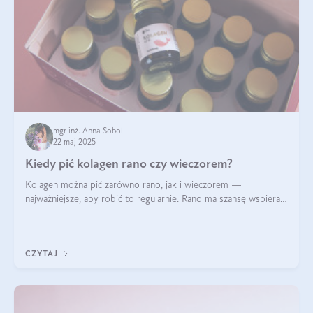
mgr inż. Anna Sobol
22 maj 2025
Kiedy pić kolagen rano czy wieczorem?
Kolagen można pić zarówno rano, jak i wieczorem —
najważniejsze, aby robić to regularnie. Rano ma szansę wspierać
energię i metabolizm, a wieczorem regenerację organizmu
podczas snu.
CZYTAJ