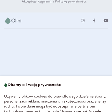
Akceptuję
Regulamin
i
Politykę prywatności
.
ul. Strzegomska 49
693 222 687
58-160 Świebodzice
Dbamy o Twoją prywatność
sklep@olini.pl
Polska
NIP 8860027066
Używamy plików cookies do prawidłowego działania strony,
REGON 890213034
personalizacji reklam, mierzenia ich skuteczności oraz analizy
ruchu. Twoje dane mogą być udostępniane partnerom
INFORMACJE
technologicznym, w tym Google (
dowiedz się, jak Google