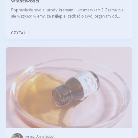
właściwości
Poprawianie swojej urody kremami i kosmetykami? Czemu nie,
ale wszyscy wiemy, że najlepiej zadbać o swój organizm od
wewnątrz — to solidna podstawa do tego, by nasz wygląd
zewnętrzny prezentował się zdrowo i atrakcyjnie. Stosowanie
CZYTAJ
wysokiej jakości suplem
mgr inż. Anna Sobol