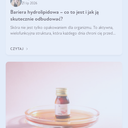
21 lip 2026
Bariera hydrolipidowa – co to jest i jak ją
skutecznie odbudować?
Skóra nie jest tylko opakowaniem dla organizmu. To aktywna,
wielofunkcyjna struktura, która każdego dnia chroni cię przed
utratą wody, wahaniami temperatury i czynnikami
środowiskowymi. Jednym z jej kluczowych elementów jest
CZYTAJ
bariera hydrolipidowa.