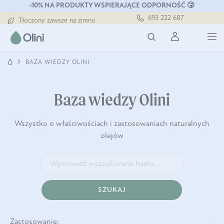
-10% NA PRODUKTY WSPIERAJĄCE ODPORNOŚĆ 🤧
Darmowa dostawa od 199 zł
693 222 687
Tłoczony zawsze na zimno
Bezpieczna dostawa od 7,49 zł
Darmowa dostawa od 199 zł
Tłoczony zawsze na zimno
BAZA WIEDZY OLINI
Baza wiedzy Olini
Wszystko o właściwościach i zastosowaniach naturalnych
olejów
SZUKAJ
Zastosowanie: