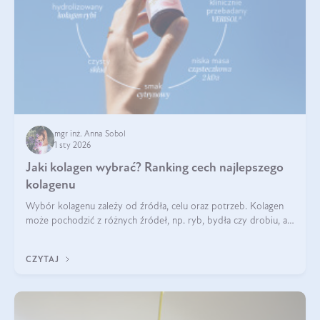
mgr inż. Anna Sobol
1 sty 2026
Jaki kolagen wybrać? Ranking cech najlepszego
kolagenu
Wybór kolagenu zależy od źródła, celu oraz potrzeb. Kolagen
może pochodzić z różnych źródeł, np. ryb, bydła czy drobiu, a
każdy typ ma swoje unikatowe właściwości. Dla skóry najlepiej
sprawdza się kolagen rybi, a dla wspierania stawów — kolagen
CZYTAJ
bydlęcy.