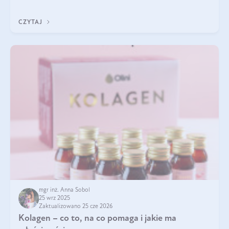
zastanawialiście się, na czym polega cały proces wydobywania
tych substancji z roślin?
CZYTAJ
mgr inż. Anna Sobol
25 wrz 2025
Zaktualizowano 25 cze 2026
Kolagen – co to, na co pomaga i jakie ma