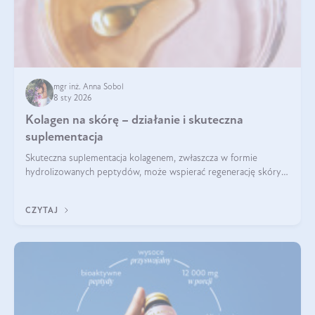
mgr inż. Anna Sobol
8 sty 2026
Kolagen na skórę – działanie i skuteczna
suplementacja
Skuteczna suplementacja kolagenem, zwłaszcza w formie
hydrolizowanych peptydów, może wspierać regenerację skóry i
poprawiać jej wygląd, jeśli jest połączona z odpowiednią dietą i
regularnością stosowania.
CZYTAJ