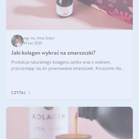
mgr inż. Anna Sobol
14 kwi 2025
Jaki kolagen wybrać na zmarszczki?
Produkcja naturalnego kolagenu zanika wraz z wiekiem,
przyczyniając się do powstawania zmarszczek. Korzystne dla
skóry efekty stosowania kolagenu w formie preparatów
doustnych potwierdzone zostały przez badania naukowe.
CZYTAJ