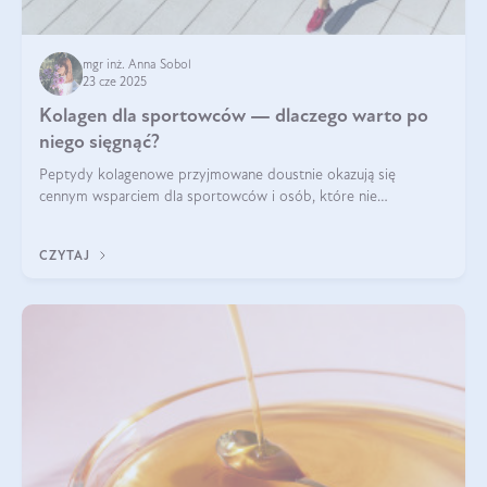
mgr inż. Anna Sobol
23 cze 2025
Kolagen dla sportowców — dlaczego warto po
niego sięgnąć?
Peptydy kolagenowe przyjmowane doustnie okazują się
cennym wsparciem dla sportowców i osób, które nie
wyobrażają sobie życia bez intensywnego ruchu.
CZYTAJ