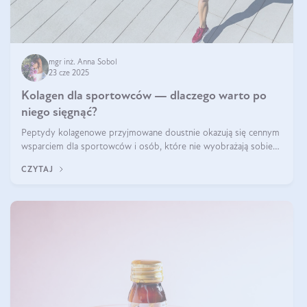
mgr inż. Anna Sobol
23 cze 2025
Kolagen dla sportowców — dlaczego warto po
niego sięgnąć?
Peptydy kolagenowe przyjmowane doustnie okazują się cennym
wsparciem dla sportowców i osób, które nie wyobrażają sobie
życia bez intensywnego ruchu.
CZYTAJ