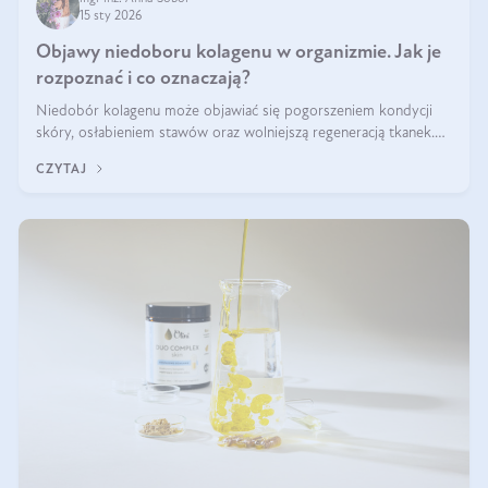
15 sty 2026
Objawy niedoboru kolagenu w organizmie. Jak je
rozpoznać i co oznaczają?
Niedobór kolagenu może objawiać się pogorszeniem kondycji
skóry, osłabieniem stawów oraz wolniejszą regeneracją tkanek.
Do najczęstszych sygnałów należą utrata jędrności i elastyczności
CZYTAJ
skóry, bóle stawów, łamliwość paznokci oraz osłabienie włosów.