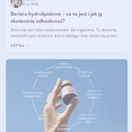
21 lip 2026
Bariera hydrolipidowa – co to jest i jak ją
skutecznie odbudować?
Skóra nie jest tylko opakowaniem dla organizmu. To aktywna,
wielofunkcyjna struktura, która każdego dnia chroni cię przed
utratą wody, wahaniami temperatury i czynnikami
CZYTAJ
środowiskowymi. Jednym z jej kluczowych elementów jest
bariera hydrolipidowa.