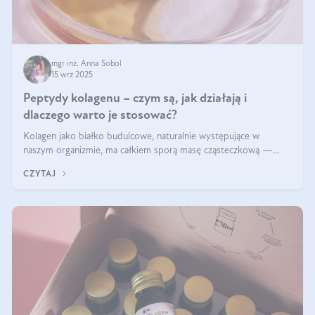
mgr inż. Anna Sobol
15 wrz 2025
Peptydy kolagenu – czym są, jak działają i
dlaczego warto je stosować?
Kolagen jako białko budulcowe, naturalnie występujące w
naszym organizmie, ma całkiem sporą masę cząsteczkową —
nawet do 300 kDa. Jeśli chcielibyśmy suplementować go w tej
CZYTAJ
formie, byłby trudno strawialny. Aby był lepiej przyswajalny i
bardziej biodostępny