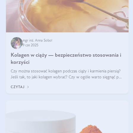
mgr inż. Anna Sobol
9 cze 2025
Kolagen w ciąży — bezpieczeństwo stosowania i
korzyści
Czy można stosować kolagen podczas ciąży i karmienia piersią?
Jeśli tak, to jaki kolagen wybrać? Czy w ogóle warto sięgnąć po
ten rodzaj suplementacji?
CZYTAJ