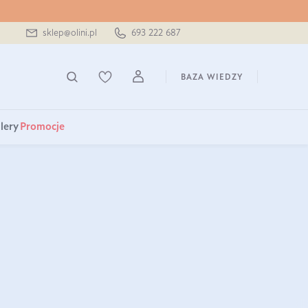
sklep@olini.pl
693 222 687
BAZA WIEDZY
lery
Promocje