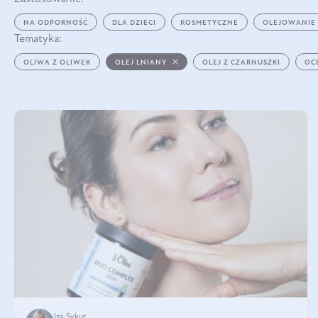
NA ODPORNOŚĆ
DLA DZIECI
KOSMETYCZNE
OLEJOWANIE
Tematyka:
OLIWA Z OLIWEK
OLEJ LNIANY
OLEJ Z CZARNUSZKI
OC
Iza Sykut