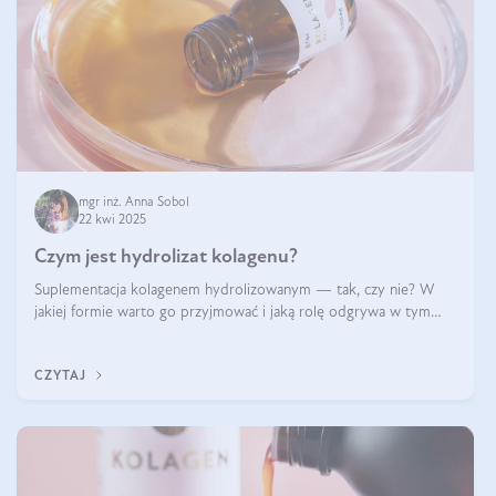
mgr inż. Anna Sobol
22 kwi 2025
Czym jest hydrolizat kolagenu?
Suplementacja kolagenem hydrolizowanym — tak, czy nie? W
jakiej formie warto go przyjmować i jaką rolę odgrywa w tym
wszystkim jego hydroliza czy liofilizacja?
CZYTAJ