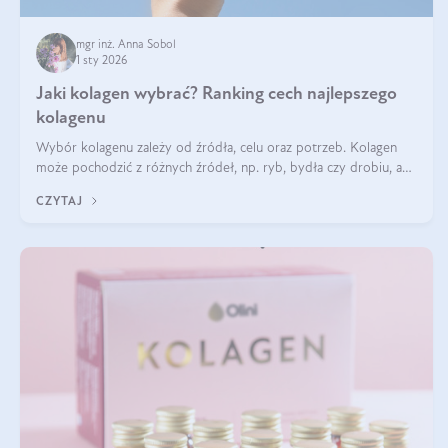
mgr inż. Anna Sobol
1 sty 2026
Jaki kolagen wybrać? Ranking cech najlepszego
kolagenu
Wybór kolagenu zależy od źródła, celu oraz potrzeb. Kolagen
może pochodzić z różnych źródeł, np. ryb, bydła czy drobiu, a
każdy typ ma swoje unikatowe właściwości. Dla skóry najlepiej
CZYTAJ
sprawdza się kolagen rybi, a dla wspierania stawów — kolagen
bydlęcy.