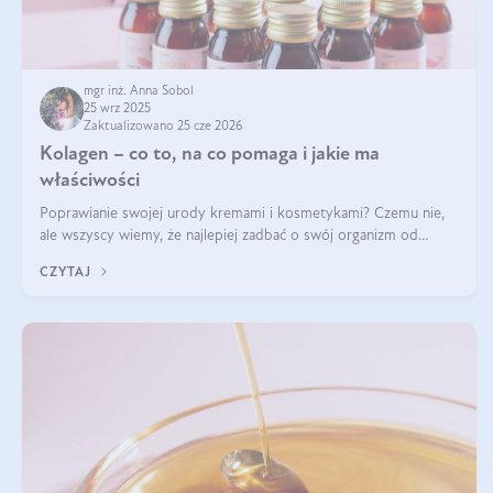
mgr inż. Anna Sobol
25 wrz 2025
Zaktualizowano 25 cze 2026
Kolagen – co to, na co pomaga i jakie ma
właściwości
Poprawianie swojej urody kremami i kosmetykami? Czemu nie,
ale wszyscy wiemy, że najlepiej zadbać o swój organizm od
wewnątrz — to solidna podstawa do tego, by nasz wygląd
CZYTAJ
zewnętrzny prezentował się zdrowo i atrakcyjnie. Stosowanie
wysokiej jakości suplem