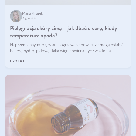
Maria Knapik
2 gru 2025
Pielęgnacja skóry zimą – jak dbać o cerę, kiedy
temperatura spada?
Naprzemienny mróz, wiatr i ogrzewane powietrze mogą osłabić
barierę hydrolipidową. Jaka więc powinna być świadoma
pielęgnacja w okresie chłodnych miesięcy?
CZYTAJ