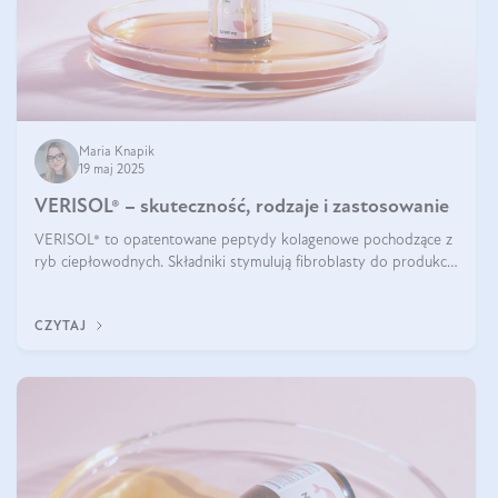
Maria Knapik
19 maj 2025
VERISOL® – skuteczność, rodzaje i zastosowanie
VERISOL® to opatentowane peptydy kolagenowe pochodzące z
ryb ciepłowodnych. Składniki stymulują fibroblasty do produkcji
kolagenu i elastyny w skórze. Kolagen VERISOL® zapewnia
wysoką biodostępność i umożliwia skuteczne dotarcie do
CZYTAJ
komórek skóry.