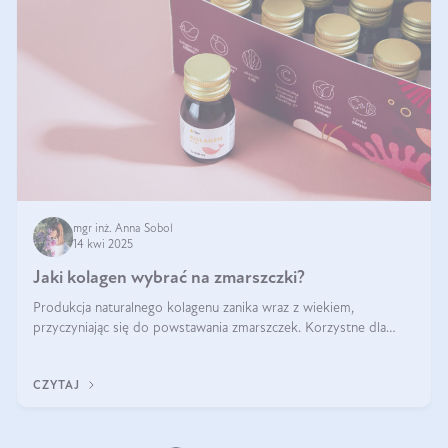
mgr inż. Anna Sobol
14 kwi 2025
Jaki kolagen wybrać na zmarszczki?
Produkcja naturalnego kolagenu zanika wraz z wiekiem,
przyczyniając się do powstawania zmarszczek. Korzystne dla
skóry efekty stosowania kolagenu w formie preparatów
doustnych potwierdzone zostały przez badania naukowe.
CZYTAJ