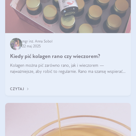
mgr inż. Anna Sobol
22 maj 2025
Kiedy pić kolagen rano czy wieczorem?
Kolagen można pić zarówno rano, jak i wieczorem —
najważniejsze, aby robić to regularnie. Rano ma szansę wspierać
energię i metabolizm, a wieczorem regenerację organizmu
podczas snu.
CZYTAJ