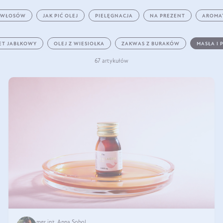
 WŁOSÓW
JAK PIĆ OLEJ
PIELĘGNACJA
NA PREZENT
AROMA
ET JABŁKOWY
OLEJ Z WIESIOŁKA
ZAKWAS Z BURAKÓW
MASŁA I 
67 artykułów
mgr inż. Anna Sobol