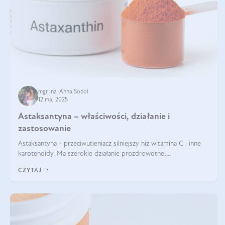
mgr inż. Anna Sobol
12 maj 2025
Astaksantyna – właściwości, działanie i
zastosowanie
Astaksantyna - przeciwutleniacz silniejszy niż witamina C i inne
karotenoidy. Ma szerokie działanie prozdrowotne:
przeciwzapalne, przeciwnowotworowe i immunomodulacyjne.
CZYTAJ