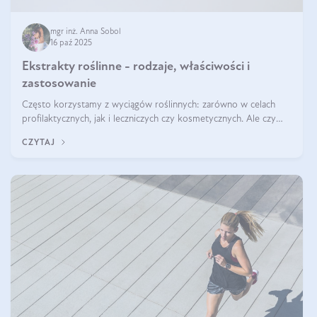
mgr inż. Anna Sobol
16 paź 2025
Ekstrakty roślinne - rodzaje, właściwości i
zastosowanie
Często korzystamy z wyciągów roślinnych: zarówno w celach
profilaktycznych, jak i leczniczych czy kosmetycznych. Ale czy
zastanawialiście się, na czym polega cały proces wydobywania
CZYTAJ
tych substancji z roślin?