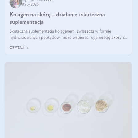
8 sty 2026
Kolagen na skórę – działanie i skuteczna
suplementacja
Skuteczna suplementacja kolagenem, zwłaszcza w formie
hydrolizowanych peptydów, może wspierać regenerację skóry i
poprawiać jej wygląd, jeśli jest połączona z odpowiednią dietą i
CZYTAJ
regularnością stosowania.