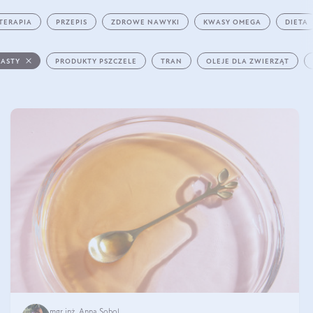
TERAPIA
PRZEPIS
ZDROWE NAWYKI
KWASY OMEGA
DIETA
PASTY
PRODUKTY PSZCZELE
TRAN
OLEJE DLA ZWIERZĄT
mgr inż. Anna Sobol