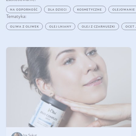
NA ODPORNOŚĆ
DLA DZIECI
KOSMETYCZNE
OLEJOWANIE
Tematyka:
OLIWA Z OLIWEK
OLEJ LNIANY
OLEJ Z CZARNUSZKI
OCET
Iza Sykut