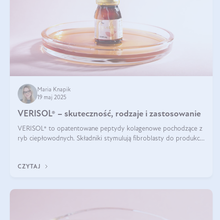
Maria Knapik
19 maj 2025
VERISOL® – skuteczność, rodzaje i zastosowanie
VERISOL® to opatentowane peptydy kolagenowe pochodzące z
ryb ciepłowodnych. Składniki stymulują fibroblasty do produkcji
kolagenu i elastyny w skórze. Kolagen VERISOL® zapewnia
wysoką biodostępność i umożliwia skuteczne dotarcie do
CZYTAJ
komórek skóry.