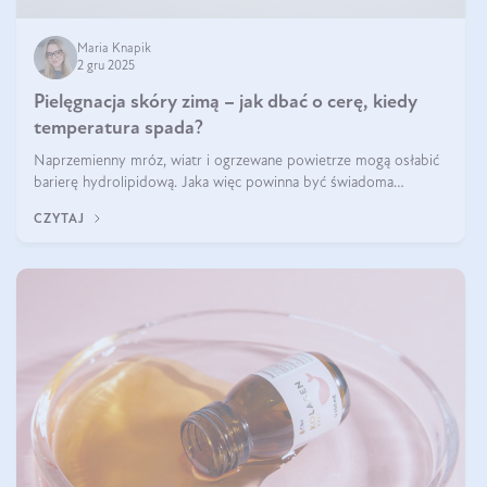
Maria Knapik
2 gru 2025
Pielęgnacja skóry zimą – jak dbać o cerę, kiedy
temperatura spada?
Naprzemienny mróz, wiatr i ogrzewane powietrze mogą osłabić
barierę hydrolipidową. Jaka więc powinna być świadoma
pielęgnacja w okresie chłodnych miesięcy?
CZYTAJ