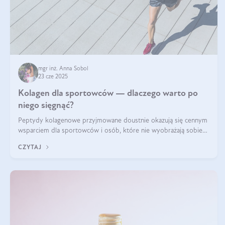
mgr inż. Anna Sobol
23 cze 2025
Kolagen dla sportowców — dlaczego warto po
niego sięgnąć?
Peptydy kolagenowe przyjmowane doustnie okazują się cennym
wsparciem dla sportowców i osób, które nie wyobrażają sobie
życia bez intensywnego ruchu.
CZYTAJ