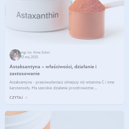
mgr inż. Anna Sobol
12 maj 2025
Astaksantyna – właściwości, działanie i
zastosowanie
Astaksantyna - przeciwutleniacz silniejszy niż witamina C i inne
karotenoidy. Ma szerokie działanie prozdrowotne:
przeciwzapalne, przeciwnowotworowe i immunomodulacyjne.
CZYTAJ