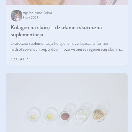
mgr inż. Anna Sobol
8 sty 2026
Kolagen na skórę – działanie i skuteczna
suplementacja
Skuteczna suplementacja kolagenem, zwłaszcza w formie
hydrolizowanych peptydów, może wspierać regenerację skóry i
poprawiać jej wygląd, jeśli jest połączona z odpowiednią dietą i
CZYTAJ
regularnością stosowania.