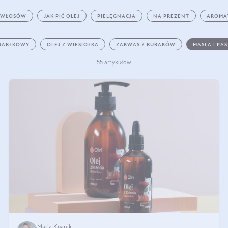
 WŁOSÓW
JAK PIĆ OLEJ
PIELĘGNACJA
NA PREZENT
AROMA
 JABŁKOWY
OLEJ Z WIESIOŁKA
ZAKWAS Z BURAKÓW
MASŁA I PA
55 artykułów
Maria Knapik