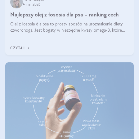
4 mar 2026
Najlepszy olej z łososia dla psa – ranking cech
Olej z łososia dla psa to prosty sposób na urozmaicenie diety
czworonoga. Jest bogaty w niezbędne kwasy omega-3, które
mogą pozytywnie wpłynąć na ogólną formę pupila. Na jakie
właściwości tego oleju rybiego warto w szczególności zwrócić
CZYTAJ
uwagę?