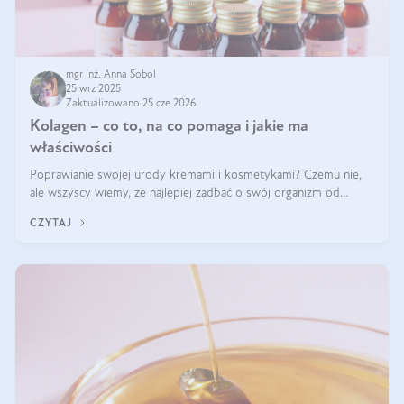
mgr inż. Anna Sobol
25 wrz 2025
Zaktualizowano 25 cze 2026
Kolagen – co to, na co pomaga i jakie ma
właściwości
Poprawianie swojej urody kremami i kosmetykami? Czemu nie,
ale wszyscy wiemy, że najlepiej zadbać o swój organizm od
wewnątrz — to solidna podstawa do tego, by nasz wygląd
CZYTAJ
zewnętrzny prezentował się zdrowo i atrakcyjnie. Stosowanie
wysokiej jakości suplem