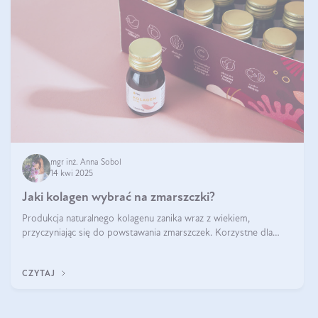
mgr inż. Anna Sobol
14 kwi 2025
Jaki kolagen wybrać na zmarszczki?
Produkcja naturalnego kolagenu zanika wraz z wiekiem,
przyczyniając się do powstawania zmarszczek. Korzystne dla
skóry efekty stosowania kolagenu w formie preparatów
doustnych potwierdzone zostały przez badania naukowe.
CZYTAJ