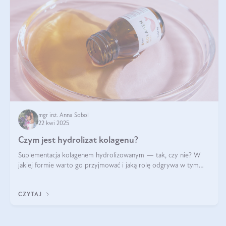
mgr inż. Anna Sobol
22 kwi 2025
Czym jest hydrolizat kolagenu?
Suplementacja kolagenem hydrolizowanym — tak, czy nie? W
jakiej formie warto go przyjmować i jaką rolę odgrywa w tym
wszystkim jego hydroliza czy liofilizacja?
CZYTAJ