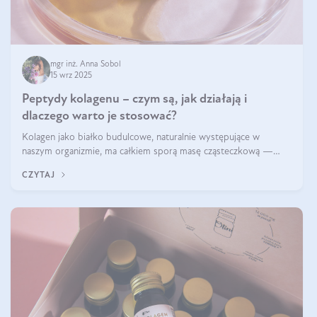
mgr inż. Anna Sobol
15 wrz 2025
Peptydy kolagenu – czym są, jak działają i
dlaczego warto je stosować?
Kolagen jako białko budulcowe, naturalnie występujące w
naszym organizmie, ma całkiem sporą masę cząsteczkową —
nawet do 300 kDa. Jeśli chcielibyśmy suplementować go w tej
CZYTAJ
formie, byłby trudno strawialny. Aby był lepiej przyswajalny i
bardziej biodostępny