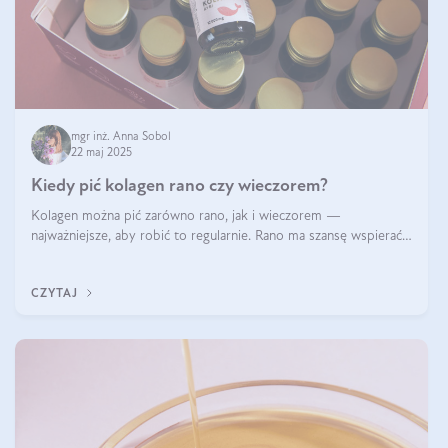
mgr inż. Anna Sobol
22 maj 2025
Kiedy pić kolagen rano czy wieczorem?
Kolagen można pić zarówno rano, jak i wieczorem —
najważniejsze, aby robić to regularnie. Rano ma szansę wspierać
energię i metabolizm, a wieczorem regenerację organizmu
podczas snu.
CZYTAJ