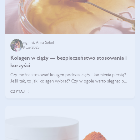
mgr inż. Anna Sobol
9 cze 2025
Kolagen w ciąży — bezpieczeństwo stosowania i
korzyści
Czy można stosować kolagen podczas ciąży i karmienia piersią?
Jeśli tak, to jaki kolagen wybrać? Czy w ogóle warto sięgnąć po
ten rodzaj suplementacji?
CZYTAJ