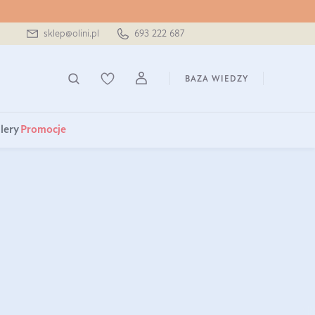
sklep@olini.pl
693 222 687
BAZA WIEDZY
lery
Promocje