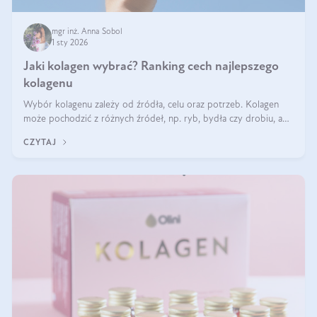
mgr inż. Anna Sobol
1 sty 2026
Jaki kolagen wybrać? Ranking cech najlepszego
kolagenu
Wybór kolagenu zależy od źródła, celu oraz potrzeb. Kolagen
może pochodzić z różnych źródeł, np. ryb, bydła czy drobiu, a
każdy typ ma swoje unikatowe właściwości. Dla skóry najlepiej
CZYTAJ
sprawdza się kolagen rybi, a dla wspierania stawów — kolagen
bydlęcy.