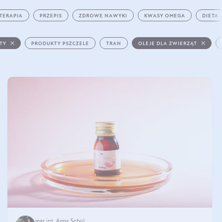
TERAPIA
PRZEPIS
ZDROWE NAWYKI
KWASY OMEGA
DIETA
STY
PRODUKTY PSZCZELE
TRAN
OLEJE DLA ZWIERZĄT
mgr inż. Anna Sobol