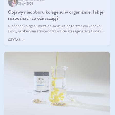
15 sty 2026
Objawy niedoboru kolagenu w organizmie. Jak je
rozpoznać i co oznaczają?
Niedobór kolagenu może objawiać się pogorszeniem kondycji
skóry, osłabieniem stawów oraz wolniejszą regeneracją tkanek.
Do najczęstszych sygnałów należą utrata jędrności i elastyczności
CZYTAJ
skóry, bóle stawów, łamliwość paznokci oraz osłabienie włosów.