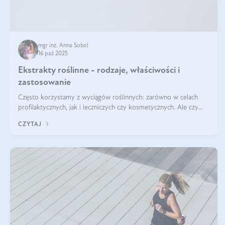
mgr inż. Anna Sobol
16 paź 2025
Ekstrakty roślinne - rodzaje, właściwości i
zastosowanie
Często korzystamy z wyciągów roślinnych: zarówno w celach
profilaktycznych, jak i leczniczych czy kosmetycznych. Ale czy
zastanawialiście się, na czym polega cały proces wydobywania
CZYTAJ
tych substancji z roślin?