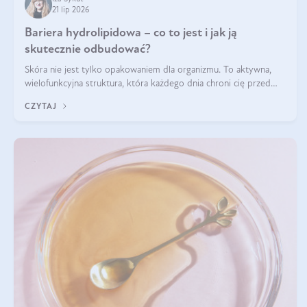
21 lip 2026
Bariera hydrolipidowa – co to jest i jak ją
skutecznie odbudować?
Skóra nie jest tylko opakowaniem dla organizmu. To aktywna,
wielofunkcyjna struktura, która każdego dnia chroni cię przed
utratą wody, wahaniami temperatury i czynnikami
CZYTAJ
środowiskowymi. Jednym z jej kluczowych elementów jest
bariera hydrolipidowa.