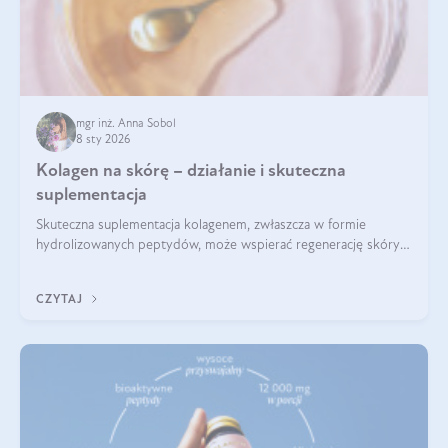
mgr inż. Anna Sobol
8 sty 2026
Kolagen na skórę – działanie i skuteczna
suplementacja
Skuteczna suplementacja kolagenem, zwłaszcza w formie
hydrolizowanych peptydów, może wspierać regenerację skóry i
poprawiać jej wygląd, jeśli jest połączona z odpowiednią dietą i
regularnością stosowania.
CZYTAJ