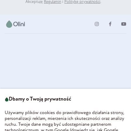
Akceptuję
Regulamin
i
Politykę prywatności
.
ul. Strzegomska 49
693 222 687
58-160 Świebodzice
Dbamy o Twoją prywatność
sklep@olini.pl
Polska
NIP 8860027066
Używamy plików cookies do prawidłowego działania strony,
REGON 890213034
personalizacji reklam, mierzenia ich skuteczności oraz analizy
ruchu. Twoje dane mogą być udostępniane partnerom
INFORMACJE
technologicznym, w tym Google (
dowiedz się, jak Google