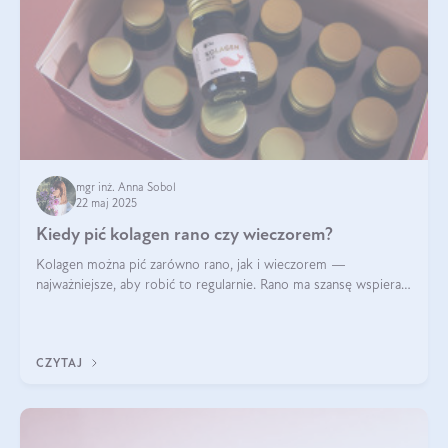
mgr inż. Anna Sobol
22 maj 2025
Kiedy pić kolagen rano czy wieczorem?
Kolagen można pić zarówno rano, jak i wieczorem —
najważniejsze, aby robić to regularnie. Rano ma szansę wspierać
energię i metabolizm, a wieczorem regenerację organizmu
podczas snu.
CZYTAJ