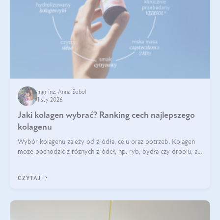
mgr inż. Anna Sobol
1 sty 2026
Jaki kolagen wybrać? Ranking cech najlepszego
kolagenu
Wybór kolagenu zależy od źródła, celu oraz potrzeb. Kolagen
może pochodzić z różnych źródeł, np. ryb, bydła czy drobiu, a
każdy typ ma swoje unikatowe właściwości. Dla skóry najlepiej
sprawdza się kolagen rybi, a dla wspierania stawów — kolagen
CZYTAJ
bydlęcy.