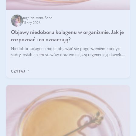
mgr inż. Anna Sobol
15 sty 2026
Objawy niedoboru kolagenu w organizmie. Jak je
rozpoznać i co oznaczają?
Niedobór kolagenu może objawiać się pogorszeniem kondycji
skóry, osłabieniem stawów oraz wolniejszą regeneracją tkanek.
Do najczęstszych sygnałów należą utrata jędrności i
elastyczności skóry, bóle stawów, łamliwość paznokci oraz
CZYTAJ
osłabienie włosów.