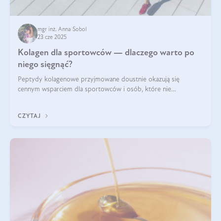
mgr inż. Anna Sobol
23 cze 2025
Kolagen dla sportowców — dlaczego warto po
niego sięgnąć?
Peptydy kolagenowe przyjmowane doustnie okazują się
cennym wsparciem dla sportowców i osób, które nie
wyobrażają sobie życia bez intensywnego ruchu.
CZYTAJ