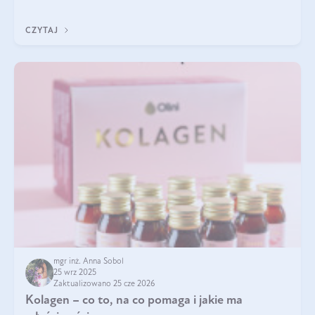
zastanawialiście się, na czym polega cały proces wydobywania
tych substancji z roślin?
CZYTAJ
mgr inż. Anna Sobol
25 wrz 2025
Zaktualizowano 25 cze 2026
Kolagen – co to, na co pomaga i jakie ma