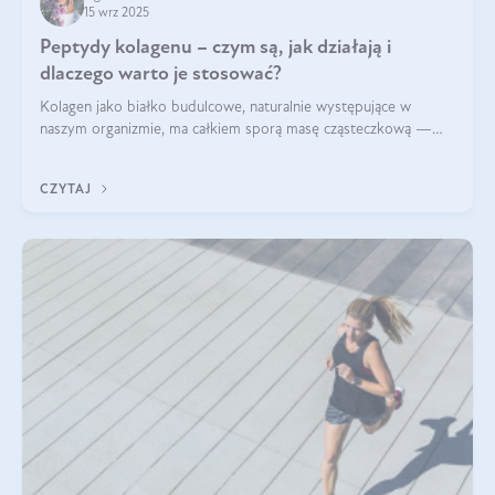
15 wrz 2025
Peptydy kolagenu – czym są, jak działają i
dlaczego warto je stosować?
Kolagen jako białko budulcowe, naturalnie występujące w
naszym organizmie, ma całkiem sporą masę cząsteczkową —
nawet do 300 kDa. Jeśli chcielibyśmy suplementować go w tej
formie, byłby trudno strawialny. Aby był lepiej przyswajalny i
CZYTAJ
bardziej biodostępny