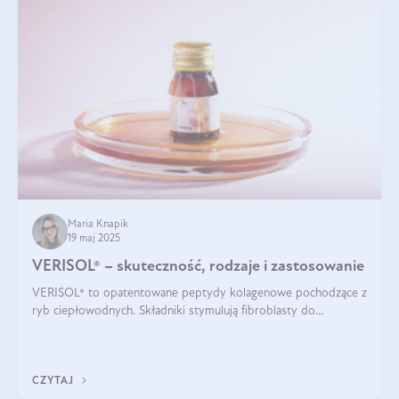
Maria Knapik
19 maj 2025
VERISOL® – skuteczność, rodzaje i zastosowanie
VERISOL® to opatentowane peptydy kolagenowe pochodzące z
ryb ciepłowodnych. Składniki stymulują fibroblasty do
produkcji kolagenu i elastyny w skórze. Kolagen VERISOL®
zapewnia wysoką biodostępność i umożliwia skuteczne dotarcie
do komórek skóry.
CZYTAJ