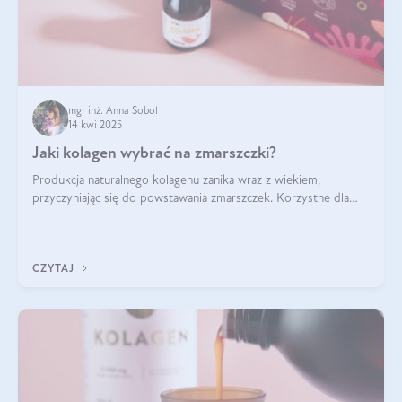
mgr inż. Anna Sobol
14 kwi 2025
Jaki kolagen wybrać na zmarszczki?
Produkcja naturalnego kolagenu zanika wraz z wiekiem,
przyczyniając się do powstawania zmarszczek. Korzystne dla
skóry efekty stosowania kolagenu w formie preparatów
doustnych potwierdzone zostały przez badania naukowe.
CZYTAJ