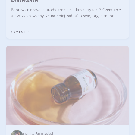
właściwości
Poprawianie swojej urody kremami i kosmetykami? Czemu nie,
ale wszyscy wiemy, że najlepiej zadbać o swój organizm od
wewnątrz — to solidna podstawa do tego, by nasz wygląd
zewnętrzny prezentował się zdrowo i atrakcyjnie. Stosowanie
CZYTAJ
wysokiej jakości suplem
mgr inż. Anna Sobol