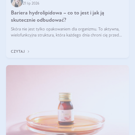
21 lip 2026
Bariera hydrolipidowa – co to jest i jak ją
skutecznie odbudować?
Skóra nie jest tylko opakowaniem dla organizmu. To aktywna,
wielofunkcyjna struktura, która każdego dnia chroni cię przed
utratą wody, wahaniami temperatury i czynnikami
środowiskowymi. Jednym z jej kluczowych elementów jest
CZYTAJ
bariera hydrolipidowa.