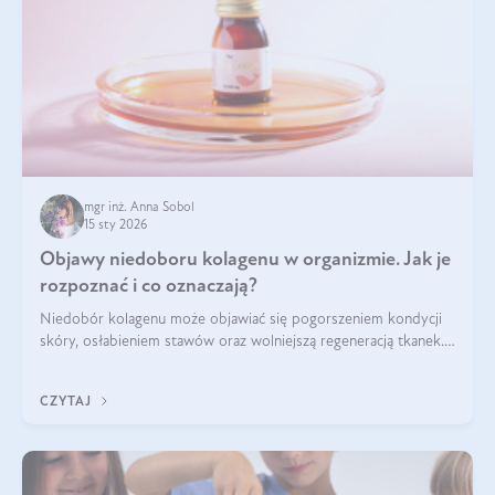
mgr inż. Anna Sobol
15 sty 2026
Objawy niedoboru kolagenu w organizmie. Jak je
rozpoznać i co oznaczają?
Niedobór kolagenu może objawiać się pogorszeniem kondycji
skóry, osłabieniem stawów oraz wolniejszą regeneracją tkanek.
Do najczęstszych sygnałów należą utrata jędrności i
elastyczności skóry, bóle stawów, łamliwość paznokci oraz
CZYTAJ
osłabienie włosów.