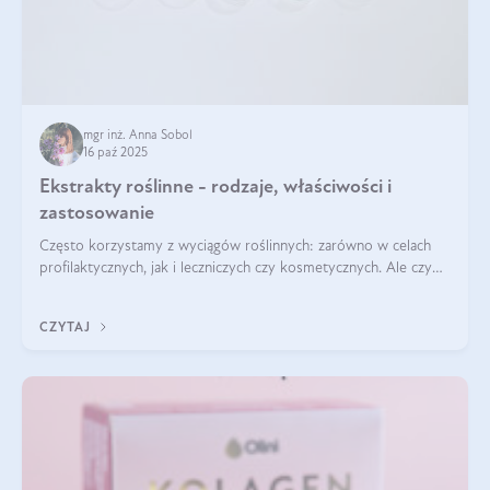
mgr inż. Anna Sobol
16 paź 2025
Ekstrakty roślinne - rodzaje, właściwości i
zastosowanie
Często korzystamy z wyciągów roślinnych: zarówno w celach
profilaktycznych, jak i leczniczych czy kosmetycznych. Ale czy
zastanawialiście się, na czym polega cały proces wydobywania
tych substancji z roślin?
CZYTAJ