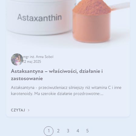
mgr inż. Anna Sobol
12 maj 2025
Astaksantyna – właściwości, działanie i
zastosowanie
Astaksantyna - przeciwutleniacz silniejszy niż witamina C i inne
karotenoidy. Ma szerokie działanie prozdrowotne:
przeciwzapalne, przeciwnowotworowe i immunomodulacyjne.
CZYTAJ
1
2
3
4
5