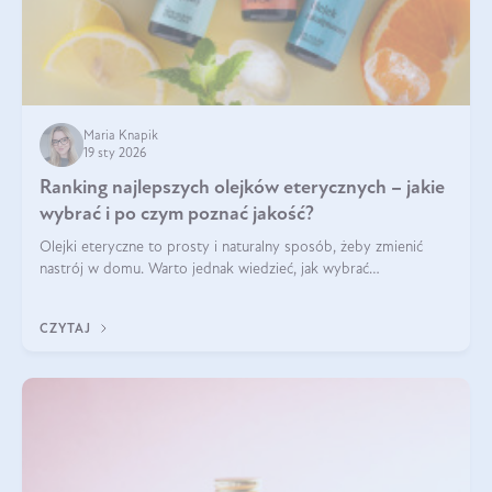
Maria Knapik
19 sty 2026
Ranking najlepszych olejków eterycznych – jakie
wybrać i po czym poznać jakość?
Olejki eteryczne to prosty i naturalny sposób, żeby zmienić
nastrój w domu. Warto jednak wiedzieć, jak wybrać
odpowiednie produkty. Po czym poznać, że są one dobrej
jakości? Jakie olejki eteryczne są najlepsze? Poznaj najważniejsze
CZYTAJ
kryteria wyboru!