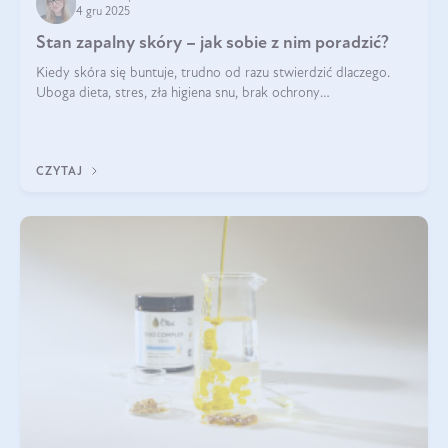
4 gru 2025
Stan zapalny skóry – jak sobie z nim poradzić?
Kiedy skóra się buntuje, trudno od razu stwierdzić dlaczego.
Uboga dieta, stres, zła higiena snu, brak ochrony
przeciwsłonecznej – powodów nasilenia stanów zapalnych może
być wiele. Jak poradzić sobie z ich przyczynami i skutkami?
CZYTAJ