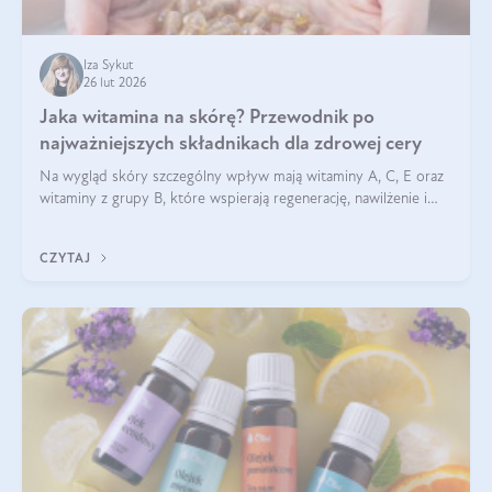
Iza Sykut
26 lut 2026
Jaka witamina na skórę? Przewodnik po
najważniejszych składnikach dla zdrowej cery
Na wygląd skóry szczególny wpływ mają witaminy A, C, E oraz
witaminy z grupy B, które wspierają regenerację, nawilżenie i
ochronę przed stresem oksydacyjnym. Odpowiednia podaż
tych witamin wspiera elastyczność skóry i jej naturalny blask.
CZYTAJ