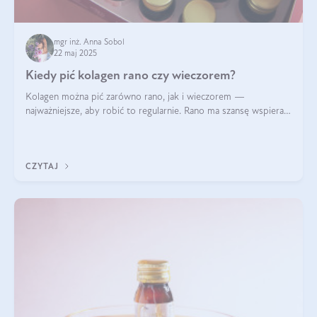
mgr inż. Anna Sobol
22 maj 2025
Kiedy pić kolagen rano czy wieczorem?
Kolagen można pić zarówno rano, jak i wieczorem —
najważniejsze, aby robić to regularnie. Rano ma szansę wspierać
energię i metabolizm, a wieczorem regenerację organizmu
podczas snu.
CZYTAJ