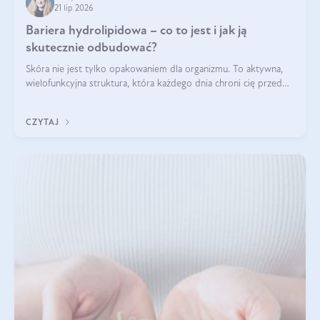
21 lip 2026
Bariera hydrolipidowa – co to jest i jak ją
skutecznie odbudować?
Skóra nie jest tylko opakowaniem dla organizmu. To aktywna,
wielofunkcyjna struktura, która każdego dnia chroni cię przed
utratą wody, wahaniami temperatury i czynnikami
środowiskowymi. Jednym z jej kluczowych elementów jest
CZYTAJ
bariera hydrolipidowa.