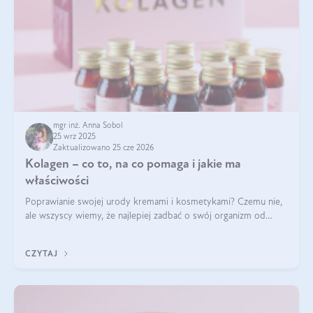
mgr inż. Anna Sobol
25 wrz 2025
Zaktualizowano 25 cze 2026
Kolagen – co to, na co pomaga i jakie ma
właściwości
Poprawianie swojej urody kremami i kosmetykami? Czemu nie,
ale wszyscy wiemy, że najlepiej zadbać o swój organizm od
wewnątrz — to solidna podstawa do tego, by nasz wygląd
zewnętrzny prezentował się zdrowo i atrakcyjnie. Stosowanie
CZYTAJ
wysokiej jakości suplem