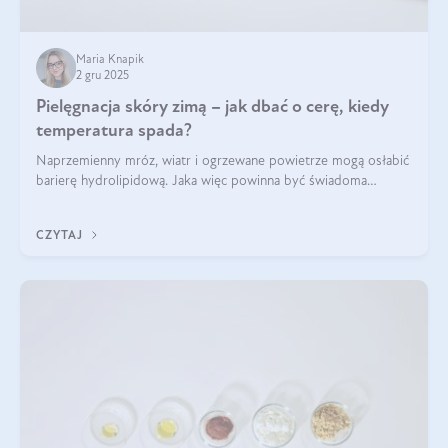
Maria Knapik
2 gru 2025
Pielęgnacja skóry zimą – jak dbać o cerę, kiedy
temperatura spada?
Naprzemienny mróz, wiatr i ogrzewane powietrze mogą osłabić
barierę hydrolipidową. Jaka więc powinna być świadoma
pielęgnacja w okresie chłodnych miesięcy?
CZYTAJ