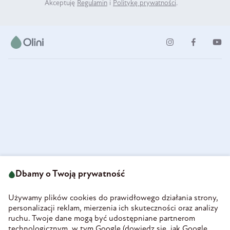
Akceptuję
Regulamin
i
Politykę prywatności
.
ul. Strzegomska 49
693 222 687
58-160 Świebodzice
Dbamy o Twoją prywatność
sklep@olini.pl
Polska
NIP 8860027066
Używamy plików cookies do prawidłowego działania strony,
REGON 890213034
personalizacji reklam, mierzenia ich skuteczności oraz analizy
ruchu. Twoje dane mogą być udostępniane partnerom
INFORMACJE
technologicznym, w tym Google (
dowiedz się, jak Google