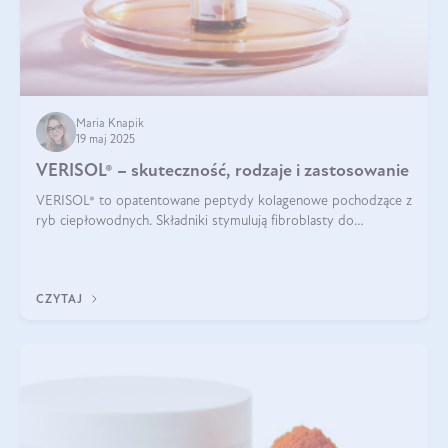
Maria Knapik
19 maj 2025
VERISOL® – skuteczność, rodzaje i zastosowanie
VERISOL® to opatentowane peptydy kolagenowe pochodzące z
ryb ciepłowodnych. Składniki stymulują fibroblasty do
produkcji kolagenu i elastyny w skórze. Kolagen VERISOL®
zapewnia wysoką biodostępność i umożliwia skuteczne dotarcie
do komórek skóry.
CZYTAJ