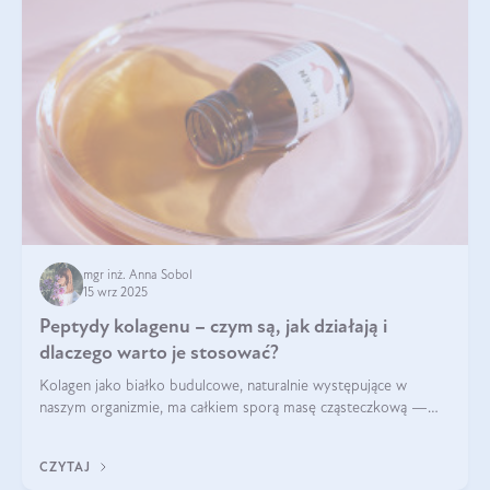
mgr inż. Anna Sobol
15 wrz 2025
Peptydy kolagenu – czym są, jak działają i
dlaczego warto je stosować?
Kolagen jako białko budulcowe, naturalnie występujące w
naszym organizmie, ma całkiem sporą masę cząsteczkową —
nawet do 300 kDa. Jeśli chcielibyśmy suplementować go w tej
formie, byłby trudno strawialny. Aby był lepiej przyswajalny i
CZYTAJ
bardziej biodostępny