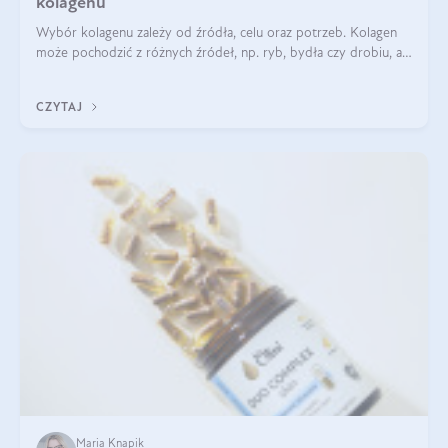
kolagenu
Wybór kolagenu zależy od źródła, celu oraz potrzeb. Kolagen
może pochodzić z różnych źródeł, np. ryb, bydła czy drobiu, a
każdy typ ma swoje unikatowe właściwości. Dla skóry najlepiej
sprawdza się kolagen rybi, a dla wspierania stawów — kolagen
CZYTAJ
bydlęcy.
Maria Knapik