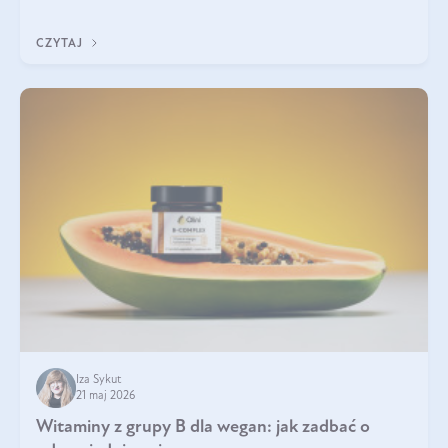
która sprawdza się najlepiej w praktyce. W tym artykule
przyglądamy się temu, jaka forma kreatyny jest najlepsza.
CZYTAJ
Iza Sykut
21 maj 2026
Witaminy z grupy B dla wegan: jak zadbać o