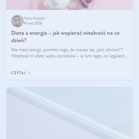
Maria Knapik
14 maj 2026
Dieta a energia – jak wspierać witalność na co
dzień?
Nie masz energii, pomimo tego, że starasz się „jeść zdrowo”?
Witalność to efekt wielu czynników – w tym tego, co regularnie
ląduje na talerzu. Zapotrzebowanie na składniki odżywcze różni
się w zależności od osoby
CZYTAJ