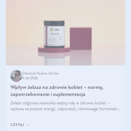
Dietetyk Paulina Górska
9 cze 2026
Wpływ żelaza na zdrowie kobiet – normy,
zapotrzebowanie i suplementacja
Żelazo odgrywa niezwykle ważną rolę w zdrowiu kobiet –
wpływa na poziom energii, odporność, równowagę hormonalną
i prawidłowy przebieg cyklu miesiączkowego oraz ciąży. Jego
niedobór może prowadzić m.in. do zmęczenia, bólów i
CZYTAJ
zawrotów głowy czy problemów z