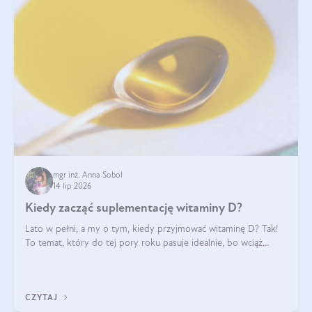
mgr inż. Anna Sobol
14 lip 2026
Kiedy zacząć suplementację witaminy D?
Lato w pełni, a my o tym, kiedy przyjmować witaminę D? Tak!
To temat, który do tej pory roku pasuje idealnie, bo wciąż
zdarza się, że suplementacja tej witaminy pozostawia
wątpliwości. Najczęstsze pytania dotyczą tego, ile trzeba być na
słońcu, aby witami
CZYTAJ