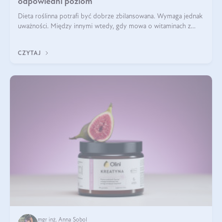
odpowiedni poziom
Dieta roślinna potrafi być dobrze zbilansowana. Wymaga jednak
uważności. Między innymi wtedy, gdy mowa o witaminach z
grupy B. Te składniki nie działają w pojedynkę. Tworzą system
naczyń połączonych.
CZYTAJ
mgr inż. Anna Sobol