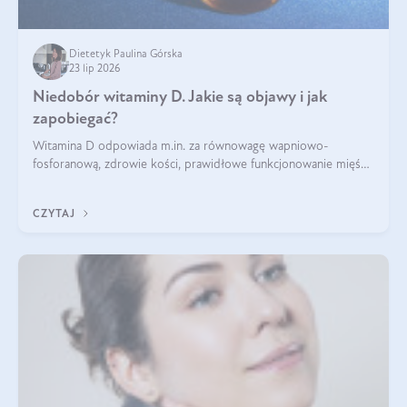
Dietetyk Paulina Górska
23 lip 2026
Niedobór witaminy D. Jakie są objawy i jak
zapobiegać?
Witamina D odpowiada m.in. za równowagę wapniowo-
fosforanową, zdrowie kości, prawidłowe funkcjonowanie mięśni
i wspieranie odporności. Mimo że organizm może ją wytwarzać
pod wpływem słońca, niedobór witaminy D pozostaje częstym
CZYTAJ
problemem.