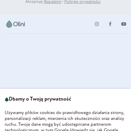
Akceptuję
Regulamin
i
Politykę prywatności
.
ul. Strzegomska 49
693 222 687
58-160 Świebodzice
Dbamy o Twoją prywatność
sklep@olini.pl
Polska
NIP 8860027066
Używamy plików cookies do prawidłowego działania strony,
REGON 890213034
personalizacji reklam, mierzenia ich skuteczności oraz analizy
ruchu. Twoje dane mogą być udostępniane partnerom
INFORMACJE
technologicznym, w tym Google (
dowiedz się, jak Google