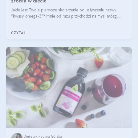
źródła w diecie
Jakie jest Twoje pierwsze skojarzenie po usłyszeniu nazwy
“kwasy omega-3”? Mnie od razu przychodzi na myśl mózg,
wsparcie układu nerwowego i zdrowie skóry. W tym artykule
skupimy się głównie na dwóch kwasach z tej rodziny: DHA oraz
CZYTAJ
EPA.
Dietetyk Paulina Górska