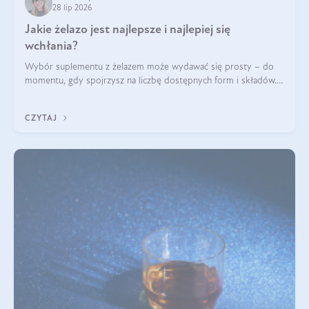
28 lip 2026
Jakie żelazo jest najlepsze i najlepiej się
wchłania?
Wybór suplementu z żelazem może wydawać się prosty – do
momentu, gdy spojrzysz na liczbę dostępnych form i składów.
Lepszy będzie bisglicynian, czy siarczan? Co wpływa na
wchłanianie żelaza i jakie dodatkowe składniki powinien
CZYTAJ
zawierać suplement?