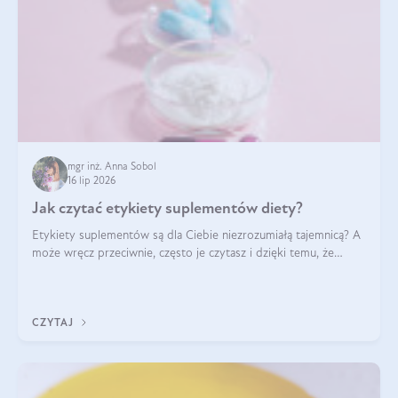
mgr inż. Anna Sobol
16 lip 2026
Jak czytać etykiety suplementów diety?
Etykiety suplementów są dla Ciebie niezrozumiałą tajemnicą? A
może wręcz przeciwnie, często je czytasz i dzięki temu, że
doskonale rozumiesz co jest na nich napisane, dokonujesz
najlepszych dla siebie decyzji zakupowych?
CZYTAJ