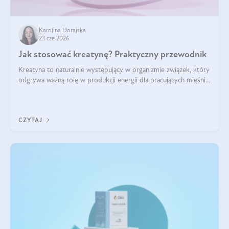
Karolina Horajska
23 cze 2026
Jak stosować kreatynę? Praktyczny przewodnik
Kreatyna to naturalnie występujący w organizmie związek, który
odgrywa ważną rolę w produkcji energii dla pracujących mięśni.
Choć przez lata kojarzono ją głównie ze sportami siłowymi, dziś
jest jednym z najlepiej przebadanych suplementów
stosowanych prze
CZYTAJ