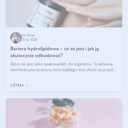
Iza Sykut
21 lip 2026
Bariera hydrolipidowa – co to jest i jak ją
skutecznie odbudować?
Skóra nie jest tylko opakowaniem dla organizmu. To aktywna,
wielofunkcyjna struktura, która każdego dnia chroni cię przed
utratą wody, wahaniami temperatury i czynnikami
środowiskowymi. Jednym z jej kluczowych elementów jest
CZYTAJ
bariera hydrolipidowa.