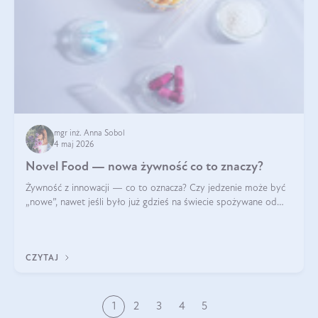
mgr inż. Anna Sobol
4 maj 2026
Novel Food — nowa żywność co to znaczy?
Żywność z innowacji — co to oznacza? Czy jedzenie może być
„nowe”, nawet jeśli było już gdzieś na świecie spożywane od
wieków? Czy w składnikach spożywczych mogą być obecne
jakieś nanomateriały? Dowiesz się tego z niniejszego artykułu:
poznasz definicję n
CZYTAJ
1
2
3
4
5