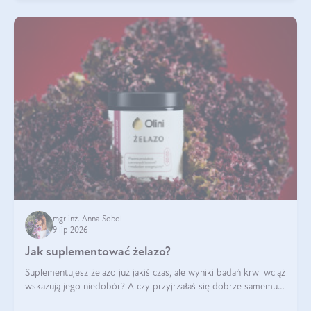
mgr inż. Anna Sobol
9 lip 2026
Jak suplementować żelazo?
Suplementujesz żelazo już jakiś czas, ale wyniki badań krwi wciąż
wskazują jego niedobór? A czy przyjrzałaś się dobrze samemu
sposobowi suplementacji tego mikroelementu? Dowiedz się, jak