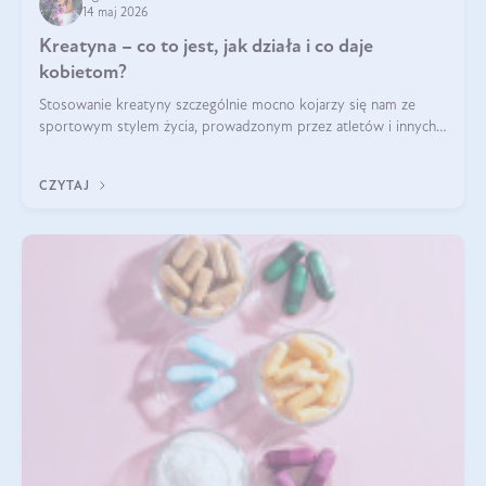
14 maj 2026
Kreatyna – co to jest, jak działa i co daje
kobietom?
Stosowanie kreatyny szczególnie mocno kojarzy się nam ze
sportowym stylem życia, prowadzonym przez atletów i innych
miłośników aktywności fizycznej. Nie bez powodu: faktycznie,
ten naturalny metabolit aminokwasów poprawia wydolność i
CZYTAJ
zwiększa masę