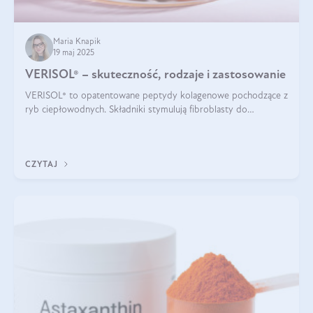
Maria Knapik
19 maj 2025
VERISOL® – skuteczność, rodzaje i zastosowanie
VERISOL® to opatentowane peptydy kolagenowe pochodzące z
ryb ciepłowodnych. Składniki stymulują fibroblasty do
produkcji kolagenu i elastyny w skórze. Kolagen VERISOL®
zapewnia wysoką biodostępność i umożliwia skuteczne dotarcie
do komórek skóry.
CZYTAJ