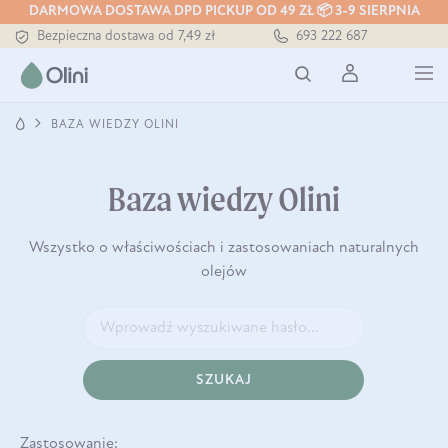
DARMOWA DOSTAWA DPD PICKUP OD 49 ZŁ 📦 3-9 SIERPNIA
Tłoczony zawsze na zimno
Bezpieczna dostawa od 7,49 zł
693 222 687
Darmowa dostawa od 199 zł
Tłoczony zawsze na zimno
BAZA WIEDZY OLINI
Baza wiedzy Olini
Wszystko o właściwościach i zastosowaniach naturalnych
olejów
SZUKAJ
Zastosowanie: