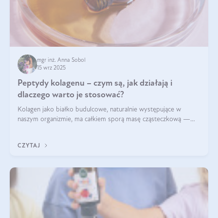
mgr inż. Anna Sobol
15 wrz 2025
Peptydy kolagenu – czym są, jak działają i
dlaczego warto je stosować?
Kolagen jako białko budulcowe, naturalnie występujące w
naszym organizmie, ma całkiem sporą masę cząsteczkową —
nawet do 300 kDa. Jeśli chcielibyśmy suplementować go w tej
formie, byłby trudno strawialny. Aby był lepiej przyswajalny i
CZYTAJ
bardziej biodostępny