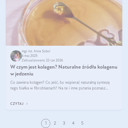
mgr inż. Anna Sobol
6 maj 2025
Zaktualizowano 22 cze 2026
W czym jest kolagen? Naturalne źródła kolagenu
w jedzeniu
Co zawiera kolagen? Co jeść, by wspierać naturalną syntezę
tego białka w fibroblastach? Na te i inne pytania poznasz
odpowiedź w tym artykule.
CZYTAJ
1
2
3
4
5