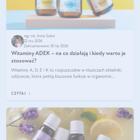
mgr inż. Anna Sobol
22 sty 2026
Zaktualizowano 30 lip 2026
Witaminy ADEK – na co działają i kiedy warto je
stosować?
Witaminy A, D, E i K to rozpuszczalne w tłuszczach składniki
odżywcze, które pełnią kluczowe funkcje w organizmie.
Wspierają zdrowie skóry i wzroku, odporność, prawidłową
krzepliwość krwi oraz mineralizację kości.
CZYTAJ