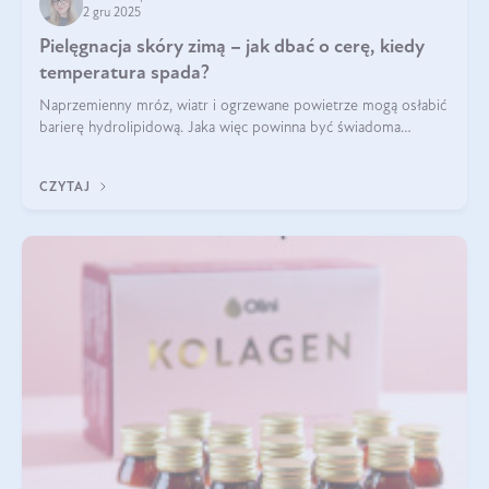
2 gru 2025
Pielęgnacja skóry zimą – jak dbać o cerę, kiedy
temperatura spada?
Naprzemienny mróz, wiatr i ogrzewane powietrze mogą osłabić
barierę hydrolipidową. Jaka więc powinna być świadoma
pielęgnacja w okresie chłodnych miesięcy?
CZYTAJ