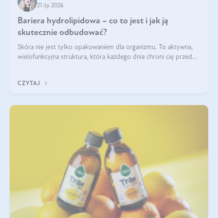
21 lip 2026
Bariera hydrolipidowa – co to jest i jak ją
skutecznie odbudować?
Skóra nie jest tylko opakowaniem dla organizmu. To aktywna,
wielofunkcyjna struktura, która każdego dnia chroni cię przed
utratą wody, wahaniami temperatury i czynnikami
środowiskowymi. Jednym z jej kluczowych elementów jest
CZYTAJ
bariera hydrolipidowa.