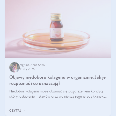
mgr inż. Anna Sobol
15 sty 2026
Objawy niedoboru kolagenu w organizmie. Jak je
rozpoznać i co oznaczają?
Niedobór kolagenu może objawiać się pogorszeniem kondycji
skóry, osłabieniem stawów oraz wolniejszą regeneracją tkanek.
Do najczęstszych sygnałów należą utrata jędrności i
elastyczności skóry, bóle stawów, łamliwość paznokci oraz
CZYTAJ
osłabienie włosów.