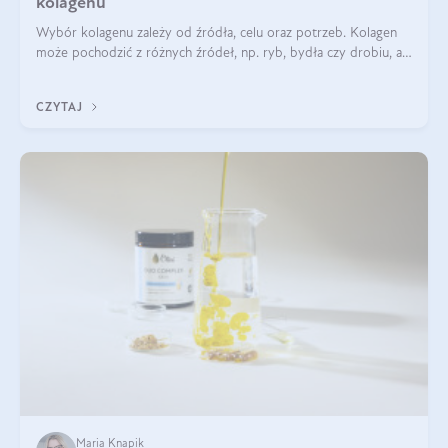
kolagenu
Wybór kolagenu zależy od źródła, celu oraz potrzeb. Kolagen
może pochodzić z różnych źródeł, np. ryb, bydła czy drobiu, a
każdy typ ma swoje unikatowe właściwości. Dla skóry najlepiej
sprawdza się kolagen rybi, a dla wspierania stawów — kolagen
CZYTAJ
bydlęcy.
Maria Knapik