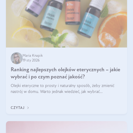
Maria Knapik
19 sty 2026
Ranking najlepszych olejków eterycznych – jakie
wybrać i po czym poznać jakość?
Olejki eteryczne to prosty i naturalny sposób, żeby zmienić
nastrój w domu. Warto jednak wiedzieć, jak wybrać
odpowiednie produkty. Po czym poznać, że są one dobrej
jakości? Jakie olejki eteryczne są najlepsze? Poznaj najważniejsze
CZYTAJ
kryteria wyboru!