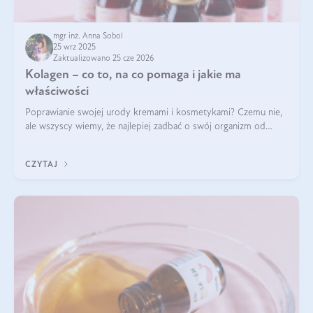
mgr inż. Anna Sobol
25 wrz 2025
Zaktualizowano 25 cze 2026
Kolagen – co to, na co pomaga i jakie ma
właściwości
Poprawianie swojej urody kremami i kosmetykami? Czemu nie,
ale wszyscy wiemy, że najlepiej zadbać o swój organizm od
wewnątrz — to solidna podstawa do tego, by nasz wygląd
zewnętrzny prezentował się zdrowo i atrakcyjnie. Stosowanie
CZYTAJ
wysokiej jakości suplem