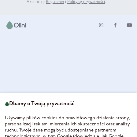
Akceptuję
Regulamin
i
Politykę prywatności
.
ul. Strzegomska 49
693 222 687
58-160 Świebodzice
Dbamy o Twoją prywatność
sklep@olini.pl
Polska
NIP 8860027066
Używamy plików cookies do prawidłowego działania strony,
REGON 890213034
personalizacji reklam, mierzenia ich skuteczności oraz analizy
ruchu. Twoje dane mogą być udostępniane partnerom
INFORMACJE
technologicznym, w tym Google (
dowiedz się, jak Google