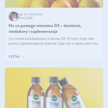
mgr inż. Anna Sobol
29 sty 2026
Na co pomaga witamina D3 – działanie,
niedobory i suplementacja
Czy można przedawkować witaminę D3? W czym może nam
pomóc suplementacja tą witaminą i jaką rolę w ogóle pełni ona
w naszym ciele? Powszechnie wiadomo, że jej przyjmowanie
zalecane jest jesienią i zimą, ale czy wiesz, dlaczego warto to
CZYTAJ
robić?