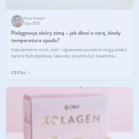
Maria Knapik
2 gru 2025
Pielęgnacja skóry zimą – jak dbać o cerę, kiedy
temperatura spada?
Naprzemienny mróz, wiatr i ogrzewane powietrze mogą osłabić
barierę hydrolipidową. Jaka więc powinna być świadoma
pielęgnacja w okresie chłodnych miesięcy?
CZYTAJ