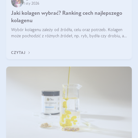
1 sty 2026
Jaki kolagen wybrać? Ranking cech najlepszego
kolagenu
Wybór kolagenu zależy od źródła, celu oraz potrzeb. Kolagen
może pochodzić z różnych źródeł, np. ryb, bydła czy drobiu, a
każdy typ ma swoje unikatowe właściwości. Dla skóry najlepiej
sprawdza się kolagen rybi, a dla wspierania stawów — kolagen
CZYTAJ
bydlęcy.