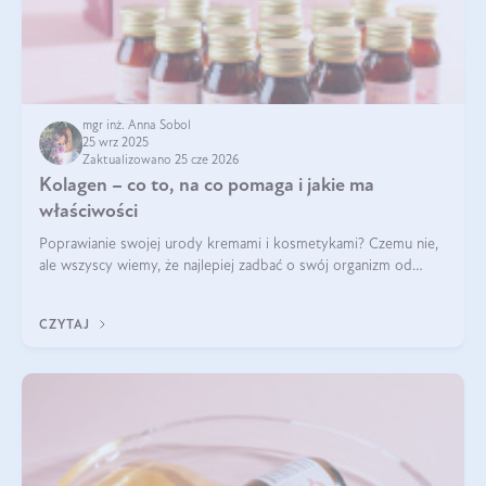
mgr inż. Anna Sobol
25 wrz 2025
Zaktualizowano 25 cze 2026
Kolagen – co to, na co pomaga i jakie ma
właściwości
Poprawianie swojej urody kremami i kosmetykami? Czemu nie,
ale wszyscy wiemy, że najlepiej zadbać o swój organizm od
wewnątrz — to solidna podstawa do tego, by nasz wygląd
zewnętrzny prezentował się zdrowo i atrakcyjnie. Stosowanie
CZYTAJ
wysokiej jakości suplem