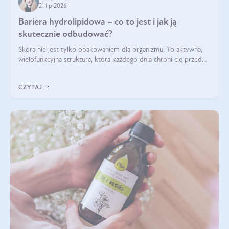
21 lip 2026
Bariera hydrolipidowa – co to jest i jak ją
skutecznie odbudować?
Skóra nie jest tylko opakowaniem dla organizmu. To aktywna,
wielofunkcyjna struktura, która każdego dnia chroni cię przed
utratą wody, wahaniami temperatury i czynnikami
środowiskowymi. Jednym z jej kluczowych elementów jest
CZYTAJ
bariera hydrolipidowa.