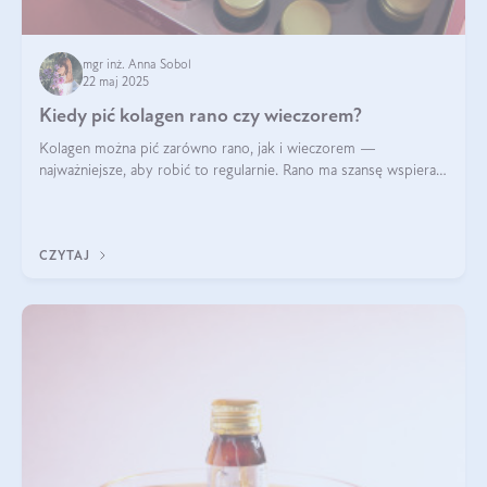
mgr inż. Anna Sobol
22 maj 2025
Kiedy pić kolagen rano czy wieczorem?
Kolagen można pić zarówno rano, jak i wieczorem —
najważniejsze, aby robić to regularnie. Rano ma szansę wspierać
energię i metabolizm, a wieczorem regenerację organizmu
podczas snu.
CZYTAJ