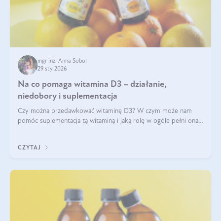
mgr inż. Anna Sobol
29 sty 2026
Na co pomaga witamina D3 – działanie,
niedobory i suplementacja
Czy można przedawkować witaminę D3? W czym może nam
pomóc suplementacja tą witaminą i jaką rolę w ogóle pełni ona
w naszym ciele? Powszechnie wiadomo, że jej przyjmowanie
zalecane jest jesienią i zimą, ale czy wiesz, dlaczego warto to
CZYTAJ
robić?