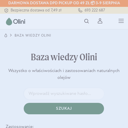
DARMOWA DOSTAWA DPD PICKUP OD 49 ZŁ 📦 3-9 SIERPNIA
Bezpieczna dostawa od 7,49 zł
693 222 687
Darmowa dostawa od 199 zł
Tłoczony zawsze na zimno
BAZA WIEDZY OLINI
Baza wiedzy Olini
Wszystko o właściwościach i zastosowaniach naturalnych
olejów
SZUKAJ
Zastosowanie: