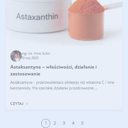
mgr inż. Anna Sobol
12 maj 2025
Astaksantyna – właściwości, działanie i
zastosowanie
Astaksantyna - przeciwutleniacz silniejszy niż witamina C i inne
karotenoidy. Ma szerokie działanie prozdrowotne:
przeciwzapalne, przeciwnowotworowe i immunomodulacyjne.
CZYTAJ
1
2
3
4
5