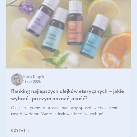
Maria Knapik
19 sty 2026
Ranking najlepszych olejków eterycznych – jakie
wybrać i po czym poznać jakość?
Olejki eteryczne to prosty i naturalny sposób, żeby zmienić
nastrój w domu. Warto jednak wiedzieć, jak wybrać
odpowiednie produkty. Po czym poznać, że są one dobrej
jakości? Jakie olejki eteryczne są najlepsze? Poznaj najważniejsze
CZYTAJ
kryteria wyboru!