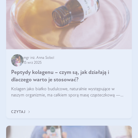
mgr inż. Anna Sobol
15 wrz 2025
Peptydy kolagenu – czym są, jak działają i
dlaczego warto je stosować?
Kolagen jako białko budulcowe, naturalnie występujące w
naszym organizmie, ma całkiem sporą masę cząsteczkową —
nawet do 300 kDa. Jeśli chcielibyśmy suplementować go w tej
formie, byłby trudno strawialny. Aby był lepiej przyswajalny i
CZYTAJ
bardziej biodostępny