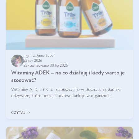
mgr inż. Anna Sobol
22 sty 2026
Zaktualizowano 30 lip 2026
Witaminy ADEK – na co działają i kiedy warto je
stosować?
Witaminy A, D, E i K to rozpuszczalne w tłuszczach składniki
odżywcze, które pełnią kluczowe funkcje w organizmie.
Wspierają zdrowie skóry i wzroku, odporność, prawidłową
krzepliwość krwi oraz mineralizację kości.
CZYTAJ