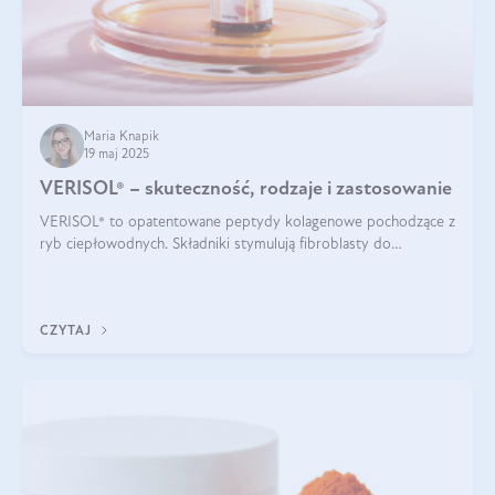
Maria Knapik
19 maj 2025
VERISOL® – skuteczność, rodzaje i zastosowanie
VERISOL® to opatentowane peptydy kolagenowe pochodzące z
ryb ciepłowodnych. Składniki stymulują fibroblasty do
produkcji kolagenu i elastyny w skórze. Kolagen VERISOL®
zapewnia wysoką biodostępność i umożliwia skuteczne dotarcie
do komórek skóry.
CZYTAJ