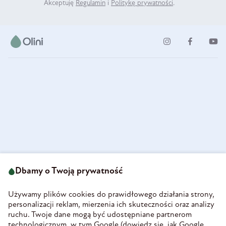
Akceptuję
Regulamin
i
Politykę prywatności
.
ul. Strzegomska 49
693 222 687
58-160 Świebodzice
Dbamy o Twoją prywatność
sklep@olini.pl
Polska
NIP 8860027066
Używamy plików cookies do prawidłowego działania strony,
REGON 890213034
personalizacji reklam, mierzenia ich skuteczności oraz analizy
ruchu. Twoje dane mogą być udostępniane partnerom
INFORMACJE
technologicznym, w tym Google (
dowiedz się, jak Google