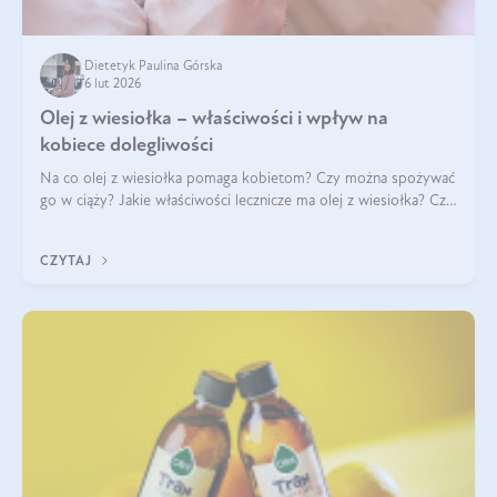
Dietetyk Paulina Górska
6 lut 2026
Olej z wiesiołka – właściwości i wpływ na
kobiece dolegliwości
Na co olej z wiesiołka pomaga kobietom? Czy można spożywać
go w ciąży? Jakie właściwości lecznicze ma olej z wiesiołka? Czy
jego skuteczność potwierdzają badania? Ile trzeba czekać na
efekty? Jaka jes
CZYTAJ