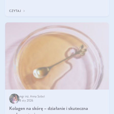
Do najczęstszych sygnałów należą utrata jędrności i
elastyczności skóry, bóle stawów, łamliwość paznokci oraz
CZYTAJ
osłabienie włosów.
mgr inż. Anna Sobol
8 sty 2026
Kolagen na skórę – działanie i skuteczna