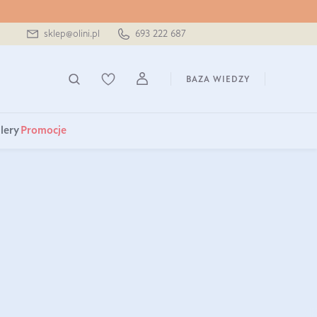
sklep@olini.pl
693 222 687
BAZA WIEDZY
lery
Promocje