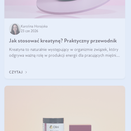
Karolina Horajska
23 cze 2026
Jak stosować kreatynę? Praktyczny przewodnik
Kreatyna to naturalnie występujący w organizmie związek, który
odgrywa ważną rolę w produkcji energii dla pracujących mięśni.
Choć przez lata kojarzono ją głównie ze sportami siłowymi, dziś
jest jednym z najlepiej przebadanych suplementów stosowanych
CZYTAJ
prze