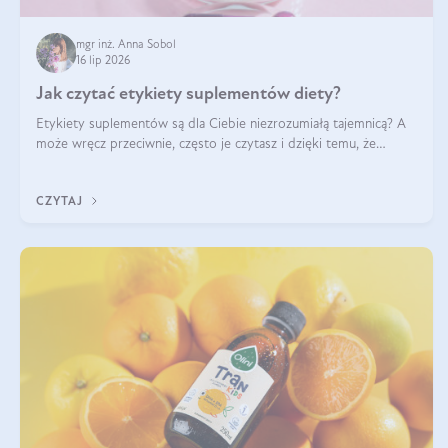
mgr inż. Anna Sobol
16 lip 2026
Jak czytać etykiety suplementów diety?
Etykiety suplementów są dla Ciebie niezrozumiałą tajemnicą? A
może wręcz przeciwnie, często je czytasz i dzięki temu, że
doskonale rozumiesz co jest na nich napisane, dokonujesz
najlepszych dla siebie decyzji zakupowych?
CZYTAJ