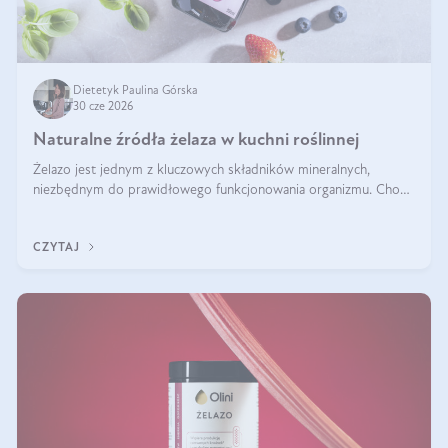
Dietetyk Paulina Górska
30 cze 2026
Naturalne źródła żelaza w kuchni roślinnej
Żelazo jest jednym z kluczowych składników mineralnych,
niezbędnym do prawidłowego funkcjonowania organizmu. Choć
często uważa się, że występuje głównie w produktach
odzwierzęcych, kuchnia roślinna oferuje wiele wartościowych
CZYTAJ
źródeł tego pierwiastka.