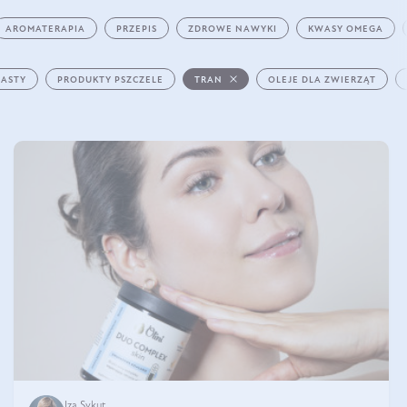
AROMATERAPIA
PRZEPIS
ZDROWE NAWYKI
KWASY OMEGA
PASTY
PRODUKTY PSZCZELE
TRAN
OLEJE DLA ZWIERZĄT
Iza Sykut