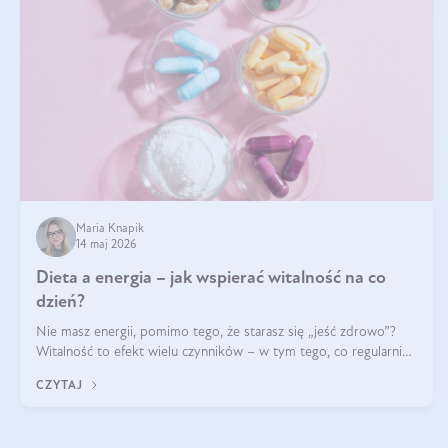
Maria Knapik
14 maj 2026
Dieta a energia – jak wspierać witalność na co
dzień?
Nie masz energii, pomimo tego, że starasz się „jeść zdrowo”?
Witalność to efekt wielu czynników – w tym tego, co regularnie
ląduje na talerzu. Zapotrzebowanie na składniki odżywcze różni
CZYTAJ
się w zależności od osoby