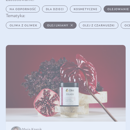
NA ODPORNOŚĆ
DLA DZIECI
KOSMETYCZNE
OLEJOWANIE
Tematyka:
OLIWA Z OLIWEK
OLEJ LNIANY
OLEJ Z CZARNUSZKI
OC
Maria Knapik