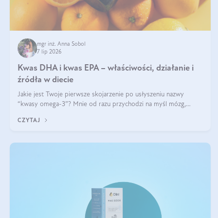
mgr inż. Anna Sobol
7 lip 2026
Kwas DHA i kwas EPA – właściwości, działanie i
źródła w diecie
Jakie jest Twoje pierwsze skojarzenie po usłyszeniu nazwy
“kwasy omega-3”? Mnie od razu przychodzi na myśl mózg,
wsparcie układu nerwowego i zdrowie skóry. W tym artykule
CZYTAJ
skupimy się głównie na dwóch kwasach z tej rodziny: DHA oraz
EPA.