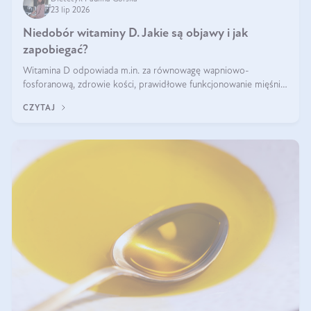
23 lip 2026
Niedobór witaminy D. Jakie są objawy i jak
zapobiegać?
Witamina D odpowiada m.in. za równowagę wapniowo-
fosforanową, zdrowie kości, prawidłowe funkcjonowanie mięśni i
wspieranie odporności. Mimo że organizm może ją wytwarzać
CZYTAJ
pod wpływem słońca, niedobór witaminy D pozostaje częstym
problemem.