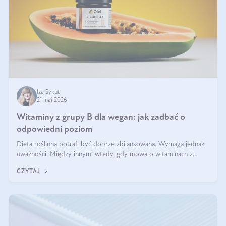
Iza Sykut
21 maj 2026
Witaminy z grupy B dla wegan: jak zadbać o
odpowiedni poziom
Dieta roślinna potrafi być dobrze zbilansowana. Wymaga jednak
uważności. Między innymi wtedy, gdy mowa o witaminach z
grupy B. Te składniki nie działają w pojedynkę. Tworzą system
CZYTAJ
naczyń połączonych.