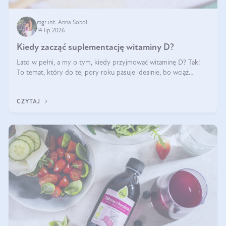
mgr inż. Anna Sobol
14 lip 2026
Kiedy zacząć suplementację witaminy D?
Lato w pełni, a my o tym, kiedy przyjmować witaminę D? Tak!
To temat, który do tej pory roku pasuje idealnie, bo wciąż
zdarza się, że suplementacja tej witaminy pozostawia
wątpliwości. Najczęstsze pytania dotyczą tego, ile trzeba być na
CZYTAJ
słońcu, aby witami