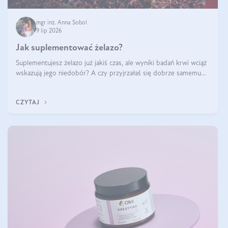
mgr inż. Anna Sobol
9 lip 2026
Jak suplementować żelazo?
Suplementujesz żelazo już jakiś czas, ale wyniki badań krwi wciąż
wskazują jego niedobór? A czy przyjrzałaś się dobrze samemu
sposobowi suplementacji tego mikroelementu? Dowiedz się, jak
uzupełnić żelazo, aby dobrze się wchłaniało.
CZYTAJ