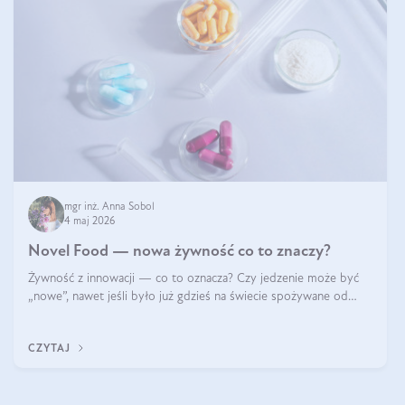
mgr inż. Anna Sobol
4 maj 2026
Novel Food — nowa żywność co to znaczy?
Żywność z innowacji — co to oznacza? Czy jedzenie może być
„nowe”, nawet jeśli było już gdzieś na świecie spożywane od
wieków? Czy w składnikach spożywczych mogą być obecne
jakieś nanomateriały? Dowiesz się tego z niniejszego artykułu:
CZYTAJ
poznasz definicję n