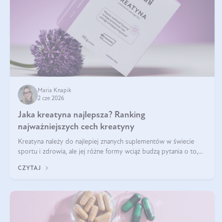
Maria Knapik
2 cze 2026
Jaka kreatyna najlepsza? Ranking
najważniejszych cech kreatyny
Kreatyna należy do najlepiej znanych suplementów w świecie
sportu i zdrowia, ale jej różne formy wciąż budzą pytania o to,
która sprawdza się najlepiej w praktyce. W tym artykule
CZYTAJ
przyglądamy się temu, jaka forma kreatyny jest najlepsza.