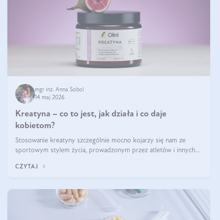
mgr inż. Anna Sobol
14 maj 2026
Kreatyna – co to jest, jak działa i co daje
kobietom?
Stosowanie kreatyny szczególnie mocno kojarzy się nam ze
sportowym stylem życia, prowadzonym przez atletów i innych
miłośników aktywności fizycznej. Nie bez powodu: faktycznie,
CZYTAJ
ten naturalny metabolit aminokwasów poprawia wydolność i
zwiększa masę