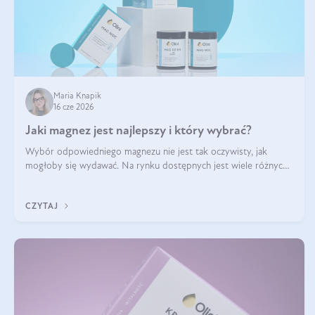
Maria Knapik
16 cze 2026
Jaki magnez jest najlepszy i który wybrać?
Wybór odpowiedniego magnezu nie jest tak oczywisty, jak
mogłoby się wydawać. Na rynku dostępnych jest wiele różnych
form tego pierwiastka, a każda z nich różni się przyswajalnością,
działaniem i tolerancją przez organizm.
CZYTAJ