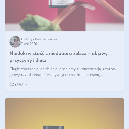
Dietetyk Paulina Górska
11 cze 2026
Niedokrwistość z niedoboru żelaza – objawy,
przyczyny i dieta
Ciągłe zmęczenie, osłabienie, problemy z koncentracją, zawroty
głowy czy bladość skóry bywają tłumaczone stresem,
przepracowaniem lub niedoborem snu. Tymczasem ich przyczyną
CZYTAJ
może być niedokrwistość z niedoboru żelaza.