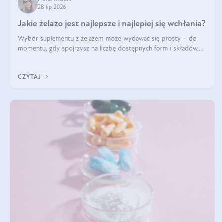
28 lip 2026
Jakie żelazo jest najlepsze i najlepiej się wchłania?
Wybór suplementu z żelazem może wydawać się prosty – do
momentu, gdy spojrzysz na liczbę dostępnych form i składów.
Lepszy będzie bisglicynian, czy siarczan? Co wpływa na
wchłanianie żelaza i jakie dodatkowe składniki powinien zawierać
CZYTAJ
suplement?