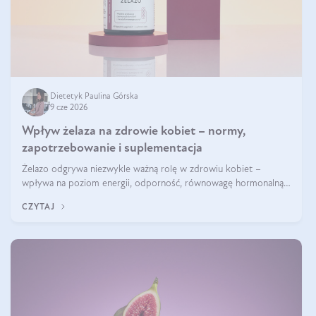
Dietetyk Paulina Górska
9 cze 2026
Wpływ żelaza na zdrowie kobiet – normy,
zapotrzebowanie i suplementacja
Żelazo odgrywa niezwykle ważną rolę w zdrowiu kobiet –
wpływa na poziom energii, odporność, równowagę hormonalną i
prawidłowy przebieg cyklu miesiączkowego oraz ciąży. Jego
CZYTAJ
niedobór może prowadzić m.in. do zmęczenia, bólów i zawrotów
głowy czy problemów z