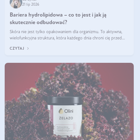
21 lip 2026
Bariera hydrolipidowa – co to jest i jak ją
skutecznie odbudować?
Skóra nie jest tylko opakowaniem dla organizmu. To aktywna,
wielofunkcyjna struktura, która każdego dnia chroni cię przed
utratą wody, wahaniami temperatury i czynnikami
CZYTAJ
środowiskowymi. Jednym z jej kluczowych elementów jest
bariera hydrolipidowa.