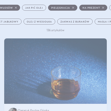
 WŁOSÓW
JAK PIĆ OLEJ
PIELĘGNACJA
NA PREZENT
ET JABŁKOWY
OLEJ Z WIESIOŁKA
ZAKWAS Z BURAKÓW
MASŁA I 
136 artykułów
Dietetyk Paulina Górska