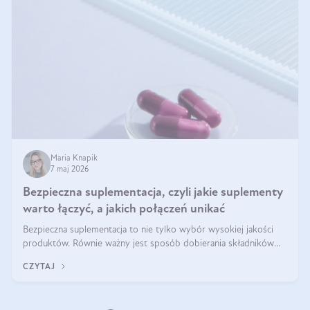
Maria Knapik
7 maj 2026
Bezpieczna suplementacja, czyli jakie suplementy
warto łączyć, a jakich połączeń unikać
Bezpieczna suplementacja to nie tylko wybór wysokiej jakości
produktów. Równie ważny jest sposób dobierania składników
aktywnych, tak żeby działały one maksymalnie skutecznie. Jak
CZYTAJ
łączyć suplementy diety? Poznaj nasze wskazówki.