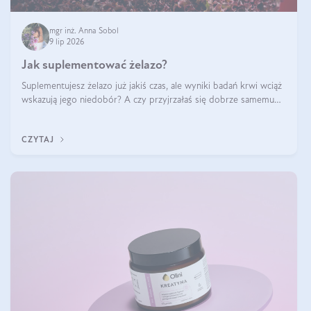
mgr inż. Anna Sobol
9 lip 2026
Jak suplementować żelazo?
Suplementujesz żelazo już jakiś czas, ale wyniki badań krwi wciąż
wskazują jego niedobór? A czy przyjrzałaś się dobrze samemu
sposobowi suplementacji tego mikroelementu? Dowiedz się, jak
uzupełnić żelazo, aby dobrze się wchłaniało.
CZYTAJ