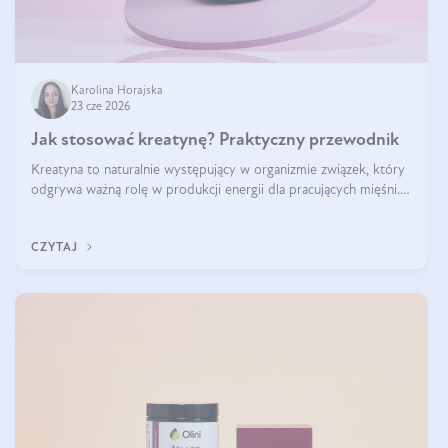
Karolina Horajska
23 cze 2026
Jak stosować kreatynę? Praktyczny przewodnik
Kreatyna to naturalnie występujący w organizmie związek, który
odgrywa ważną rolę w produkcji energii dla pracujących mięśni.
Choć przez lata kojarzono ją głównie ze sportami siłowymi, dziś
jest jednym z najlepiej przebadanych suplementów stosowanych
CZYTAJ
prze