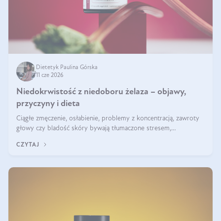
Dietetyk Paulina Górska
11 cze 2026
Niedokrwistość z niedoboru żelaza – objawy,
przyczyny i dieta
Ciągłe zmęczenie, osłabienie, problemy z koncentracją, zawroty
głowy czy bladość skóry bywają tłumaczone stresem,
przepracowaniem lub niedoborem snu. Tymczasem ich przyczyną
CZYTAJ
może być niedokrwistość z niedoboru żelaza.