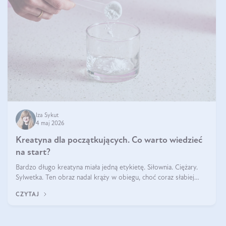
Iza Sykut
4 maj 2026
Kreatyna dla początkujących. Co warto wiedzieć
na start?
Bardzo długo kreatyna miała jedną etykietę. Siłownia. Ciężary.
Sylwetka. Ten obraz nadal krąży w obiegu, choć coraz słabiej
pasuje do tego, jak wygląda codzienność wielu osób. Bo
CZYTAJ
kreatyna nie powstała na potrzeby treningu. Jest naturalnym
składnikiem obec