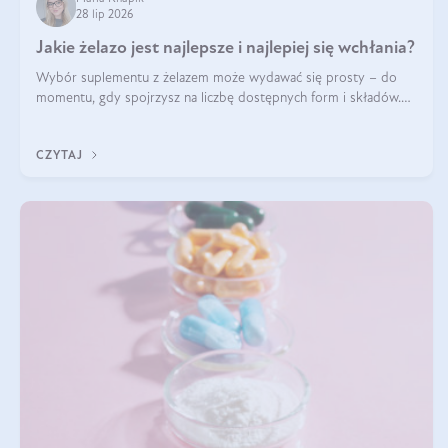
28 lip 2026
Jakie żelazo jest najlepsze i najlepiej się wchłania?
Wybór suplementu z żelazem może wydawać się prosty – do
momentu, gdy spojrzysz na liczbę dostępnych form i składów.
Lepszy będzie bisglicynian, czy siarczan? Co wpływa na
wchłanianie żelaza i jakie dodatkowe składniki powinien zawierać
CZYTAJ
suplement?