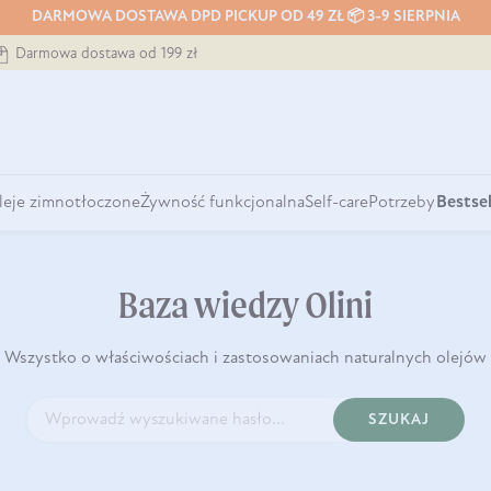
DARMOWA DOSTAWA DPD PICKUP OD 49 ZŁ 📦 3-9 SIERPNIA
Darmowa dostawa od 199 zł
leje zimnotłoczone
Żywność funkcjonalna
Self-care
Potrzeby
Bestsel
Baza wiedzy Olini
Wszystko o właściwościach i zastosowaniach naturalnych olejów
SZUKAJ