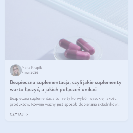
Maria Knapik
7 maj 2026
Bezpieczna suplementacja, czyli jakie suplementy
warto łączyć, a jakich połączeń unikać
Bezpieczna suplementacja to nie tylko wybór wysokiej jakości
produktów. Równie ważny jest sposób dobierania składników
aktywnych, tak żeby działały one maksymalnie skutecznie. Jak
CZYTAJ
łączyć suplementy diety? Poznaj nasze wskazówki.