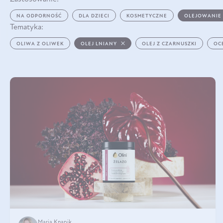
NA ODPORNOŚĆ
DLA DZIECI
KOSMETYCZNE
OLEJOWANIE
Tematyka:
OLIWA Z OLIWEK
OLEJ LNIANY
OLEJ Z CZARNUSZKI
OC
Maria Knapik