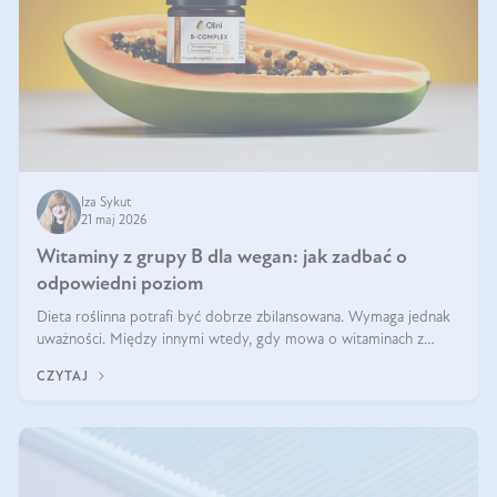
Iza Sykut
21 maj 2026
Witaminy z grupy B dla wegan: jak zadbać o
odpowiedni poziom
Dieta roślinna potrafi być dobrze zbilansowana. Wymaga jednak
uważności. Między innymi wtedy, gdy mowa o witaminach z
grupy B. Te składniki nie działają w pojedynkę. Tworzą system
CZYTAJ
naczyń połączonych.