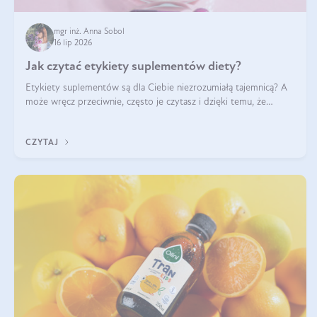
mgr inż. Anna Sobol
16 lip 2026
Jak czytać etykiety suplementów diety?
Etykiety suplementów są dla Ciebie niezrozumiałą tajemnicą? A
może wręcz przeciwnie, często je czytasz i dzięki temu, że
doskonale rozumiesz co jest na nich napisane, dokonujesz
najlepszych dla siebie decyzji zakupowych?
CZYTAJ