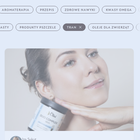
AROMATERAPIA
PRZEPIS
ZDROWE NAWYKI
KWASY OMEGA
PASTY
PRODUKTY PSZCZELE
TRAN
OLEJE DLA ZWIERZĄT
Iza Sykut