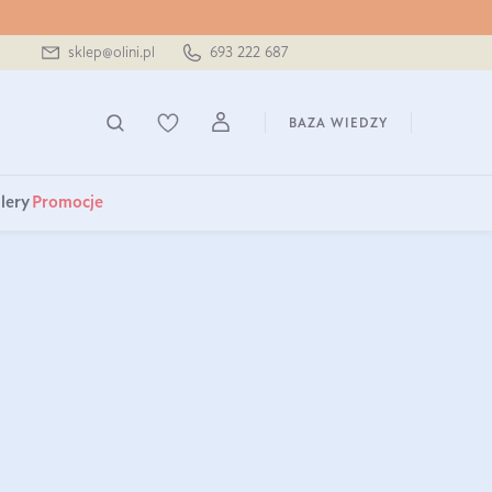
sklep@olini.pl
693 222 687
BAZA WIEDZY
lery
Promocje