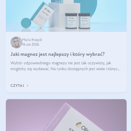
Maria Knapik
16 cze 2026
Jaki magnez jest najlepszy i który wybrać?
Wybór odpowiedniego magnezu nie jest tak oczywisty, jak
mogłoby się wydawać. Na rynku dostępnych jest wiele różnych
form tego pierwiastka, a każda z nich różni się przyswajalnością,
działaniem i tolerancją przez organizm.
CZYTAJ