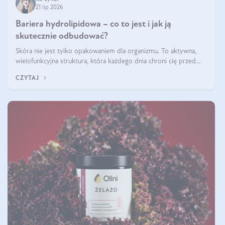
21 lip 2026
Bariera hydrolipidowa – co to jest i jak ją
skutecznie odbudować?
Skóra nie jest tylko opakowaniem dla organizmu. To aktywna,
wielofunkcyjna struktura, która każdego dnia chroni cię przed
utratą wody, wahaniami temperatury i czynnikami
CZYTAJ
środowiskowymi. Jednym z jej kluczowych elementów jest
bariera hydrolipidowa.