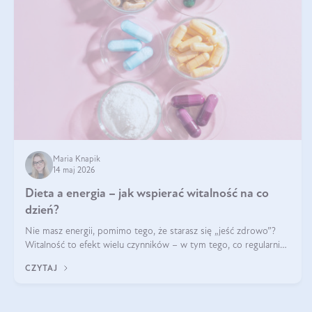
Maria Knapik
14 maj 2026
Dieta a energia – jak wspierać witalność na co
dzień?
Nie masz energii, pomimo tego, że starasz się „jeść zdrowo”?
Witalność to efekt wielu czynników – w tym tego, co regularnie
ląduje na talerzu. Zapotrzebowanie na składniki odżywcze różni
CZYTAJ
się w zależności od osoby