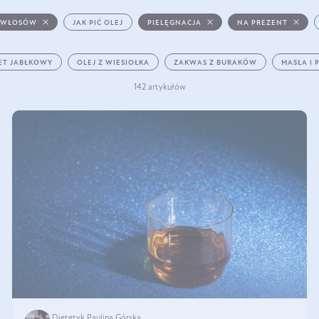
 WŁOSÓW
JAK PIĆ OLEJ
PIELĘGNACJA
NA PREZENT
ET JABŁKOWY
OLEJ Z WIESIOŁKA
ZAKWAS Z BURAKÓW
MASŁA I 
142 artykułów
Dietetyk Paulina Górska