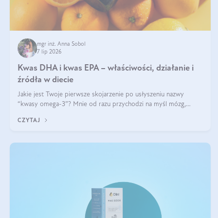
mgr inż. Anna Sobol
7 lip 2026
Kwas DHA i kwas EPA – właściwości, działanie i
źródła w diecie
Jakie jest Twoje pierwsze skojarzenie po usłyszeniu nazwy
“kwasy omega-3”? Mnie od razu przychodzi na myśl mózg,
wsparcie układu nerwowego i zdrowie skóry. W tym artykule
CZYTAJ
skupimy się głównie na dwóch kwasach z tej rodziny: DHA oraz
EPA.