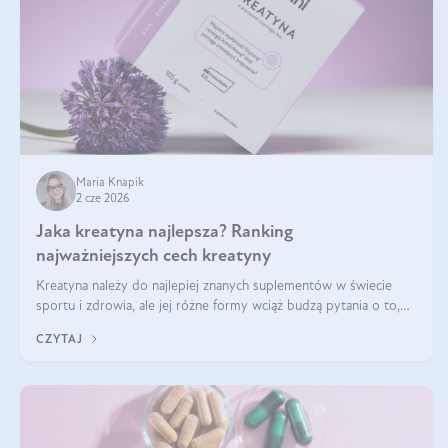
Maria Knapik
2 cze 2026
Jaka kreatyna najlepsza? Ranking
najważniejszych cech kreatyny
Kreatyna należy do najlepiej znanych suplementów w świecie
sportu i zdrowia, ale jej różne formy wciąż budzą pytania o to,
która sprawdza się najlepiej w praktyce. W tym artykule
CZYTAJ
przyglądamy się temu, jaka forma kreatyny jest najlepsza.