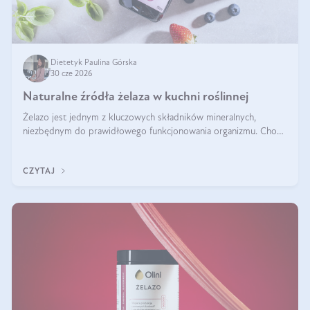
Dietetyk Paulina Górska
30 cze 2026
Naturalne źródła żelaza w kuchni roślinnej
Żelazo jest jednym z kluczowych składników mineralnych,
niezbędnym do prawidłowego funkcjonowania organizmu. Choć
często uważa się, że występuje głównie w produktach
odzwierzęcych, kuchnia roślinna oferuje wiele wartościowych
CZYTAJ
źródeł tego pierwiastka.