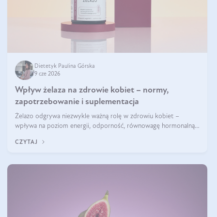
Dietetyk Paulina Górska
9 cze 2026
Wpływ żelaza na zdrowie kobiet – normy,
zapotrzebowanie i suplementacja
Żelazo odgrywa niezwykle ważną rolę w zdrowiu kobiet –
wpływa na poziom energii, odporność, równowagę hormonalną i
prawidłowy przebieg cyklu miesiączkowego oraz ciąży. Jego
CZYTAJ
niedobór może prowadzić m.in. do zmęczenia, bólów i zawrotów
głowy czy problemów z