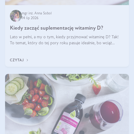
mgr inż. Anna Sobol
14 lip 2026
Kiedy zacząć suplementację witaminy D?
Lato w pełni, a my o tym, kiedy przyjmować witaminę D? Tak!
To temat, który do tej pory roku pasuje idealnie, bo wciąż
zdarza się, że suplementacja tej witaminy pozostawia
wątpliwości. Najczęstsze pytania dotyczą tego, ile trzeba być na
CZYTAJ
słońcu, aby witami