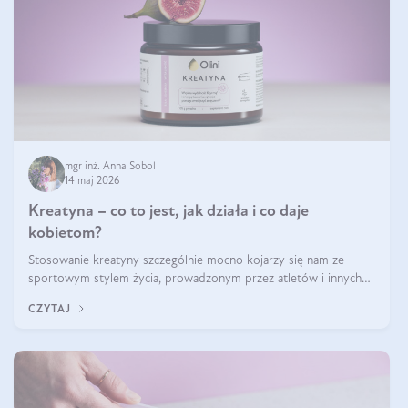
mgr inż. Anna Sobol
14 maj 2026
Kreatyna – co to jest, jak działa i co daje
kobietom?
Stosowanie kreatyny szczególnie mocno kojarzy się nam ze
sportowym stylem życia, prowadzonym przez atletów i innych
miłośników aktywności fizycznej. Nie bez powodu: faktycznie,
CZYTAJ
ten naturalny metabolit aminokwasów poprawia wydolność i
zwiększa masę