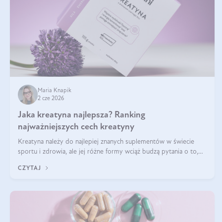
Maria Knapik
2 cze 2026
Jaka kreatyna najlepsza? Ranking
najważniejszych cech kreatyny
Kreatyna należy do najlepiej znanych suplementów w świecie
sportu i zdrowia, ale jej różne formy wciąż budzą pytania o to,
która sprawdza się najlepiej w praktyce. W tym artykule
CZYTAJ
przyglądamy się temu, jaka forma kreatyny jest najlepsza.