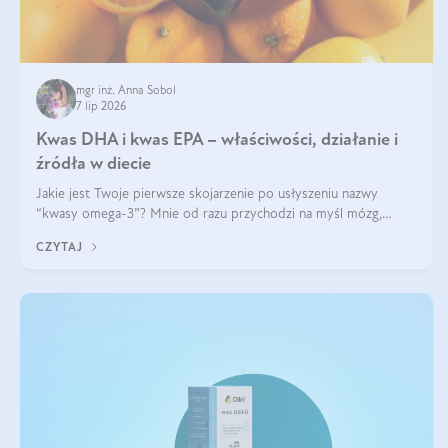
mgr inż. Anna Sobol
7 lip 2026
Kwas DHA i kwas EPA – właściwości, działanie i
źródła w diecie
Jakie jest Twoje pierwsze skojarzenie po usłyszeniu nazwy
“kwasy omega-3”? Mnie od razu przychodzi na myśl mózg,
wsparcie układu nerwowego i zdrowie skóry. W tym artykule
CZYTAJ
skupimy się głównie na dwóch kwasach z tej rodziny: DHA oraz
EPA.