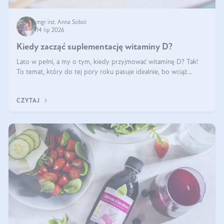
mgr inż. Anna Sobol
14 lip 2026
Kiedy zacząć suplementację witaminy D?
Lato w pełni, a my o tym, kiedy przyjmować witaminę D? Tak!
To temat, który do tej pory roku pasuje idealnie, bo wciąż
zdarza się, że suplementacja tej witaminy pozostawia
wątpliwości. Najczęstsze pytania dotyczą tego, ile trzeba być na
CZYTAJ
słońcu, aby witami