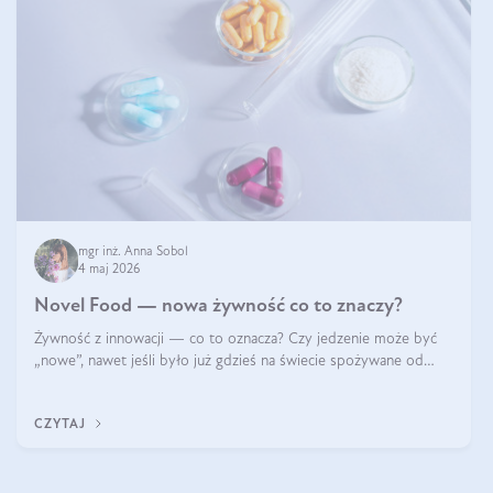
mgr inż. Anna Sobol
4 maj 2026
Novel Food — nowa żywność co to znaczy?
Żywność z innowacji — co to oznacza? Czy jedzenie może być
„nowe”, nawet jeśli było już gdzieś na świecie spożywane od
wieków? Czy w składnikach spożywczych mogą być obecne
jakieś nanomateriały? Dowiesz się tego z niniejszego artykułu:
CZYTAJ
poznasz definicję n