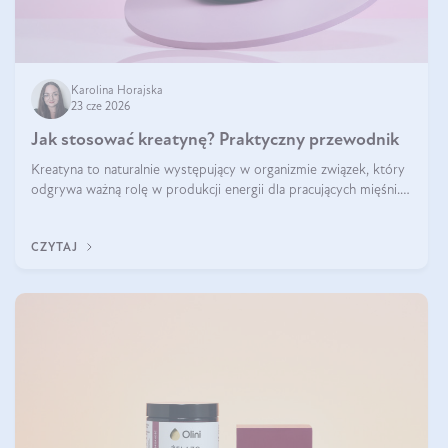
Karolina Horajska
23 cze 2026
Jak stosować kreatynę? Praktyczny przewodnik
Kreatyna to naturalnie występujący w organizmie związek, który
odgrywa ważną rolę w produkcji energii dla pracujących mięśni.
Choć przez lata kojarzono ją głównie ze sportami siłowymi, dziś
jest jednym z najlepiej przebadanych suplementów stosowanych
CZYTAJ
prze