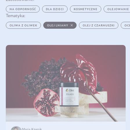
NA ODPORNOŚĆ
DLA DZIECI
KOSMETYCZNE
OLEJOWANIE
Tematyka:
OLIWA Z OLIWEK
OLEJ LNIANY
OLEJ Z CZARNUSZKI
OC
Maria Knapik