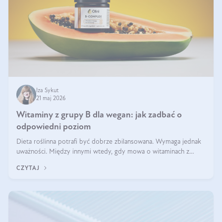
Iza Sykut
21 maj 2026
Witaminy z grupy B dla wegan: jak zadbać o
odpowiedni poziom
Dieta roślinna potrafi być dobrze zbilansowana. Wymaga jednak
uważności. Między innymi wtedy, gdy mowa o witaminach z
grupy B. Te składniki nie działają w pojedynkę. Tworzą system
CZYTAJ
naczyń połączonych.