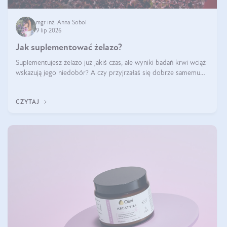
mgr inż. Anna Sobol
9 lip 2026
Jak suplementować żelazo?
Suplementujesz żelazo już jakiś czas, ale wyniki badań krwi wciąż
wskazują jego niedobór? A czy przyjrzałaś się dobrze samemu
sposobowi suplementacji tego mikroelementu? Dowiedz się, jak
uzupełnić żelazo, aby dobrze się wchłaniało.
CZYTAJ