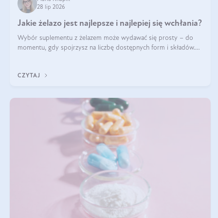
28 lip 2026
Jakie żelazo jest najlepsze i najlepiej się wchłania?
Wybór suplementu z żelazem może wydawać się prosty – do
momentu, gdy spojrzysz na liczbę dostępnych form i składów.
Lepszy będzie bisglicynian, czy siarczan? Co wpływa na
wchłanianie żelaza i jakie dodatkowe składniki powinien zawierać
CZYTAJ
suplement?