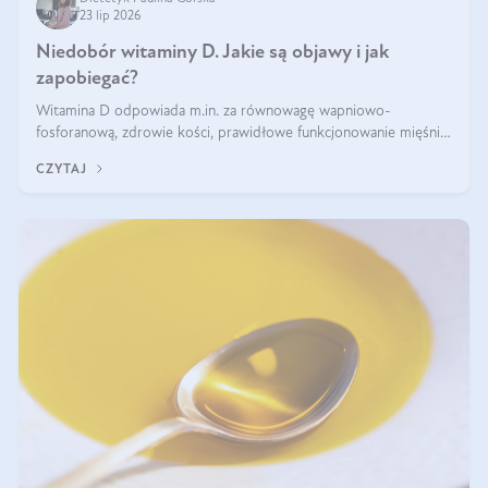
23 lip 2026
Niedobór witaminy D. Jakie są objawy i jak
zapobiegać?
Witamina D odpowiada m.in. za równowagę wapniowo-
fosforanową, zdrowie kości, prawidłowe funkcjonowanie mięśni i
wspieranie odporności. Mimo że organizm może ją wytwarzać
CZYTAJ
pod wpływem słońca, niedobór witaminy D pozostaje częstym
problemem.