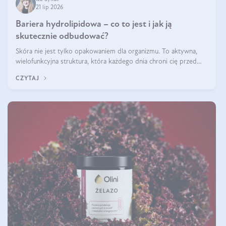
21 lip 2026
Bariera hydrolipidowa – co to jest i jak ją
skutecznie odbudować?
Skóra nie jest tylko opakowaniem dla organizmu. To aktywna,
wielofunkcyjna struktura, która każdego dnia chroni cię przed
utratą wody, wahaniami temperatury i czynnikami
CZYTAJ
środowiskowymi. Jednym z jej kluczowych elementów jest
bariera hydrolipidowa.