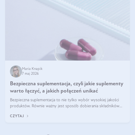
Maria Knapik
7 maj 2026
Bezpieczna suplementacja, czyli jakie suplementy
warto łączyć, a jakich połączeń unikać
Bezpieczna suplementacja to nie tylko wybór wysokiej jakości
produktów. Równie ważny jest sposób dobierania składników
aktywnych, tak żeby działały one maksymalnie skutecznie. Jak
CZYTAJ
łączyć suplementy diety? Poznaj nasze wskazówki.