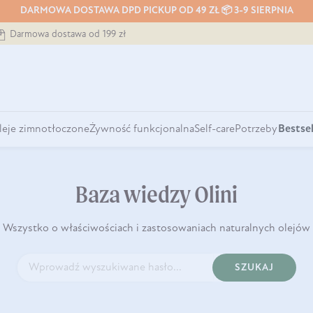
DARMOWA DOSTAWA DPD PICKUP OD 49 ZŁ 📦 3-9 SIERPNIA
Darmowa dostawa od 199 zł
leje zimnotłoczone
Żywność funkcjonalna
Self-care
Potrzeby
Bestsel
Baza wiedzy Olini
Wszystko o właściwościach i zastosowaniach naturalnych olejów
SZUKAJ