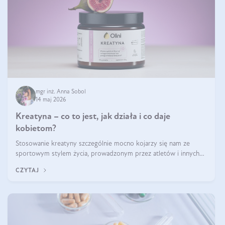
mgr inż. Anna Sobol
14 maj 2026
Kreatyna – co to jest, jak działa i co daje
kobietom?
Stosowanie kreatyny szczególnie mocno kojarzy się nam ze
sportowym stylem życia, prowadzonym przez atletów i innych
miłośników aktywności fizycznej. Nie bez powodu: faktycznie,
CZYTAJ
ten naturalny metabolit aminokwasów poprawia wydolność i
zwiększa masę