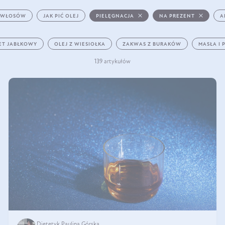
 WŁOSÓW
JAK PIĆ OLEJ
PIELĘGNACJA
NA PREZENT
A
ET JABŁKOWY
OLEJ Z WIESIOŁKA
ZAKWAS Z BURAKÓW
MASŁA I 
139 artykułów
Dietetyk Paulina Górska