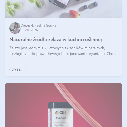
Dietetyk Paulina Górska
30 cze 2026
Naturalne źródła żelaza w kuchni roślinnej
Żelazo jest jednym z kluczowych składników mineralnych,
niezbędnym do prawidłowego funkcjonowania organizmu. Choć
często uważa się, że występuje głównie w produktach
odzwierzęcych, kuchnia roślinna oferuje wiele wartościowych
CZYTAJ
źródeł tego pierwiastka.