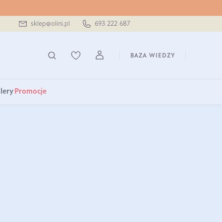
sklep@olini.pl
693 222 687
BAZA WIEDZY
lery
Promocje