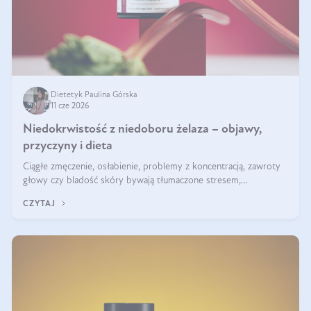
Dietetyk Paulina Górska
11 cze 2026
Niedokrwistość z niedoboru żelaza – objawy,
przyczyny i dieta
Ciągłe zmęczenie, osłabienie, problemy z koncentracją, zawroty
głowy czy bladość skóry bywają tłumaczone stresem,
przepracowaniem lub niedoborem snu. Tymczasem ich przyczyną
CZYTAJ
może być niedokrwistość z niedoboru żelaza.