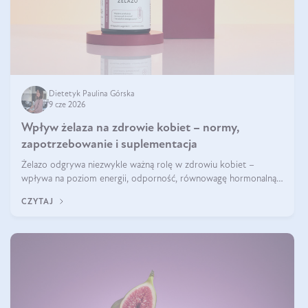
Dietetyk Paulina Górska
9 cze 2026
Wpływ żelaza na zdrowie kobiet – normy,
zapotrzebowanie i suplementacja
Żelazo odgrywa niezwykle ważną rolę w zdrowiu kobiet –
wpływa na poziom energii, odporność, równowagę hormonalną i
prawidłowy przebieg cyklu miesiączkowego oraz ciąży. Jego
CZYTAJ
niedobór może prowadzić m.in. do zmęczenia, bólów i zawrotów
głowy czy problemów z