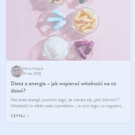
Maria Knapik
14 maj 2026
Dieta a energia – jak wspierać witalność na co
dzień?
Nie masz energii, pomimo tego, że starasz się „jeść zdrowo”?
Witalność to efekt wielu czynników – w tym tego, co regularnie
ląduje na talerzu. Zapotrzebowanie na składniki odżywcze różni
CZYTAJ
się w zależności od osoby