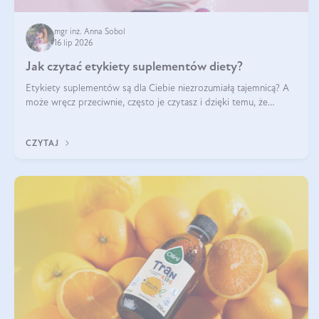
mgr inż. Anna Sobol
16 lip 2026
Jak czytać etykiety suplementów diety?
Etykiety suplementów są dla Ciebie niezrozumiałą tajemnicą? A
może wręcz przeciwnie, często je czytasz i dzięki temu, że
doskonale rozumiesz co jest na nich napisane, dokonujesz
najlepszych dla siebie decyzji zakupowych?
CZYTAJ