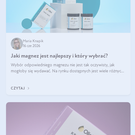
Maria Knapik
16 cze 2026
Jaki magnez jest najlepszy i który wybrać?
Wybór odpowiedniego magnezu nie jest tak oczywisty, jak
mogłoby się wydawać. Na rynku dostępnych jest wiele różnych
form tego pierwiastka, a każda z nich różni się przyswajalnością,
działaniem i tolerancją przez organizm.
CZYTAJ