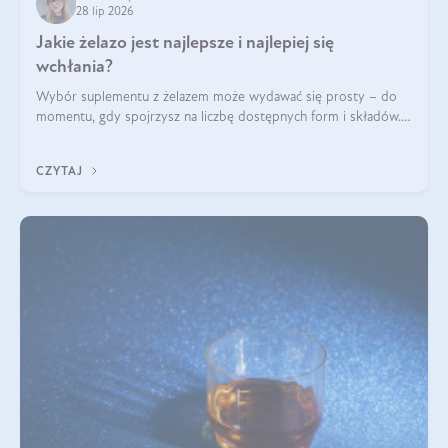
28 lip 2026
Jakie żelazo jest najlepsze i najlepiej się
wchłania?
Wybór suplementu z żelazem może wydawać się prosty – do
momentu, gdy spojrzysz na liczbę dostępnych form i składów.
Lepszy będzie bisglicynian, czy siarczan? Co wpływa na
wchłanianie żelaza i jakie dodatkowe składniki powinien
CZYTAJ
zawierać suplement?