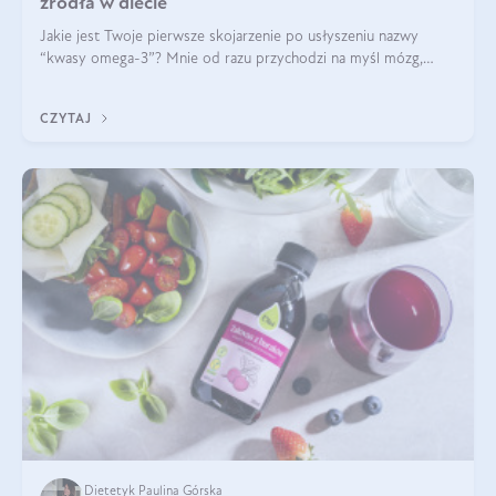
źródła w diecie
Jakie jest Twoje pierwsze skojarzenie po usłyszeniu nazwy
“kwasy omega-3”? Mnie od razu przychodzi na myśl mózg,
wsparcie układu nerwowego i zdrowie skóry. W tym artykule
skupimy się głównie na dwóch kwasach z tej rodziny: DHA oraz
CZYTAJ
EPA.
Dietetyk Paulina Górska