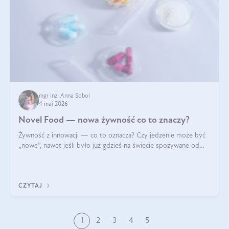
mgr inż. Anna Sobol
4 maj 2026
Novel Food — nowa żywność co to znaczy?
Żywność z innowacji — co to oznacza? Czy jedzenie może być
„nowe”, nawet jeśli było już gdzieś na świecie spożywane od
wieków? Czy w składnikach spożywczych mogą być obecne
jakieś nanomateriały? Dowiesz się tego z niniejszego artykułu:
poznasz definicję n
CZYTAJ
1
2
3
4
5