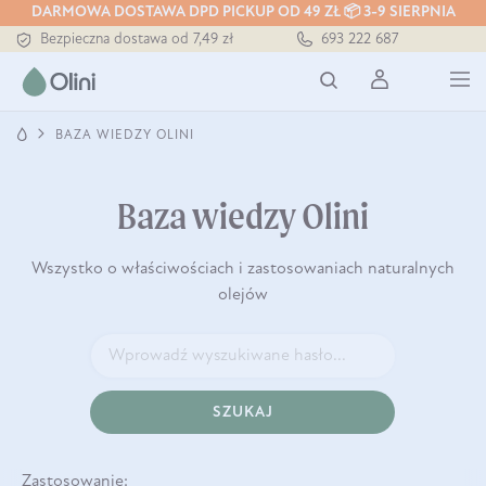
DARMOWA DOSTAWA DPD PICKUP OD 49 ZŁ 📦 3-9 SIERPNIA
Tłoczony zawsze na zimno
693 222 687
Bezpieczna dostawa od 7,49 zł
Darmowa dostawa od 199 zł
Tłoczony zawsze na zimno
BAZA WIEDZY OLINI
Baza wiedzy Olini
Wszystko o właściwościach i zastosowaniach naturalnych
olejów
SZUKAJ
Zastosowanie: