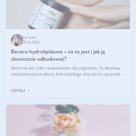
Iza Sykut
21 lip 2026
Bariera hydrolipidowa – co to jest i jak ją
skutecznie odbudować?
Skóra nie jest tylko opakowaniem dla organizmu. To aktywna,
wielofunkcyjna struktura, która każdego dnia chroni cię przed
utratą wody, wahaniami temperatury i czynnikami
środowiskowymi. Jednym z jej kluczowych elementów jest
CZYTAJ
bariera hydrolipidowa.