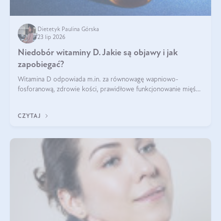
Dietetyk Paulina Górska
23 lip 2026
Niedobór witaminy D. Jakie są objawy i jak
zapobiegać?
Witamina D odpowiada m.in. za równowagę wapniowo-
fosforanową, zdrowie kości, prawidłowe funkcjonowanie mięśni
i wspieranie odporności. Mimo że organizm może ją wytwarzać
pod wpływem słońca, niedobór witaminy D pozostaje częstym
CZYTAJ
problemem.