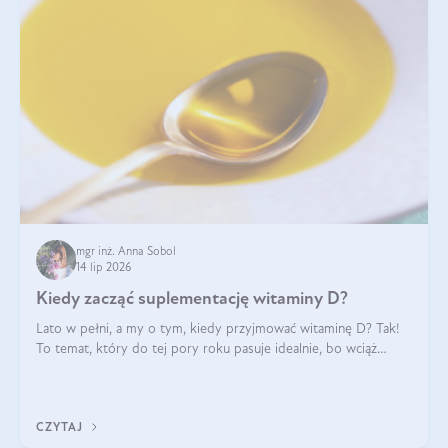
mgr inż. Anna Sobol
14 lip 2026
Kiedy zacząć suplementację witaminy D?
Lato w pełni, a my o tym, kiedy przyjmować witaminę D? Tak!
To temat, który do tej pory roku pasuje idealnie, bo wciąż
zdarza się, że suplementacja tej witaminy pozostawia
wątpliwości. Najczęstsze pytania dotyczą tego, ile trzeba być na
słońcu, aby witami
CZYTAJ