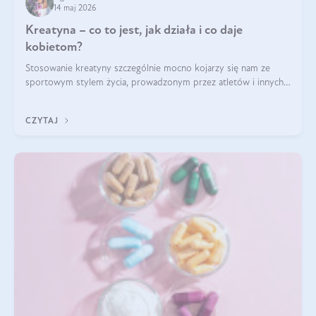
14 maj 2026
Kreatyna – co to jest, jak działa i co daje
kobietom?
Stosowanie kreatyny szczególnie mocno kojarzy się nam ze
sportowym stylem życia, prowadzonym przez atletów i innych
miłośników aktywności fizycznej. Nie bez powodu: faktycznie,
ten naturalny metabolit aminokwasów poprawia wydolność i
CZYTAJ
zwiększa masę