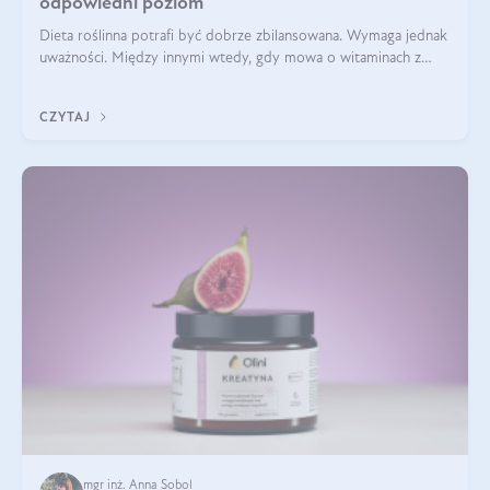
odpowiedni poziom
Dieta roślinna potrafi być dobrze zbilansowana. Wymaga jednak
uważności. Między innymi wtedy, gdy mowa o witaminach z
grupy B. Te składniki nie działają w pojedynkę. Tworzą system
naczyń połączonych.
CZYTAJ
mgr inż. Anna Sobol