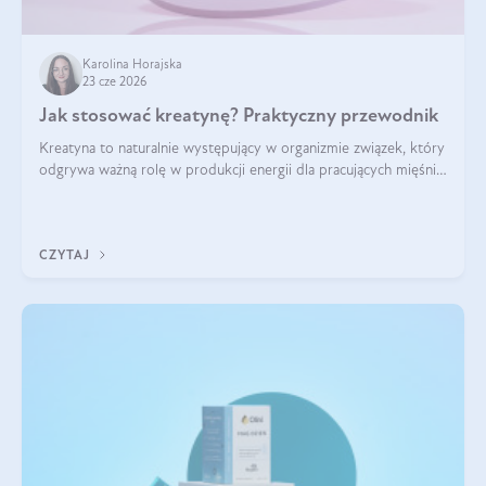
Karolina Horajska
23 cze 2026
Jak stosować kreatynę? Praktyczny przewodnik
Kreatyna to naturalnie występujący w organizmie związek, który
odgrywa ważną rolę w produkcji energii dla pracujących mięśni.
Choć przez lata kojarzono ją głównie ze sportami siłowymi, dziś
jest jednym z najlepiej przebadanych suplementów
stosowanych prze
CZYTAJ