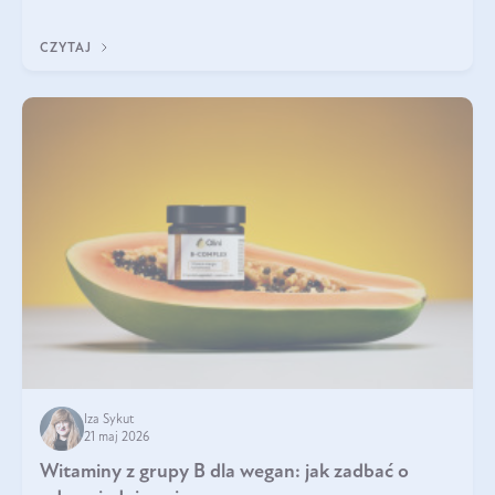
która sprawdza się najlepiej w praktyce. W tym artykule
przyglądamy się temu, jaka forma kreatyny jest najlepsza.
CZYTAJ
Iza Sykut
21 maj 2026
Witaminy z grupy B dla wegan: jak zadbać o