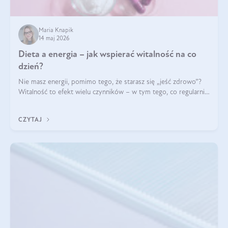
Maria Knapik
14 maj 2026
Dieta a energia – jak wspierać witalność na co
dzień?
Nie masz energii, pomimo tego, że starasz się „jeść zdrowo”?
Witalność to efekt wielu czynników – w tym tego, co regularnie
ląduje na talerzu. Zapotrzebowanie na składniki odżywcze różni
się w zależności od osoby
CZYTAJ