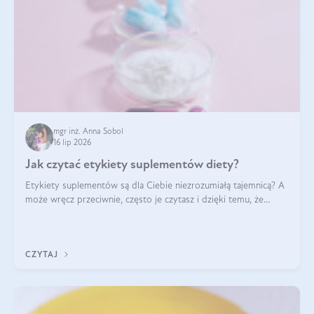
mgr inż. Anna Sobol
16 lip 2026
Jak czytać etykiety suplementów diety?
Etykiety suplementów są dla Ciebie niezrozumiałą tajemnicą? A
może wręcz przeciwnie, często je czytasz i dzięki temu, że
doskonale rozumiesz co jest na nich napisane, dokonujesz
najlepszych dla siebie decyzji zakupowych?
CZYTAJ