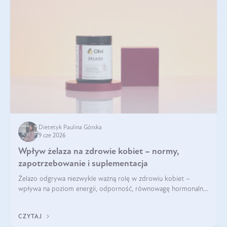
Dietetyk Paulina Górska
9 cze 2026
Wpływ żelaza na zdrowie kobiet – normy,
zapotrzebowanie i suplementacja
Żelazo odgrywa niezwykle ważną rolę w zdrowiu kobiet –
wpływa na poziom energii, odporność, równowagę hormonalną
i prawidłowy przebieg cyklu miesiączkowego oraz ciąży. Jego
niedobór może prowadzić m.in. do zmęczenia, bólów i
CZYTAJ
zawrotów głowy czy problemów z