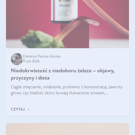
Dietetyk Paulina Górska
11 cze 2026
Niedokrwistość z niedoboru żelaza – objawy,
przyczyny i dieta
Ciągłe zmęczenie, osłabienie, problemy z koncentracją, zawroty
głowy czy bladość skóry bywają tłumaczone stresem,
przepracowaniem lub niedoborem snu. Tymczasem ich
przyczyną może być niedokrwistość z niedoboru żelaza.
CZYTAJ