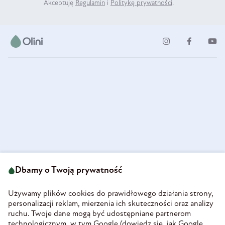
Akceptuję
Regulamin
i
Politykę prywatności
.
ul. Strzegomska 49
693 222 687
58-160 Świebodzice
Dbamy o Twoją prywatność
sklep@olini.pl
Polska
NIP 8860027066
Używamy plików cookies do prawidłowego działania strony,
REGON 890213034
personalizacji reklam, mierzenia ich skuteczności oraz analizy
ruchu. Twoje dane mogą być udostępniane partnerom
INFORMACJE
technologicznym, w tym Google (
dowiedz się, jak Google