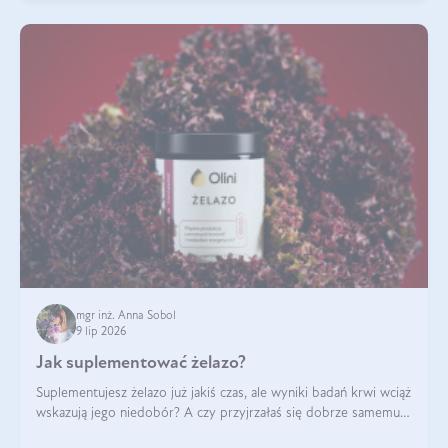
mgr inż. Anna Sobol
9 lip 2026
Jak suplementować żelazo?
Suplementujesz żelazo już jakiś czas, ale wyniki badań krwi wciąż
wskazują jego niedobór? A czy przyjrzałaś się dobrze samemu
sposobowi suplementacji tego mikroelementu? Dowiedz się, jak