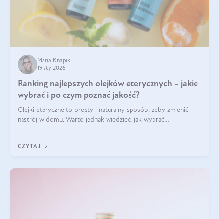
Maria Knapik
19 sty 2026
Ranking najlepszych olejków eterycznych – jakie
wybrać i po czym poznać jakość?
Olejki eteryczne to prosty i naturalny sposób, żeby zmienić
nastrój w domu. Warto jednak wiedzieć, jak wybrać
odpowiednie produkty. Po czym poznać, że są one dobrej
jakości? Jakie olejki eteryczne są najlepsze? Poznaj najważniejsze
CZYTAJ
kryteria wyboru!