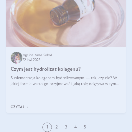
mgr inż. Anna Sobol
22 kwi 2025
Czym jest hydrolizat kolagenu?
Suplementacja kolagenem hydrolizowanym — tak, czy nie? W
jakiej formie warto go przyjmować i jaką rolę odgrywa w tym
wszystkim jego hydroliza czy liofilizacja?
CZYTAJ
1
2
3
4
5