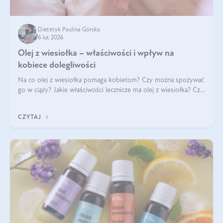
Dietetyk Paulina Górska
6 lut 2026
Olej z wiesiołka – właściwości i wpływ na
kobiece dolegliwości
Na co olej z wiesiołka pomaga kobietom? Czy można spożywać
go w ciąży? Jakie właściwości lecznicze ma olej z wiesiołka? Czy
jego skuteczność potwierdzają badania? Ile trzeba czekać na
efekty? Jaka jes
CZYTAJ