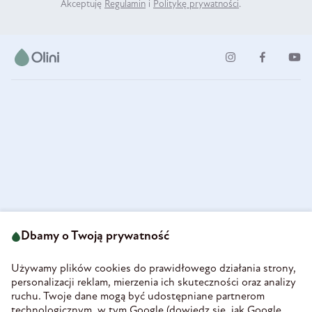
Akceptuję
Regulamin
i
Politykę prywatności
.
ul. Strzegomska 49
693 222 687
58-160 Świebodzice
Dbamy o Twoją prywatność
sklep@olini.pl
Polska
NIP 8860027066
Używamy plików cookies do prawidłowego działania strony,
REGON 890213034
personalizacji reklam, mierzenia ich skuteczności oraz analizy
ruchu. Twoje dane mogą być udostępniane partnerom
INFORMACJE
technologicznym, w tym Google (
dowiedz się, jak Google