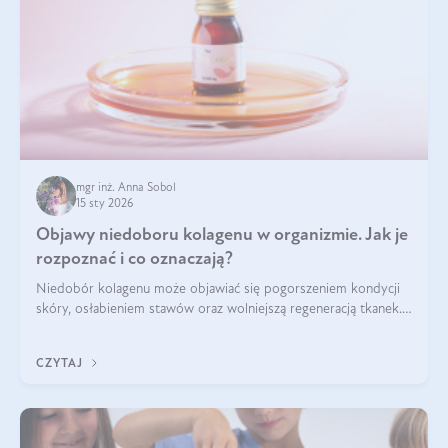
mgr inż. Anna Sobol
15 sty 2026
Objawy niedoboru kolagenu w organizmie. Jak je
rozpoznać i co oznaczają?
Niedobór kolagenu może objawiać się pogorszeniem kondycji
skóry, osłabieniem stawów oraz wolniejszą regeneracją tkanek.
Do najczęstszych sygnałów należą utrata jędrności i
elastyczności skóry, bóle stawów, łamliwość paznokci oraz
CZYTAJ
osłabienie włosów.