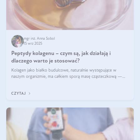
mgr inż. Anna Sobol
15 wrz 2025
Peptydy kolagenu – czym są, jak działają i
dlaczego warto je stosować?
Kolagen jako białko budulcowe, naturalnie występujące w
naszym organizmie, ma całkiem sporą masę cząsteczkową —
nawet do 300 kDa. Jeśli chcielibyśmy suplementować go w tej
formie, byłby trudno strawialny. Aby był lepiej przyswajalny i
CZYTAJ
bardziej biodostępny