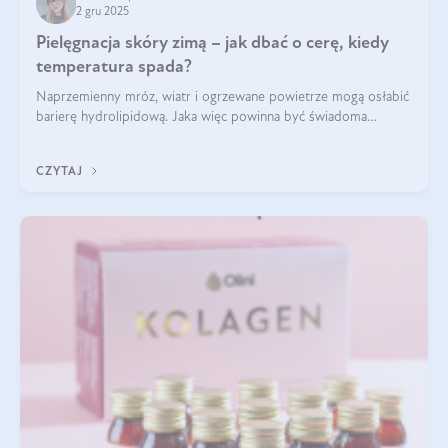
2 gru 2025
Pielęgnacja skóry zimą – jak dbać o cerę, kiedy
temperatura spada?
Naprzemienny mróz, wiatr i ogrzewane powietrze mogą osłabić
barierę hydrolipidową. Jaka więc powinna być świadoma
pielęgnacja w okresie chłodnych miesięcy?
CZYTAJ