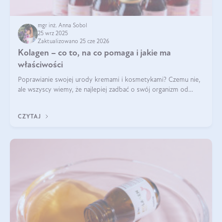
mgr inż. Anna Sobol
25 wrz 2025
Zaktualizowano 25 cze 2026
Kolagen – co to, na co pomaga i jakie ma
właściwości
Poprawianie swojej urody kremami i kosmetykami? Czemu nie,
ale wszyscy wiemy, że najlepiej zadbać o swój organizm od
wewnątrz — to solidna podstawa do tego, by nasz wygląd
zewnętrzny prezentował się zdrowo i atrakcyjnie. Stosowanie
CZYTAJ
wysokiej jakości suplem