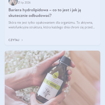
21 lip 2026
Bariera hydrolipidowa – co to jest i jak ją
skutecznie odbudować?
Skóra nie jest tylko opakowaniem dla organizmu. To aktywna,
wielofunkcyjna struktura, która każdego dnia chroni cię przed
utratą wody, wahaniami temperatury i czynnikami
środowiskowymi. Jednym z jej kluczowych elementów jest
CZYTAJ
bariera hydrolipidowa.