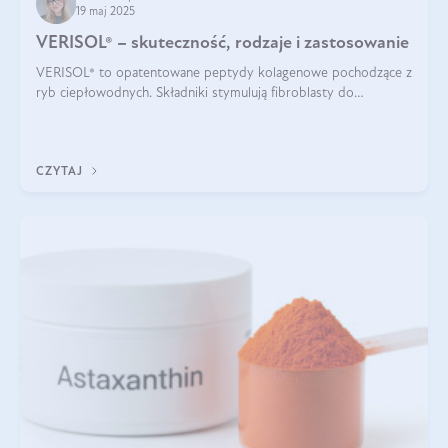
19 maj 2025
VERISOL® – skuteczność, rodzaje i zastosowanie
VERISOL® to opatentowane peptydy kolagenowe pochodzące z
ryb ciepłowodnych. Składniki stymulują fibroblasty do
produkcji kolagenu i elastyny w skórze. Kolagen VERISOL®
zapewnia wysoką biodostępność i umożliwia skuteczne dotarcie
do komórek skóry.
CZYTAJ