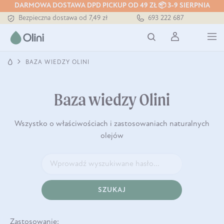
DARMOWA DOSTAWA DPD PICKUP OD 49 ZŁ 📦 3-9 SIERPNIA
Bezpieczna dostawa od 7,49 zł
693 222 687
Darmowa dostawa od 199 zł
Tłoczony zawsze na zimno
BAZA WIEDZY OLINI
Baza wiedzy Olini
Wszystko o właściwościach i zastosowaniach naturalnych
olejów
SZUKAJ
Zastosowanie: