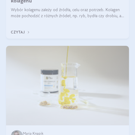
kolagenu
Wybór kolagenu zależy od źródła, celu oraz potrzeb. Kolagen
może pochodzić z różnych źródeł, np. ryb, bydła czy drobiu, a
każdy typ ma swoje unikatowe właściwości. Dla skóry najlepiej
sprawdza się kolagen rybi, a dla wspierania stawów — kolagen
CZYTAJ
bydlęcy.
Maria Knapik