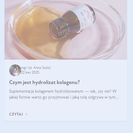
mgr inż. Anna Sobol
22 kwi 2025
Czym jest hydrolizat kolagenu?
Suplementacja kolagenem hydrolizowanym — tak, czy nie? W
jakiej formie warto go przyjmować i jaką rolę odgrywa w tym
wszystkim jego hydroliza czy liofilizacja?
CZYTAJ