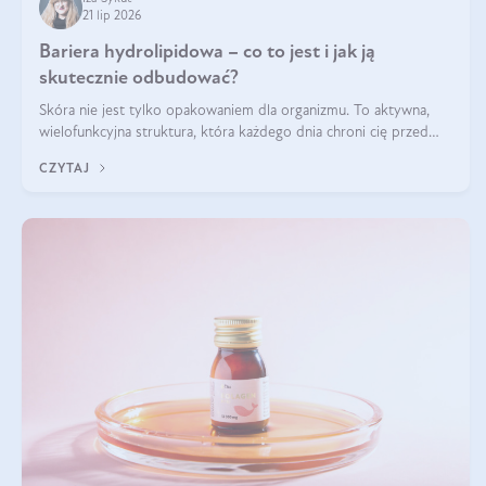
21 lip 2026
Bariera hydrolipidowa – co to jest i jak ją
skutecznie odbudować?
Skóra nie jest tylko opakowaniem dla organizmu. To aktywna,
wielofunkcyjna struktura, która każdego dnia chroni cię przed
utratą wody, wahaniami temperatury i czynnikami
CZYTAJ
środowiskowymi. Jednym z jej kluczowych elementów jest
bariera hydrolipidowa.