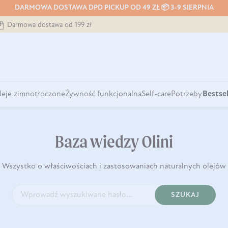
DARMOWA DOSTAWA DPD PICKUP OD 49 ZŁ 📦 3-9 SIERPNIA
Darmowa dostawa od 199 zł
leje zimnotłoczone
Żywność funkcjonalna
Self-care
Potrzeby
Bestsel
Baza wiedzy Olini
Wszystko o właściwościach i zastosowaniach naturalnych olejów
SZUKAJ