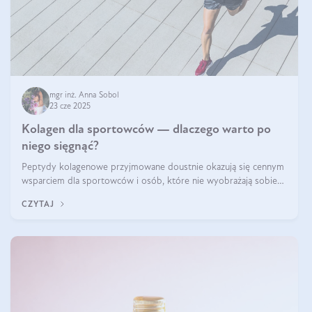
mgr inż. Anna Sobol
23 cze 2025
Kolagen dla sportowców — dlaczego warto po
niego sięgnąć?
Peptydy kolagenowe przyjmowane doustnie okazują się cennym
wsparciem dla sportowców i osób, które nie wyobrażają sobie
życia bez intensywnego ruchu.
CZYTAJ