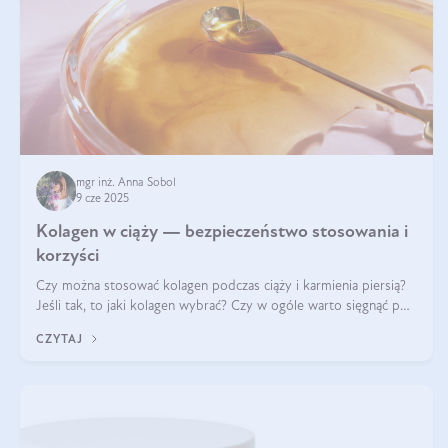
mgr inż. Anna Sobol
9 cze 2025
Kolagen w ciąży — bezpieczeństwo stosowania i
korzyści
Czy można stosować kolagen podczas ciąży i karmienia piersią?
Jeśli tak, to jaki kolagen wybrać? Czy w ogóle warto sięgnąć po
ten rodzaj suplementacji?
CZYTAJ