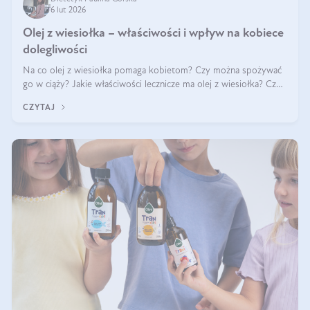
6 lut 2026
Olej z wiesiołka – właściwości i wpływ na kobiece
dolegliwości
Na co olej z wiesiołka pomaga kobietom? Czy można spożywać
go w ciąży? Jakie właściwości lecznicze ma olej z wiesiołka? Czy
jego skuteczność potwierdzają badania? Ile trzeba czekać na
CZYTAJ
efekty? Jaka jes