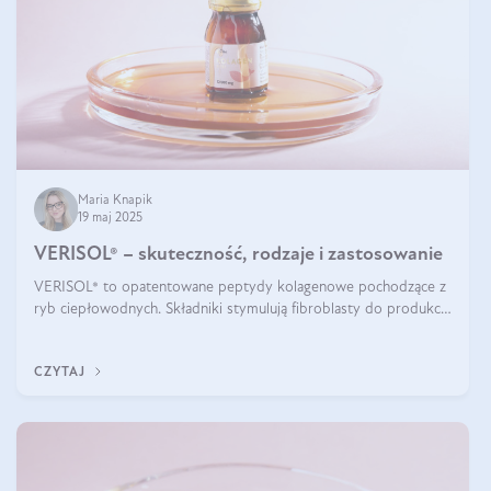
Maria Knapik
19 maj 2025
VERISOL® – skuteczność, rodzaje i zastosowanie
VERISOL® to opatentowane peptydy kolagenowe pochodzące z
ryb ciepłowodnych. Składniki stymulują fibroblasty do produkcji
kolagenu i elastyny w skórze. Kolagen VERISOL® zapewnia
wysoką biodostępność i umożliwia skuteczne dotarcie do
CZYTAJ
komórek skóry.