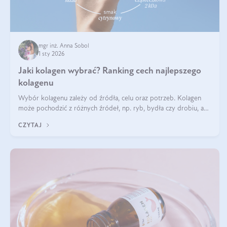
mgr inż. Anna Sobol
1 sty 2026
Jaki kolagen wybrać? Ranking cech najlepszego
kolagenu
Wybór kolagenu zależy od źródła, celu oraz potrzeb. Kolagen
może pochodzić z różnych źródeł, np. ryb, bydła czy drobiu, a
każdy typ ma swoje unikatowe właściwości. Dla skóry najlepiej
CZYTAJ
sprawdza się kolagen rybi, a dla wspierania stawów — kolagen
bydlęcy.