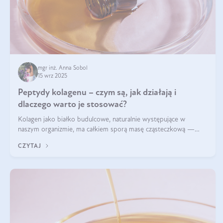
mgr inż. Anna Sobol
15 wrz 2025
Peptydy kolagenu – czym są, jak działają i
dlaczego warto je stosować?
Kolagen jako białko budulcowe, naturalnie występujące w
naszym organizmie, ma całkiem sporą masę cząsteczkową —
nawet do 300 kDa. Jeśli chcielibyśmy suplementować go w tej
CZYTAJ
formie, byłby trudno strawialny. Aby był lepiej przyswajalny i
bardziej biodostępny