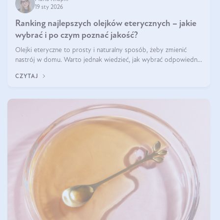
19 sty 2026
Ranking najlepszych olejków eterycznych – jakie
wybrać i po czym poznać jakość?
Olejki eteryczne to prosty i naturalny sposób, żeby zmienić
nastrój w domu. Warto jednak wiedzieć, jak wybrać odpowiednie
produkty. Po czym poznać, że są one dobrej jakości? Jakie olejki
CZYTAJ
eteryczne są najlepsze? Poznaj najważniejsze kryteria wyboru!