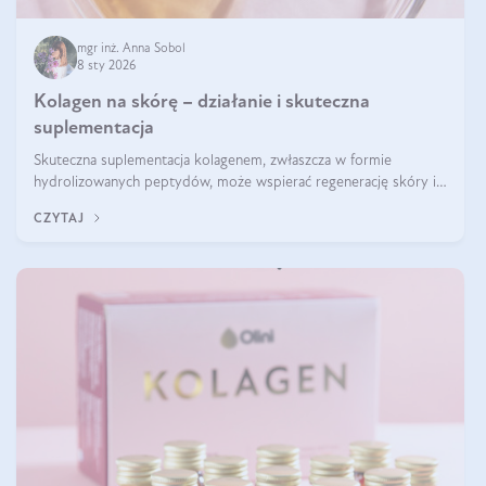
mgr inż. Anna Sobol
8 sty 2026
Kolagen na skórę – działanie i skuteczna
suplementacja
Skuteczna suplementacja kolagenem, zwłaszcza w formie
hydrolizowanych peptydów, może wspierać regenerację skóry i
poprawiać jej wygląd, jeśli jest połączona z odpowiednią dietą i
CZYTAJ
regularnością stosowania.