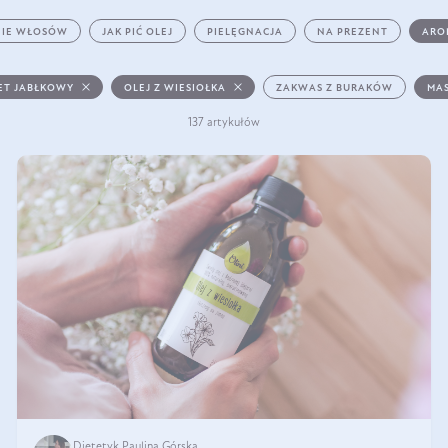
IE WŁOSÓW
JAK PIĆ OLEJ
PIELĘGNACJA
NA PREZENT
ARO
ET JABŁKOWY
OLEJ Z WIESIOŁKA
ZAKWAS Z BURAKÓW
MAS
137 artykułów
Dietetyk Paulina Górska