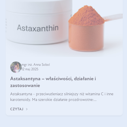
mgr inż. Anna Sobol
12 maj 2025
Astaksantyna – właściwości, działanie i
zastosowanie
Astaksantyna - przeciwutleniacz silniejszy niż witamina C i inne
karotenoidy. Ma szerokie działanie prozdrowotne:
przeciwzapalne, przeciwnowotworowe i immunomodulacyjne.
CZYTAJ