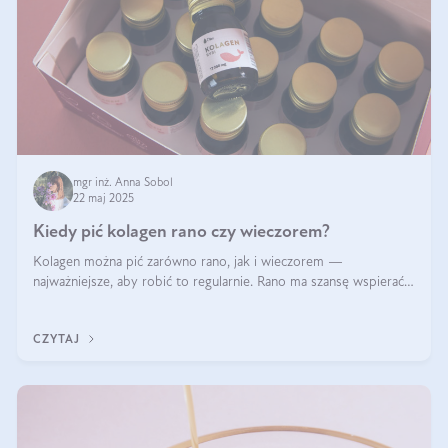
mgr inż. Anna Sobol
22 maj 2025
Kiedy pić kolagen rano czy wieczorem?
Kolagen można pić zarówno rano, jak i wieczorem —
najważniejsze, aby robić to regularnie. Rano ma szansę wspierać
energię i metabolizm, a wieczorem regenerację organizmu
podczas snu.
CZYTAJ