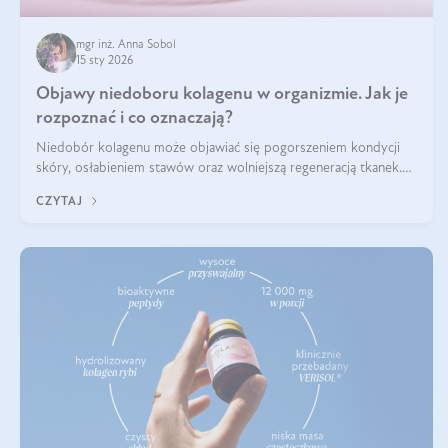
mgr inż. Anna Sobol
15 sty 2026
Objawy niedoboru kolagenu w organizmie. Jak je
rozpoznać i co oznaczają?
Niedobór kolagenu może objawiać się pogorszeniem kondycji
skóry, osłabieniem stawów oraz wolniejszą regeneracją tkanek.
Do najczęstszych sygnałów należą utrata jędrności i elastyczności
CZYTAJ
skóry, bóle stawów, łamliwość paznokci oraz osłabienie włosów.