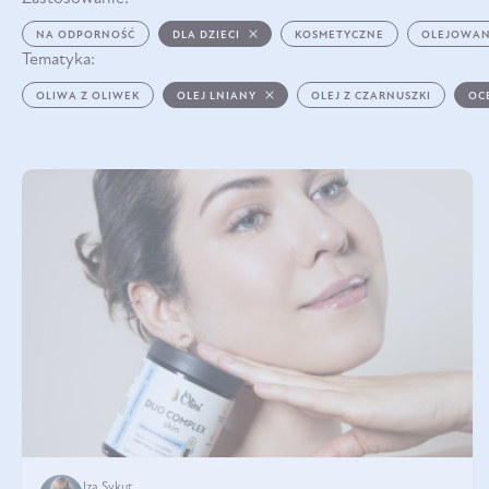
NA ODPORNOŚĆ
DLA DZIECI
KOSMETYCZNE
OLEJOWAN
Tematyka:
OLIWA Z OLIWEK
OLEJ LNIANY
OLEJ Z CZARNUSZKI
OC
Iza Sykut