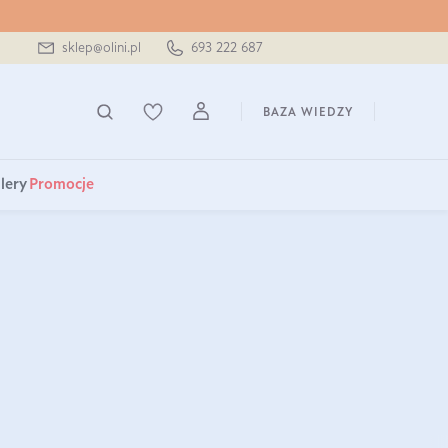
sklep@olini.pl
693 222 687
BAZA WIEDZY
lery
Promocje