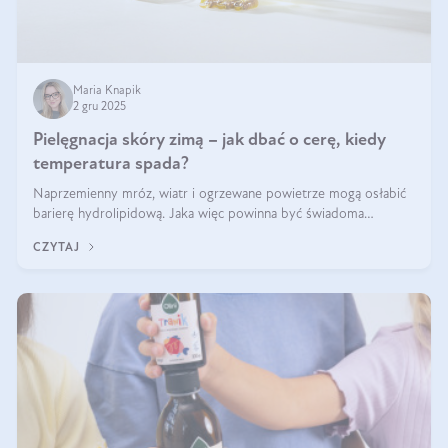
Maria Knapik
2 gru 2025
Pielęgnacja skóry zimą – jak dbać o cerę, kiedy
temperatura spada?
Naprzemienny mróz, wiatr i ogrzewane powietrze mogą osłabić
barierę hydrolipidową. Jaka więc powinna być świadoma
pielęgnacja w okresie chłodnych miesięcy?
CZYTAJ