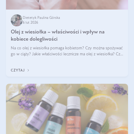
Dietetyk Paulina Górska
6 lut 2026
Olej z wiesiołka – właściwości i wpływ na
kobiece dolegliwości
Na co olej z wiesiołka pomaga kobietom? Czy można spożywać
go w ciąży? Jakie właściwości lecznicze ma olej z wiesiołka? Czy
jego skuteczność potwierdzają badania? Ile trzeba czekać na
efekty? Jaka jes
CZYTAJ