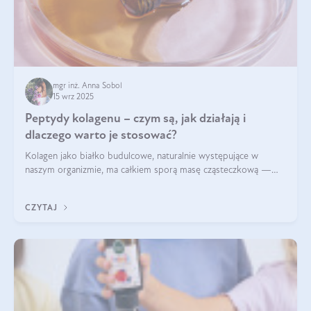
mgr inż. Anna Sobol
15 wrz 2025
Peptydy kolagenu – czym są, jak działają i
dlaczego warto je stosować?
Kolagen jako białko budulcowe, naturalnie występujące w
naszym organizmie, ma całkiem sporą masę cząsteczkową —
nawet do 300 kDa. Jeśli chcielibyśmy suplementować go w tej
formie, byłby trudno strawialny. Aby był lepiej przyswajalny i
CZYTAJ
bardziej biodostępny