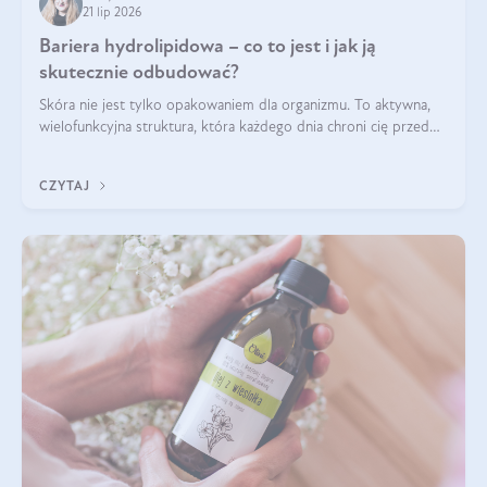
21 lip 2026
Bariera hydrolipidowa – co to jest i jak ją
skutecznie odbudować?
Skóra nie jest tylko opakowaniem dla organizmu. To aktywna,
wielofunkcyjna struktura, która każdego dnia chroni cię przed
utratą wody, wahaniami temperatury i czynnikami
środowiskowymi. Jednym z jej kluczowych elementów jest
CZYTAJ
bariera hydrolipidowa.