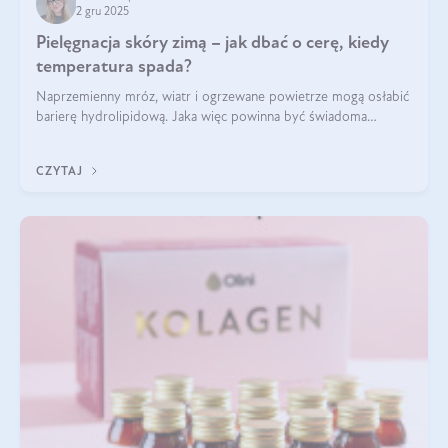
2 gru 2025
Pielęgnacja skóry zimą – jak dbać o cerę, kiedy
temperatura spada?
Naprzemienny mróz, wiatr i ogrzewane powietrze mogą osłabić
barierę hydrolipidową. Jaka więc powinna być świadoma
pielęgnacja w okresie chłodnych miesięcy?
CZYTAJ