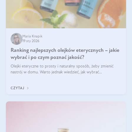
Maria Knapik
19 sty 2026
Ranking najlepszych olejków eterycznych – jakie
wybrać i po czym poznać jakość?
Olejki eteryczne to prosty i naturalny sposób, żeby zmienić
nastrój w domu. Warto jednak wiedzieć, jak wybrać
odpowiednie produkty. Po czym poznać, że są one dobrej
jakości? Jakie olejki eteryczne są najlepsze? Poznaj najważniejsze
CZYTAJ
kryteria wyboru!