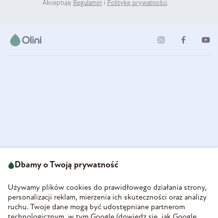
Akceptuję
Regulamin
i
Politykę prywatności
.
ul. Strzegomska 49
693 222 687
58-160 Świebodzice
Dbamy o Twoją prywatność
sklep@olini.pl
Polska
NIP 8860027066
Używamy plików cookies do prawidłowego działania strony,
REGON 890213034
personalizacji reklam, mierzenia ich skuteczności oraz analizy
ruchu. Twoje dane mogą być udostępniane partnerom
INFORMACJE
technologicznym, w tym Google (
dowiedz się, jak Google