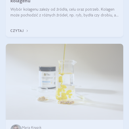
kolagenu
Wybór kolagenu zależy od źródła, celu oraz potrzeb. Kolagen
może pochodzić z różnych źródeł, np. ryb, bydła czy drobiu, a
każdy typ ma swoje unikatowe właściwości. Dla skóry najlepiej
sprawdza się kolagen rybi, a dla wspierania stawów — kolagen
CZYTAJ
bydlęcy.
Maria Knapik