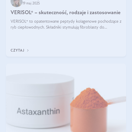
19 maj 2025
VERISOL® – skuteczność, rodzaje i zastosowanie
VERISOL® to opatentowane peptydy kolagenowe pochodzące z
ryb ciepłowodnych. Składniki stymulują fibroblasty do
produkcji kolagenu i elastyny w skórze. Kolagen VERISOL®
zapewnia wysoką biodostępność i umożliwia skuteczne dotarcie
do komórek skóry.
CZYTAJ