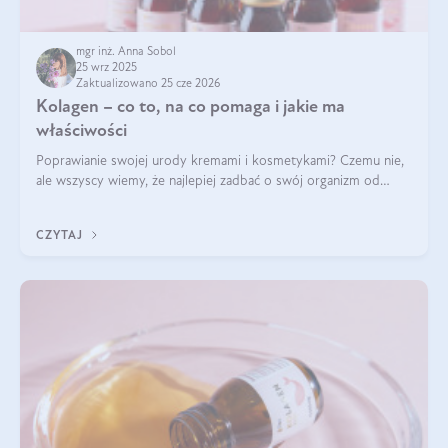
mgr inż. Anna Sobol
25 wrz 2025
Zaktualizowano 25 cze 2026
Kolagen – co to, na co pomaga i jakie ma
właściwości
Poprawianie swojej urody kremami i kosmetykami? Czemu nie,
ale wszyscy wiemy, że najlepiej zadbać o swój organizm od
wewnątrz — to solidna podstawa do tego, by nasz wygląd
zewnętrzny prezentował się zdrowo i atrakcyjnie. Stosowanie
CZYTAJ
wysokiej jakości suplem