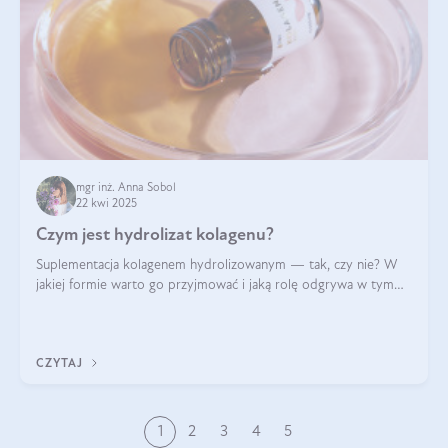
mgr inż. Anna Sobol
22 kwi 2025
Czym jest hydrolizat kolagenu?
Suplementacja kolagenem hydrolizowanym — tak, czy nie? W
jakiej formie warto go przyjmować i jaką rolę odgrywa w tym
wszystkim jego hydroliza czy liofilizacja?
CZYTAJ
1
2
3
4
5