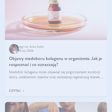
mgr inż. Anna Sobol
15 sty 2026
Objawy niedoboru kolagenu w organizmie. Jak je
rozpoznać i co oznaczają?
Niedobór kolagenu może objawiać się pogorszeniem kondycji
skóry, osłabieniem stawów oraz wolniejszą regeneracją tkanek.
Do najczęstszych sygnałów należą utrata jędrności i
elastyczności skóry, bóle stawów, łamliwość paznokci oraz
CZYTAJ
osłabienie włosów.