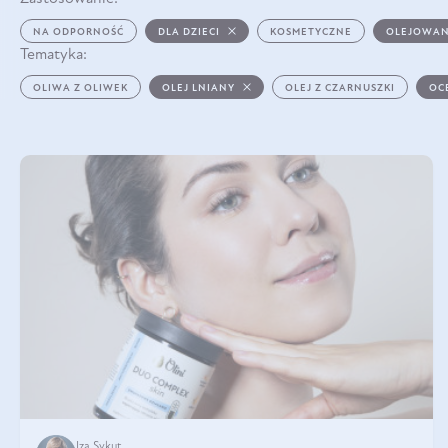
NA ODPORNOŚĆ
DLA DZIECI
KOSMETYCZNE
OLEJOWAN
Tematyka:
OLIWA Z OLIWEK
OLEJ LNIANY
OLEJ Z CZARNUSZKI
OC
Iza Sykut