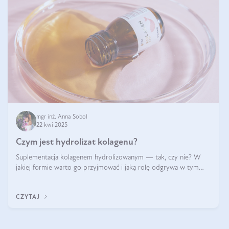
mgr inż. Anna Sobol
22 kwi 2025
Czym jest hydrolizat kolagenu?
Suplementacja kolagenem hydrolizowanym — tak, czy nie? W
jakiej formie warto go przyjmować i jaką rolę odgrywa w tym
wszystkim jego hydroliza czy liofilizacja?
CZYTAJ