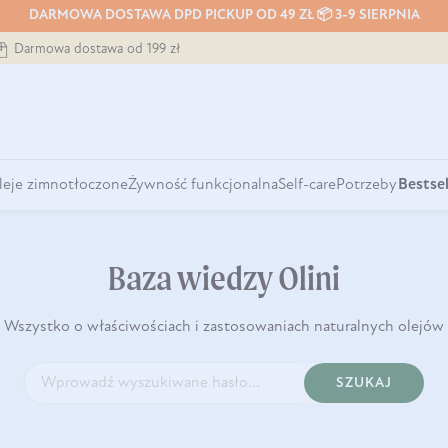
DARMOWA DOSTAWA DPD PICKUP OD 49 ZŁ 📦 3-9 SIERPNIA
Darmowa dostawa od 199 zł
leje zimnotłoczone
Żywność funkcjonalna
Self-care
Potrzeby
Bestsel
Baza wiedzy Olini
Wszystko o właściwościach i zastosowaniach naturalnych olejów
SZUKAJ