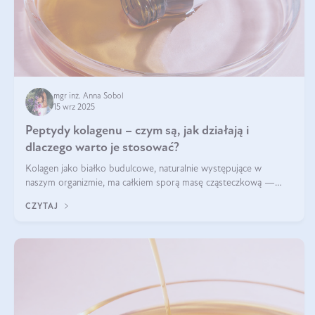
mgr inż. Anna Sobol
15 wrz 2025
Peptydy kolagenu – czym są, jak działają i
dlaczego warto je stosować?
Kolagen jako białko budulcowe, naturalnie występujące w
naszym organizmie, ma całkiem sporą masę cząsteczkową —
nawet do 300 kDa. Jeśli chcielibyśmy suplementować go w tej
CZYTAJ
formie, byłby trudno strawialny. Aby był lepiej przyswajalny i
bardziej biodostępny