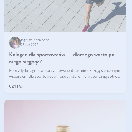
mgr inż. Anna Sobol
23 cze 2025
Kolagen dla sportowców — dlaczego warto po
niego sięgnąć?
Peptydy kolagenowe przyjmowane doustnie okazują się cennym
wsparciem dla sportowców i osób, które nie wyobrażają sobie
życia bez intensywnego ruchu.
CZYTAJ