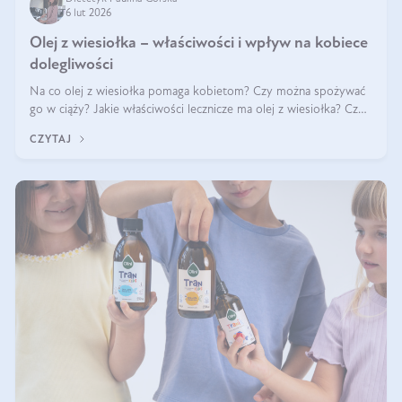
6 lut 2026
Olej z wiesiołka – właściwości i wpływ na kobiece
dolegliwości
Na co olej z wiesiołka pomaga kobietom? Czy można spożywać
go w ciąży? Jakie właściwości lecznicze ma olej z wiesiołka? Czy
jego skuteczność potwierdzają badania? Ile trzeba czekać na
CZYTAJ
efekty? Jaka jes