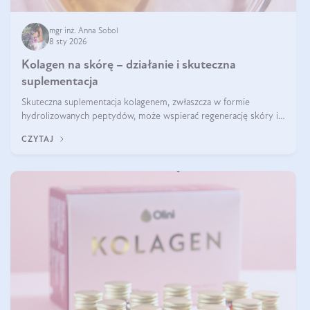
mgr inż. Anna Sobol
8 sty 2026
Kolagen na skórę – działanie i skuteczna
suplementacja
Skuteczna suplementacja kolagenem, zwłaszcza w formie
hydrolizowanych peptydów, może wspierać regenerację skóry i
poprawiać jej wygląd, jeśli jest połączona z odpowiednią dietą i
CZYTAJ
regularnością stosowania.