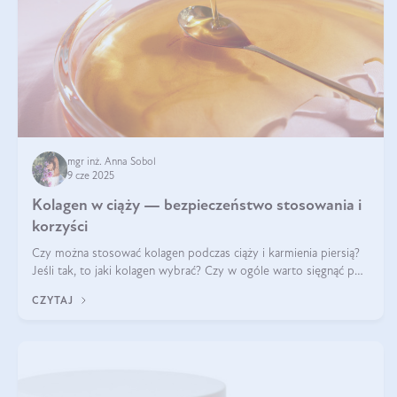
mgr inż. Anna Sobol
9 cze 2025
Kolagen w ciąży — bezpieczeństwo stosowania i
korzyści
Czy można stosować kolagen podczas ciąży i karmienia piersią?
Jeśli tak, to jaki kolagen wybrać? Czy w ogóle warto sięgnąć po
ten rodzaj suplementacji?
CZYTAJ