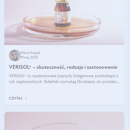
Maria Knapik
19 maj 2025
VERISOL® – skuteczność, rodzaje i zastosowanie
VERISOL® to opatentowane peptydy kolagenowe pochodzące z
ryb ciepłowodnych. Składniki stymulują fibroblasty do produkcji
kolagenu i elastyny w skórze. Kolagen VERISOL® zapewnia
wysoką biodostępność i umożliwia skuteczne dotarcie do
CZYTAJ
komórek skóry.