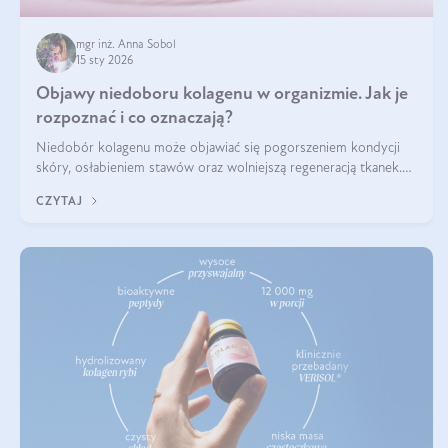
mgr inż. Anna Sobol
15 sty 2026
Objawy niedoboru kolagenu w organizmie. Jak je
rozpoznać i co oznaczają?
Niedobór kolagenu może objawiać się pogorszeniem kondycji
skóry, osłabieniem stawów oraz wolniejszą regeneracją tkanek.
Do najczęstszych sygnałów należą utrata jędrności i elastyczności
CZYTAJ
skóry, bóle stawów, łamliwość paznokci oraz osłabienie włosów.