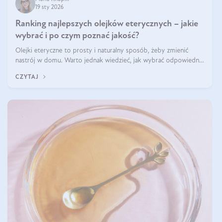
19 sty 2026
Ranking najlepszych olejków eterycznych – jakie
wybrać i po czym poznać jakość?
Olejki eteryczne to prosty i naturalny sposób, żeby zmienić
nastrój w domu. Warto jednak wiedzieć, jak wybrać odpowiednie
produkty. Po czym poznać, że są one dobrej jakości? Jakie olejki
CZYTAJ
eteryczne są najlepsze? Poznaj najważniejsze kryteria wyboru!