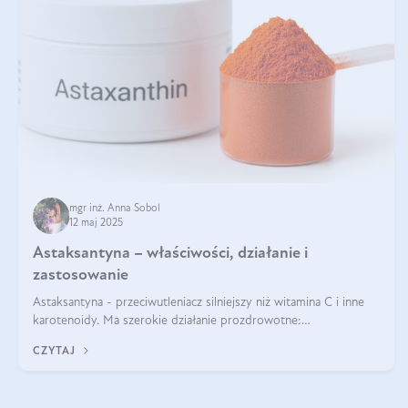
mgr inż. Anna Sobol
12 maj 2025
Astaksantyna – właściwości, działanie i
zastosowanie
Astaksantyna - przeciwutleniacz silniejszy niż witamina C i inne
karotenoidy. Ma szerokie działanie prozdrowotne:
przeciwzapalne, przeciwnowotworowe i immunomodulacyjne.
CZYTAJ