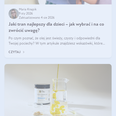
Maria Knapik
9 sty 2026
Zaktualizowano 4 sie 2026
Jaki tran najlepszy dla dzieci – jak wybrać i na co
zwrócić uwagę?
Po czym poznać, że olej jest świeży, czysty i odpowiedni dla
Twojej pociechy? W tym artykule znajdziesz wskazówki, które
pomogą wybrać najlepszy tran dla dzieci.
CZYTAJ