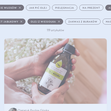
IE WŁOSÓW
JAK PIĆ OLEJ
PIELĘGNACJA
NA PREZENT
A
ET JABŁKOWY
OLEJ Z WIESIOŁKA
ZAKWAS Z BURAKÓW
MAS
119 artykułów
Dietetyk Paulina Górska