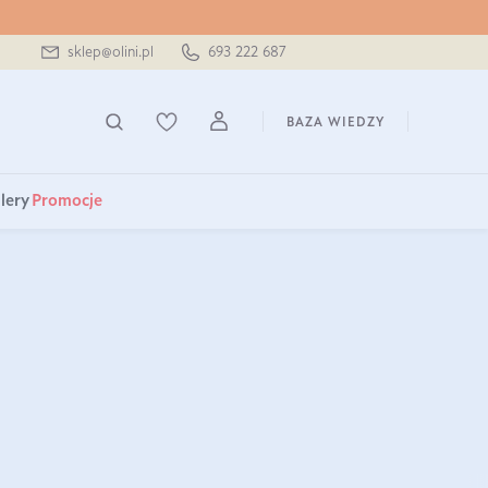
sklep@olini.pl
693 222 687
BAZA WIEDZY
lery
Promocje