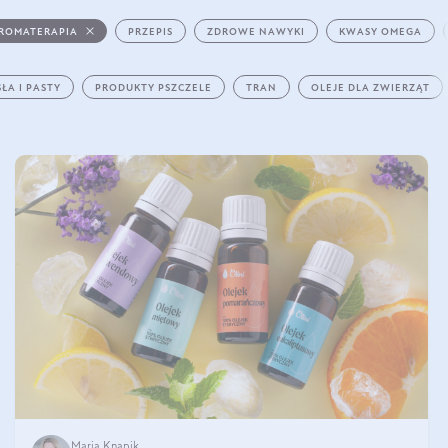
ROMATERAPIA
PRZEPIS
ZDROWE NAWYKI
KWASY OMEGA
ŁA I PASTY
PRODUKTY PSZCZELE
TRAN
OLEJE DLA ZWIERZĄT
Maria Knapik