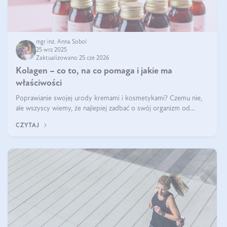
mgr inż. Anna Sobol
25 wrz 2025
Zaktualizowano 25 cze 2026
Kolagen – co to, na co pomaga i jakie ma
właściwości
Poprawianie swojej urody kremami i kosmetykami? Czemu nie,
ale wszyscy wiemy, że najlepiej zadbać o swój organizm od
wewnątrz — to solidna podstawa do tego, by nasz wygląd
CZYTAJ
zewnętrzny prezentował się zdrowo i atrakcyjnie. Stosowanie
wysokiej jakości suplem