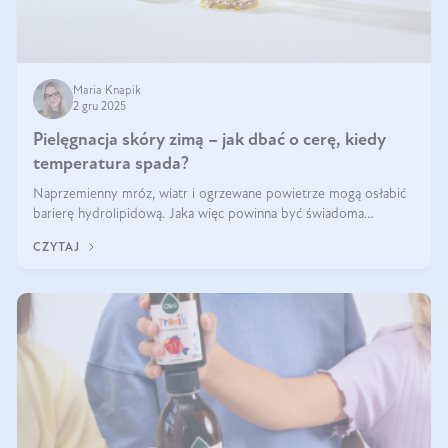
Maria Knapik
2 gru 2025
Pielęgnacja skóry zimą – jak dbać o cerę, kiedy
temperatura spada?
Naprzemienny mróz, wiatr i ogrzewane powietrze mogą osłabić
barierę hydrolipidową. Jaka więc powinna być świadoma
pielęgnacja w okresie chłodnych miesięcy?
CZYTAJ