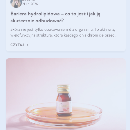
21 lip 2026
Bariera hydrolipidowa – co to jest i jak ją
skutecznie odbudować?
Skóra nie jest tylko opakowaniem dla organizmu. To aktywna,
wielofunkcyjna struktura, która każdego dnia chroni cię przed
utratą wody, wahaniami temperatury i czynnikami
CZYTAJ
środowiskowymi. Jednym z jej kluczowych elementów jest
bariera hydrolipidowa.