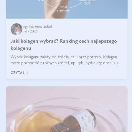
mgr inż. Anna Sobol
1 sty 2026
Jaki kolagen wybrać? Ranking cech najlepszego
kolagenu
Wybór kolagenu zależy od źródła, celu oraz potrzeb. Kolagen
może pochodzić z różnych źródeł, np. ryb, bydła czy drobiu, a
każdy typ ma swoje unikatowe właściwości. Dla skóry najlepiej
CZYTAJ
sprawdza się kolagen rybi, a dla wspierania stawów — kolagen
bydlęcy.