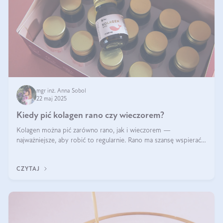
mgr inż. Anna Sobol
22 maj 2025
Kiedy pić kolagen rano czy wieczorem?
Kolagen można pić zarówno rano, jak i wieczorem —
najważniejsze, aby robić to regularnie. Rano ma szansę wspierać
energię i metabolizm, a wieczorem regenerację organizmu
podczas snu.
CZYTAJ