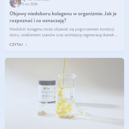
15 sty 2026
Objawy niedoboru kolagenu w organizmie. Jak je
rozpoznać i co oznaczają?
Niedobór kolagenu może objawiać się pogorszeniem kondycji
skóry, osłabieniem stawów oraz wolniejszą regeneracją tkanek.
Do najczęstszych sygnałów należą utrata jędrności i elastyczności
CZYTAJ
skóry, bóle stawów, łamliwość paznokci oraz osłabienie włosów.