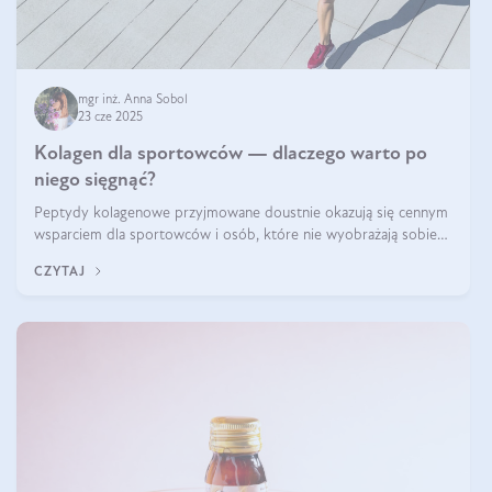
mgr inż. Anna Sobol
23 cze 2025
Kolagen dla sportowców — dlaczego warto po
niego sięgnąć?
Peptydy kolagenowe przyjmowane doustnie okazują się cennym
wsparciem dla sportowców i osób, które nie wyobrażają sobie
życia bez intensywnego ruchu.
CZYTAJ