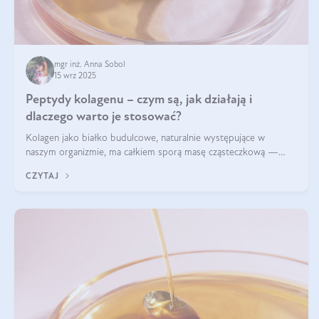
mgr inż. Anna Sobol
15 wrz 2025
Peptydy kolagenu – czym są, jak działają i
dlaczego warto je stosować?
Kolagen jako białko budulcowe, naturalnie występujące w
naszym organizmie, ma całkiem sporą masę cząsteczkową —
nawet do 300 kDa. Jeśli chcielibyśmy suplementować go w tej
CZYTAJ
formie, byłby trudno strawialny. Aby był lepiej przyswajalny i
bardziej biodostępny