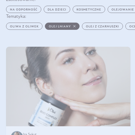
NA ODPORNOŚĆ
DLA DZIECI
KOSMETYCZNE
OLEJOWANIE
Tematyka:
OLIWA Z OLIWEK
OLEJ LNIANY
OLEJ Z CZARNUSZKI
OC
Iza Sykut