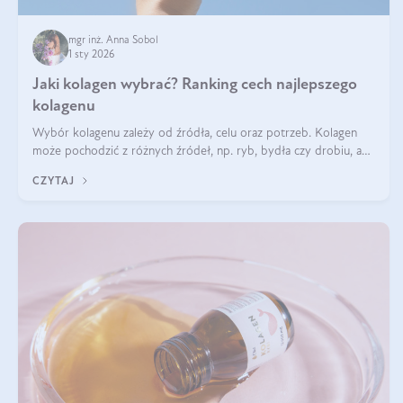
mgr inż. Anna Sobol
1 sty 2026
Jaki kolagen wybrać? Ranking cech najlepszego
kolagenu
Wybór kolagenu zależy od źródła, celu oraz potrzeb. Kolagen
może pochodzić z różnych źródeł, np. ryb, bydła czy drobiu, a
każdy typ ma swoje unikatowe właściwości. Dla skóry najlepiej
CZYTAJ
sprawdza się kolagen rybi, a dla wspierania stawów — kolagen
bydlęcy.