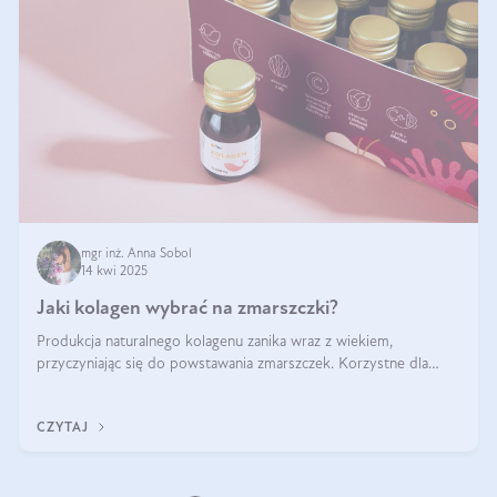
mgr inż. Anna Sobol
14 kwi 2025
Jaki kolagen wybrać na zmarszczki?
Produkcja naturalnego kolagenu zanika wraz z wiekiem,
przyczyniając się do powstawania zmarszczek. Korzystne dla
skóry efekty stosowania kolagenu w formie preparatów
doustnych potwierdzone zostały przez badania naukowe.
CZYTAJ