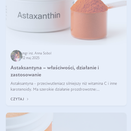
mgr inż. Anna Sobol
12 maj 2025
Astaksantyna – właściwości, działanie i
zastosowanie
Astaksantyna - przeciwutleniacz silniejszy niż witamina C i inne
karotenoidy. Ma szerokie działanie prozdrowotne:
przeciwzapalne, przeciwnowotworowe i immunomodulacyjne.
CZYTAJ