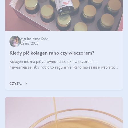
mgr inż. Anna Sobol
22 maj 2025
Kiedy pić kolagen rano czy wieczorem?
Kolagen można pić zarówno rano, jak i wieczorem —
najważniejsze, aby robić to regularnie. Rano ma szansę wspierać
energię i metabolizm, a wieczorem regenerację organizmu
podczas snu.
CZYTAJ