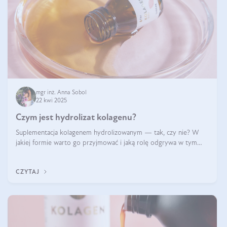
mgr inż. Anna Sobol
22 kwi 2025
Czym jest hydrolizat kolagenu?
Suplementacja kolagenem hydrolizowanym — tak, czy nie? W
jakiej formie warto go przyjmować i jaką rolę odgrywa w tym
wszystkim jego hydroliza czy liofilizacja?
CZYTAJ