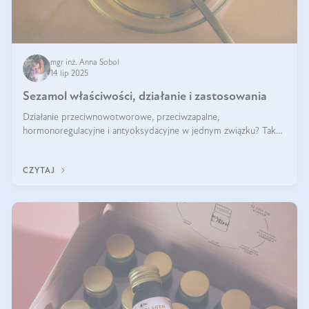
mgr inż. Anna Sobol
14 lip 2025
Sezamol właściwości, działanie i zastosowania
Działanie przeciwnowotworowe, przeciwzapalne,
hormonoregulacyjne i antyoksydacyjne w jednym związku? Tak
— to właśnie natura sezamolu, który obecny jest w oleju
sezamowym. Dowiedz się, dlaczego warto wprowadzić go do
CZYTAJ
swojej diety — być może to pierwsza ok