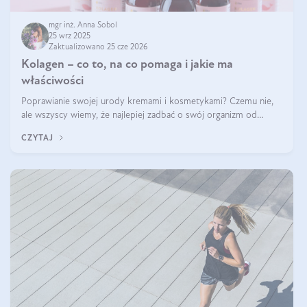
mgr inż. Anna Sobol
25 wrz 2025
Zaktualizowano 25 cze 2026
Kolagen – co to, na co pomaga i jakie ma
właściwości
Poprawianie swojej urody kremami i kosmetykami? Czemu nie,
ale wszyscy wiemy, że najlepiej zadbać o swój organizm od
wewnątrz — to solidna podstawa do tego, by nasz wygląd
CZYTAJ
zewnętrzny prezentował się zdrowo i atrakcyjnie. Stosowanie
wysokiej jakości suplem