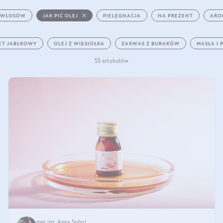
 WŁOSÓW
JAK PIĆ OLEJ
PIELĘGNACJA
NA PREZENT
ARO
ET JABŁKOWY
OLEJ Z WIESIOŁKA
ZAKWAS Z BURAKÓW
MASŁA I 
55 artykułów
mgr inż. Anna Sobol