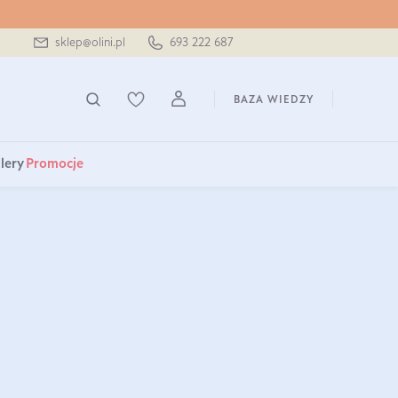
sklep@olini.pl
693 222 687
BAZA WIEDZY
lery
Promocje