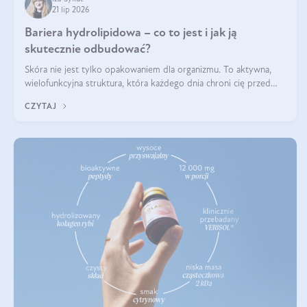
21 lip 2026
Bariera hydrolipidowa – co to jest i jak ją
skutecznie odbudować?
Skóra nie jest tylko opakowaniem dla organizmu. To aktywna,
wielofunkcyjna struktura, która każdego dnia chroni cię przed
utratą wody, wahaniami temperatury i czynnikami
CZYTAJ
środowiskowymi. Jednym z jej kluczowych elementów jest
bariera hydrolipidowa.