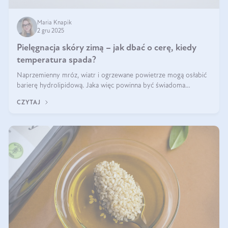
Maria Knapik
2 gru 2025
Pielęgnacja skóry zimą – jak dbać o cerę, kiedy
temperatura spada?
Naprzemienny mróz, wiatr i ogrzewane powietrze mogą osłabić
barierę hydrolipidową. Jaka więc powinna być świadoma
pielęgnacja w okresie chłodnych miesięcy?
CZYTAJ