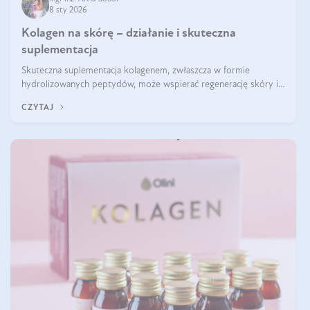
8 sty 2026
Kolagen na skórę – działanie i skuteczna
suplementacja
Skuteczna suplementacja kolagenem, zwłaszcza w formie
hydrolizowanych peptydów, może wspierać regenerację skóry i
poprawiać jej wygląd, jeśli jest połączona z odpowiednią dietą i
CZYTAJ
regularnością stosowania.