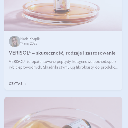
Maria Knapik
19 maj 2025
VERISOL® – skuteczność, rodzaje i zastosowanie
VERISOL® to opatentowane peptydy kolagenowe pochodzące z
ryb ciepłowodnych. Składniki stymulują fibroblasty do produkcji
kolagenu i elastyny w skórze. Kolagen VERISOL® zapewnia
wysoką biodostępność i umożliwia skuteczne dotarcie do
CZYTAJ
komórek skóry.