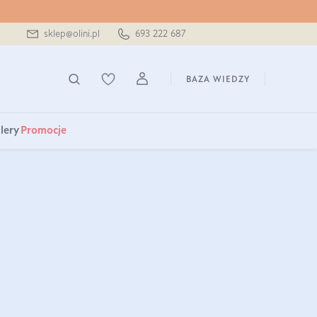
sklep@olini.pl
693 222 687
BAZA WIEDZY
lery
Promocje