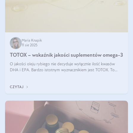
Maria Knapik
11 sie 2025
TOTOX – wskaźnik jakości suplementów omega-3
O jakości oleju rybiego nie decyduje wyłącznie ilość kwasów
DHA i EPA. Bardzo istotnym wyznacznikiem jest TOTOX. To
wskaźnik, który pokazuje skuteczność, świeżość oraz
bezpieczeństwo suplementu?
CZYTAJ