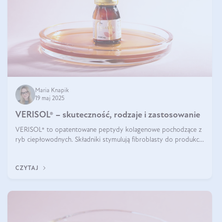
Maria Knapik
19 maj 2025
VERISOL® – skuteczność, rodzaje i zastosowanie
VERISOL® to opatentowane peptydy kolagenowe pochodzące z
ryb ciepłowodnych. Składniki stymulują fibroblasty do produkcji
kolagenu i elastyny w skórze. Kolagen VERISOL® zapewnia
wysoką biodostępność i umożliwia skuteczne dotarcie do
CZYTAJ
komórek skóry.