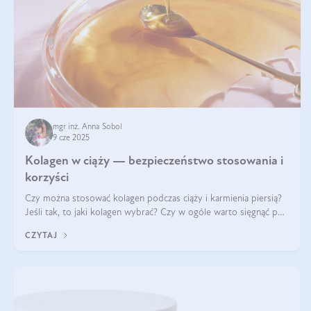
mgr inż. Anna Sobol
9 cze 2025
Kolagen w ciąży — bezpieczeństwo stosowania i
korzyści
Czy można stosować kolagen podczas ciąży i karmienia piersią?
Jeśli tak, to jaki kolagen wybrać? Czy w ogóle warto sięgnąć po
ten rodzaj suplementacji?
CZYTAJ