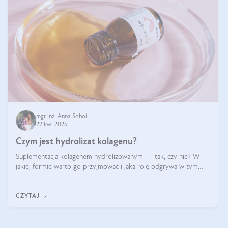
mgr inż. Anna Sobol
22 kwi 2025
Czym jest hydrolizat kolagenu?
Suplementacja kolagenem hydrolizowanym — tak, czy nie? W
jakiej formie warto go przyjmować i jaką rolę odgrywa w tym
wszystkim jego hydroliza czy liofilizacja?
CZYTAJ