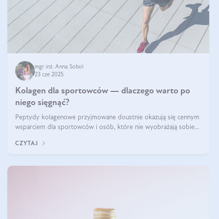
mgr inż. Anna Sobol
23 cze 2025
Kolagen dla sportowców — dlaczego warto po
niego sięgnąć?
Peptydy kolagenowe przyjmowane doustnie okazują się cennym
wsparciem dla sportowców i osób, które nie wyobrażają sobie
życia bez intensywnego ruchu.
CZYTAJ