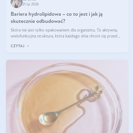
21 lip 2026
Bariera hydrolipidowa – co to jest i jak ją
skutecznie odbudować?
Skóra nie jest tylko opakowaniem dla organizmu. To aktywna,
wielofunkcyjna struktura, która każdego dnia chroni cię przed
utratą wody, wahaniami temperatury i czynnikami
CZYTAJ
środowiskowymi. Jednym z jej kluczowych elementów jest
bariera hydrolipidowa.