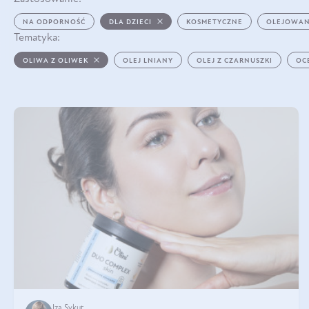
NA ODPORNOŚĆ
DLA DZIECI
KOSMETYCZNE
OLEJOWAN
Tematyka:
OLIWA Z OLIWEK
OLEJ LNIANY
OLEJ Z CZARNUSZKI
OC
Iza Sykut