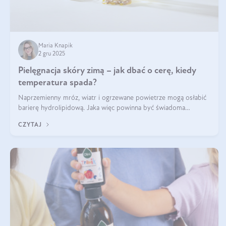
Maria Knapik
2 gru 2025
Pielęgnacja skóry zimą – jak dbać o cerę, kiedy
temperatura spada?
Naprzemienny mróz, wiatr i ogrzewane powietrze mogą osłabić
barierę hydrolipidową. Jaka więc powinna być świadoma
pielęgnacja w okresie chłodnych miesięcy?
CZYTAJ