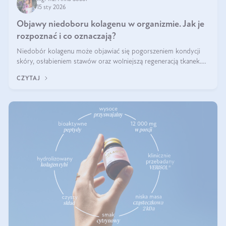
15 sty 2026
Objawy niedoboru kolagenu w organizmie. Jak je
rozpoznać i co oznaczają?
Niedobór kolagenu może objawiać się pogorszeniem kondycji
skóry, osłabieniem stawów oraz wolniejszą regeneracją tkanek.
Do najczęstszych sygnałów należą utrata jędrności i elastyczności
CZYTAJ
skóry, bóle stawów, łamliwość paznokci oraz osłabienie włosów.