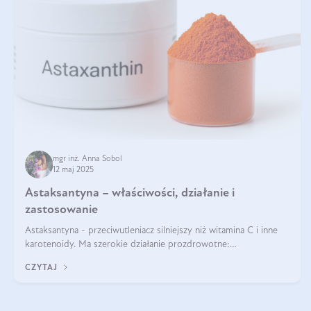
mgr inż. Anna Sobol
12 maj 2025
Astaksantyna – właściwości, działanie i
zastosowanie
Astaksantyna - przeciwutleniacz silniejszy niż witamina C i inne
karotenoidy. Ma szerokie działanie prozdrowotne:
przeciwzapalne, przeciwnowotworowe i immunomodulacyjne.
CZYTAJ