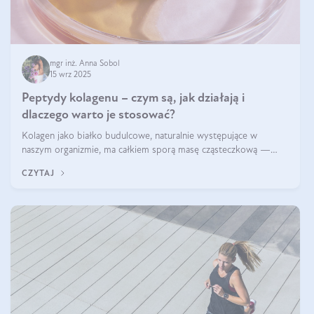
mgr inż. Anna Sobol
15 wrz 2025
Peptydy kolagenu – czym są, jak działają i
dlaczego warto je stosować?
Kolagen jako białko budulcowe, naturalnie występujące w
naszym organizmie, ma całkiem sporą masę cząsteczkową —
nawet do 300 kDa. Jeśli chcielibyśmy suplementować go w tej
CZYTAJ
formie, byłby trudno strawialny. Aby był lepiej przyswajalny i
bardziej biodostępny