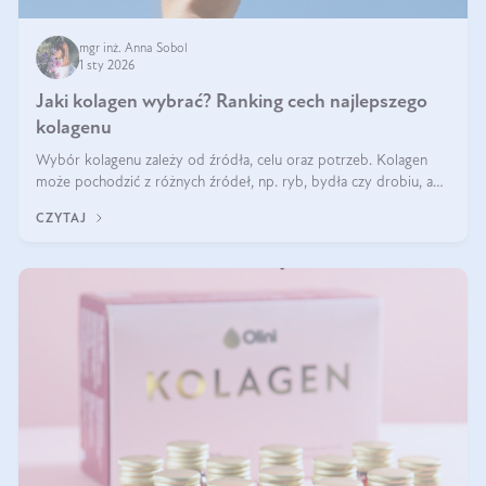
mgr inż. Anna Sobol
1 sty 2026
Jaki kolagen wybrać? Ranking cech najlepszego
kolagenu
Wybór kolagenu zależy od źródła, celu oraz potrzeb. Kolagen
może pochodzić z różnych źródeł, np. ryb, bydła czy drobiu, a
każdy typ ma swoje unikatowe właściwości. Dla skóry najlepiej
CZYTAJ
sprawdza się kolagen rybi, a dla wspierania stawów — kolagen
bydlęcy.