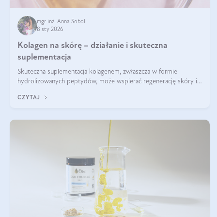
mgr inż. Anna Sobol
8 sty 2026
Kolagen na skórę – działanie i skuteczna
suplementacja
Skuteczna suplementacja kolagenem, zwłaszcza w formie
hydrolizowanych peptydów, może wspierać regenerację skóry i
poprawiać jej wygląd, jeśli jest połączona z odpowiednią dietą i
CZYTAJ
regularnością stosowania.