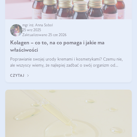
mgr inż. Anna Sobol
25 wrz 2025
Zaktualizowano 25 cze 2026
Kolagen – co to, na co pomaga i jakie ma
właściwości
Poprawianie swojej urody kremami i kosmetykami? Czemu nie,
ale wszyscy wiemy, że najlepiej zadbać o swój organizm od
wewnątrz — to solidna podstawa do tego, by nasz wygląd
CZYTAJ
zewnętrzny prezentował się zdrowo i atrakcyjnie. Stosowanie
wysokiej jakości suplem