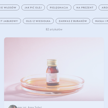
IE WŁOSÓW
JAK PIĆ OLEJ
PIELĘGNACJA
NA PREZENT
ARO
ET JABŁKOWY
OLEJ Z WIESIOŁKA
ZAKWAS Z BURAKÓW
MASŁA I 
82 artykułów
mgr inż. Anna Sobol