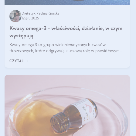
Dietetyk Paulina Górska
12 gru 2025
Kwasy omega-3 - właściwości, działanie, w czym
występują
Kwasy omega 3 to grupа wielonienasyconych kwasów
tłuszczowych, które odgrywają kluczową rolę w prawidłowym
funkcjonowaniu organizmu – wspierają pracę serca, mózgu i
CZYTAJ
układu odpornościowego.