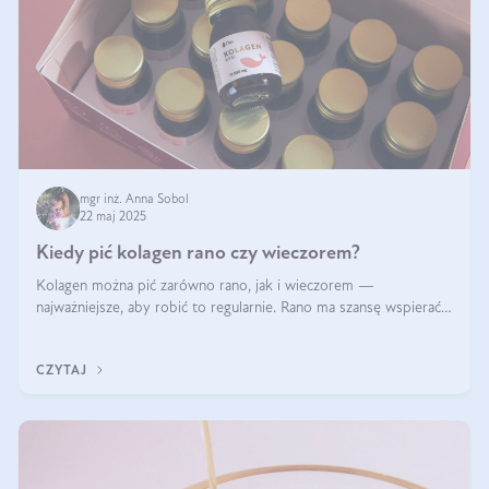
mgr inż. Anna Sobol
22 maj 2025
Kiedy pić kolagen rano czy wieczorem?
Kolagen można pić zarówno rano, jak i wieczorem —
najważniejsze, aby robić to regularnie. Rano ma szansę wspierać
energię i metabolizm, a wieczorem regenerację organizmu
podczas snu.
CZYTAJ