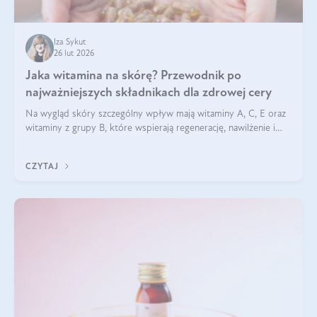
Iza Sykut
26 lut 2026
Jaka witamina na skórę? Przewodnik po
najważniejszych składnikach dla zdrowej cery
Na wygląd skóry szczególny wpływ mają witaminy A, C, E oraz
witaminy z grupy B, które wspierają regenerację, nawilżenie i
ochronę przed stresem oksydacyjnym. Odpowiednia podaż
tych witamin wspiera elastyczność skóry i jej naturalny blask.
CZYTAJ