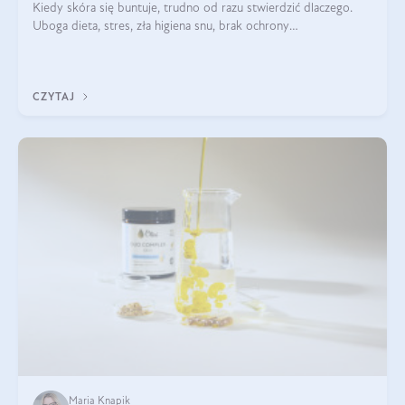
Kiedy skóra się buntuje, trudno od razu stwierdzić dlaczego.
Uboga dieta, stres, zła higiena snu, brak ochrony
przeciwsłonecznej – powodów nasilenia stanów zapalnych może
być wiele. Jak poradzić sobie z ich przyczynami i skutkami?
CZYTAJ
Maria Knapik