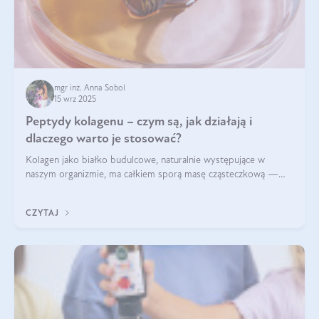
mgr inż. Anna Sobol
15 wrz 2025
Peptydy kolagenu – czym są, jak działają i
dlaczego warto je stosować?
Kolagen jako białko budulcowe, naturalnie występujące w
naszym organizmie, ma całkiem sporą masę cząsteczkową —
nawet do 300 kDa. Jeśli chcielibyśmy suplementować go w tej
formie, byłby trudno strawialny. Aby był lepiej przyswajalny i
CZYTAJ
bardziej biodostępny