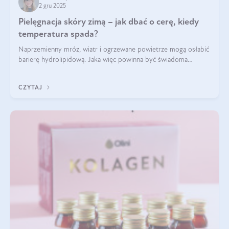
2 gru 2025
Pielęgnacja skóry zimą – jak dbać o cerę, kiedy
temperatura spada?
Naprzemienny mróz, wiatr i ogrzewane powietrze mogą osłabić
barierę hydrolipidową. Jaka więc powinna być świadoma
pielęgnacja w okresie chłodnych miesięcy?
CZYTAJ