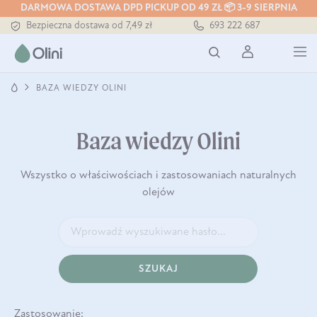
Tłoczony zawsze na zimno
DARMOWA DOSTAWA DPD PICKUP OD 49 ZŁ 📦 3-9 SIERPNIA
Bezpieczna dostawa od 7,49 zł
693 222 687
Darmowa dostawa od 199 zł
Tłoczony zawsze na zimno
BAZA WIEDZY OLINI
Baza wiedzy Olini
Wszystko o właściwościach i zastosowaniach naturalnych
olejów
SZUKAJ
Zastosowanie: