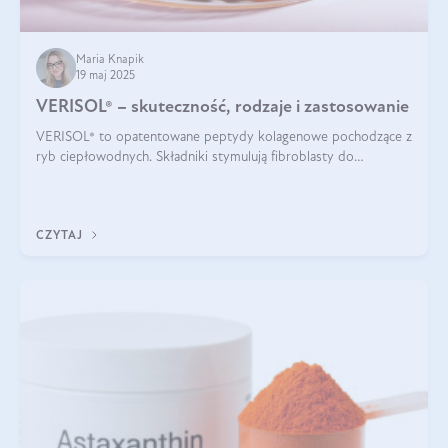
Maria Knapik
19 maj 2025
VERISOL® – skuteczność, rodzaje i zastosowanie
VERISOL® to opatentowane peptydy kolagenowe pochodzące z
ryb ciepłowodnych. Składniki stymulują fibroblasty do
produkcji kolagenu i elastyny w skórze. Kolagen VERISOL®
zapewnia wysoką biodostępność i umożliwia skuteczne dotarcie
do komórek skóry.
CZYTAJ