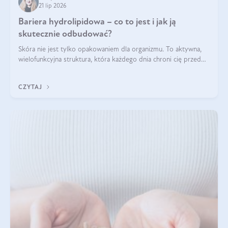
21 lip 2026
Bariera hydrolipidowa – co to jest i jak ją
skutecznie odbudować?
Skóra nie jest tylko opakowaniem dla organizmu. To aktywna,
wielofunkcyjna struktura, która każdego dnia chroni cię przed
utratą wody, wahaniami temperatury i czynnikami
środowiskowymi. Jednym z jej kluczowych elementów jest
CZYTAJ
bariera hydrolipidowa.