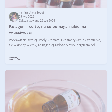
mgr inż. Anna Sobol
25 wrz 2025
Zaktualizowano 25 cze 2026
Kolagen – co to, na co pomaga i jakie ma
właściwości
Poprawianie swojej urody kremami i kosmetykami? Czemu nie,
ale wszyscy wiemy, że najlepiej zadbać o swój organizm od
wewnątrz — to solidna podstawa do tego, by nasz wygląd
zewnętrzny prezentował się zdrowo i atrakcyjnie. Stosowanie
CZYTAJ
wysokiej jakości suplem