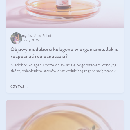
mgr inż. Anna Sobol
15 sty 2026
Objawy niedoboru kolagenu w organizmie. Jak je
rozpoznać i co oznaczają?
Niedobór kolagenu może objawiać się pogorszeniem kondycji
skóry, osłabieniem stawów oraz wolniejszą regeneracją tkanek.
Do najczęstszych sygnałów należą utrata jędrności i
elastyczności skóry, bóle stawów, łamliwość paznokci oraz
CZYTAJ
osłabienie włosów.