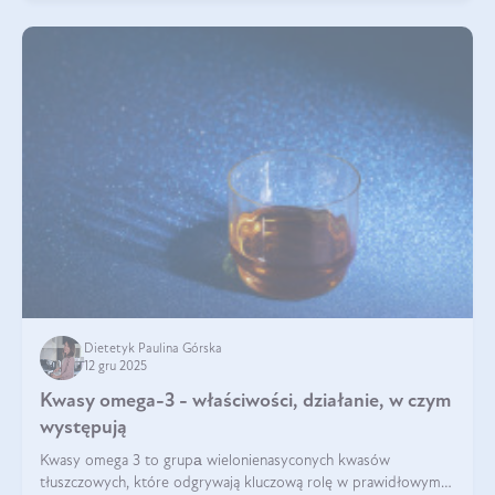
Dietetyk Paulina Górska
12 gru 2025
Kwasy omega-3 - właściwości, działanie, w czym
występują
Kwasy omega 3 to grupа wielonienasyconych kwasów
tłuszczowych, które odgrywają kluczową rolę w prawidłowym