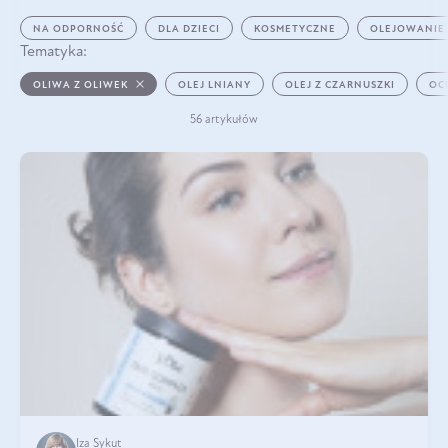
NA ODPORNOŚĆ
DLA DZIECI
KOSMETYCZNE
OLEJOWANIE
Tematyka:
OLIWA Z OLIWEK
OLEJ LNIANY
OLEJ Z CZARNUSZKI
OC
56 artykułów
Iza Sykut