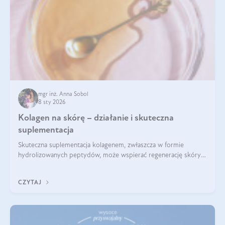
mgr inż. Anna Sobol
8 sty 2026
Kolagen na skórę – działanie i skuteczna
suplementacja
Skuteczna suplementacja kolagenem, zwłaszcza w formie
hydrolizowanych peptydów, może wspierać regenerację skóry i
poprawiać jej wygląd, jeśli jest połączona z odpowiednią dietą i
regularnością stosowania.
CZYTAJ