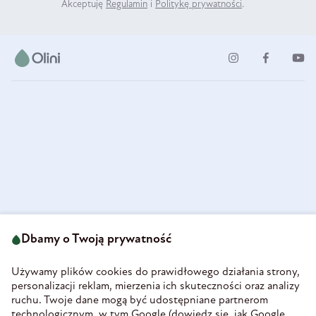
Akceptuję
Regulamin
i
Politykę prywatności
.
ul. Strzegomska 49
693 222 687
58-160 Świebodzice
Dbamy o Twoją prywatność
sklep@olini.pl
Polska
NIP 8860027066
Używamy plików cookies do prawidłowego działania strony,
REGON 890213034
personalizacji reklam, mierzenia ich skuteczności oraz analizy
ruchu. Twoje dane mogą być udostępniane partnerom
INFORMACJE
technologicznym, w tym Google (
dowiedz się, jak Google