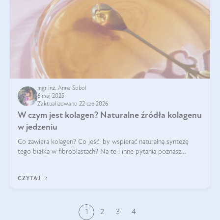
mgr inż. Anna Sobol
6 maj 2025
Zaktualizowano 22 cze 2026
W czym jest kolagen? Naturalne źródła kolagenu
w jedzeniu
Co zawiera kolagen? Co jeść, by wspierać naturalną syntezę
tego białka w fibroblastach? Na te i inne pytania poznasz
odpowiedź w tym artykule.
CZYTAJ
1
2
3
4