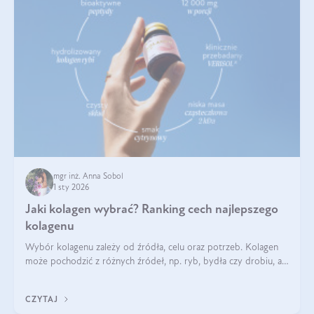
mgr inż. Anna Sobol
1 sty 2026
Jaki kolagen wybrać? Ranking cech najlepszego
kolagenu
Wybór kolagenu zależy od źródła, celu oraz potrzeb. Kolagen
może pochodzić z różnych źródeł, np. ryb, bydła czy drobiu, a
każdy typ ma swoje unikatowe właściwości. Dla skóry najlepiej
sprawdza się kolagen rybi, a dla wspierania stawów — kolagen
CZYTAJ
bydlęcy.