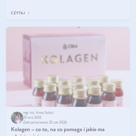
zastanawialiście się, na czym polega cały proces wydobywania
tych substancji z roślin?
CZYTAJ
mgr inż. Anna Sobol
25 wrz 2025
Zaktualizowano 25 cze 2026
Kolagen – co to, na co pomaga i jakie ma