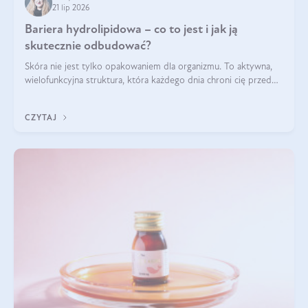
21 lip 2026
Bariera hydrolipidowa – co to jest i jak ją
skutecznie odbudować?
Skóra nie jest tylko opakowaniem dla organizmu. To aktywna,
wielofunkcyjna struktura, która każdego dnia chroni cię przed
utratą wody, wahaniami temperatury i czynnikami
środowiskowymi. Jednym z jej kluczowych elementów jest
CZYTAJ
bariera hydrolipidowa.