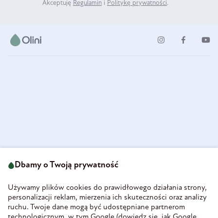
Akceptuję
Regulamin
i
Politykę prywatności
.
ul. Strzegomska 49
693 222 687
58-160 Świebodzice
Dbamy o Twoją prywatność
sklep@olini.pl
Polska
NIP 8860027066
Używamy plików cookies do prawidłowego działania strony,
REGON 890213034
personalizacji reklam, mierzenia ich skuteczności oraz analizy
ruchu. Twoje dane mogą być udostępniane partnerom
INFORMACJE
technologicznym, w tym Google (
dowiedz się, jak Google