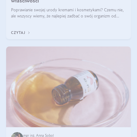
właściwości
Poprawianie swojej urody kremami i kosmetykami? Czemu nie,
ale wszyscy wiemy, że najlepiej zadbać o swój organizm od
wewnątrz — to solidna podstawa do tego, by nasz wygląd
zewnętrzny prezentował się zdrowo i atrakcyjnie. Stosowanie
CZYTAJ
wysokiej jakości suplem
mgr inż. Anna Sobol