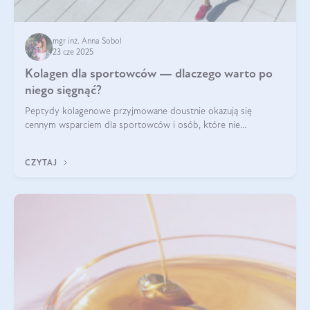
mgr inż. Anna Sobol
23 cze 2025
Kolagen dla sportowców — dlaczego warto po
niego sięgnąć?
Peptydy kolagenowe przyjmowane doustnie okazują się
cennym wsparciem dla sportowców i osób, które nie
wyobrażają sobie życia bez intensywnego ruchu.
CZYTAJ