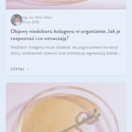
mgr inż. Anna Sobol
15 sty 2026
Objawy niedoboru kolagenu w organizmie. Jak je
rozpoznać i co oznaczają?
Niedobór kolagenu może objawiać się pogorszeniem kondycji
skóry, osłabieniem stawów oraz wolniejszą regeneracją tkanek.
Do najczęstszych sygnałów należą utrata jędrności i
elastyczności skóry, bóle stawów, łamliwość paznokci oraz
CZYTAJ
osłabienie włosów.