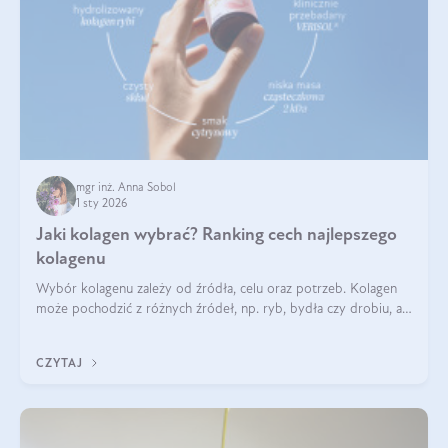
mgr inż. Anna Sobol
1 sty 2026
Jaki kolagen wybrać? Ranking cech najlepszego
kolagenu
Wybór kolagenu zależy od źródła, celu oraz potrzeb. Kolagen
może pochodzić z różnych źródeł, np. ryb, bydła czy drobiu, a
każdy typ ma swoje unikatowe właściwości. Dla skóry najlepiej
sprawdza się kolagen rybi, a dla wspierania stawów — kolagen
CZYTAJ
bydlęcy.