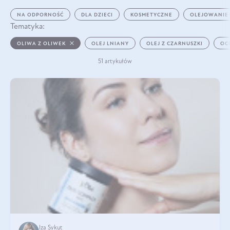
NA ODPORNOŚĆ
DLA DZIECI
KOSMETYCZNE
OLEJOWANIE
Tematyka:
OLIWA Z OLIWEK
OLEJ LNIANY
OLEJ Z CZARNUSZKI
OC
51 artykułów
Iza Sykut