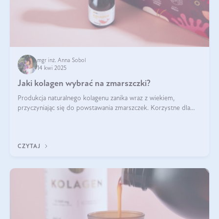
mgr inż. Anna Sobol
14 kwi 2025
Jaki kolagen wybrać na zmarszczki?
Produkcja naturalnego kolagenu zanika wraz z wiekiem,
przyczyniając się do powstawania zmarszczek. Korzystne dla
skóry efekty stosowania kolagenu w formie preparatów
doustnych potwierdzone zostały przez badania naukowe.
CZYTAJ