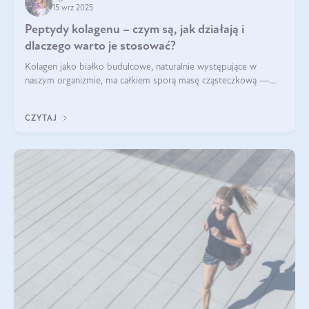
15 wrz 2025
Peptydy kolagenu – czym są, jak działają i
dlaczego warto je stosować?
Kolagen jako białko budulcowe, naturalnie występujące w
naszym organizmie, ma całkiem sporą masę cząsteczkową —
nawet do 300 kDa. Jeśli chcielibyśmy suplementować go w tej
formie, byłby trudno strawialny. Aby był lepiej przyswajalny i
CZYTAJ
bardziej biodostępny