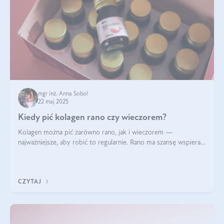
mgr inż. Anna Sobol
22 maj 2025
Kiedy pić kolagen rano czy wieczorem?
Kolagen można pić zarówno rano, jak i wieczorem —
najważniejsze, aby robić to regularnie. Rano ma szansę wspierać
energię i metabolizm, a wieczorem regenerację organizmu
podczas snu.
CZYTAJ