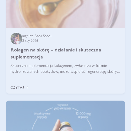
mgr inż. Anna Sobol
8 sty 2026
Kolagen na skórę – działanie i skuteczna
suplementacja
Skuteczna suplementacja kolagenem, zwłaszcza w formie
hydrolizowanych peptydów, może wspierać regenerację skóry i
poprawiać jej wygląd, jeśli jest połączona z odpowiednią dietą i
regularnością stosowania.
CZYTAJ