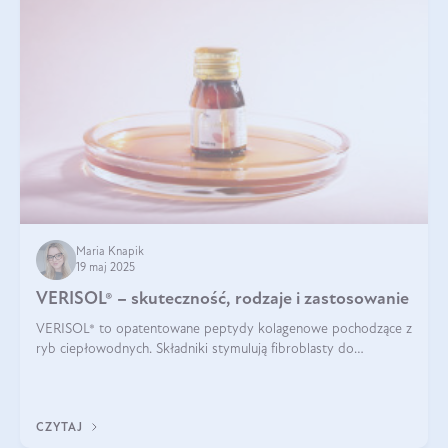
Maria Knapik
19 maj 2025
VERISOL® – skuteczność, rodzaje i zastosowanie
VERISOL® to opatentowane peptydy kolagenowe pochodzące z
ryb ciepłowodnych. Składniki stymulują fibroblasty do
produkcji kolagenu i elastyny w skórze. Kolagen VERISOL®
zapewnia wysoką biodostępność i umożliwia skuteczne dotarcie
do komórek skóry.
CZYTAJ