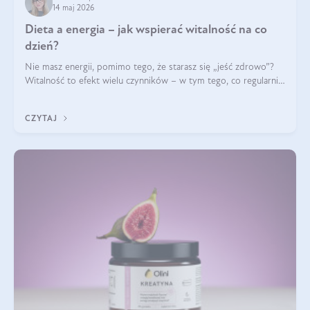
14 maj 2026
Dieta a energia – jak wspierać witalność na co
dzień?
Nie masz energii, pomimo tego, że starasz się „jeść zdrowo”?
Witalność to efekt wielu czynników – w tym tego, co regularnie
ląduje na talerzu. Zapotrzebowanie na składniki odżywcze różni
się w zależności od osoby
CZYTAJ