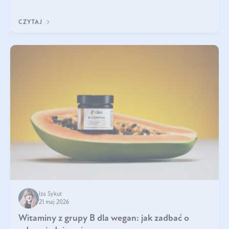
która sprawdza się najlepiej w praktyce. W tym artykule
przyglądamy się temu, jaka forma kreatyny jest najlepsza.
CZYTAJ
Iza Sykut
21 maj 2026
Witaminy z grupy B dla wegan: jak zadbać o