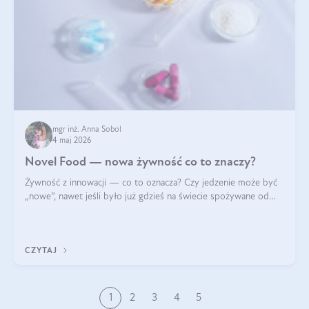
mgr inż. Anna Sobol
4 maj 2026
Novel Food — nowa żywność co to znaczy?
Żywność z innowacji — co to oznacza? Czy jedzenie może być
„nowe”, nawet jeśli było już gdzieś na świecie spożywane od
wieków? Czy w składnikach spożywczych mogą być obecne
jakieś nanomateriały? Dowiesz się tego z niniejszego artykułu:
poznasz definicję n
CZYTAJ
1
2
3
4
5