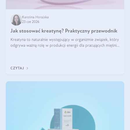
Karolina Horajska
23 cze 2026
Jak stosować kreatynę? Praktyczny przewodnik
Kreatyna to naturalnie występujący w organizmie związek, który
odgrywa ważną rolę w produkcji energii dla pracujących mięśni.
Choć przez lata kojarzono ją głównie ze sportami siłowymi, dziś
jest jednym z najlepiej przebadanych suplementów
stosowanych prze
CZYTAJ