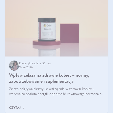
Dietetyk Paulina Górska
9 cze 2026
Wpływ żelaza na zdrowie kobiet – normy,
zapotrzebowanie i suplementacja
Żelazo odgrywa niezwykle ważną rolę w zdrowiu kobiet –
wpływa na poziom energii, odporność, równowagę hormonalną
i prawidłowy przebieg cyklu miesiączkowego oraz ciąży. Jego
niedobór może prowadzić m.in. do zmęczenia, bólów i
CZYTAJ
zawrotów głowy czy problemów z