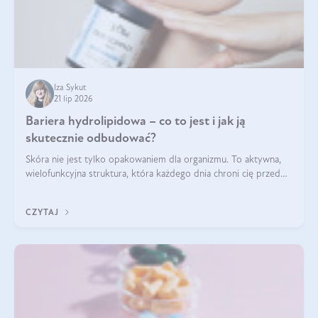
Iza Sykut
21 lip 2026
Bariera hydrolipidowa – co to jest i jak ją
skutecznie odbudować?
Skóra nie jest tylko opakowaniem dla organizmu. To aktywna,
wielofunkcyjna struktura, która każdego dnia chroni cię przed
utratą wody, wahaniami temperatury i czynnikami
środowiskowymi. Jednym z jej kluczowych elementów jest
CZYTAJ
bariera hydrolipidowa.