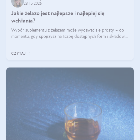
28 lip 2026
Jakie żelazo jest najlepsze i najlepiej się
wchłania?
Wybór suplementu z żelazem może wydawać się prosty – do
momentu, gdy spojrzysz na liczbę dostępnych form i składów.
Lepszy będzie bisglicynian, czy siarczan? Co wpływa na
wchłanianie żelaza i jakie dodatkowe składniki powinien
CZYTAJ
zawierać suplement?