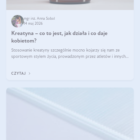
mgr inż. Anna Sobol
14 maj 2026
Kreatyna – co to jest, jak działa i co daje
kobietom?
Stosowanie kreatyny szczególnie mocno kojarzy się nam ze
sportowym stylem życia, prowadzonym przez atletów i innych
miłośników aktywności fizycznej. Nie bez powodu: faktycznie,
ten naturalny metabolit aminokwasów poprawia wydolność i
CZYTAJ
zwiększa masę