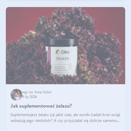
mgr inż. Anna Sobol
9 lip 2026
Jak suplementować żelazo?
Suplementujesz żelazo już jakiś czas, ale wyniki badań krwi wciąż
wskazują jego niedobór? A czy przyjrzałaś się dobrze samemu
sposobowi suplementacji tego mikroelementu? Dowiedz się, jak