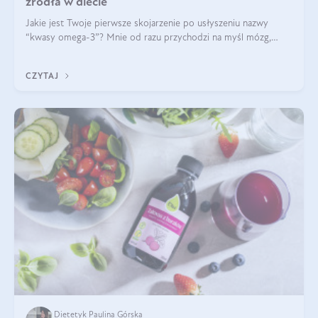
źródła w diecie
Jakie jest Twoje pierwsze skojarzenie po usłyszeniu nazwy
“kwasy omega-3”? Mnie od razu przychodzi na myśl mózg,
wsparcie układu nerwowego i zdrowie skóry. W tym artykule
skupimy się głównie na dwóch kwasach z tej rodziny: DHA oraz
CZYTAJ
EPA.
Dietetyk Paulina Górska