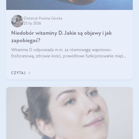
Dietetyk Paulina Górska
23 lip 2026
Niedobór witaminy D. Jakie są objawy i jak
zapobiegać?
Witamina D odpowiada m.in. za równowagę wapniowo-
fosforanową, zdrowie kości, prawidłowe funkcjonowanie mięśni
i wspieranie odporności. Mimo że organizm może ją wytwarzać
pod wpływem słońca, niedobór witaminy D pozostaje częstym
CZYTAJ
problemem.