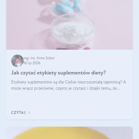
mgr inż. Anna Sobol
16 lip 2026
Jak czytać etykiety suplementów diety?
Etykiety suplementów są dla Ciebie niezrozumiałą tajemnicą? A
może wręcz przeciwnie, często je czytasz i dzięki temu, że
doskonale rozumiesz co jest na nich napisane, dokonujesz
najlepszych dla siebie decyzji zakupowych?
CZYTAJ