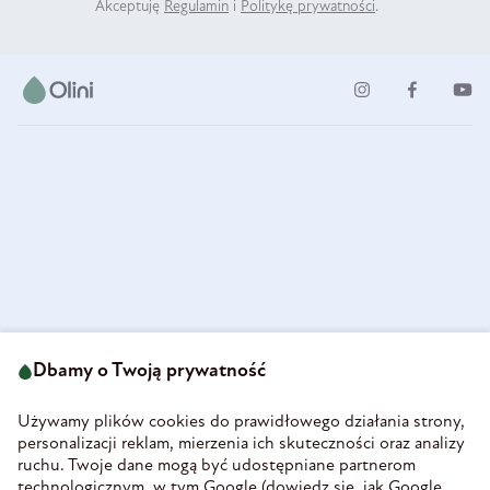
Akceptuję
Regulamin
i
Politykę prywatności
.
ul. Strzegomska 49
693 222 687
58-160 Świebodzice
Dbamy o Twoją prywatność
sklep@olini.pl
Polska
NIP 8860027066
Używamy plików cookies do prawidłowego działania strony,
REGON 890213034
personalizacji reklam, mierzenia ich skuteczności oraz analizy
ruchu. Twoje dane mogą być udostępniane partnerom
INFORMACJE
technologicznym, w tym Google (
dowiedz się, jak Google