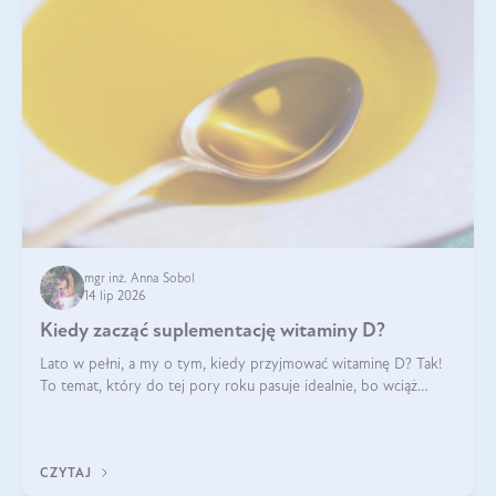
mgr inż. Anna Sobol
14 lip 2026
Kiedy zacząć suplementację witaminy D?
Lato w pełni, a my o tym, kiedy przyjmować witaminę D? Tak!
To temat, który do tej pory roku pasuje idealnie, bo wciąż
zdarza się, że suplementacja tej witaminy pozostawia
wątpliwości. Najczęstsze pytania dotyczą tego, ile trzeba być na
słońcu, aby witami
CZYTAJ