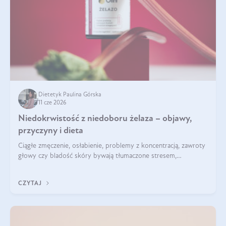
Dietetyk Paulina Górska
11 cze 2026
Niedokrwistość z niedoboru żelaza – objawy,
przyczyny i dieta
Ciągłe zmęczenie, osłabienie, problemy z koncentracją, zawroty
głowy czy bladość skóry bywają tłumaczone stresem,
przepracowaniem lub niedoborem snu. Tymczasem ich
przyczyną może być niedokrwistość z niedoboru żelaza.
CZYTAJ