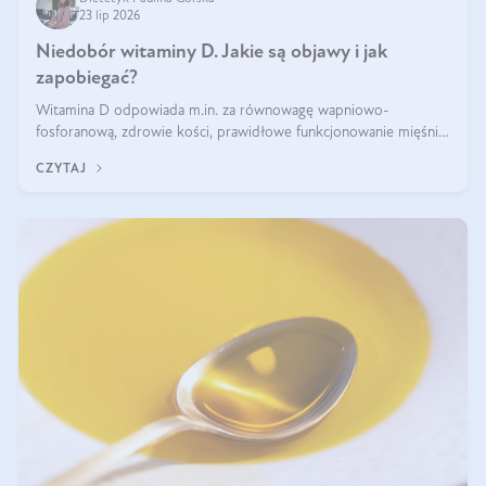
23 lip 2026
Niedobór witaminy D. Jakie są objawy i jak
zapobiegać?
Witamina D odpowiada m.in. za równowagę wapniowo-
fosforanową, zdrowie kości, prawidłowe funkcjonowanie mięśni i
wspieranie odporności. Mimo że organizm może ją wytwarzać
CZYTAJ
pod wpływem słońca, niedobór witaminy D pozostaje częstym
problemem.