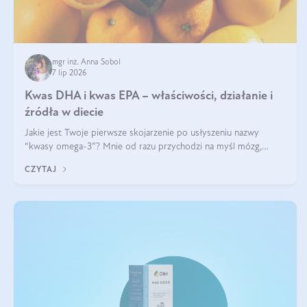
mgr inż. Anna Sobol
7 lip 2026
Kwas DHA i kwas EPA – właściwości, działanie i
źródła w diecie
Jakie jest Twoje pierwsze skojarzenie po usłyszeniu nazwy
“kwasy omega-3”? Mnie od razu przychodzi na myśl mózg,
wsparcie układu nerwowego i zdrowie skóry. W tym artykule
CZYTAJ
skupimy się głównie na dwóch kwasach z tej rodziny: DHA oraz
EPA.