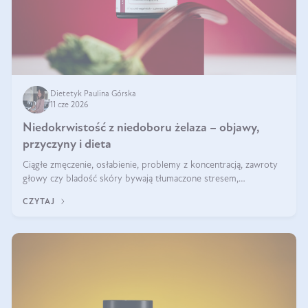
Dietetyk Paulina Górska
11 cze 2026
Niedokrwistość z niedoboru żelaza – objawy,
przyczyny i dieta
Ciągłe zmęczenie, osłabienie, problemy z koncentracją, zawroty
głowy czy bladość skóry bywają tłumaczone stresem,
przepracowaniem lub niedoborem snu. Tymczasem ich przyczyną
CZYTAJ
może być niedokrwistość z niedoboru żelaza.