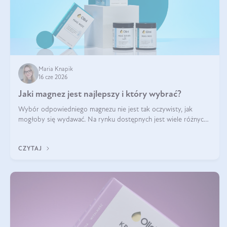
Maria Knapik
16 cze 2026
Jaki magnez jest najlepszy i który wybrać?
Wybór odpowiedniego magnezu nie jest tak oczywisty, jak
mogłoby się wydawać. Na rynku dostępnych jest wiele różnych
form tego pierwiastka, a każda z nich różni się przyswajalnością,
działaniem i tolerancją przez organizm.
CZYTAJ