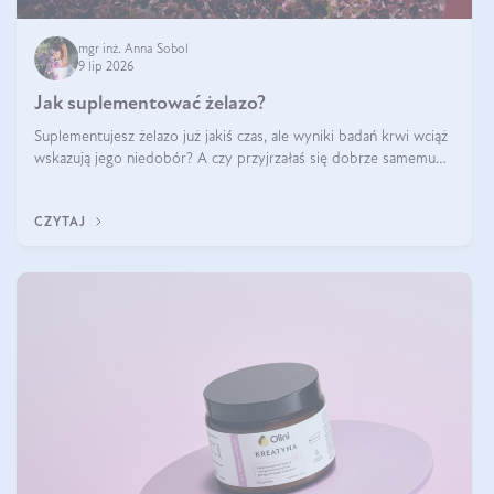
mgr inż. Anna Sobol
9 lip 2026
Jak suplementować żelazo?
Suplementujesz żelazo już jakiś czas, ale wyniki badań krwi wciąż
wskazują jego niedobór? A czy przyjrzałaś się dobrze samemu
sposobowi suplementacji tego mikroelementu? Dowiedz się, jak
uzupełnić żelazo, aby dobrze się wchłaniało.
CZYTAJ