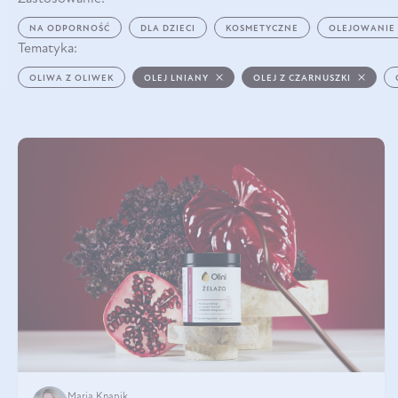
NA ODPORNOŚĆ
DLA DZIECI
KOSMETYCZNE
OLEJOWANIE
Tematyka:
OLIWA Z OLIWEK
OLEJ LNIANY
OLEJ Z CZARNUSZKI
Maria Knapik