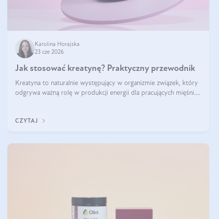
Karolina Horajska
23 cze 2026
Jak stosować kreatynę? Praktyczny przewodnik
Kreatyna to naturalnie występujący w organizmie związek, który
odgrywa ważną rolę w produkcji energii dla pracujących mięśni.
Choć przez lata kojarzono ją głównie ze sportami siłowymi, dziś
jest jednym z najlepiej przebadanych suplementów stosowanych
CZYTAJ
prze