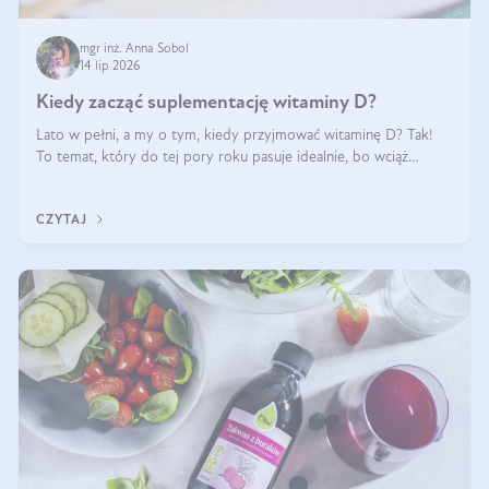
mgr inż. Anna Sobol
14 lip 2026
Kiedy zacząć suplementację witaminy D?
Lato w pełni, a my o tym, kiedy przyjmować witaminę D? Tak!
To temat, który do tej pory roku pasuje idealnie, bo wciąż
zdarza się, że suplementacja tej witaminy pozostawia
wątpliwości. Najczęstsze pytania dotyczą tego, ile trzeba być na
CZYTAJ
słońcu, aby witami