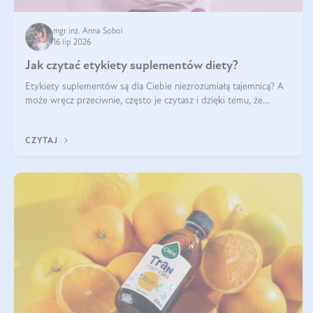
mgr inż. Anna Sobol
16 lip 2026
Jak czytać etykiety suplementów diety?
Etykiety suplementów są dla Ciebie niezrozumiałą tajemnicą? A
może wręcz przeciwnie, często je czytasz i dzięki temu, że
doskonale rozumiesz co jest na nich napisane, dokonujesz
najlepszych dla siebie decyzji zakupowych?
CZYTAJ