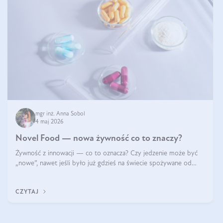
mgr inż. Anna Sobol
4 maj 2026
Novel Food — nowa żywność co to znaczy?
Żywność z innowacji — co to oznacza? Czy jedzenie może być
„nowe”, nawet jeśli było już gdzieś na świecie spożywane od
wieków? Czy w składnikach spożywczych mogą być obecne
jakieś nanomateriały? Dowiesz się tego z niniejszego artykułu:
CZYTAJ
poznasz definicję n