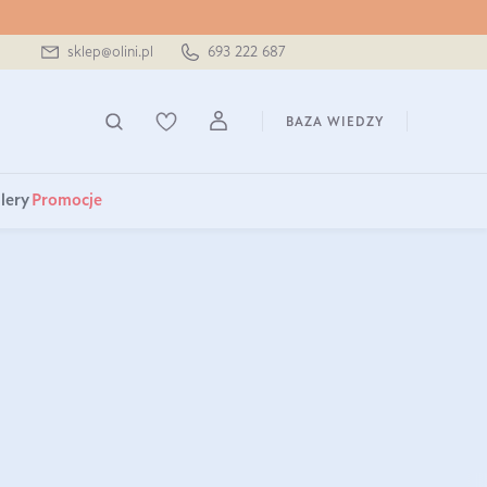
sklep@olini.pl
693 222 687
BAZA WIEDZY
lery
Promocje