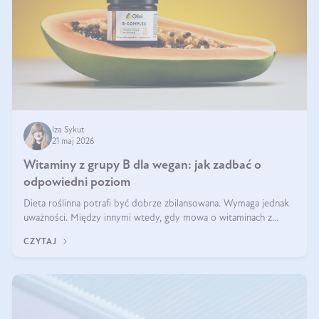
Iza Sykut
21 maj 2026
Witaminy z grupy B dla wegan: jak zadbać o
odpowiedni poziom
Dieta roślinna potrafi być dobrze zbilansowana. Wymaga jednak
uważności. Między innymi wtedy, gdy mowa o witaminach z
grupy B. Te składniki nie działają w pojedynkę. Tworzą system
CZYTAJ
naczyń połączonych.