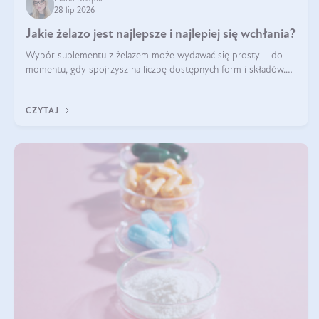
28 lip 2026
Jakie żelazo jest najlepsze i najlepiej się wchłania?
Wybór suplementu z żelazem może wydawać się prosty – do
momentu, gdy spojrzysz na liczbę dostępnych form i składów.
Lepszy będzie bisglicynian, czy siarczan? Co wpływa na
wchłanianie żelaza i jakie dodatkowe składniki powinien zawierać
CZYTAJ
suplement?