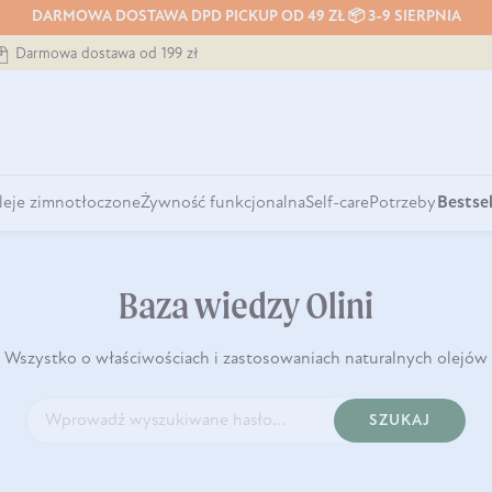
DARMOWA DOSTAWA DPD PICKUP OD 49 ZŁ 📦 3-9 SIERPNIA
Darmowa dostawa od 199 zł
leje zimnotłoczone
Żywność funkcjonalna
Self-care
Potrzeby
Bestsel
Baza wiedzy Olini
Wszystko o właściwościach i zastosowaniach naturalnych olejów
SZUKAJ