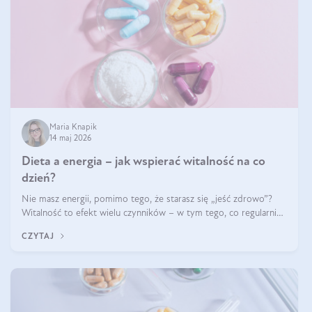
Maria Knapik
14 maj 2026
Dieta a energia – jak wspierać witalność na co
dzień?
Nie masz energii, pomimo tego, że starasz się „jeść zdrowo”?
Witalność to efekt wielu czynników – w tym tego, co regularnie
ląduje na talerzu. Zapotrzebowanie na składniki odżywcze różni
CZYTAJ
się w zależności od osoby