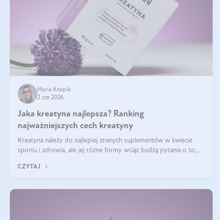
Maria Knapik
2 cze 2026
Jaka kreatyna najlepsza? Ranking
najważniejszych cech kreatyny
Kreatyna należy do najlepiej znanych suplementów w świecie
sportu i zdrowia, ale jej różne formy wciąż budzą pytania o to,
która sprawdza się najlepiej w praktyce. W tym artykule
CZYTAJ
przyglądamy się temu, jaka forma kreatyny jest najlepsza.