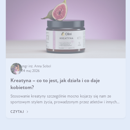
mgr inż. Anna Sobol
14 maj 2026
Kreatyna – co to jest, jak działa i co daje
kobietom?
Stosowanie kreatyny szczególnie mocno kojarzy się nam ze
sportowym stylem życia, prowadzonym przez atletów i innych
miłośników aktywności fizycznej. Nie bez powodu: faktycznie,
CZYTAJ
ten naturalny metabolit aminokwasów poprawia wydolność i
zwiększa masę