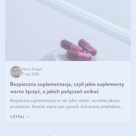
Maria Knapik
7 maj 2026
Bezpieczna suplementacja, czyli jakie suplementy
warto łączyć, a jakich połączeń unikać
Bezpieczna suplementacja to nie tylko wybór wysokiej jakości
produktów. Równie ważny jest sposób dobierania składników
aktywnych, tak żeby działały one maksymalnie skutecznie. Jak
CZYTAJ
łączyć suplementy diety? Poznaj nasze wskazówki.