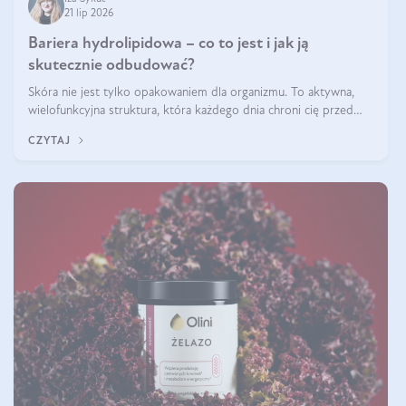
21 lip 2026
Bariera hydrolipidowa – co to jest i jak ją
skutecznie odbudować?
Skóra nie jest tylko opakowaniem dla organizmu. To aktywna,
wielofunkcyjna struktura, która każdego dnia chroni cię przed
utratą wody, wahaniami temperatury i czynnikami
CZYTAJ
środowiskowymi. Jednym z jej kluczowych elementów jest
bariera hydrolipidowa.