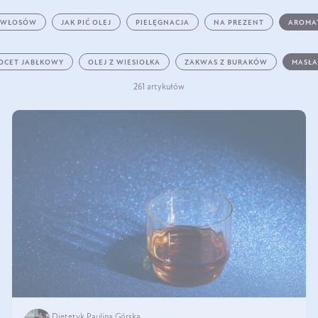
 WŁOSÓW
JAK PIĆ OLEJ
PIELĘGNACJA
NA PREZENT
AROMA
OCET JABŁKOWY
OLEJ Z WIESIOŁKA
ZAKWAS Z BURAKÓW
MASŁA
261 artykułów
Dietetyk Paulina Górska