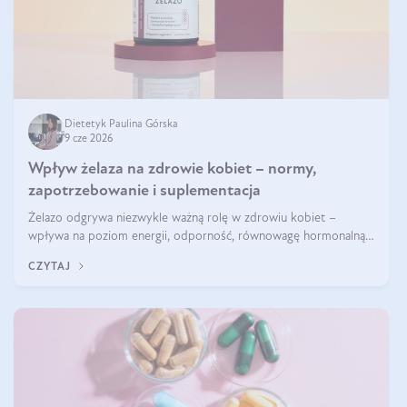
Dietetyk Paulina Górska
9 cze 2026
Wpływ żelaza na zdrowie kobiet – normy,
zapotrzebowanie i suplementacja
Żelazo odgrywa niezwykle ważną rolę w zdrowiu kobiet –
wpływa na poziom energii, odporność, równowagę hormonalną i
prawidłowy przebieg cyklu miesiączkowego oraz ciąży. Jego
CZYTAJ
niedobór może prowadzić m.in. do zmęczenia, bólów i zawrotów
głowy czy problemów z