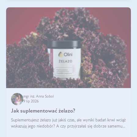
mgr inż. Anna Sobol
9 lip 2026
Jak suplementować żelazo?
Suplementujesz żelazo już jakiś czas, ale wyniki badań krwi wciąż
wskazują jego niedobór? A czy przyjrzałaś się dobrze samemu
sposobowi suplementacji tego mikroelementu? Dowiedz się, jak