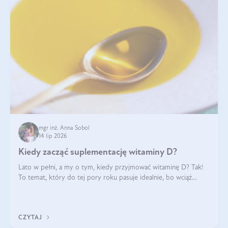
mgr inż. Anna Sobol
14 lip 2026
Kiedy zacząć suplementację witaminy D?
Lato w pełni, a my o tym, kiedy przyjmować witaminę D? Tak!
To temat, który do tej pory roku pasuje idealnie, bo wciąż
zdarza się, że suplementacja tej witaminy pozostawia
wątpliwości. Najczęstsze pytania dotyczą tego, ile trzeba być na
słońcu, aby witami
CZYTAJ