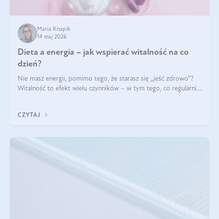
Maria Knapik
14 maj 2026
Dieta a energia – jak wspierać witalność na co
dzień?
Nie masz energii, pomimo tego, że starasz się „jeść zdrowo”?
Witalność to efekt wielu czynników – w tym tego, co regularnie
ląduje na talerzu. Zapotrzebowanie na składniki odżywcze różni
się w zależności od osoby
CZYTAJ