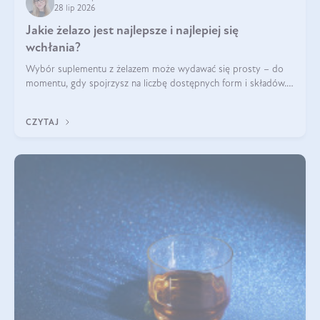
28 lip 2026
Jakie żelazo jest najlepsze i najlepiej się
wchłania?
Wybór suplementu z żelazem może wydawać się prosty – do
momentu, gdy spojrzysz na liczbę dostępnych form i składów.
Lepszy będzie bisglicynian, czy siarczan? Co wpływa na
wchłanianie żelaza i jakie dodatkowe składniki powinien
CZYTAJ
zawierać suplement?