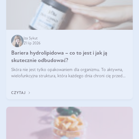
Iza Sykut
21 lip 2026
Bariera hydrolipidowa – co to jest i jak ją
skutecznie odbudować?
Skóra nie jest tylko opakowaniem dla organizmu. To aktywna,
wielofunkcyjna struktura, która każdego dnia chroni cię przed
utratą wody, wahaniami temperatury i czynnikami
środowiskowymi. Jednym z jej kluczowych elementów jest
CZYTAJ
bariera hydrolipidowa.