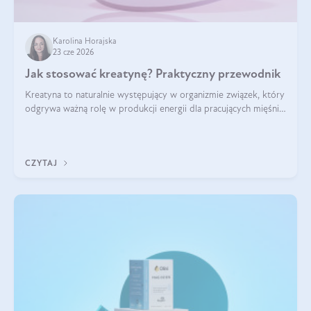
Karolina Horajska
23 cze 2026
Jak stosować kreatynę? Praktyczny przewodnik
Kreatyna to naturalnie występujący w organizmie związek, który
odgrywa ważną rolę w produkcji energii dla pracujących mięśni.
Choć przez lata kojarzono ją głównie ze sportami siłowymi, dziś
jest jednym z najlepiej przebadanych suplementów
stosowanych prze
CZYTAJ