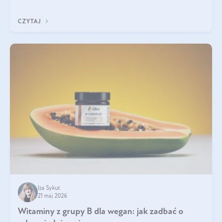
która sprawdza się najlepiej w praktyce. W tym artykule
przyglądamy się temu, jaka forma kreatyny jest najlepsza.
CZYTAJ
Iza Sykut
21 maj 2026
Witaminy z grupy B dla wegan: jak zadbać o