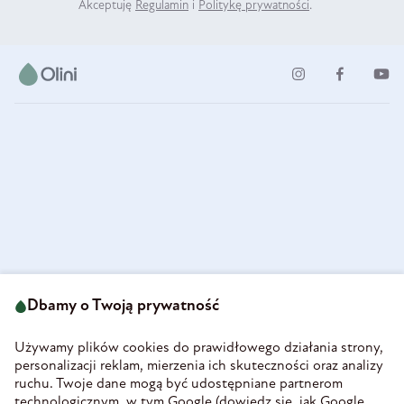
Akceptuję
Regulamin
i
Politykę prywatności
.
ul. Strzegomska 49
693 222 687
58-160 Świebodzice
Dbamy o Twoją prywatność
sklep@olini.pl
Polska
NIP 8860027066
Używamy plików cookies do prawidłowego działania strony,
REGON 890213034
personalizacji reklam, mierzenia ich skuteczności oraz analizy
ruchu. Twoje dane mogą być udostępniane partnerom
INFORMACJE
technologicznym, w tym Google (
dowiedz się, jak Google