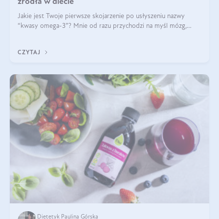
źródła w diecie
Jakie jest Twoje pierwsze skojarzenie po usłyszeniu nazwy
“kwasy omega-3”? Mnie od razu przychodzi na myśl mózg,
wsparcie układu nerwowego i zdrowie skóry. W tym artykule
skupimy się głównie na dwóch kwasach z tej rodziny: DHA oraz
CZYTAJ
EPA.
Dietetyk Paulina Górska