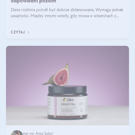
odpowiedni poziom
Dieta roślinna potrafi być dobrze zbilansowana. Wymaga jednak
uważności. Między innymi wtedy, gdy mowa o witaminach z
grupy B. Te składniki nie działają w pojedynkę. Tworzą system
naczyń połączonych.
CZYTAJ
mgr inż. Anna Sobol