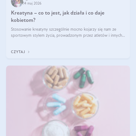
14 maj 2026
Kreatyna – co to jest, jak działa i co daje
kobietom?
Stosowanie kreatyny szczególnie mocno kojarzy się nam ze
sportowym stylem życia, prowadzonym przez atletów i innych
miłośników aktywności fizycznej. Nie bez powodu: faktycznie,
ten naturalny metabolit aminokwasów poprawia wydolność i
CZYTAJ
zwiększa masę