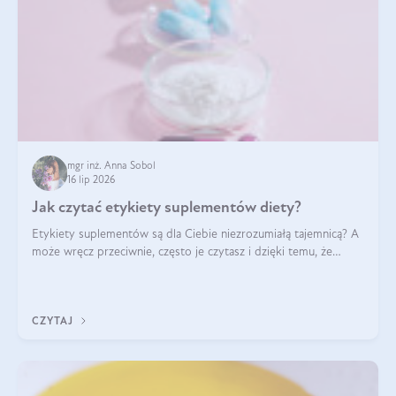
mgr inż. Anna Sobol
16 lip 2026
Jak czytać etykiety suplementów diety?
Etykiety suplementów są dla Ciebie niezrozumiałą tajemnicą? A
może wręcz przeciwnie, często je czytasz i dzięki temu, że
doskonale rozumiesz co jest na nich napisane, dokonujesz
najlepszych dla siebie decyzji zakupowych?
CZYTAJ