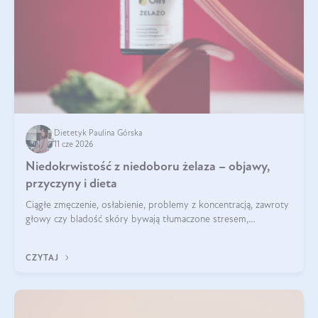
Dietetyk Paulina Górska
11 cze 2026
Niedokrwistość z niedoboru żelaza – objawy,
przyczyny i dieta
Ciągłe zmęczenie, osłabienie, problemy z koncentracją, zawroty
głowy czy bladość skóry bywają tłumaczone stresem,
przepracowaniem lub niedoborem snu. Tymczasem ich
przyczyną może być niedokrwistość z niedoboru żelaza.
CZYTAJ