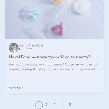
mgr inż. Anna Sobol
4 maj 2026
Novel Food — nowa żywność co to znaczy?
Żywność z innowacji — co to oznacza? Czy jedzenie może być
„nowe”, nawet jeśli było już gdzieś na świecie spożywane od
wieków? Czy w składnikach spożywczych mogą być obecne
jakieś nanomateriały? Dowiesz się tego z niniejszego artykułu:
poznasz definicję n
CZYTAJ
1
2
3
4
5