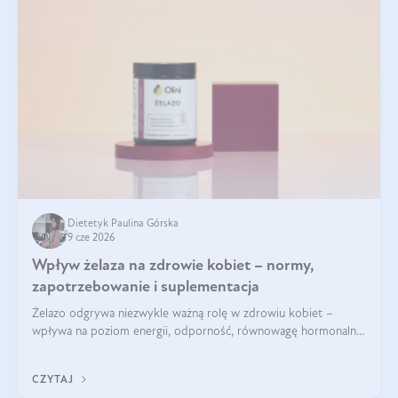
Dietetyk Paulina Górska
9 cze 2026
Wpływ żelaza na zdrowie kobiet – normy,
zapotrzebowanie i suplementacja
Żelazo odgrywa niezwykle ważną rolę w zdrowiu kobiet –
wpływa na poziom energii, odporność, równowagę hormonalną
i prawidłowy przebieg cyklu miesiączkowego oraz ciąży. Jego
niedobór może prowadzić m.in. do zmęczenia, bólów i
CZYTAJ
zawrotów głowy czy problemów z