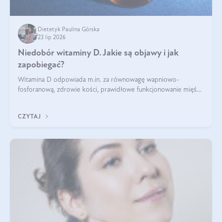
Dietetyk Paulina Górska
23 lip 2026
Niedobór witaminy D. Jakie są objawy i jak
zapobiegać?
Witamina D odpowiada m.in. za równowagę wapniowo-
fosforanową, zdrowie kości, prawidłowe funkcjonowanie mięśni
i wspieranie odporności. Mimo że organizm może ją wytwarzać
pod wpływem słońca, niedobór witaminy D pozostaje częstym
CZYTAJ
problemem.