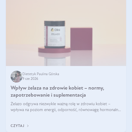
Dietetyk Paulina Górska
9 cze 2026
Wpływ żelaza na zdrowie kobiet – normy,
zapotrzebowanie i suplementacja
Żelazo odgrywa niezwykle ważną rolę w zdrowiu kobiet –
wpływa na poziom energii, odporność, równowagę hormonalną
i prawidłowy przebieg cyklu miesiączkowego oraz ciąży. Jego
niedobór może prowadzić m.in. do zmęczenia, bólów i
CZYTAJ
zawrotów głowy czy problemów z