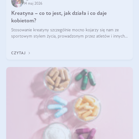
14 maj 2026
Kreatyna – co to jest, jak działa i co daje
kobietom?
Stosowanie kreatyny szczególnie mocno kojarzy się nam ze
sportowym stylem życia, prowadzonym przez atletów i innych
miłośników aktywności fizycznej. Nie bez powodu: faktycznie,
ten naturalny metabolit aminokwasów poprawia wydolność i
CZYTAJ
zwiększa masę