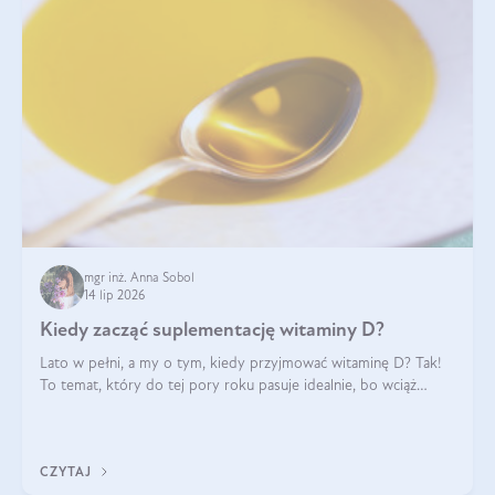
mgr inż. Anna Sobol
14 lip 2026
Kiedy zacząć suplementację witaminy D?
Lato w pełni, a my o tym, kiedy przyjmować witaminę D? Tak!
To temat, który do tej pory roku pasuje idealnie, bo wciąż
zdarza się, że suplementacja tej witaminy pozostawia
wątpliwości. Najczęstsze pytania dotyczą tego, ile trzeba być na
słońcu, aby witami
CZYTAJ