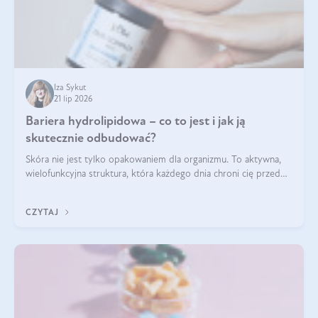
Iza Sykut
21 lip 2026
Bariera hydrolipidowa – co to jest i jak ją
skutecznie odbudować?
Skóra nie jest tylko opakowaniem dla organizmu. To aktywna,
wielofunkcyjna struktura, która każdego dnia chroni cię przed
utratą wody, wahaniami temperatury i czynnikami
środowiskowymi. Jednym z jej kluczowych elementów jest
CZYTAJ
bariera hydrolipidowa.