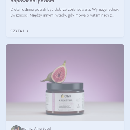
odpowiedni poziom
Dieta roślinna potrafi być dobrze zbilansowana. Wymaga jednak
uważności. Między innymi wtedy, gdy mowa o witaminach z
grupy B. Te składniki nie działają w pojedynkę. Tworzą system
naczyń połączonych.
CZYTAJ
mgr inż. Anna Sobol