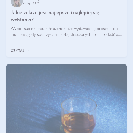
28 lip 2026
Jakie żelazo jest najlepsze i najlepiej się
wchłania?
Wybór suplementu z żelazem może wydawać się prosty – do
momentu, gdy spojrzysz na liczbę dostępnych form i składów.
Lepszy będzie bisglicynian, czy siarczan? Co wpływa na
wchłanianie żelaza i jakie dodatkowe składniki powinien
CZYTAJ
zawierać suplement?