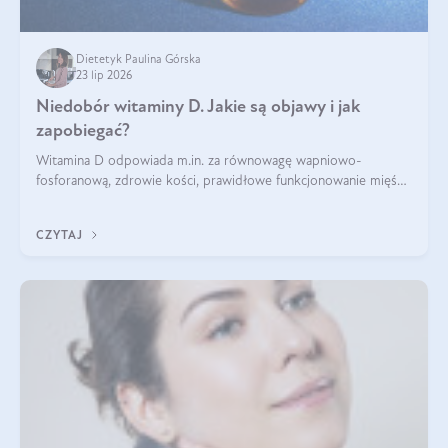
Dietetyk Paulina Górska
23 lip 2026
Niedobór witaminy D. Jakie są objawy i jak
zapobiegać?
Witamina D odpowiada m.in. za równowagę wapniowo-
fosforanową, zdrowie kości, prawidłowe funkcjonowanie mięśni
i wspieranie odporności. Mimo że organizm może ją wytwarzać
pod wpływem słońca, niedobór witaminy D pozostaje częstym
CZYTAJ
problemem.