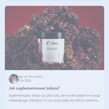
mgr inż. Anna Sobol
9 lip 2026
Jak suplementować żelazo?
Suplementujesz żelazo już jakiś czas, ale wyniki badań krwi wciąż
wskazują jego niedobór? A czy przyjrzałaś się dobrze samemu
sposobowi suplementacji tego mikroelementu? Dowiedz się, jak