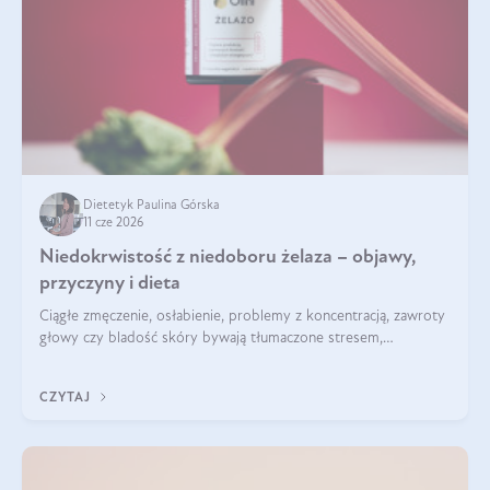
Dietetyk Paulina Górska
11 cze 2026
Niedokrwistość z niedoboru żelaza – objawy,
przyczyny i dieta
Ciągłe zmęczenie, osłabienie, problemy z koncentracją, zawroty
głowy czy bladość skóry bywają tłumaczone stresem,
przepracowaniem lub niedoborem snu. Tymczasem ich
przyczyną może być niedokrwistość z niedoboru żelaza.
CZYTAJ