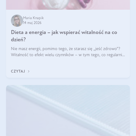
Maria Knapik
14 maj 2026
Dieta a energia – jak wspierać witalność na co
dzień?
Nie masz energii, pomimo tego, że starasz się „jeść zdrowo”?
Witalność to efekt wielu czynników – w tym tego, co regularnie
ląduje na talerzu. Zapotrzebowanie na składniki odżywcze różni
się w zależności od osoby
CZYTAJ