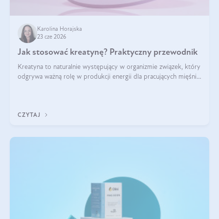
Karolina Horajska
23 cze 2026
Jak stosować kreatynę? Praktyczny przewodnik
Kreatyna to naturalnie występujący w organizmie związek, który
odgrywa ważną rolę w produkcji energii dla pracujących mięśni.
Choć przez lata kojarzono ją głównie ze sportami siłowymi, dziś
jest jednym z najlepiej przebadanych suplementów
stosowanych prze
CZYTAJ