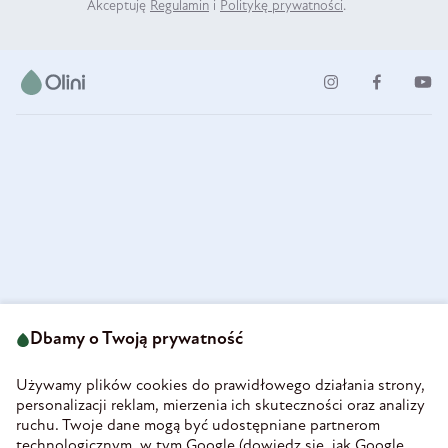
Akceptuję
Regulamin
i
Politykę prywatności
.
ul. Strzegomska 49
693 222 687
58-160 Świebodzice
Dbamy o Twoją prywatność
sklep@olini.pl
Polska
NIP 8860027066
Używamy plików cookies do prawidłowego działania strony,
REGON 890213034
personalizacji reklam, mierzenia ich skuteczności oraz analizy
ruchu. Twoje dane mogą być udostępniane partnerom
INFORMACJE
technologicznym, w tym Google (
dowiedz się, jak Google