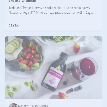
źródła w diecie
Jakie jest Twoje pierwsze skojarzenie po usłyszeniu nazwy
“kwasy omega-3”? Mnie od razu przychodzi na myśl mózg,
wsparcie układu nerwowego i zdrowie skóry. W tym artykule
skupimy się głównie na dwóch kwasach z tej rodziny: DHA oraz
CZYTAJ
EPA.
Dietetyk Paulina Górska