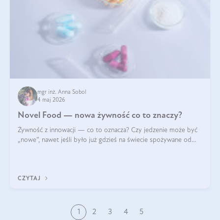
mgr inż. Anna Sobol
4 maj 2026
Novel Food — nowa żywność co to znaczy?
Żywność z innowacji — co to oznacza? Czy jedzenie może być
„nowe”, nawet jeśli było już gdzieś na świecie spożywane od
wieków? Czy w składnikach spożywczych mogą być obecne
jakieś nanomateriały? Dowiesz się tego z niniejszego artykułu:
poznasz definicję n
CZYTAJ
1
2
3
4
5