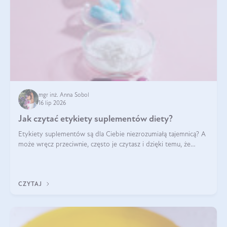
mgr inż. Anna Sobol
16 lip 2026
Jak czytać etykiety suplementów diety?
Etykiety suplementów są dla Ciebie niezrozumiałą tajemnicą? A
może wręcz przeciwnie, często je czytasz i dzięki temu, że
doskonale rozumiesz co jest na nich napisane, dokonujesz
najlepszych dla siebie decyzji zakupowych?
CZYTAJ