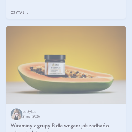
która sprawdza się najlepiej w praktyce. W tym artykule
przyglądamy się temu, jaka forma kreatyny jest najlepsza.
CZYTAJ
Iza Sykut
21 maj 2026
Witaminy z grupy B dla wegan: jak zadbać o