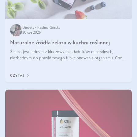
Dietetyk Paulina Górska
30 cze 2026
Naturalne źródła żelaza w kuchni roślinnej
Żelazo jest jednym z kluczowych składników mineralnych,
niezbędnym do prawidłowego funkcjonowania organizmu. Choć
często uważa się, że występuje głównie w produktach
odzwierzęcych, kuchnia roślinna oferuje wiele wartościowych
CZYTAJ
źródeł tego pierwiastka.