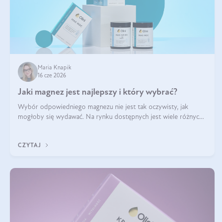
Maria Knapik
16 cze 2026
Jaki magnez jest najlepszy i który wybrać?
Wybór odpowiedniego magnezu nie jest tak oczywisty, jak
mogłoby się wydawać. Na rynku dostępnych jest wiele różnych
form tego pierwiastka, a każda z nich różni się przyswajalnością,
działaniem i tolerancją przez organizm.
CZYTAJ