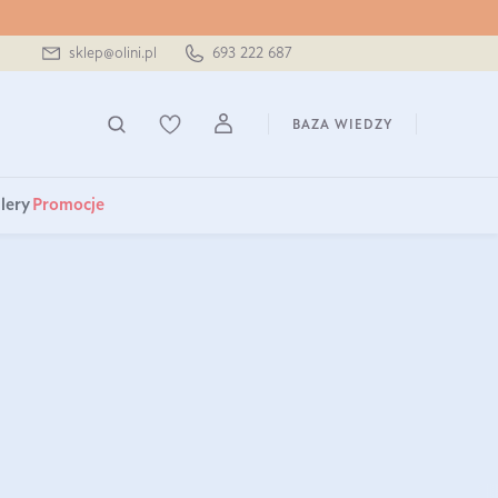
sklep@olini.pl
693 222 687
BAZA WIEDZY
lery
Promocje