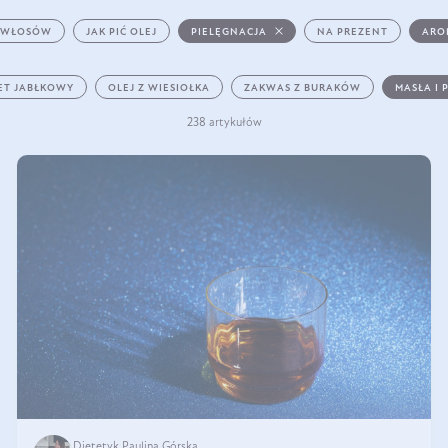
 WŁOSÓW
JAK PIĆ OLEJ
PIELĘGNACJA
NA PREZENT
ARO
ET JABŁKOWY
OLEJ Z WIESIOŁKA
ZAKWAS Z BURAKÓW
MASŁA I 
238 artykułów
Dietetyk Paulina Górska