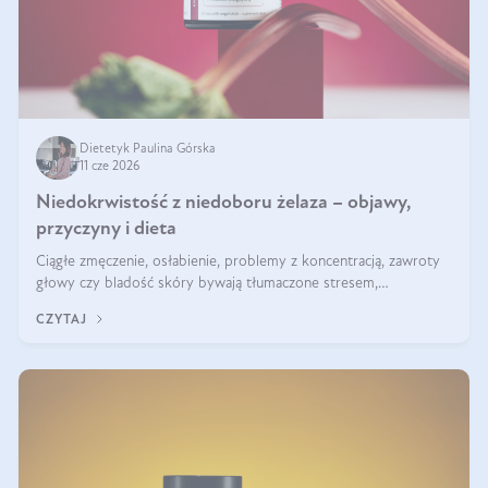
Dietetyk Paulina Górska
11 cze 2026
Niedokrwistość z niedoboru żelaza – objawy,
przyczyny i dieta
Ciągłe zmęczenie, osłabienie, problemy z koncentracją, zawroty
głowy czy bladość skóry bywają tłumaczone stresem,
przepracowaniem lub niedoborem snu. Tymczasem ich przyczyną
CZYTAJ
może być niedokrwistość z niedoboru żelaza.