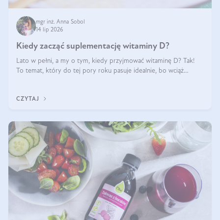
mgr inż. Anna Sobol
14 lip 2026
Kiedy zacząć suplementację witaminy D?
Lato w pełni, a my o tym, kiedy przyjmować witaminę D? Tak!
To temat, który do tej pory roku pasuje idealnie, bo wciąż
zdarza się, że suplementacja tej witaminy pozostawia
wątpliwości. Najczęstsze pytania dotyczą tego, ile trzeba być na
CZYTAJ
słońcu, aby witami