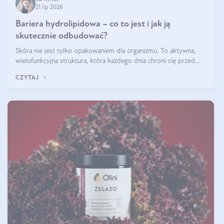
21 lip 2026
Bariera hydrolipidowa – co to jest i jak ją
skutecznie odbudować?
Skóra nie jest tylko opakowaniem dla organizmu. To aktywna,
wielofunkcyjna struktura, która każdego dnia chroni cię przed
utratą wody, wahaniami temperatury i czynnikami
CZYTAJ
środowiskowymi. Jednym z jej kluczowych elementów jest
bariera hydrolipidowa.