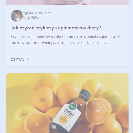
mgr inż. Anna Sobol
16 lip 2026
Jak czytać etykiety suplementów diety?
Etykiety suplementów są dla Ciebie niezrozumiałą tajemnicą? A
może wręcz przeciwnie, często je czytasz i dzięki temu, że
doskonale rozumiesz co jest na nich napisane, dokonujesz
najlepszych dla siebie decyzji zakupowych?
CZYTAJ