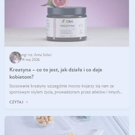
mgr inż. Anna Sobol
14 maj 2026
Kreatyna – co to jest, jak działa i co daje
kobietom?
Stosowanie kreatyny szczególnie mocno kojarzy się nam ze
sportowym stylem życia, prowadzonym przez atletów i innych
miłośników aktywności fizycznej. Nie bez powodu: faktycznie,
CZYTAJ
ten naturalny metabolit aminokwasów poprawia wydolność i
zwiększa masę