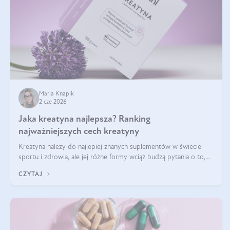
Maria Knapik
2 cze 2026
Jaka kreatyna najlepsza? Ranking
najważniejszych cech kreatyny
Kreatyna należy do najlepiej znanych suplementów w świecie
sportu i zdrowia, ale jej różne formy wciąż budzą pytania o to,
która sprawdza się najlepiej w praktyce. W tym artykule
CZYTAJ
przyglądamy się temu, jaka forma kreatyny jest najlepsza.