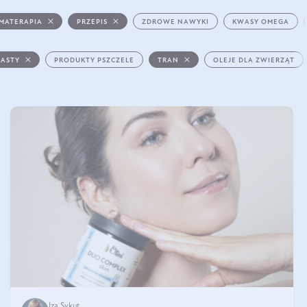
MATERAPIA
PRZEPIS
ZDROWE NAWYKI
KWASY OMEGA
PASTY
PRODUKTY PSZCZELE
TRAN
OLEJE DLA ZWIERZĄT
Iza Sykut