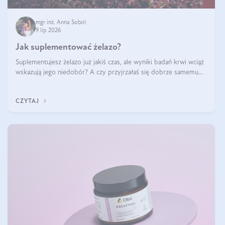
mgr inż. Anna Sobol
9 lip 2026
Jak suplementować żelazo?
Suplementujesz żelazo już jakiś czas, ale wyniki badań krwi wciąż
wskazują jego niedobór? A czy przyjrzałaś się dobrze samemu
sposobowi suplementacji tego mikroelementu? Dowiedz się, jak
uzupełnić żelazo, aby dobrze się wchłaniało.
CZYTAJ