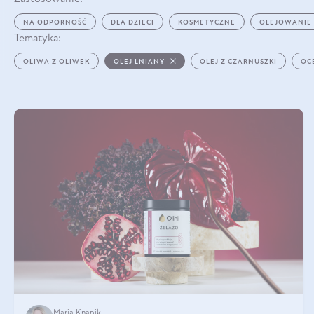
NA ODPORNOŚĆ
DLA DZIECI
KOSMETYCZNE
OLEJOWANIE
Tematyka:
OLIWA Z OLIWEK
OLEJ LNIANY
OLEJ Z CZARNUSZKI
OC
Maria Knapik