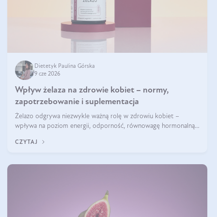
Dietetyk Paulina Górska
9 cze 2026
Wpływ żelaza na zdrowie kobiet – normy,
zapotrzebowanie i suplementacja
Żelazo odgrywa niezwykle ważną rolę w zdrowiu kobiet –
wpływa na poziom energii, odporność, równowagę hormonalną i
prawidłowy przebieg cyklu miesiączkowego oraz ciąży. Jego
CZYTAJ
niedobór może prowadzić m.in. do zmęczenia, bólów i zawrotów
głowy czy problemów z