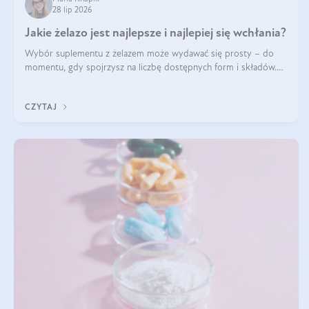
28 lip 2026
Jakie żelazo jest najlepsze i najlepiej się wchłania?
Wybór suplementu z żelazem może wydawać się prosty – do
momentu, gdy spojrzysz na liczbę dostępnych form i składów.
Lepszy będzie bisglicynian, czy siarczan? Co wpływa na
wchłanianie żelaza i jakie dodatkowe składniki powinien zawierać
CZYTAJ
suplement?