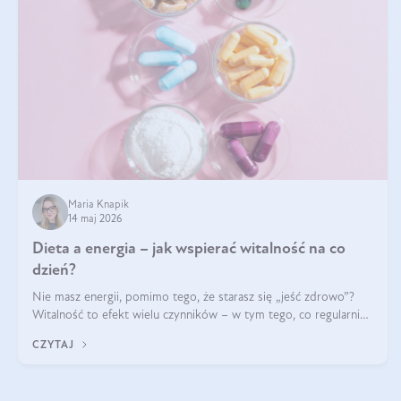
Maria Knapik
14 maj 2026
Dieta a energia – jak wspierać witalność na co
dzień?
Nie masz energii, pomimo tego, że starasz się „jeść zdrowo”?
Witalność to efekt wielu czynników – w tym tego, co regularnie
ląduje na talerzu. Zapotrzebowanie na składniki odżywcze różni
CZYTAJ
się w zależności od osoby