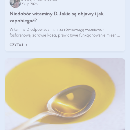
23 lip 2026
Niedobór witaminy D. Jakie są objawy i jak
zapobiegać?
Witamina D odpowiada m.in. za równowagę wapniowo-
fosforanową, zdrowie kości, prawidłowe funkcjonowanie mięśni i
wspieranie odporności. Mimo że organizm może ją wytwarzać
CZYTAJ
pod wpływem słońca, niedobór witaminy D pozostaje częstym
problemem.