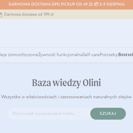
DARMOWA DOSTAWA DPD PICKUP OD 49 ZŁ 📦 3-9 SIERPNIA
Darmowa dostawa od 199 zł
leje zimnotłoczone
Żywność funkcjonalna
Self-care
Potrzeby
Bestsel
Baza wiedzy Olini
Wszystko o właściwościach i zastosowaniach naturalnych olejów
SZUKAJ