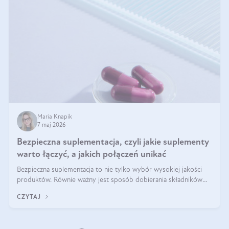
Maria Knapik
7 maj 2026
Bezpieczna suplementacja, czyli jakie suplementy
warto łączyć, a jakich połączeń unikać
Bezpieczna suplementacja to nie tylko wybór wysokiej jakości
produktów. Równie ważny jest sposób dobierania składników
aktywnych, tak żeby działały one maksymalnie skutecznie. Jak
CZYTAJ
łączyć suplementy diety? Poznaj nasze wskazówki.