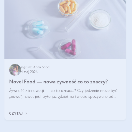
mgr inż. Anna Sobol
4 maj 2026
Novel Food — nowa żywność co to znaczy?
Żywność z innowacji — co to oznacza? Czy jedzenie może być
„nowe”, nawet jeśli było już gdzieś na świecie spożywane od
wieków? Czy w składnikach spożywczych mogą być obecne
jakieś nanomateriały? Dowiesz się tego z niniejszego artykułu:
CZYTAJ
poznasz definicję n