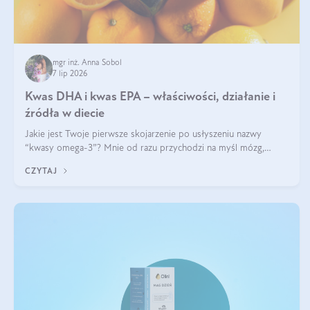
mgr inż. Anna Sobol
7 lip 2026
Kwas DHA i kwas EPA – właściwości, działanie i
źródła w diecie
Jakie jest Twoje pierwsze skojarzenie po usłyszeniu nazwy
“kwasy omega-3”? Mnie od razu przychodzi na myśl mózg,
wsparcie układu nerwowego i zdrowie skóry. W tym artykule
CZYTAJ
skupimy się głównie na dwóch kwasach z tej rodziny: DHA oraz
EPA.