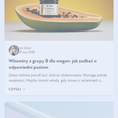
Iza Sykut
21 maj 2026
Witaminy z grupy B dla wegan: jak zadbać o
odpowiedni poziom
Dieta roślinna potrafi być dobrze zbilansowana. Wymaga jednak
uważności. Między innymi wtedy, gdy mowa o witaminach z
grupy B. Te składniki nie działają w pojedynkę. Tworzą system
CZYTAJ
naczyń połączonych.