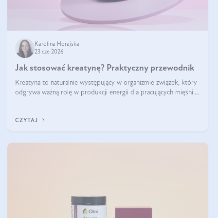
Karolina Horajska
23 cze 2026
Jak stosować kreatynę? Praktyczny przewodnik
Kreatyna to naturalnie występujący w organizmie związek, który
odgrywa ważną rolę w produkcji energii dla pracujących mięśni.
Choć przez lata kojarzono ją głównie ze sportami siłowymi, dziś
jest jednym z najlepiej przebadanych suplementów stosowanych
CZYTAJ
prze