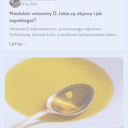
23 lip 2026
Niedobór witaminy D. Jakie są objawy i jak
zapobiegać?
Witamina D odpowiada m.in. za równowagę wapniowo-
fosforanową, zdrowie kości, prawidłowe funkcjonowanie mięśni i
wspieranie odporności. Mimo że organizm może ją wytwarzać
CZYTAJ
pod wpływem słońca, niedobór witaminy D pozostaje częstym
problemem.