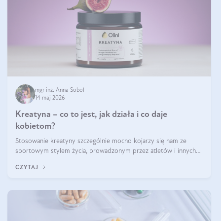
mgr inż. Anna Sobol
14 maj 2026
Kreatyna – co to jest, jak działa i co daje
kobietom?
Stosowanie kreatyny szczególnie mocno kojarzy się nam ze
sportowym stylem życia, prowadzonym przez atletów i innych
miłośników aktywności fizycznej. Nie bez powodu: faktycznie,
CZYTAJ
ten naturalny metabolit aminokwasów poprawia wydolność i
zwiększa masę