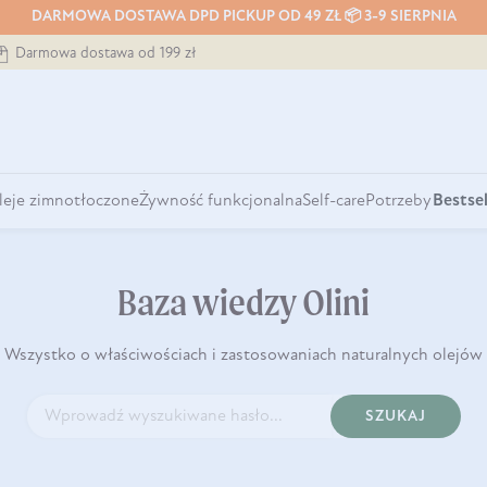
DARMOWA DOSTAWA DPD PICKUP OD 49 ZŁ 📦 3-9 SIERPNIA
Darmowa dostawa od 199 zł
leje zimnotłoczone
Żywność funkcjonalna
Self-care
Potrzeby
Bestsel
Baza wiedzy Olini
Wszystko o właściwościach i zastosowaniach naturalnych olejów
SZUKAJ