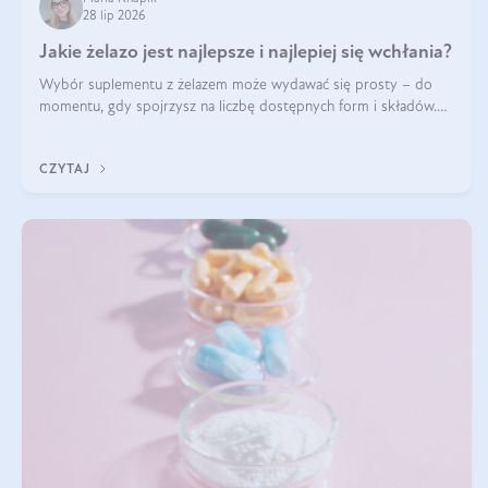
28 lip 2026
Jakie żelazo jest najlepsze i najlepiej się wchłania?
Wybór suplementu z żelazem może wydawać się prosty – do
momentu, gdy spojrzysz na liczbę dostępnych form i składów.
Lepszy będzie bisglicynian, czy siarczan? Co wpływa na
wchłanianie żelaza i jakie dodatkowe składniki powinien zawierać
CZYTAJ
suplement?