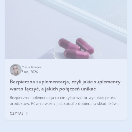
Maria Knapik
7 maj 2026
Bezpieczna suplementacja, czyli jakie suplementy
warto łączyć, a jakich połączeń unikać
Bezpieczna suplementacja to nie tylko wybór wysokiej jakości
produktów. Równie ważny jest sposób dobierania składników
aktywnych, tak żeby działały one maksymalnie skutecznie. Jak
CZYTAJ
łączyć suplementy diety? Poznaj nasze wskazówki.