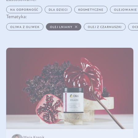
NA ODPORNOŚĆ
DLA DZIECI
KOSMETYCZNE
OLEJOWANIE
Tematyka:
OLIWA Z OLIWEK
OLEJ LNIANY
OLEJ Z CZARNUSZKI
OC
Maria Knapik