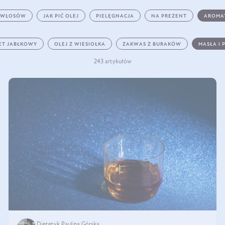
 WŁOSÓW
JAK PIĆ OLEJ
PIELĘGNACJA
NA PREZENT
AROMA
ET JABŁKOWY
OLEJ Z WIESIOŁKA
ZAKWAS Z BURAKÓW
MASŁA I 
243 artykułów
Dietetyk Paulina Górska