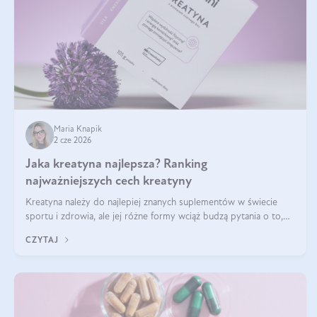
Maria Knapik
2 cze 2026
Jaka kreatyna najlepsza? Ranking
najważniejszych cech kreatyny
Kreatyna należy do najlepiej znanych suplementów w świecie
sportu i zdrowia, ale jej różne formy wciąż budzą pytania o to,
która sprawdza się najlepiej w praktyce. W tym artykule
CZYTAJ
przyglądamy się temu, jaka forma kreatyny jest najlepsza.