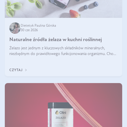
Dietetyk Paulina Górska
30 cze 2026
Naturalne źródła żelaza w kuchni roślinnej
Żelazo jest jednym z kluczowych składników mineralnych,
niezbędnym do prawidłowego funkcjonowania organizmu. Choć
często uważa się, że występuje głównie w produktach
odzwierzęcych, kuchnia roślinna oferuje wiele wartościowych
CZYTAJ
źródeł tego pierwiastka.