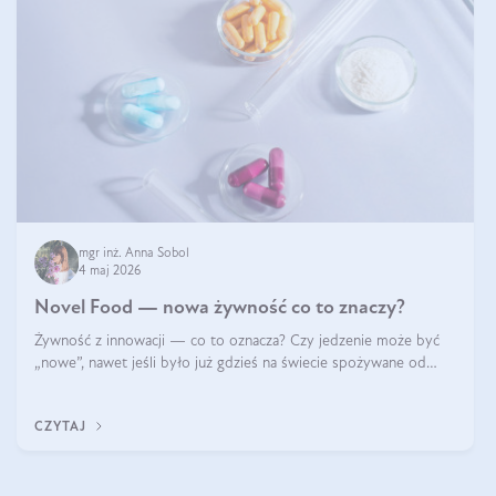
mgr inż. Anna Sobol
4 maj 2026
Novel Food — nowa żywność co to znaczy?
Żywność z innowacji — co to oznacza? Czy jedzenie może być
„nowe”, nawet jeśli było już gdzieś na świecie spożywane od
wieków? Czy w składnikach spożywczych mogą być obecne
jakieś nanomateriały? Dowiesz się tego z niniejszego artykułu:
CZYTAJ
poznasz definicję n