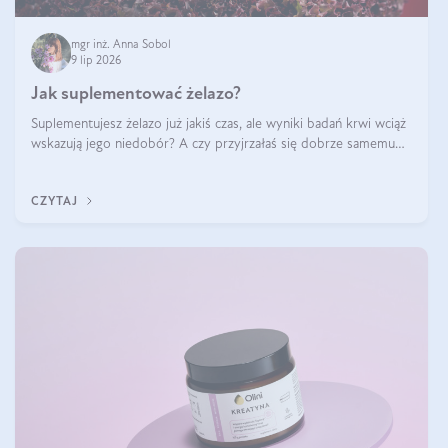
mgr inż. Anna Sobol
9 lip 2026
Jak suplementować żelazo?
Suplementujesz żelazo już jakiś czas, ale wyniki badań krwi wciąż
wskazują jego niedobór? A czy przyjrzałaś się dobrze samemu
sposobowi suplementacji tego mikroelementu? Dowiedz się, jak
uzupełnić żelazo, aby dobrze się wchłaniało.
CZYTAJ