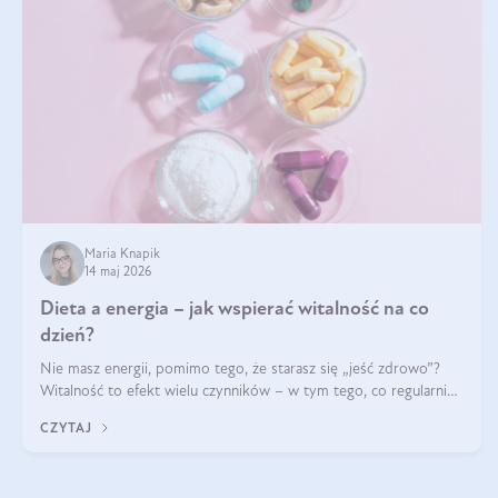
Maria Knapik
14 maj 2026
Dieta a energia – jak wspierać witalność na co
dzień?
Nie masz energii, pomimo tego, że starasz się „jeść zdrowo”?
Witalność to efekt wielu czynników – w tym tego, co regularnie
ląduje na talerzu. Zapotrzebowanie na składniki odżywcze różni
CZYTAJ
się w zależności od osoby