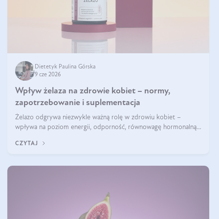
Dietetyk Paulina Górska
9 cze 2026
Wpływ żelaza na zdrowie kobiet – normy,
zapotrzebowanie i suplementacja
Żelazo odgrywa niezwykle ważną rolę w zdrowiu kobiet –
wpływa na poziom energii, odporność, równowagę hormonalną i
prawidłowy przebieg cyklu miesiączkowego oraz ciąży. Jego
CZYTAJ
niedobór może prowadzić m.in. do zmęczenia, bólów i zawrotów
głowy czy problemów z