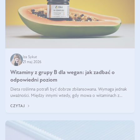
Iza Sykut
21 maj 2026
Witaminy z grupy B dla wegan: jak zadbać o
odpowiedni poziom
Dieta roślinna potrafi być dobrze zbilansowana. Wymaga jednak
uważności. Między innymi wtedy, gdy mowa o witaminach z
grupy B. Te składniki nie działają w pojedynkę. Tworzą system
CZYTAJ
naczyń połączonych.