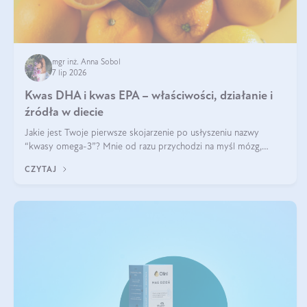
mgr inż. Anna Sobol
7 lip 2026
Kwas DHA i kwas EPA – właściwości, działanie i
źródła w diecie
Jakie jest Twoje pierwsze skojarzenie po usłyszeniu nazwy
“kwasy omega-3”? Mnie od razu przychodzi na myśl mózg,
wsparcie układu nerwowego i zdrowie skóry. W tym artykule
CZYTAJ
skupimy się głównie na dwóch kwasach z tej rodziny: DHA oraz
EPA.