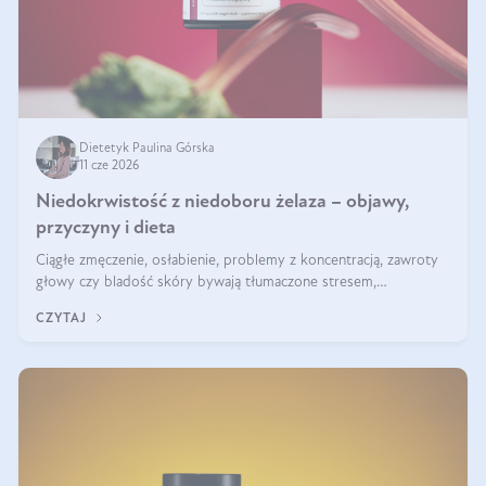
Dietetyk Paulina Górska
11 cze 2026
Niedokrwistość z niedoboru żelaza – objawy,
przyczyny i dieta
Ciągłe zmęczenie, osłabienie, problemy z koncentracją, zawroty
głowy czy bladość skóry bywają tłumaczone stresem,
przepracowaniem lub niedoborem snu. Tymczasem ich przyczyną
CZYTAJ
może być niedokrwistość z niedoboru żelaza.