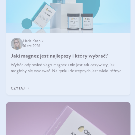
Maria Knapik
16 cze 2026
Jaki magnez jest najlepszy i który wybrać?
Wybór odpowiedniego magnezu nie jest tak oczywisty, jak
mogłoby się wydawać. Na rynku dostępnych jest wiele różnych
form tego pierwiastka, a każda z nich różni się przyswajalnością,
działaniem i tolerancją przez organizm.
CZYTAJ