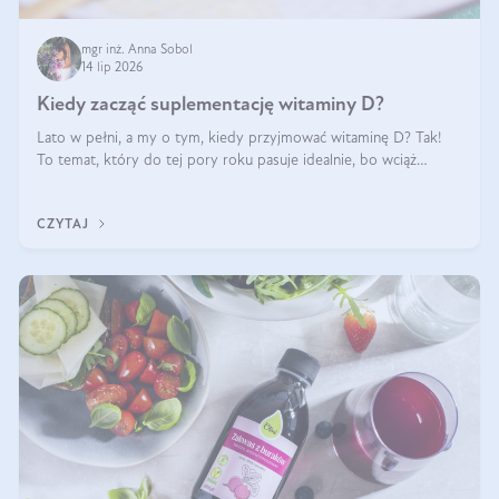
mgr inż. Anna Sobol
14 lip 2026
Kiedy zacząć suplementację witaminy D?
Lato w pełni, a my o tym, kiedy przyjmować witaminę D? Tak!
To temat, który do tej pory roku pasuje idealnie, bo wciąż
zdarza się, że suplementacja tej witaminy pozostawia
wątpliwości. Najczęstsze pytania dotyczą tego, ile trzeba być na
CZYTAJ
słońcu, aby witami