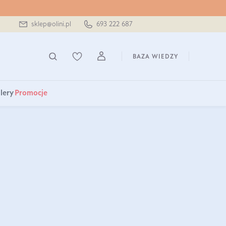
sklep@olini.pl
693 222 687
BAZA WIEDZY
lery
Promocje