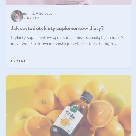
mgr inż. Anna Sobol
16 lip 2026
Jak czytać etykiety suplementów diety?
Etykiety suplementów są dla Ciebie niezrozumiałą tajemnicą? A
może wręcz przeciwnie, często je czytasz i dzięki temu, że
doskonale rozumiesz co jest na nich napisane, dokonujesz
najlepszych dla siebie decyzji zakupowych?
CZYTAJ