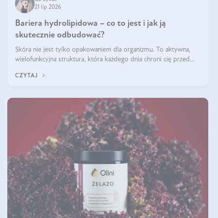
21 lip 2026
Bariera hydrolipidowa – co to jest i jak ją
skutecznie odbudować?
Skóra nie jest tylko opakowaniem dla organizmu. To aktywna,
wielofunkcyjna struktura, która każdego dnia chroni cię przed
utratą wody, wahaniami temperatury i czynnikami
CZYTAJ
środowiskowymi. Jednym z jej kluczowych elementów jest
bariera hydrolipidowa.