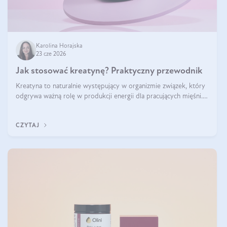
Karolina Horajska
23 cze 2026
Jak stosować kreatynę? Praktyczny przewodnik
Kreatyna to naturalnie występujący w organizmie związek, który
odgrywa ważną rolę w produkcji energii dla pracujących mięśni.
Choć przez lata kojarzono ją głównie ze sportami siłowymi, dziś
jest jednym z najlepiej przebadanych suplementów stosowanych
CZYTAJ
prze