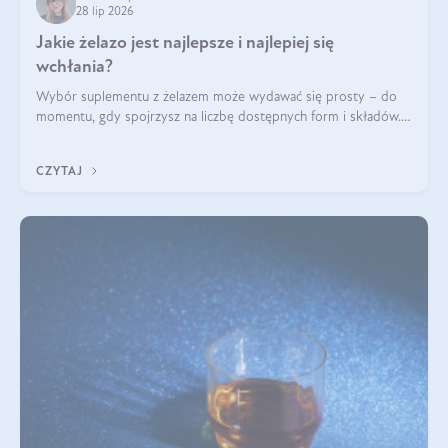
28 lip 2026
Jakie żelazo jest najlepsze i najlepiej się
wchłania?
Wybór suplementu z żelazem może wydawać się prosty – do
momentu, gdy spojrzysz na liczbę dostępnych form i składów.
Lepszy będzie bisglicynian, czy siarczan? Co wpływa na
wchłanianie żelaza i jakie dodatkowe składniki powinien
CZYTAJ
zawierać suplement?