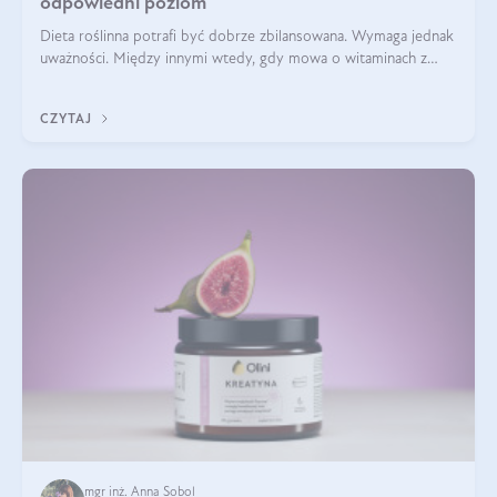
odpowiedni poziom
Dieta roślinna potrafi być dobrze zbilansowana. Wymaga jednak
uważności. Między innymi wtedy, gdy mowa o witaminach z
grupy B. Te składniki nie działają w pojedynkę. Tworzą system
naczyń połączonych.
CZYTAJ
mgr inż. Anna Sobol