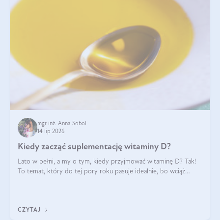
mgr inż. Anna Sobol
14 lip 2026
Kiedy zacząć suplementację witaminy D?
Lato w pełni, a my o tym, kiedy przyjmować witaminę D? Tak!
To temat, który do tej pory roku pasuje idealnie, bo wciąż
zdarza się, że suplementacja tej witaminy pozostawia
wątpliwości. Najczęstsze pytania dotyczą tego, ile trzeba być na
słońcu, aby witami
CZYTAJ