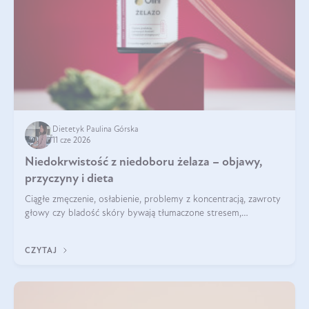
Dietetyk Paulina Górska
11 cze 2026
Niedokrwistość z niedoboru żelaza – objawy,
przyczyny i dieta
Ciągłe zmęczenie, osłabienie, problemy z koncentracją, zawroty
głowy czy bladość skóry bywają tłumaczone stresem,
przepracowaniem lub niedoborem snu. Tymczasem ich
przyczyną może być niedokrwistość z niedoboru żelaza.
CZYTAJ