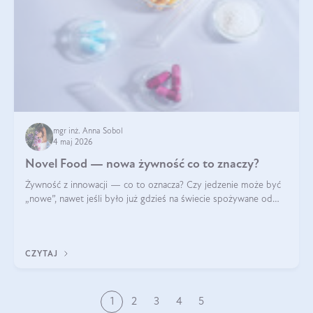
mgr inż. Anna Sobol
4 maj 2026
Novel Food — nowa żywność co to znaczy?
Żywność z innowacji — co to oznacza? Czy jedzenie może być
„nowe”, nawet jeśli było już gdzieś na świecie spożywane od
wieków? Czy w składnikach spożywczych mogą być obecne
jakieś nanomateriały? Dowiesz się tego z niniejszego artykułu:
poznasz definicję n
CZYTAJ
1
2
3
4
5