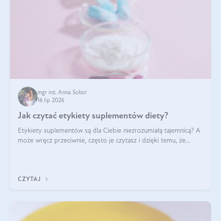
mgr inż. Anna Sobol
16 lip 2026
Jak czytać etykiety suplementów diety?
Etykiety suplementów są dla Ciebie niezrozumiałą tajemnicą? A
może wręcz przeciwnie, często je czytasz i dzięki temu, że
doskonale rozumiesz co jest na nich napisane, dokonujesz
najlepszych dla siebie decyzji zakupowych?
CZYTAJ