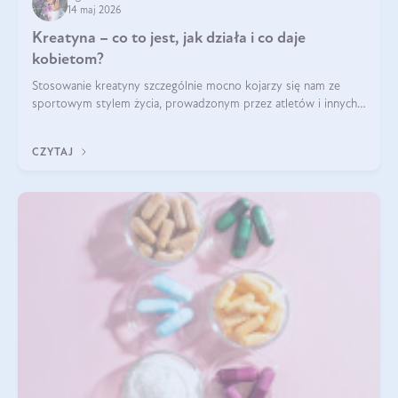
14 maj 2026
Kreatyna – co to jest, jak działa i co daje
kobietom?
Stosowanie kreatyny szczególnie mocno kojarzy się nam ze
sportowym stylem życia, prowadzonym przez atletów i innych
miłośników aktywności fizycznej. Nie bez powodu: faktycznie,
ten naturalny metabolit aminokwasów poprawia wydolność i
CZYTAJ
zwiększa masę