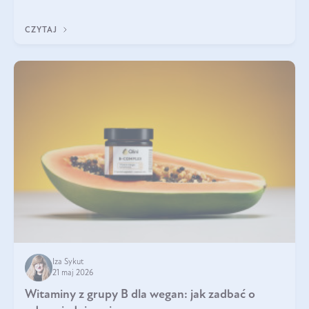
która sprawdza się najlepiej w praktyce. W tym artykule
przyglądamy się temu, jaka forma kreatyny jest najlepsza.
CZYTAJ
Iza Sykut
21 maj 2026
Witaminy z grupy B dla wegan: jak zadbać o