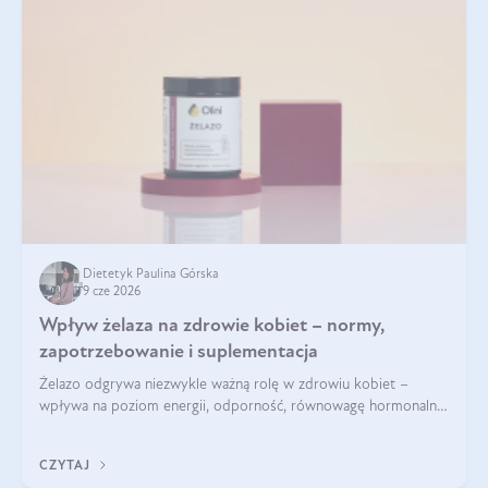
Dietetyk Paulina Górska
9 cze 2026
Wpływ żelaza na zdrowie kobiet – normy,
zapotrzebowanie i suplementacja
Żelazo odgrywa niezwykle ważną rolę w zdrowiu kobiet –
wpływa na poziom energii, odporność, równowagę hormonalną
i prawidłowy przebieg cyklu miesiączkowego oraz ciąży. Jego
niedobór może prowadzić m.in. do zmęczenia, bólów i
CZYTAJ
zawrotów głowy czy problemów z