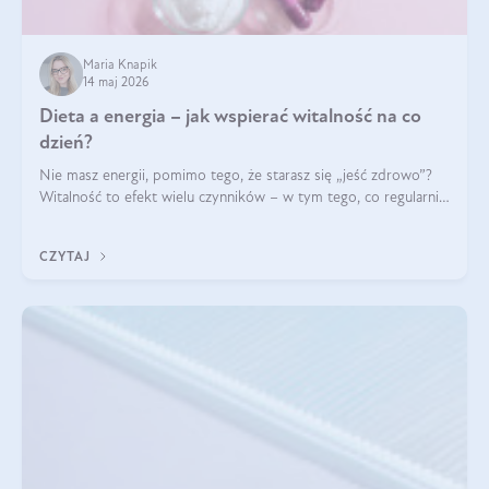
Maria Knapik
14 maj 2026
Dieta a energia – jak wspierać witalność na co
dzień?
Nie masz energii, pomimo tego, że starasz się „jeść zdrowo”?
Witalność to efekt wielu czynników – w tym tego, co regularnie
ląduje na talerzu. Zapotrzebowanie na składniki odżywcze różni
się w zależności od osoby
CZYTAJ