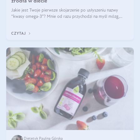
źródła w diecie
Jakie jest Twoje pierwsze skojarzenie po usłyszeniu nazwy
“kwasy omega-3”? Mnie od razu przychodzi na myśl mózg,
wsparcie układu nerwowego i zdrowie skóry. W tym artykule
skupimy się głównie na dwóch kwasach z tej rodziny: DHA oraz
CZYTAJ
EPA.
Dietetyk Paulina Górska