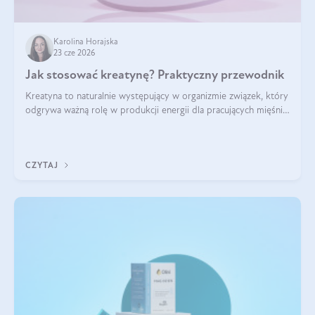
Karolina Horajska
23 cze 2026
Jak stosować kreatynę? Praktyczny przewodnik
Kreatyna to naturalnie występujący w organizmie związek, który
odgrywa ważną rolę w produkcji energii dla pracujących mięśni.
Choć przez lata kojarzono ją głównie ze sportami siłowymi, dziś
jest jednym z najlepiej przebadanych suplementów
stosowanych prze
CZYTAJ