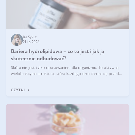
Iza Sykut
21 lip 2026
Bariera hydrolipidowa – co to jest i jak ją
skutecznie odbudować?
Skóra nie jest tylko opakowaniem dla organizmu. To aktywna,
wielofunkcyjna struktura, która każdego dnia chroni cię przed
utratą wody, wahaniami temperatury i czynnikami
środowiskowymi. Jednym z jej kluczowych elementów jest
CZYTAJ
bariera hydrolipidowa.