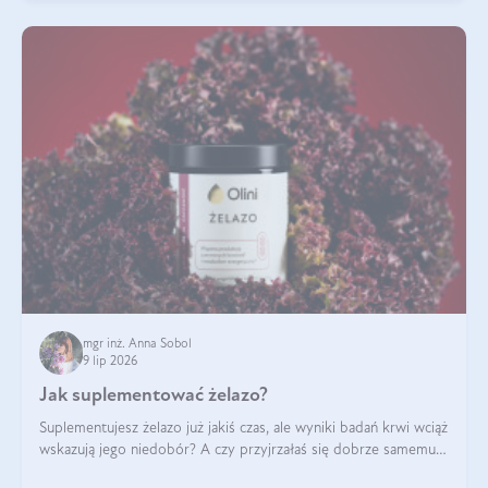
mgr inż. Anna Sobol
9 lip 2026
Jak suplementować żelazo?
Suplementujesz żelazo już jakiś czas, ale wyniki badań krwi wciąż
wskazują jego niedobór? A czy przyjrzałaś się dobrze samemu
sposobowi suplementacji tego mikroelementu? Dowiedz się, jak