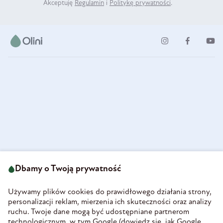
Akceptuję
Regulamin
i
Politykę prywatności
.
ul. Strzegomska 49
693 222 687
58-160 Świebodzice
Dbamy o Twoją prywatność
sklep@olini.pl
Polska
NIP 8860027066
Używamy plików cookies do prawidłowego działania strony,
REGON 890213034
personalizacji reklam, mierzenia ich skuteczności oraz analizy
ruchu. Twoje dane mogą być udostępniane partnerom
INFORMACJE
technologicznym, w tym Google (
dowiedz się, jak Google