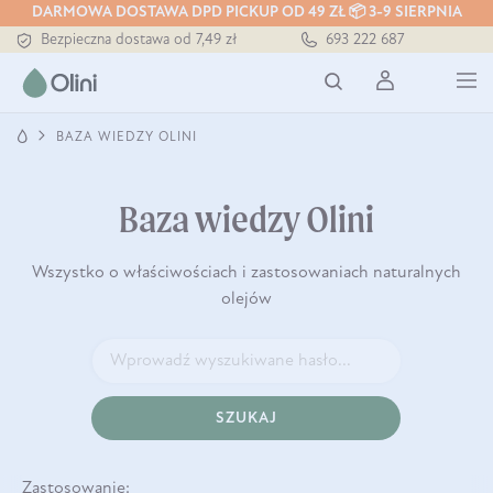
Tłoczony zawsze na zimno
DARMOWA DOSTAWA DPD PICKUP OD 49 ZŁ 📦 3-9 SIERPNIA
Bezpieczna dostawa od 7,49 zł
693 222 687
Darmowa dostawa od 199 zł
Tłoczony zawsze na zimno
BAZA WIEDZY OLINI
Baza wiedzy Olini
Wszystko o właściwościach i zastosowaniach naturalnych
olejów
SZUKAJ
Zastosowanie: