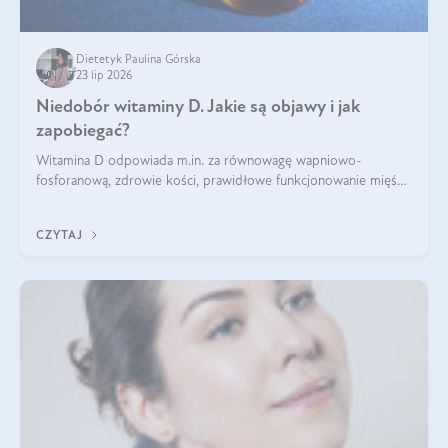
Dietetyk Paulina Górska
23 lip 2026
Niedobór witaminy D. Jakie są objawy i jak
zapobiegać?
Witamina D odpowiada m.in. za równowagę wapniowo-
fosforanową, zdrowie kości, prawidłowe funkcjonowanie mięśni
i wspieranie odporności. Mimo że organizm może ją wytwarzać
pod wpływem słońca, niedobór witaminy D pozostaje częstym
CZYTAJ
problemem.