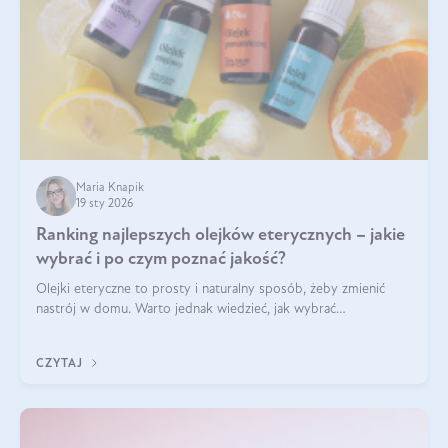
Maria Knapik
19 sty 2026
Ranking najlepszych olejków eterycznych – jakie
wybrać i po czym poznać jakość?
Olejki eteryczne to prosty i naturalny sposób, żeby zmienić
nastrój w domu. Warto jednak wiedzieć, jak wybrać
odpowiednie produkty. Po czym poznać, że są one dobrej
jakości? Jakie olejki eteryczne są najlepsze? Poznaj najważniejsze
CZYTAJ
kryteria wyboru!