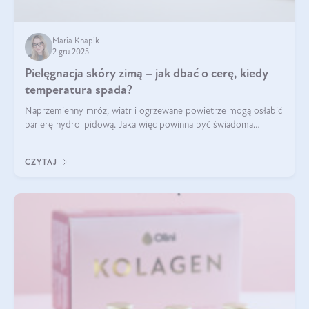
Maria Knapik
2 gru 2025
Pielęgnacja skóry zimą – jak dbać o cerę, kiedy
temperatura spada?
Naprzemienny mróz, wiatr i ogrzewane powietrze mogą osłabić
barierę hydrolipidową. Jaka więc powinna być świadoma
pielęgnacja w okresie chłodnych miesięcy?
CZYTAJ