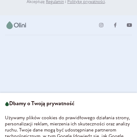
Akceptuję
Regulamin
i
Politykę prywatności
.
ul. Strzegomska 49
693 222 687
58-160 Świebodzice
Dbamy o Twoją prywatność
sklep@olini.pl
Polska
NIP 8860027066
Używamy plików cookies do prawidłowego działania strony,
REGON 890213034
personalizacji reklam, mierzenia ich skuteczności oraz analizy
ruchu. Twoje dane mogą być udostępniane partnerom
INFORMACJE
technologicznym, w tym Google (
dowiedz się, jak Google