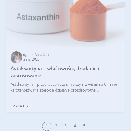
mgr inż. Anna Sobol
12 maj 2025
Astaksantyna – właściwości, działanie i
zastosowanie
Astaksantyna - przeciwutleniacz silniejszy niż witamina C i inne
karotenoidy. Ma szerokie działanie prozdrowotne:
przeciwzapalne, przeciwnowotworowe i immunomodulacyjne.
CZYTAJ
1
2
3
4
5