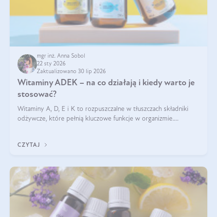
mgr inż. Anna Sobol
22 sty 2026
Zaktualizowano 30 lip 2026
Witaminy ADEK – na co działają i kiedy warto je
stosować?
Witaminy A, D, E i K to rozpuszczalne w tłuszczach składniki
odżywcze, które pełnią kluczowe funkcje w organizmie.
Wspierają zdrowie skóry i wzroku, odporność, prawidłową
krzepliwość krwi oraz mineralizację kości.
CZYTAJ