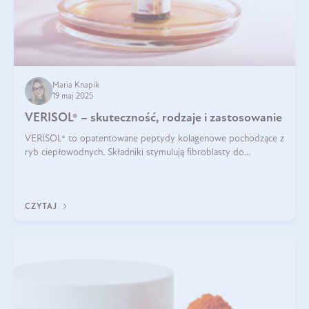
Maria Knapik
19 maj 2025
VERISOL® – skuteczność, rodzaje i zastosowanie
VERISOL® to opatentowane peptydy kolagenowe pochodzące z
ryb ciepłowodnych. Składniki stymulują fibroblasty do
produkcji kolagenu i elastyny w skórze. Kolagen VERISOL®
zapewnia wysoką biodostępność i umożliwia skuteczne dotarcie
do komórek skóry.
CZYTAJ