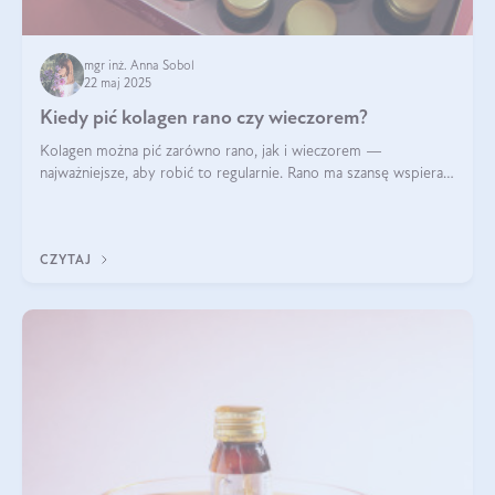
mgr inż. Anna Sobol
22 maj 2025
Kiedy pić kolagen rano czy wieczorem?
Kolagen można pić zarówno rano, jak i wieczorem —
najważniejsze, aby robić to regularnie. Rano ma szansę wspierać
energię i metabolizm, a wieczorem regenerację organizmu
podczas snu.
CZYTAJ