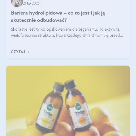
21 lip 2026
Bariera hydrolipidowa – co to jest i jak ją
skutecznie odbudować?
Skóra nie jest tylko opakowaniem dla organizmu. To aktywna,
wielofunkcyjna struktura, która każdego dnia chroni cię przed
utratą wody, wahaniami temperatury i czynnikami
środowiskowymi. Jednym z jej kluczowych elementów jest
CZYTAJ
bariera hydrolipidowa.