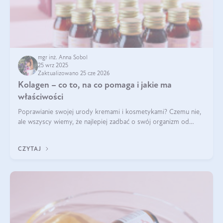
mgr inż. Anna Sobol
25 wrz 2025
Zaktualizowano 25 cze 2026
Kolagen – co to, na co pomaga i jakie ma
właściwości
Poprawianie swojej urody kremami i kosmetykami? Czemu nie,
ale wszyscy wiemy, że najlepiej zadbać o swój organizm od
wewnątrz — to solidna podstawa do tego, by nasz wygląd
zewnętrzny prezentował się zdrowo i atrakcyjnie. Stosowanie
CZYTAJ
wysokiej jakości suplem