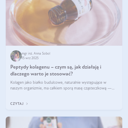
mgr inż. Anna Sobol
15 wrz 2025
Peptydy kolagenu – czym są, jak działają i
dlaczego warto je stosować?
Kolagen jako białko budulcowe, naturalnie występujące w
naszym organizmie, ma całkiem sporą masę cząsteczkową —
nawet do 300 kDa. Jeśli chcielibyśmy suplementować go w tej
formie, byłby trudno strawialny. Aby był lepiej przyswajalny i
CZYTAJ
bardziej biodostępny