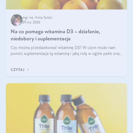
mgr inż. Anna Sobol
29 sty 2026
Na co pomaga witamina D3 – działanie,
niedobory i suplementacja
Czy można przedawkować witaminę D3? W czym może nam
pomóc suplementacja tą witaminą i jaką rolę w ogóle pełni ona
w naszym ciele? Powszechnie wiadomo, że jej przyjmowanie
zalecane jest jesienią i zimą, ale czy wiesz, dlaczego warto to
CZYTAJ
robić?