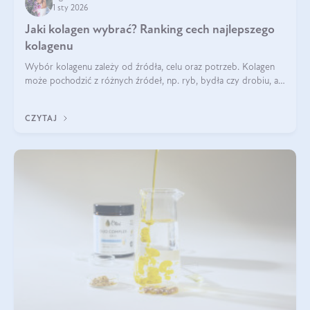
1 sty 2026
Jaki kolagen wybrać? Ranking cech najlepszego
kolagenu
Wybór kolagenu zależy od źródła, celu oraz potrzeb. Kolagen
może pochodzić z różnych źródeł, np. ryb, bydła czy drobiu, a
każdy typ ma swoje unikatowe właściwości. Dla skóry najlepiej
sprawdza się kolagen rybi, a dla wspierania stawów — kolagen
CZYTAJ
bydlęcy.