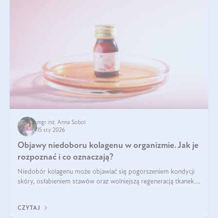
mgr inż. Anna Sobol
15 sty 2026
Objawy niedoboru kolagenu w organizmie. Jak je
rozpoznać i co oznaczają?
Niedobór kolagenu może objawiać się pogorszeniem kondycji
skóry, osłabieniem stawów oraz wolniejszą regeneracją tkanek.
Do najczęstszych sygnałów należą utrata jędrności i
elastyczności skóry, bóle stawów, łamliwość paznokci oraz
CZYTAJ
osłabienie włosów.