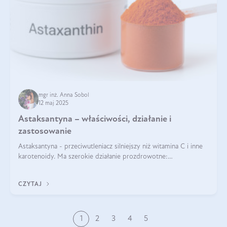
mgr inż. Anna Sobol
12 maj 2025
Astaksantyna – właściwości, działanie i
zastosowanie
Astaksantyna - przeciwutleniacz silniejszy niż witamina C i inne
karotenoidy. Ma szerokie działanie prozdrowotne:
przeciwzapalne, przeciwnowotworowe i immunomodulacyjne.
CZYTAJ
1
2
3
4
5