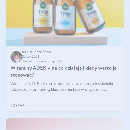
mgr inż. Anna Sobol
22 sty 2026
Zaktualizowano 30 lip 2026
Witaminy ADEK – na co działają i kiedy warto je
stosować?
Witaminy A, D, E i K to rozpuszczalne w tłuszczach składniki
odżywcze, które pełnią kluczowe funkcje w organizmie.
Wspierają zdrowie skóry i wzroku, odporność, prawidłową
krzepliwość krwi oraz mineralizację kości.
CZYTAJ