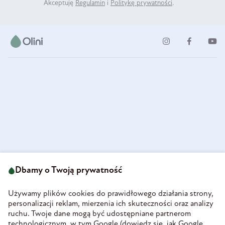
Akceptuję
Regulamin
i
Politykę prywatności
.
ul. Strzegomska 49
693 222 687
58-160 Świebodzice
Dbamy o Twoją prywatność
sklep@olini.pl
Polska
NIP 8860027066
Używamy plików cookies do prawidłowego działania strony,
REGON 890213034
personalizacji reklam, mierzenia ich skuteczności oraz analizy
ruchu. Twoje dane mogą być udostępniane partnerom
INFORMACJE
technologicznym, w tym Google (
dowiedz się, jak Google