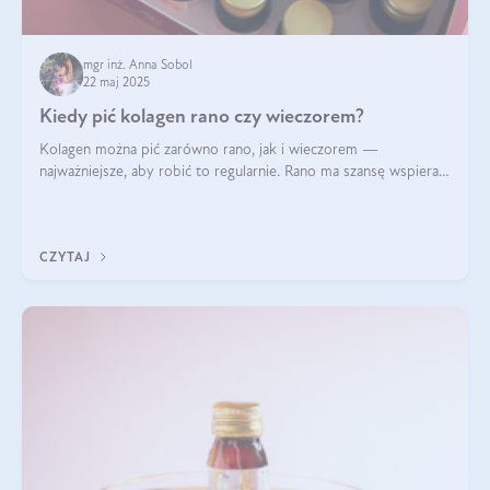
mgr inż. Anna Sobol
22 maj 2025
Kiedy pić kolagen rano czy wieczorem?
Kolagen można pić zarówno rano, jak i wieczorem —
najważniejsze, aby robić to regularnie. Rano ma szansę wspierać
energię i metabolizm, a wieczorem regenerację organizmu
podczas snu.
CZYTAJ