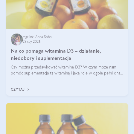
mgr inż. Anna Sobol
29 sty 2026
Na co pomaga witamina D3 – działanie,
niedobory i suplementacja
Czy można przedawkować witaminę D3? W czym może nam
pomóc suplementacja tą witaminą i jaką rolę w ogóle pełni ona
w naszym ciele? Powszechnie wiadomo, że jej przyjmowanie
zalecane jest jesienią i zimą, ale czy wiesz, dlaczego warto to
CZYTAJ
robić?