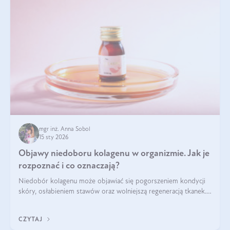
mgr inż. Anna Sobol
15 sty 2026
Objawy niedoboru kolagenu w organizmie. Jak je
rozpoznać i co oznaczają?
Niedobór kolagenu może objawiać się pogorszeniem kondycji
skóry, osłabieniem stawów oraz wolniejszą regeneracją tkanek.
Do najczęstszych sygnałów należą utrata jędrności i
elastyczności skóry, bóle stawów, łamliwość paznokci oraz
CZYTAJ
osłabienie włosów.