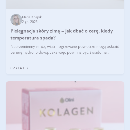
Maria Knapik
2 gru 2025
Pielęgnacja skóry zimą – jak dbać o cerę, kiedy
temperatura spada?
Naprzemienny mróz, wiatr i ogrzewane powietrze mogą osłabić
barierę hydrolipidową. Jaka więc powinna być świadoma
pielęgnacja w okresie chłodnych miesięcy?
CZYTAJ