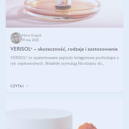
Maria Knapik
19 maj 2025
VERISOL® – skuteczność, rodzaje i zastosowanie
VERISOL® to opatentowane peptydy kolagenowe pochodzące z
ryb ciepłowodnych. Składniki stymulują fibroblasty do
produkcji kolagenu i elastyny w skórze. Kolagen VERISOL®
zapewnia wysoką biodostępność i umożliwia skuteczne dotarcie
do komórek skóry.
CZYTAJ