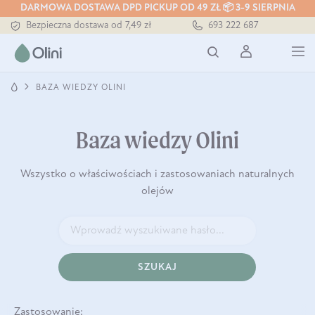
DARMOWA DOSTAWA DPD PICKUP OD 49 ZŁ 📦 3-9 SIERPNIA
Bezpieczna dostawa od 7,49 zł
693 222 687
Darmowa dostawa od 199 zł
Tłoczony zawsze na zimno
BAZA WIEDZY OLINI
Baza wiedzy Olini
Wszystko o właściwościach i zastosowaniach naturalnych
olejów
SZUKAJ
Zastosowanie: