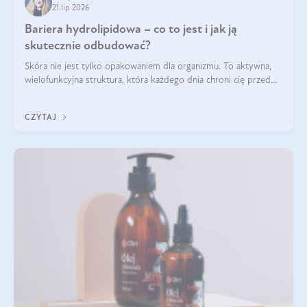
21 lip 2026
Bariera hydrolipidowa – co to jest i jak ją
skutecznie odbudować?
Skóra nie jest tylko opakowaniem dla organizmu. To aktywna,
wielofunkcyjna struktura, która każdego dnia chroni cię przed
utratą wody, wahaniami temperatury i czynnikami
środowiskowymi. Jednym z jej kluczowych elementów jest
CZYTAJ
bariera hydrolipidowa.