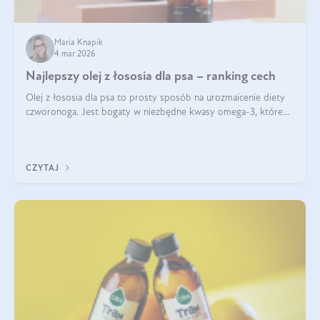
Maria Knapik
4 mar 2026
Najlepszy olej z łososia dla psa – ranking cech
Olej z łososia dla psa to prosty sposób na urozmaicenie diety
czworonoga. Jest bogaty w niezbędne kwasy omega-3, które
mogą pozytywnie wpłynąć na ogólną formę pupila. Na jakie
właściwości tego oleju rybiego warto w szczególności zwrócić
uwagę?
CZYTAJ