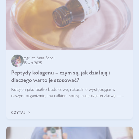
mgr inż. Anna Sobol
15 wrz 2025
Peptydy kolagenu – czym są, jak działają i
dlaczego warto je stosować?
Kolagen jako białko budulcowe, naturalnie występujące w
naszym organizmie, ma całkiem sporą masę cząsteczkową —
nawet do 300 kDa. Jeśli chcielibyśmy suplementować go w tej
formie, byłby trudno strawialny. Aby był lepiej przyswajalny i
CZYTAJ
bardziej biodostępny