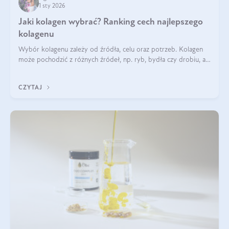
1 sty 2026
Jaki kolagen wybrać? Ranking cech najlepszego
kolagenu
Wybór kolagenu zależy od źródła, celu oraz potrzeb. Kolagen
może pochodzić z różnych źródeł, np. ryb, bydła czy drobiu, a
każdy typ ma swoje unikatowe właściwości. Dla skóry najlepiej
sprawdza się kolagen rybi, a dla wspierania stawów — kolagen
CZYTAJ
bydlęcy.