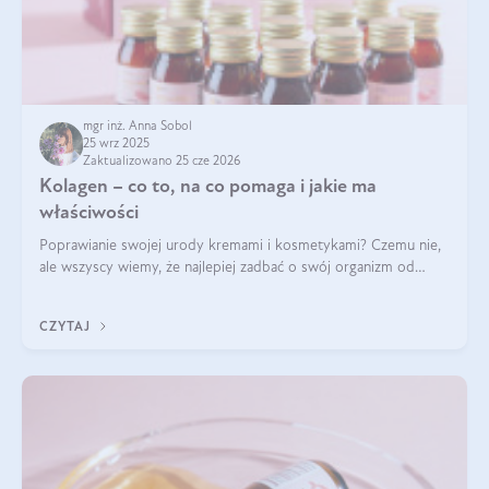
mgr inż. Anna Sobol
25 wrz 2025
Zaktualizowano 25 cze 2026
Kolagen – co to, na co pomaga i jakie ma
właściwości
Poprawianie swojej urody kremami i kosmetykami? Czemu nie,
ale wszyscy wiemy, że najlepiej zadbać o swój organizm od
wewnątrz — to solidna podstawa do tego, by nasz wygląd
zewnętrzny prezentował się zdrowo i atrakcyjnie. Stosowanie
CZYTAJ
wysokiej jakości suplem