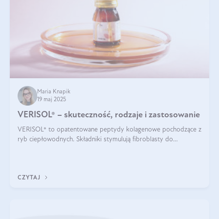
Maria Knapik
19 maj 2025
VERISOL® – skuteczność, rodzaje i zastosowanie
VERISOL® to opatentowane peptydy kolagenowe pochodzące z
ryb ciepłowodnych. Składniki stymulują fibroblasty do
produkcji kolagenu i elastyny w skórze. Kolagen VERISOL®
zapewnia wysoką biodostępność i umożliwia skuteczne dotarcie
do komórek skóry.
CZYTAJ