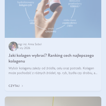
mgr inż. Anna Sobol
1 sty 2026
Jaki kolagen wybrać? Ranking cech najlepszego
kolagenu
Wybór kolagenu zależy od źródła, celu oraz potrzeb. Kolagen
może pochodzić z różnych źródeł, np. ryb, bydła czy drobiu, a
każdy typ ma swoje unikatowe właściwości. Dla skóry najlepiej
sprawdza się kolagen rybi, a dla wspierania stawów — kolagen
CZYTAJ
bydlęcy.