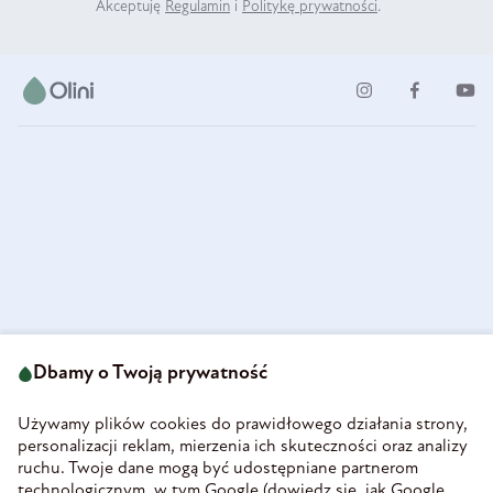
Akceptuję
Regulamin
i
Politykę prywatności
.
ul. Strzegomska 49
693 222 687
58-160 Świebodzice
Dbamy o Twoją prywatność
sklep@olini.pl
Polska
NIP 8860027066
Używamy plików cookies do prawidłowego działania strony,
REGON 890213034
personalizacji reklam, mierzenia ich skuteczności oraz analizy
ruchu. Twoje dane mogą być udostępniane partnerom
INFORMACJE
technologicznym, w tym Google (
dowiedz się, jak Google