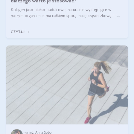
dlaczego warto je stosować?
Kolagen jako białko budulcowe, naturalnie występujące w
naszym organizmie, ma całkiem sporą masę cząsteczkową —
nawet do 300 kDa. Jeśli chcielibyśmy suplementować go w tej
formie, byłby trudno strawialny. Aby był lepiej przyswajalny i
CZYTAJ
bardziej biodostępny
mgr inż. Anna Sobol