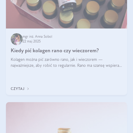
mgr inż. Anna Sobol
22 maj 2025
Kiedy pić kolagen rano czy wieczorem?
Kolagen można pić zarówno rano, jak i wieczorem —
najważniejsze, aby robić to regularnie. Rano ma szansę wspierać
energię i metabolizm, a wieczorem regenerację organizmu
podczas snu.
CZYTAJ