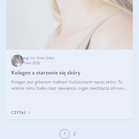
mgr inż. Anna Sobol
1 kwi 2025
Kolagen a starzenie się skóry
Kolagen jest głównym białkiem budulcowym naszej skóry. To
właśnie temu białku nasz największy organ zawdzięcza zdrowy
wygląd, odpowiednie nawilżenie i prawidłowe funkcjonowanie.tt
CZYTAJ
1
2