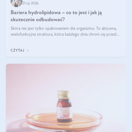
21 lip 2026
Bariera hydrolipidowa – co to jest i jak ją
skutecznie odbudować?
Skóra nie jest tylko opakowaniem dla organizmu. To aktywna,
wielofunkcyjna struktura, która każdego dnia chroni cię przed
utratą wody, wahaniami temperatury i czynnikami
środowiskowymi. Jednym z jej kluczowych elementów jest
CZYTAJ
bariera hydrolipidowa.