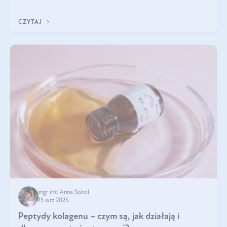
wewnątrz — to solidna podstawa do tego, by nasz wygląd
zewnętrzny prezentował się zdrowo i atrakcyjnie. Stosowanie
CZYTAJ
wysokiej jakości suplem
mgr inż. Anna Sobol
15 wrz 2025
Peptydy kolagenu – czym są, jak działają i