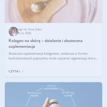
mgr inż. Anna Sobol
8 sty 2026
Kolagen na skórę – działanie i skuteczna
suplementacja
Skuteczna suplementacja kolagenem, zwłaszcza w formie
hydrolizowanych peptydów, może wspierać regenerację skóry i
poprawiać jej wygląd, jeśli jest połączona z odpowiednią dietą i
regularnością stosowania.
CZYTAJ