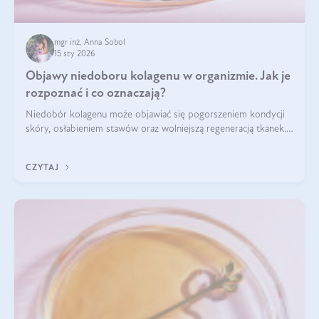
mgr inż. Anna Sobol
15 sty 2026
Objawy niedoboru kolagenu w organizmie. Jak je
rozpoznać i co oznaczają?
Niedobór kolagenu może objawiać się pogorszeniem kondycji
skóry, osłabieniem stawów oraz wolniejszą regeneracją tkanek.
Do najczęstszych sygnałów należą utrata jędrności i
elastyczności skóry, bóle stawów, łamliwość paznokci oraz
CZYTAJ
osłabienie włosów.