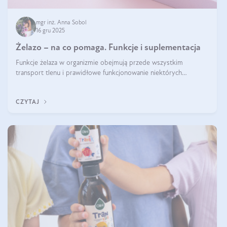
mgr inż. Anna Sobol
16 gru 2025
Żelazo – na co pomaga. Funkcje i suplementacja
Funkcje żelaza w organizmie obejmują przede wszystkim
transport tlenu i prawidłowe funkcjonowanie niektórych
enzymów. Żelazo odpowiada też za działanie układu
immunologicznego i nerwowego, szczególnie na wczesnym
CZYTAJ
etapie życia.