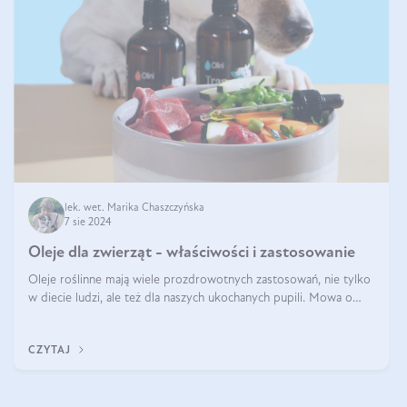
lek. wet. Marika Chaszczyńska
7 sie 2024
Oleje dla zwierząt - właściwości i zastosowanie
Oleje roślinne mają wiele prozdrowotnych zastosowań, nie tylko
w diecie ludzi, ale też dla naszych ukochanych pupili. Mowa o
psach, kotach, koniach, a nawet królikach i gryzoniach! Jest to
fantastyc
CZYTAJ