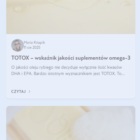
Maria Knapik
11 sie 2025
TOTOX – wskaźnik jakości suplementów omega-3
O jakości oleju rybiego nie decyduje wyłącznie ilość kwasów
DHA i EPA. Bardzo istotnym wyznacznikiem jest TOTOX. To
wskaźnik, który pokazuje skuteczność, świeżość oraz
bezpieczeństwo suplementu?
CZYTAJ