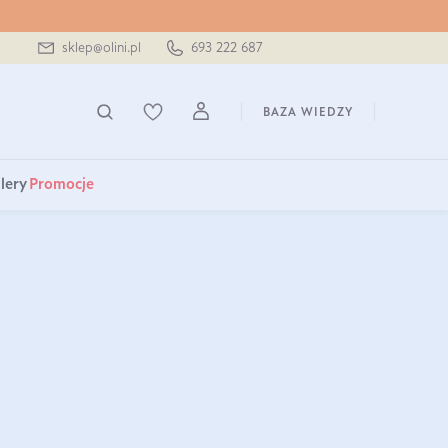
sklep@olini.pl
693 222 687
BAZA WIEDZY
lery
Promocje