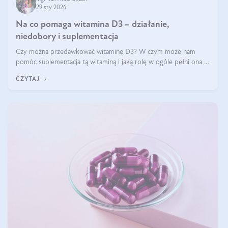
29 sty 2026
Na co pomaga witamina D3 – działanie,
niedobory i suplementacja
Czy można przedawkować witaminę D3? W czym może nam
pomóc suplementacja tą witaminą i jaką rolę w ogóle pełni ona w
naszym ciele? Powszechnie wiadomo, że jej przyjmowanie
CZYTAJ
zalecane jest jesienią i zimą, ale czy wiesz, dlaczego warto to
robić?