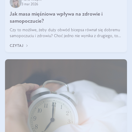
3 mar 2026
Jak masa mięśniowa wpływa na zdrowie i
samopoczucie?
Czy to możliwe, żeby duży obwód bicepsa równał się dobremu
samopoczuciu i zdrowiu? Choć jedno nie wynika z drugiego, to
jest między nimi powiązanie – masa mięśniowa może znacznie
CZYTAJ
poprawić jakość życia. W jaki sposób? W tym wpisie wszystko
wyjaśnimy.