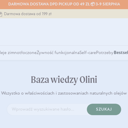
DARMOWA DOSTAWA DPD PICKUP OD 49 ZŁ 📦 3-9 SIERPNIA
Darmowa dostawa od 199 zł
leje zimnotłoczone
Żywność funkcjonalna
Self-care
Potrzeby
Bestsel
Baza wiedzy Olini
Wszystko o właściwościach i zastosowaniach naturalnych olejów
SZUKAJ