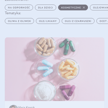
NA ODPORNOŚĆ
DLA DZIECI
KOSMETYCZNE
OLEJOWAN
Tematyka:
OLIWA Z OLIWEK
OLEJ LNIANY
OLEJ Z CZARNUSZKI
OCET
Maria Knapik