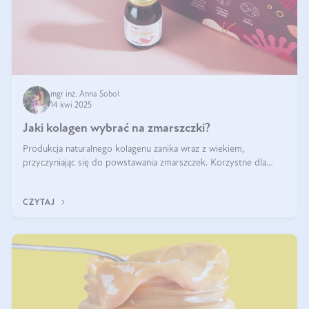
mgr inż. Anna Sobol
14 kwi 2025
Jaki kolagen wybrać na zmarszczki?
Produkcja naturalnego kolagenu zanika wraz z wiekiem,
przyczyniając się do powstawania zmarszczek. Korzystne dla
skóry efekty stosowania kolagenu w formie preparatów
doustnych potwierdzone zostały przez badania naukowe.
CZYTAJ