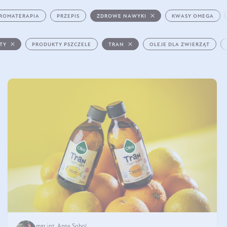
ROMATERAPIA
PRZEPIS
ZDROWE NAWYKI
KWASY OMEGA
STY
PRODUKTY PSZCZELE
TRAN
OLEJE DLA ZWIERZĄT
mgr inż. Anna Sobol