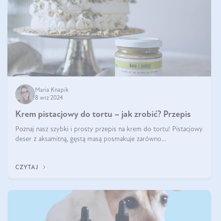
Maria Knapik
8 wrz 2024
Krem pistacjowy do tortu – jak zrobić? Przepis
Poznaj nasz szybki i prosty przepis na krem do tortu! Pistacjowy
deser z aksamitną, gęstą masą posmakuje zarówno
domownikom, jak i gościom. Dzięki niemu każdy kawałek ciasta
będzie prawdziwą ucztą dla
CZYTAJ