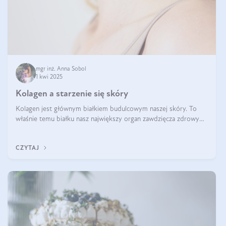
mgr inż. Anna Sobol
1 kwi 2025
Kolagen a starzenie się skóry
Kolagen jest głównym białkiem budulcowym naszej skóry. To
właśnie temu białku nasz największy organ zawdzięcza zdrowy
wygląd, odpowiednie nawilżenie i prawidłowe funkcjonowanie.tt
CZYTAJ