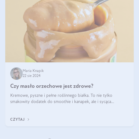
Maria Knapik
22 sie 2024
Czy masło orzechowe jest zdrowe?
Kremowe, pyszne i pełne roślinnego białka. To nie tylko
smakowity dodatek do smoothie i kanapek, ale i sycąca
przekąska dla całej rodziny. Czy warto jeść masło orzechowe?
Jakie są korzyści zdrowotne
CZYTAJ