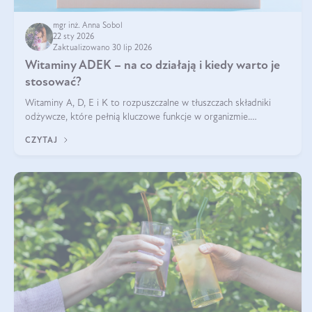
mgr inż. Anna Sobol
22 sty 2026
Zaktualizowano 30 lip 2026
Witaminy ADEK – na co działają i kiedy warto je
stosować?
Witaminy A, D, E i K to rozpuszczalne w tłuszczach składniki
odżywcze, które pełnią kluczowe funkcje w organizmie.
Wspierają zdrowie skóry i wzroku, odporność, prawidłową
CZYTAJ
krzepliwość krwi oraz mineralizację kości.