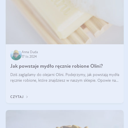
Anna Duda
17 lis 2024
Jak powstaje mydło ręcznie robione Olini?
Dziś zaglądamy do olejarni Olini. Podejrzymy, jak powstają mydła
ręcznie robione, które znajdziesz w naszym sklepie. Opowie nam
o tym Ela, do której należy produkcja mydła w Olini.
CZYTAJ