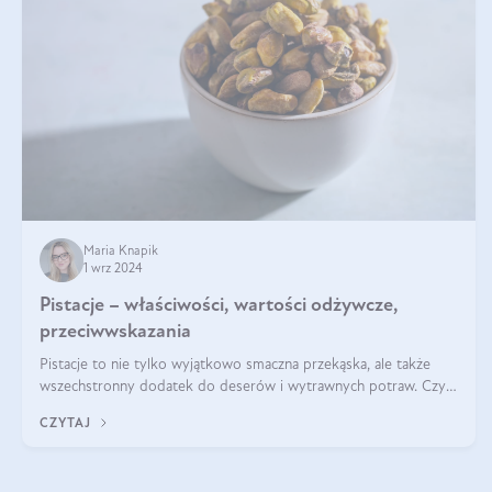
Maria Knapik
1 wrz 2024
Pistacje – właściwości, wartości odżywcze,
przeciwwskazania
Pistacje to nie tylko wyjątkowo smaczna przekąska, ale także
wszechstronny dodatek do deserów i wytrawnych potraw. Czy
pistacje są zdrowe? Jakie są ich właściwości? Gdzie rosną i czy
CZYTAJ
każdy może się ni