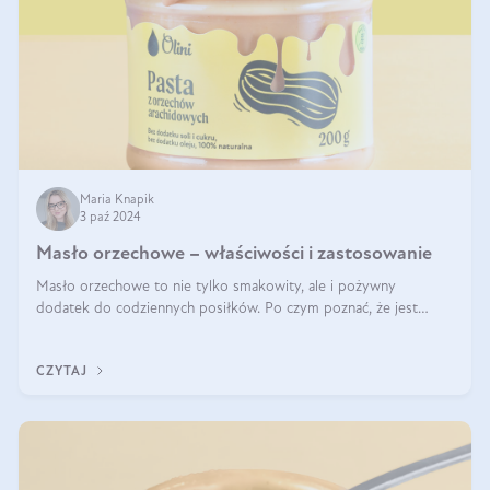
Maria Knapik
3 paź 2024
Masło orzechowe – właściwości i zastosowanie
Masło orzechowe to nie tylko smakowity, ale i pożywny
dodatek do codziennych posiłków. Po czym poznać, że jest
wysokiej jakości? Do jakich przepisów najlepiej je wykorzystać?
Czym różni się od pasty
CZYTAJ