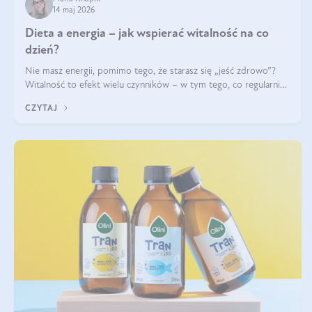
14 maj 2026
Dieta a energia – jak wspierać witalność na co
dzień?
Nie masz energii, pomimo tego, że starasz się „jeść zdrowo”?
Witalność to efekt wielu czynników – w tym tego, co regularnie
ląduje na talerzu. Zapotrzebowanie na składniki odżywcze różni
CZYTAJ
się w zależności od osoby