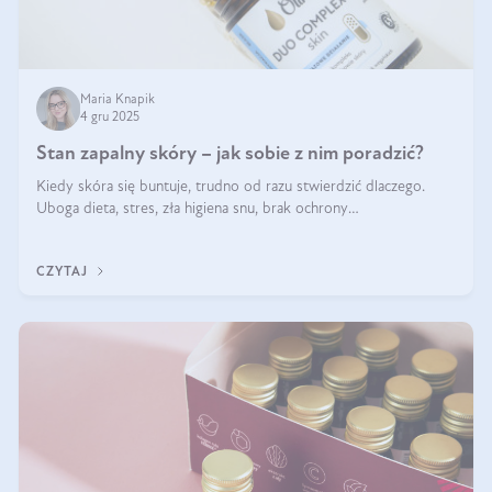
Maria Knapik
4 gru 2025
Stan zapalny skóry – jak sobie z nim poradzić?
Kiedy skóra się buntuje, trudno od razu stwierdzić dlaczego.
Uboga dieta, stres, zła higiena snu, brak ochrony
przeciwsłonecznej – powodów nasilenia stanów zapalnych może
być wiele. Jak poradzić sobie z ich przyczynami i skutkami?
CZYTAJ