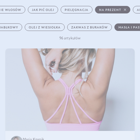
IE WŁOSÓW
JAK PIĆ OLEJ
PIELĘGNACJA
NA PREZENT
A
 JABŁKOWY
OLEJ Z WIESIOŁKA
ZAKWAS Z BURAKÓW
MASŁA I PA
96 artykułów
Maria Knapik