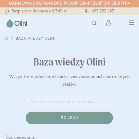
DARMOWA DOSTAWA DPD PICKUP OD 49 ZŁ 📦 3-9 SIERPNIA
Bezpieczna dostawa od 7,49 zł
693 222 687
Darmowa dostawa od 199 zł
Tłoczony zawsze na zimno
BAZA WIEDZY OLINI
Baza wiedzy Olini
Wszystko o właściwościach i zastosowaniach naturalnych
olejów
SZUKAJ
Zastosowanie: