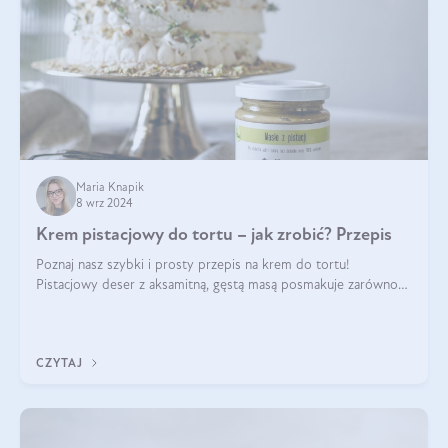
Maria Knapik
8 wrz 2024
Krem pistacjowy do tortu – jak zrobić? Przepis
Poznaj nasz szybki i prosty przepis na krem do tortu!
Pistacjowy deser z aksamitną, gęstą masą posmakuje zarówno
domownikom, jak i gościom. Dzięki niemu każdy kawałek ciasta
będzie prawdziwą ucztą dla
CZYTAJ