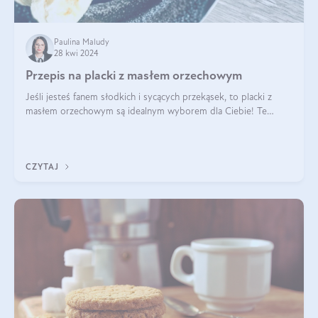
Paulina Maludy
28 kwi 2024
Przepis na placki z masłem orzechowym
Jeśli jesteś fanem słodkich i sycących przekąsek, to placki z
masłem orzechowym są idealnym wyborem dla Ciebie! Te
pyszne placuszki, idealne na śniadanie lub podwieczorek z
pewnością dostarczą Ci ener
CZYTAJ