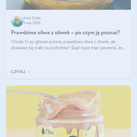
Anna Duda
5 mar 2025
Prawdziwa oliwa z oliwek – po czym ją poznać?
Chodzi Ci po głowie pyszna, prawdziwa oliwa z oliwek, ale
obawiasz się trafić na podróbkę? Skąd masz mieć pewność, że
produkt, który kupujesz, powstał z owoców z oliwnych gajów?
A do tego jest śwież
CZYTAJ