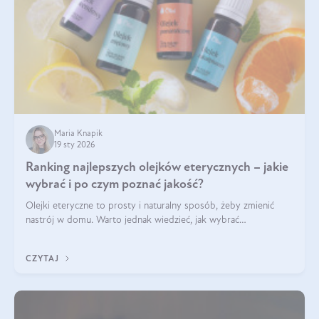
Maria Knapik
19 sty 2026
Ranking najlepszych olejków eterycznych – jakie
wybrać i po czym poznać jakość?
Olejki eteryczne to prosty i naturalny sposób, żeby zmienić
nastrój w domu. Warto jednak wiedzieć, jak wybrać
odpowiednie produkty. Po czym poznać, że są one dobrej
jakości? Jakie olejki eteryczne są najlepsze? Poznaj najważniejsze
CZYTAJ
kryteria wyboru!