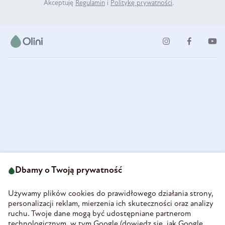
Akceptuję
Regulamin
i
Politykę prywatności
.
ul. Strzegomska 49
693 222 687
58-160 Świebodzice
Dbamy o Twoją prywatność
sklep@olini.pl
Polska
NIP 8860027066
Używamy plików cookies do prawidłowego działania strony,
REGON 890213034
personalizacji reklam, mierzenia ich skuteczności oraz analizy
ruchu. Twoje dane mogą być udostępniane partnerom
INFORMACJE
technologicznym, w tym Google (
dowiedz się, jak Google