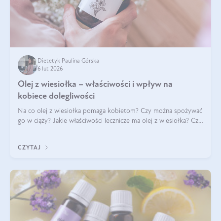
Dietetyk Paulina Górska
6 lut 2026
Olej z wiesiołka – właściwości i wpływ na
kobiece dolegliwości
Na co olej z wiesiołka pomaga kobietom? Czy można spożywać
go w ciąży? Jakie właściwości lecznicze ma olej z wiesiołka? Czy
jego skuteczność potwierdzają badania? Ile trzeba czekać na
efekty? Jaka jes
CZYTAJ