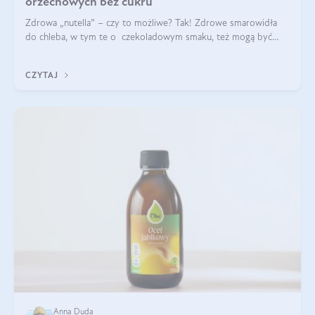
orzechowych bez cukru
Zdrowa „nutella” – czy to możliwe? Tak! Zdrowe smarowidła
do chleba, w tym te o czekoladowym smaku, też mogą być
pyszne. Przeczytaj nasz artykuł i dowiedz się więcej!
CZYTAJ
Anna Duda