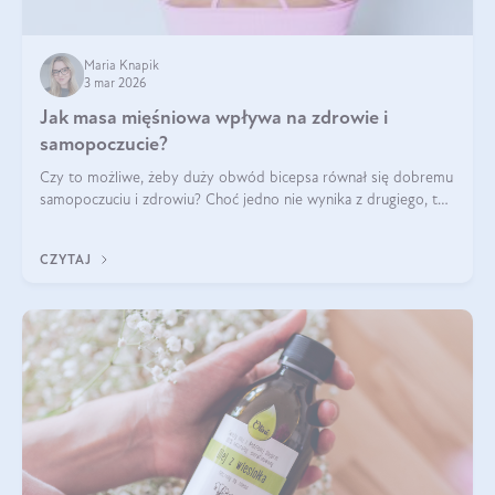
Maria Knapik
3 mar 2026
Jak masa mięśniowa wpływa na zdrowie i
samopoczucie?
Czy to możliwe, żeby duży obwód bicepsa równał się dobremu
samopoczuciu i zdrowiu? Choć jedno nie wynika z drugiego, to
jest między nimi powiązanie – masa mięśniowa może znacznie
poprawić jakość życia. W jaki sposób? W tym wpisie wszystko
CZYTAJ
wyjaśnimy.