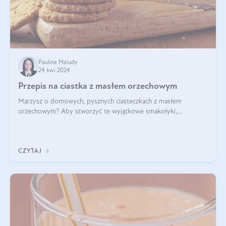
Paulina Maludy
24 kwi 2024
Przepis na ciastka z masłem orzechowym
Marzysz o domowych, pysznych ciasteczkach z masłem
orzechowym? Aby stworzyć te wyjątkowe smakołyki,
potrzebujesz kilku prostych składników takich jak masło
orzechowe, jajko, kawałki orzechów, mąka psz
CZYTAJ