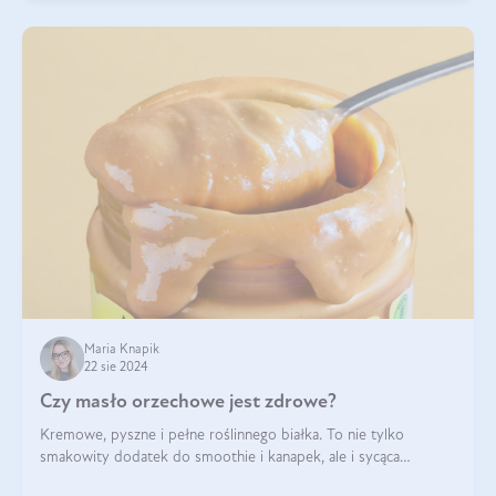
Maria Knapik
22 sie 2024
Czy masło orzechowe jest zdrowe?
Kremowe, pyszne i pełne roślinnego białka. To nie tylko
smakowity dodatek do smoothie i kanapek, ale i sycąca
przekąska dla całej rodziny. Czy warto jeść masło orzechowe?