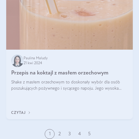
Paulina Maludy
21 kwi 2024
Przepis na koktajl z masłem orzechowym
Shake z masłem orzechowym to doskonały wybór dla osób
poszukujących pożywnego i sycącego napoju. Jego wysoka
zawartość białka sprawia, że jest idealnym uzupełnieniem diety,
szczególnie dla osób aktywn
CZYTAJ
1
2
3
4
5