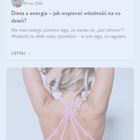
14 maj 2026
Dieta a energia – jak wspierać witalność na co
dzień?
Nie masz energii, pomimo tego, że starasz się „jeść zdrowo”?
Witalność to efekt wielu czynników – w tym tego, co regularnie
ląduje na talerzu. Zapotrzebowanie na składniki odżywcze różni
się w zależności od osoby
CZYTAJ