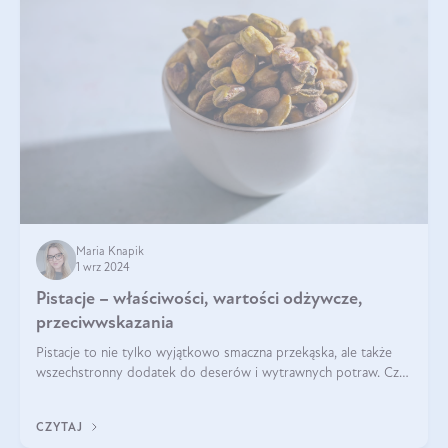
Maria Knapik
1 wrz 2024
Pistacje – właściwości, wartości odżywcze,
przeciwwskazania
Pistacje to nie tylko wyjątkowo smaczna przekąska, ale także
wszechstronny dodatek do deserów i wytrawnych potraw. Czy
pistacje są zdrowe? Jakie są ich właściwości? Gdzie rosną i czy
każdy może się ni
CZYTAJ