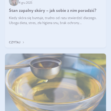
4 gru 2025
Stan zapalny skóry – jak sobie z nim poradzić?
Kiedy skóra się buntuje, trudno od razu stwierdzić dlaczego.
Uboga dieta, stres, zła higiena snu, brak ochrony
przeciwsłonecznej – powodów nasilenia stanów zapalnych może
być wiele. Jak poradzić sobie z ich przyczynami i skutkami?
CZYTAJ