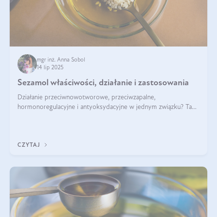
mgr inż. Anna Sobol
14 lip 2025
Sezamol właściwości, działanie i zastosowania
Działanie przeciwnowotworowe, przeciwzapalne,
hormonoregulacyjne i antyoksydacyjne w jednym związku? Tak
— to właśnie natura sezamolu, który obecny jest w oleju
sezamowym. Dowiedz się, dlaczego warto wprowadzić go do
swojej diety — być może to pierwsza ok
CZYTAJ