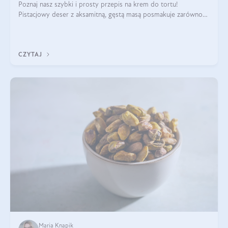
Poznaj nasz szybki i prosty przepis na krem do tortu!
Pistacjowy deser z aksamitną, gęstą masą posmakuje zarówno
domownikom, jak i gościom. Dzięki niemu każdy kawałek ciasta
będzie prawdziwą ucztą dla
CZYTAJ
Maria Knapik