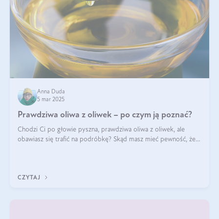
Anna Duda
5 mar 2025
Prawdziwa oliwa z oliwek – po czym ją poznać?
Chodzi Ci po głowie pyszna, prawdziwa oliwa z oliwek, ale
obawiasz się trafić na podróbkę? Skąd masz mieć pewność, że
produkt, który kupujesz, powstał z owoców z oliwnych gajów?
A do tego jest śwież
CZYTAJ