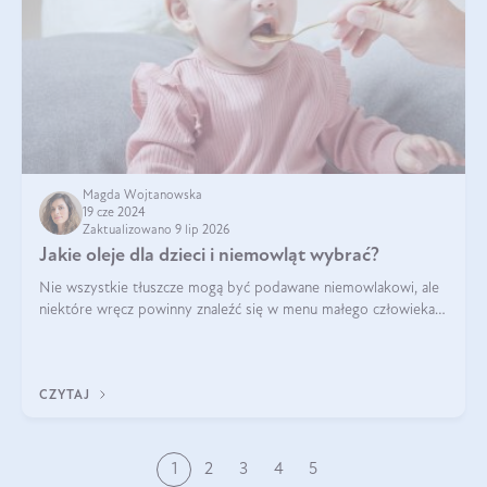
Magda Wojtanowska
19 cze 2024
Zaktualizowano 9 lip 2026
Jakie oleje dla dzieci i niemowląt wybrać?
Nie wszystkie tłuszcze mogą być podawane niemowlakowi, ale
niektóre wręcz powinny znaleźć się w menu małego człowieka.
Warto pamiętać, że dzieci mają zwiększone zapotrzebowanie na
niezbędne nienasycon
CZYTAJ
1
2
3
4
5