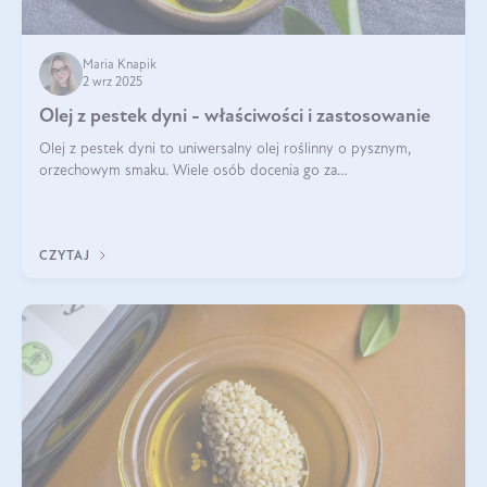
Maria Knapik
2 wrz 2025
Olej z pestek dyni - właściwości i zastosowanie
Olej z pestek dyni to uniwersalny olej roślinny o pysznym,
orzechowym smaku. Wiele osób docenia go za
wszechstronność, bo przydaje się zarówno w kuchni, jak i w
pielęgnacji. Często wykorzystuje się go
CZYTAJ