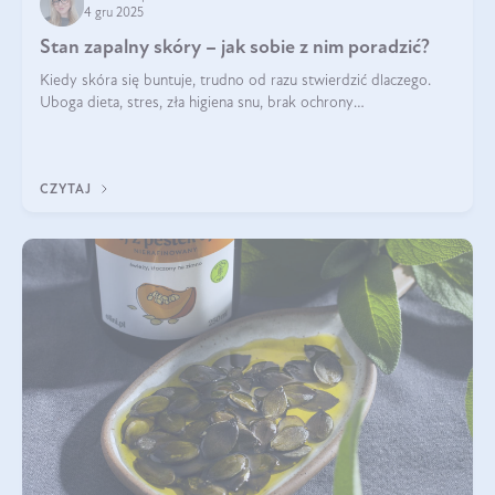
4 gru 2025
Stan zapalny skóry – jak sobie z nim poradzić?
Kiedy skóra się buntuje, trudno od razu stwierdzić dlaczego.
Uboga dieta, stres, zła higiena snu, brak ochrony
przeciwsłonecznej – powodów nasilenia stanów zapalnych może
być wiele. Jak poradzić sobie z ich przyczynami i skutkami?
CZYTAJ