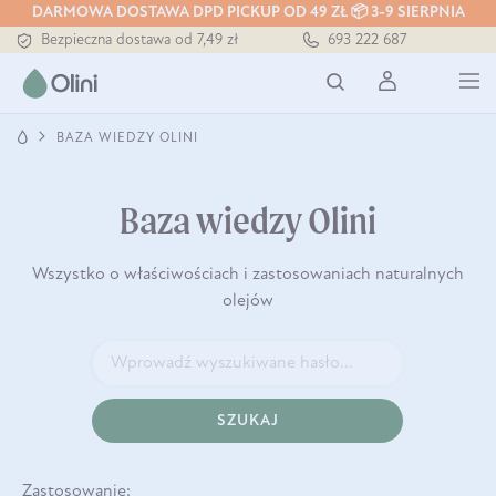
Tłoczony zawsze na zimno
DARMOWA DOSTAWA DPD PICKUP OD 49 ZŁ 📦 3-9 SIERPNIA
Bezpieczna dostawa od 7,49 zł
693 222 687
Darmowa dostawa od 199 zł
Tłoczony zawsze na zimno
BAZA WIEDZY OLINI
Baza wiedzy Olini
Wszystko o właściwościach i zastosowaniach naturalnych
olejów
SZUKAJ
Zastosowanie: