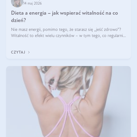
14 maj 2026
Dieta a energia – jak wspierać witalność na co
dzień?
Nie masz energii, pomimo tego, że starasz się „jeść zdrowo”?
Witalność to efekt wielu czynników – w tym tego, co regularnie
ląduje na talerzu. Zapotrzebowanie na składniki odżywcze różni
się w zależności od osoby
CZYTAJ