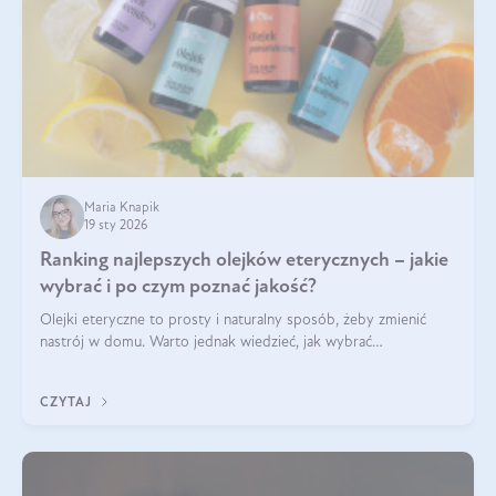
Maria Knapik
19 sty 2026
Ranking najlepszych olejków eterycznych – jakie
wybrać i po czym poznać jakość?
Olejki eteryczne to prosty i naturalny sposób, żeby zmienić
nastrój w domu. Warto jednak wiedzieć, jak wybrać
odpowiednie produkty. Po czym poznać, że są one dobrej
jakości? Jakie olejki eteryczne są najlepsze? Poznaj najważniejsze
CZYTAJ
kryteria wyboru!