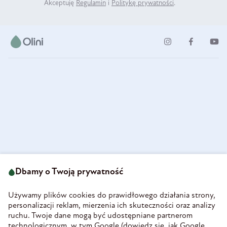
Akceptuję
Regulamin
i
Politykę prywatności
.
ul. Strzegomska 49
693 222 687
58-160 Świebodzice
Dbamy o Twoją prywatność
sklep@olini.pl
Polska
NIP 8860027066
Używamy plików cookies do prawidłowego działania strony,
REGON 890213034
personalizacji reklam, mierzenia ich skuteczności oraz analizy
ruchu. Twoje dane mogą być udostępniane partnerom
INFORMACJE
technologicznym, w tym Google (
dowiedz się, jak Google