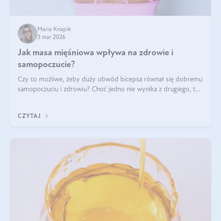
Maria Knapik
3 mar 2026
Jak masa mięśniowa wpływa na zdrowie i
samopoczucie?
Czy to możliwe, żeby duży obwód bicepsa równał się dobremu
samopoczuciu i zdrowiu? Choć jedno nie wynika z drugiego, to
jest między nimi powiązanie – masa mięśniowa może znacznie
poprawić jakość życia. W jaki sposób? W tym wpisie wszystko
CZYTAJ
wyjaśnimy.