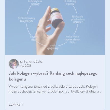
mgr inż. Anna Sobol
1 sty 2026
Jaki kolagen wybrać? Ranking cech najlepszego
kolagenu
Wybór kolagenu zależy od źródła, celu oraz potrzeb. Kolagen
może pochodzić z różnych źródeł, np. ryb, bydła czy drobiu, a
każdy typ ma swoje unikatowe właściwości. Dla skóry najlepiej
sprawdza się kolagen rybi, a dla wspierania stawów — kolagen
CZYTAJ
bydlęcy.