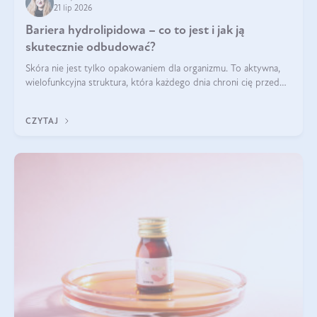
21 lip 2026
Bariera hydrolipidowa – co to jest i jak ją
skutecznie odbudować?
Skóra nie jest tylko opakowaniem dla organizmu. To aktywna,
wielofunkcyjna struktura, która każdego dnia chroni cię przed
utratą wody, wahaniami temperatury i czynnikami
środowiskowymi. Jednym z jej kluczowych elementów jest
CZYTAJ
bariera hydrolipidowa.