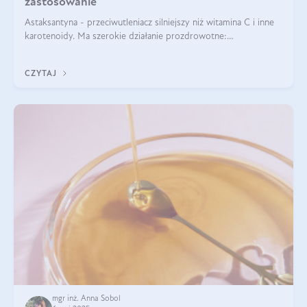
zastosowanie
Astaksantyna - przeciwutleniacz silniejszy niż witamina C i inne
karotenoidy. Ma szerokie działanie prozdrowotne:
przeciwzapalne, przeciwnowotworowe i immunomodulacyjne.
CZYTAJ
mgr inż. Anna Sobol