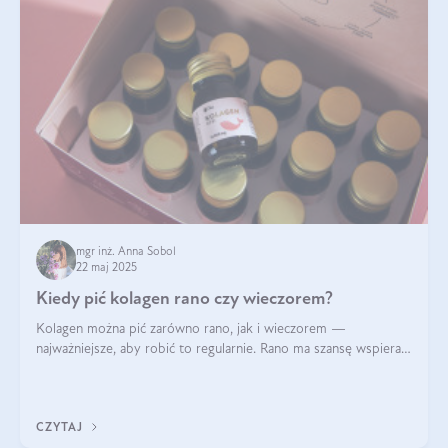
mgr inż. Anna Sobol
22 maj 2025
Kiedy pić kolagen rano czy wieczorem?
Kolagen można pić zarówno rano, jak i wieczorem —
najważniejsze, aby robić to regularnie. Rano ma szansę wspierać
energię i metabolizm, a wieczorem regenerację organizmu
podczas snu.
CZYTAJ