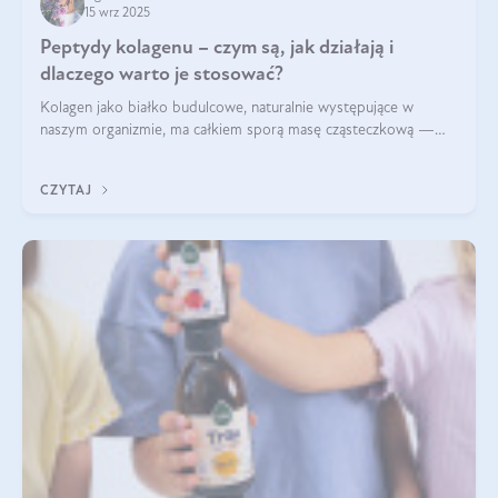
15 wrz 2025
Peptydy kolagenu – czym są, jak działają i
dlaczego warto je stosować?
Kolagen jako białko budulcowe, naturalnie występujące w
naszym organizmie, ma całkiem sporą masę cząsteczkową —
nawet do 300 kDa. Jeśli chcielibyśmy suplementować go w tej
formie, byłby trudno strawialny. Aby był lepiej przyswajalny i
CZYTAJ
bardziej biodostępny