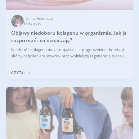
mgr inż. Anna Sobol
15 sty 2026
Objawy niedoboru kolagenu w organizmie. Jak je
rozpoznać i co oznaczają?
Niedobór kolagenu może objawiać się pogorszeniem kondycji
skóry, osłabieniem stawów oraz wolniejszą regeneracją tkanek.
Do najczęstszych sygnałów należą utrata jędrności i
elastyczności skóry, bóle stawów, łamliwość paznokci oraz
CZYTAJ
osłabienie włosów.