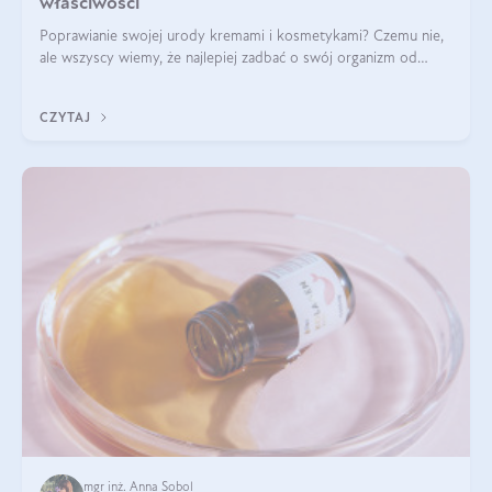
właściwości
Poprawianie swojej urody kremami i kosmetykami? Czemu nie,
ale wszyscy wiemy, że najlepiej zadbać o swój organizm od
wewnątrz — to solidna podstawa do tego, by nasz wygląd
zewnętrzny prezentował się zdrowo i atrakcyjnie. Stosowanie
CZYTAJ
wysokiej jakości suplem
mgr inż. Anna Sobol