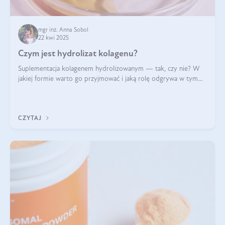
mgr inż. Anna Sobol
22 kwi 2025
Czym jest hydrolizat kolagenu?
Suplementacja kolagenem hydrolizowanym — tak, czy nie? W
jakiej formie warto go przyjmować i jaką rolę odgrywa w tym
wszystkim jego hydroliza czy liofilizacja?
CZYTAJ