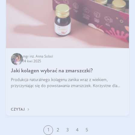
mgr inż. Anna Sobol
14 kwi 2025
Jaki kolagen wybrać na zmarszczki?
Produkcja naturalnego kolagenu zanika wraz z wiekiem,
przyczyniając się do powstawania zmarszczek. Korzystne dla
skóry efekty stosowania kolagenu w formie preparatów
doustnych potwierdzone zostały przez badania naukowe.
CZYTAJ
1
2
3
4
5