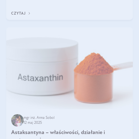
zapewnia wysoką biodostępność i umożliwia skuteczne dotarcie
do komórek skóry.
CZYTAJ
mgr inż. Anna Sobol
12 maj 2025
Astaksantyna – właściwości, działanie i