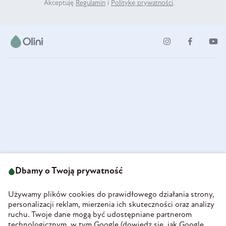
Akceptuję
Regulamin
i
Politykę prywatności
.
ul. Strzegomska 49
693 222 687
58-160 Świebodzice
Dbamy o Twoją prywatność
sklep@olini.pl
Polska
NIP 8860027066
Używamy plików cookies do prawidłowego działania strony,
REGON 890213034
personalizacji reklam, mierzenia ich skuteczności oraz analizy
ruchu. Twoje dane mogą być udostępniane partnerom
INFORMACJE
technologicznym, w tym Google (
dowiedz się, jak Google