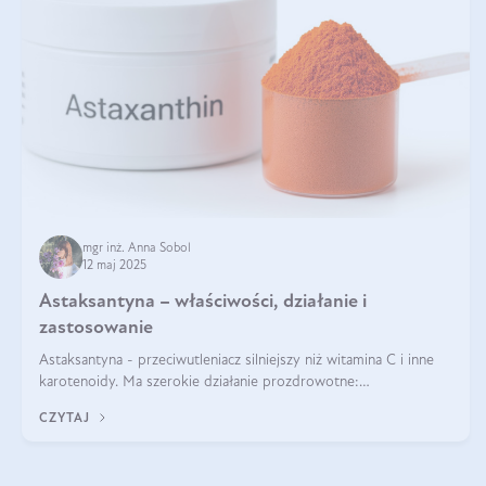
mgr inż. Anna Sobol
12 maj 2025
Astaksantyna – właściwości, działanie i
zastosowanie
Astaksantyna - przeciwutleniacz silniejszy niż witamina C i inne
karotenoidy. Ma szerokie działanie prozdrowotne:
przeciwzapalne, przeciwnowotworowe i immunomodulacyjne.
CZYTAJ