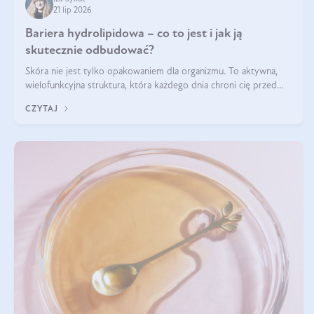
21 lip 2026
Bariera hydrolipidowa – co to jest i jak ją
skutecznie odbudować?
Skóra nie jest tylko opakowaniem dla organizmu. To aktywna,
wielofunkcyjna struktura, która każdego dnia chroni cię przed
utratą wody, wahaniami temperatury i czynnikami
CZYTAJ
środowiskowymi. Jednym z jej kluczowych elementów jest
bariera hydrolipidowa.