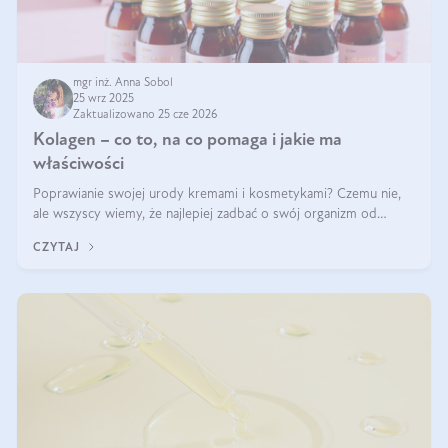
mgr inż. Anna Sobol
25 wrz 2025
Zaktualizowano 25 cze 2026
Kolagen – co to, na co pomaga i jakie ma
właściwości
Poprawianie swojej urody kremami i kosmetykami? Czemu nie,
ale wszyscy wiemy, że najlepiej zadbać o swój organizm od
wewnątrz — to solidna podstawa do tego, by nasz wygląd
CZYTAJ
zewnętrzny prezentował się zdrowo i atrakcyjnie. Stosowanie
wysokiej jakości suplem