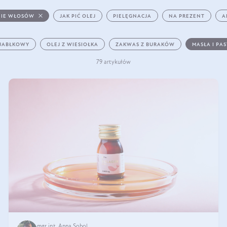
IE WŁOSÓW
JAK PIĆ OLEJ
PIELĘGNACJA
NA PREZENT
A
 JABŁKOWY
OLEJ Z WIESIOŁKA
ZAKWAS Z BURAKÓW
MASŁA I PA
79 artykułów
mgr inż. Anna Sobol