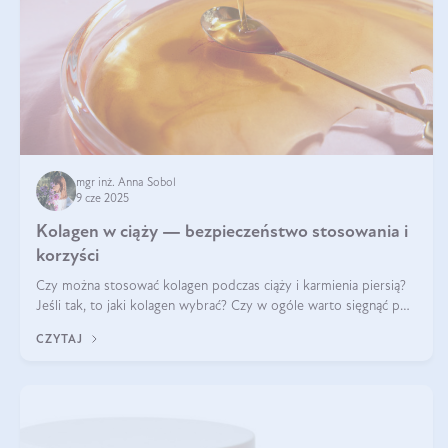
mgr inż. Anna Sobol
9 cze 2025
Kolagen w ciąży — bezpieczeństwo stosowania i
korzyści
Czy można stosować kolagen podczas ciąży i karmienia piersią?
Jeśli tak, to jaki kolagen wybrać? Czy w ogóle warto sięgnąć po
ten rodzaj suplementacji?
CZYTAJ