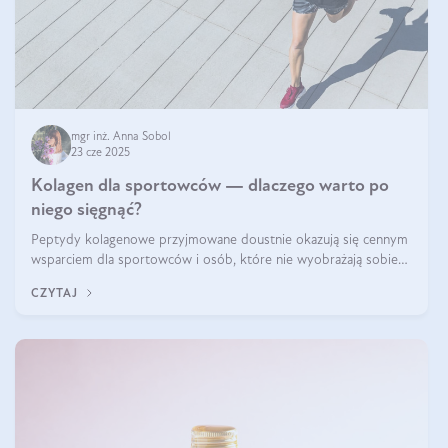
mgr inż. Anna Sobol
23 cze 2025
Kolagen dla sportowców — dlaczego warto po
niego sięgnąć?
Peptydy kolagenowe przyjmowane doustnie okazują się cennym
wsparciem dla sportowców i osób, które nie wyobrażają sobie
życia bez intensywnego ruchu.
CZYTAJ