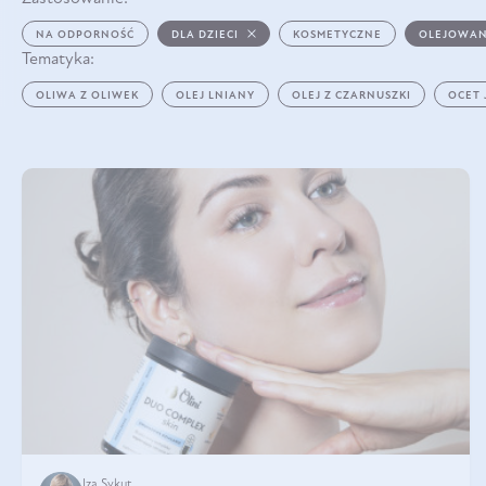
NA ODPORNOŚĆ
DLA DZIECI
KOSMETYCZNE
OLEJOWAN
Tematyka:
OLIWA Z OLIWEK
OLEJ LNIANY
OLEJ Z CZARNUSZKI
OCET
Iza Sykut