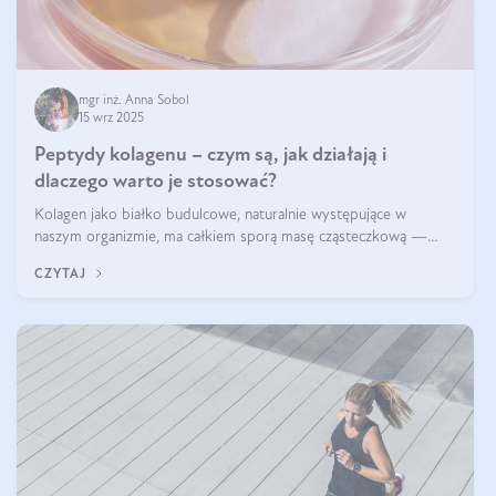
mgr inż. Anna Sobol
15 wrz 2025
Peptydy kolagenu – czym są, jak działają i
dlaczego warto je stosować?
Kolagen jako białko budulcowe, naturalnie występujące w
naszym organizmie, ma całkiem sporą masę cząsteczkową —
nawet do 300 kDa. Jeśli chcielibyśmy suplementować go w tej
CZYTAJ
formie, byłby trudno strawialny. Aby był lepiej przyswajalny i
bardziej biodostępny