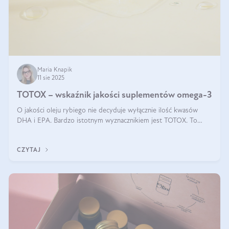
Maria Knapik
11 sie 2025
TOTOX – wskaźnik jakości suplementów omega-3
O jakości oleju rybiego nie decyduje wyłącznie ilość kwasów
DHA i EPA. Bardzo istotnym wyznacznikiem jest TOTOX. To
wskaźnik, który pokazuje skuteczność, świeżość oraz
bezpieczeństwo suplementu?
CZYTAJ