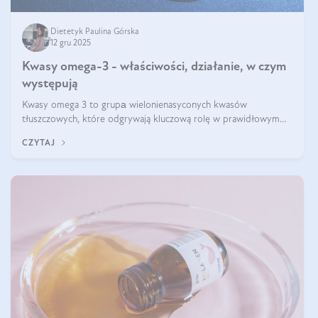
Dietetyk Paulina Górska
12 gru 2025
Kwasy omega-3 - właściwości, działanie, w czym
występują
Kwasy omega 3 to grupа wielonienasyconych kwasów
tłuszczowych, które odgrywają kluczową rolę w prawidłowym
funkcjonowaniu organizmu – wspierają pracę serca, mózgu i
CZYTAJ
układu odpornościowego.