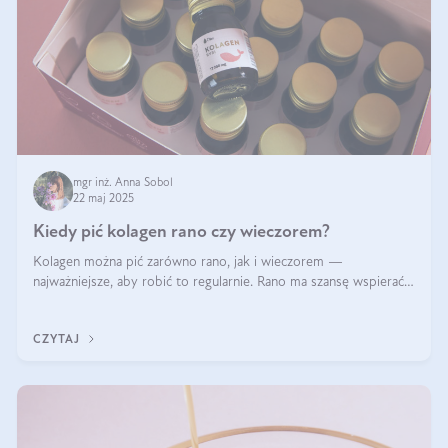
mgr inż. Anna Sobol
22 maj 2025
Kiedy pić kolagen rano czy wieczorem?
Kolagen można pić zarówno rano, jak i wieczorem —
najważniejsze, aby robić to regularnie. Rano ma szansę wspierać
energię i metabolizm, a wieczorem regenerację organizmu
podczas snu.
CZYTAJ