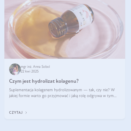
mgr inż. Anna Sobol
22 kwi 2025
Czym jest hydrolizat kolagenu?
Suplementacja kolagenem hydrolizowanym — tak, czy nie? W
jakiej formie warto go przyjmować i jaką rolę odgrywa w tym
wszystkim jego hydroliza czy liofilizacja?
CZYTAJ