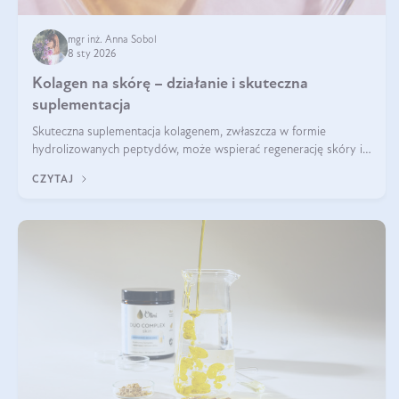
mgr inż. Anna Sobol
8 sty 2026
Kolagen na skórę – działanie i skuteczna
suplementacja
Skuteczna suplementacja kolagenem, zwłaszcza w formie
hydrolizowanych peptydów, może wspierać regenerację skóry i
poprawiać jej wygląd, jeśli jest połączona z odpowiednią dietą i
CZYTAJ
regularnością stosowania.