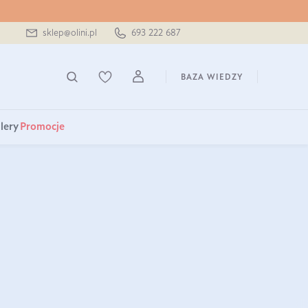
sklep@olini.pl
693 222 687
BAZA WIEDZY
lery
Promocje