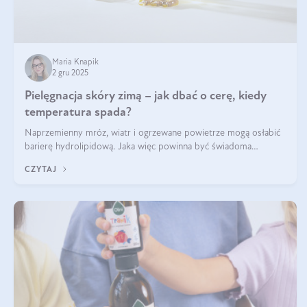
Maria Knapik
2 gru 2025
Pielęgnacja skóry zimą – jak dbać o cerę, kiedy
temperatura spada?
Naprzemienny mróz, wiatr i ogrzewane powietrze mogą osłabić
barierę hydrolipidową. Jaka więc powinna być świadoma
pielęgnacja w okresie chłodnych miesięcy?
CZYTAJ