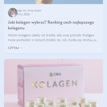
mgr inż. Anna Sobol
1 sty 2026
Jaki kolagen wybrać? Ranking cech najlepszego
kolagenu
Wybór kolagenu zależy od źródła, celu oraz potrzeb. Kolagen
może pochodzić z różnych źródeł, np. ryb, bydła czy drobiu, a
każdy typ ma swoje unikatowe właściwości. Dla skóry najlepiej
CZYTAJ
sprawdza się kolagen rybi, a dla wspierania stawów — kolagen
bydlęcy.