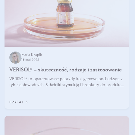
Maria Knapik
19 maj 2025
VERISOL® – skuteczność, rodzaje i zastosowanie
VERISOL® to opatentowane peptydy kolagenowe pochodzące z
ryb ciepłowodnych. Składniki stymulują fibroblasty do produkcji
kolagenu i elastyny w skórze. Kolagen VERISOL® zapewnia
wysoką biodostępność i umożliwia skuteczne dotarcie do
CZYTAJ
komórek skóry.