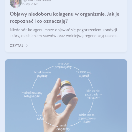
15 sty 2026
Objawy niedoboru kolagenu w organizmie. Jak je
rozpoznać i co oznaczają?
Niedobór kolagenu może objawiać się pogorszeniem kondycji
skóry, osłabieniem stawów oraz wolniejszą regeneracją tkanek.
Do najczęstszych sygnałów należą utrata jędrności i elastyczności
CZYTAJ
skóry, bóle stawów, łamliwość paznokci oraz osłabienie włosów.