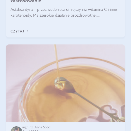
zastosowanie
Astaksantyna - przeciwutleniacz silniejszy niż witamina C i inne
karotenoidy. Ma szerokie działanie prozdrowotne:
przeciwzapalne, przeciwnowotworowe i immunomodulacyjne.
CZYTAJ
mgr inż. Anna Sobol