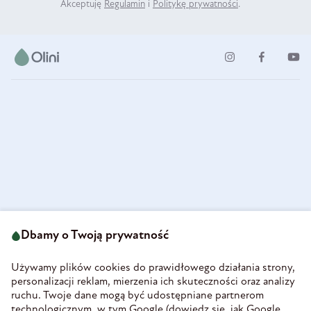
Akceptuję
Regulamin
i
Politykę prywatności
.
ul. Strzegomska 49
693 222 687
58-160 Świebodzice
Dbamy o Twoją prywatność
sklep@olini.pl
Polska
NIP 8860027066
Używamy plików cookies do prawidłowego działania strony,
REGON 890213034
personalizacji reklam, mierzenia ich skuteczności oraz analizy
ruchu. Twoje dane mogą być udostępniane partnerom
INFORMACJE
technologicznym, w tym Google (
dowiedz się, jak Google