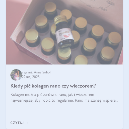
mgr inż. Anna Sobol
22 maj 2025
Kiedy pić kolagen rano czy wieczorem?
Kolagen można pić zarówno rano, jak i wieczorem —
najważniejsze, aby robić to regularnie. Rano ma szansę wspierać
energię i metabolizm, a wieczorem regenerację organizmu
podczas snu.
CZYTAJ