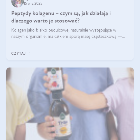
15 wrz 2025
Peptydy kolagenu – czym są, jak działają i
dlaczego warto je stosować?
Kolagen jako białko budulcowe, naturalnie występujące w
naszym organizmie, ma całkiem sporą masę cząsteczkową —
nawet do 300 kDa. Jeśli chcielibyśmy suplementować go w tej
formie, byłby trudno strawialny. Aby był lepiej przyswajalny i
CZYTAJ
bardziej biodostępny