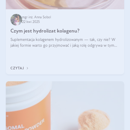
mgr inż. Anna Sobol
22 kwi 2025
Czym jest hydrolizat kolagenu?
Suplementacja kolagenem hydrolizowanym — tak, czy nie? W
jakiej formie warto go przyjmować i jaką rolę odgrywa w tym
wszystkim jego hydroliza czy liofilizacja?
CZYTAJ