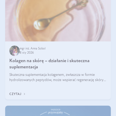
mgr inż. Anna Sobol
8 sty 2026
Kolagen na skórę – działanie i skuteczna
suplementacja
Skuteczna suplementacja kolagenem, zwłaszcza w formie
hydrolizowanych peptydów, może wspierać regenerację skóry i
poprawiać jej wygląd, jeśli jest połączona z odpowiednią dietą i
regularnością stosowania.
CZYTAJ