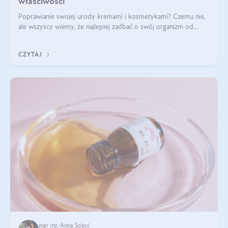
właściwości
Poprawianie swojej urody kremami i kosmetykami? Czemu nie,
ale wszyscy wiemy, że najlepiej zadbać o swój organizm od
wewnątrz — to solidna podstawa do tego, by nasz wygląd
zewnętrzny prezentował się zdrowo i atrakcyjnie. Stosowanie
CZYTAJ
wysokiej jakości suplem
mgr inż. Anna Sobol