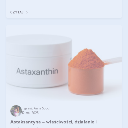
zapewnia wysoką biodostępność i umożliwia skuteczne dotarcie
do komórek skóry.
CZYTAJ
mgr inż. Anna Sobol
12 maj 2025
Astaksantyna – właściwości, działanie i