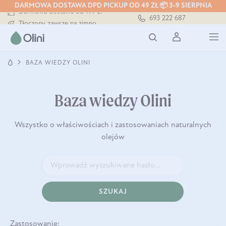
DARMOWA DOSTAWA DPD PICKUP OD 49 ZŁ 📦 3-9 SIERPNIA
Darmowa dostawa od 199 zł
693 222 687
Tłoczony zawsze na zimno
Bezpieczna dostawa od 7,49 zł
Darmowa dostawa od 199 zł
Tłoczony zawsze na zimno
BAZA WIEDZY OLINI
Baza wiedzy Olini
Wszystko o właściwościach i zastosowaniach naturalnych
olejów
SZUKAJ
Zastosowanie: