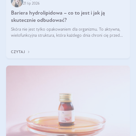
21 lip 2026
Bariera hydrolipidowa – co to jest i jak ją
skutecznie odbudować?
Skóra nie jest tylko opakowaniem dla organizmu. To aktywna,
wielofunkcyjna struktura, która każdego dnia chroni cię przed
utratą wody, wahaniami temperatury i czynnikami
środowiskowymi. Jednym z jej kluczowych elementów jest
CZYTAJ
bariera hydrolipidowa.