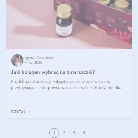
mgr inż. Anna Sobol
14 kwi 2025
Jaki kolagen wybrać na zmarszczki?
Produkcja naturalnego kolagenu zanika wraz z wiekiem,
przyczyniając się do powstawania zmarszczek. Korzystne dla
skóry efekty stosowania kolagenu w formie preparatów
doustnych potwierdzone zostały przez badania naukowe.
CZYTAJ
1
2
3
4