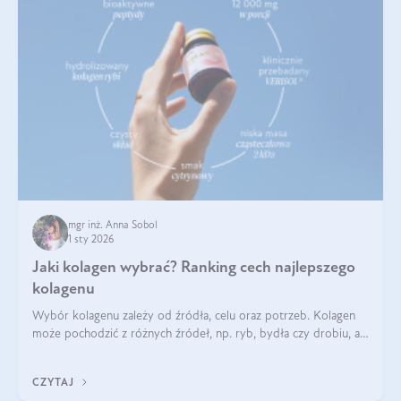
mgr inż. Anna Sobol
1 sty 2026
Jaki kolagen wybrać? Ranking cech najlepszego
kolagenu
Wybór kolagenu zależy od źródła, celu oraz potrzeb. Kolagen
może pochodzić z różnych źródeł, np. ryb, bydła czy drobiu, a
każdy typ ma swoje unikatowe właściwości. Dla skóry najlepiej
sprawdza się kolagen rybi, a dla wspierania stawów — kolagen
CZYTAJ
bydlęcy.