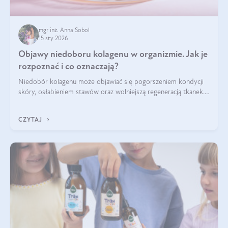
mgr inż. Anna Sobol
15 sty 2026
Objawy niedoboru kolagenu w organizmie. Jak je
rozpoznać i co oznaczają?
Niedobór kolagenu może objawiać się pogorszeniem kondycji
skóry, osłabieniem stawów oraz wolniejszą regeneracją tkanek.
Do najczęstszych sygnałów należą utrata jędrności i
elastyczności skóry, bóle stawów, łamliwość paznokci oraz
CZYTAJ
osłabienie włosów.