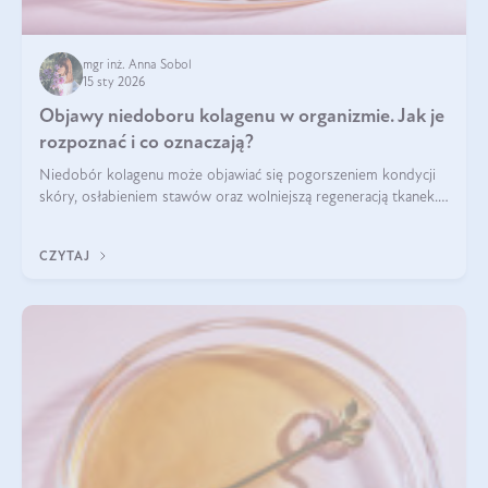
mgr inż. Anna Sobol
15 sty 2026
Objawy niedoboru kolagenu w organizmie. Jak je
rozpoznać i co oznaczają?
Niedobór kolagenu może objawiać się pogorszeniem kondycji
skóry, osłabieniem stawów oraz wolniejszą regeneracją tkanek.
Do najczęstszych sygnałów należą utrata jędrności i
elastyczności skóry, bóle stawów, łamliwość paznokci oraz
CZYTAJ
osłabienie włosów.