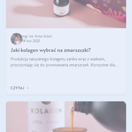
mgr inż. Anna Sobol
14 kwi 2025
Jaki kolagen wybrać na zmarszczki?
Produkcja naturalnego kolagenu zanika wraz z wiekiem,
przyczyniając się do powstawania zmarszczek. Korzystne dla
skóry efekty stosowania kolagenu w formie preparatów
doustnych potwierdzone zostały przez badania naukowe.
CZYTAJ