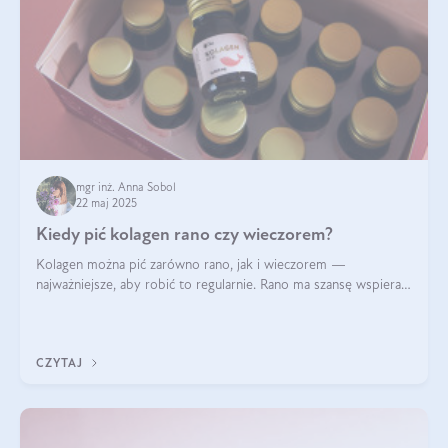
mgr inż. Anna Sobol
22 maj 2025
Kiedy pić kolagen rano czy wieczorem?
Kolagen można pić zarówno rano, jak i wieczorem —
najważniejsze, aby robić to regularnie. Rano ma szansę wspierać
energię i metabolizm, a wieczorem regenerację organizmu
podczas snu.
CZYTAJ