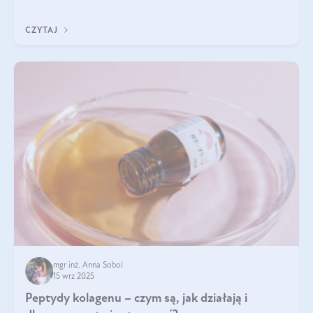
wewnątrz — to solidna podstawa do tego, by nasz wygląd
zewnętrzny prezentował się zdrowo i atrakcyjnie. Stosowanie
CZYTAJ
wysokiej jakości suplem
mgr inż. Anna Sobol
15 wrz 2025
Peptydy kolagenu – czym są, jak działają i