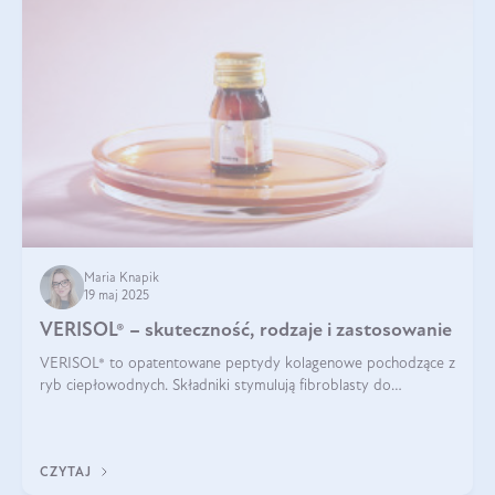
Maria Knapik
19 maj 2025
VERISOL® – skuteczność, rodzaje i zastosowanie
VERISOL® to opatentowane peptydy kolagenowe pochodzące z
ryb ciepłowodnych. Składniki stymulują fibroblasty do
produkcji kolagenu i elastyny w skórze. Kolagen VERISOL®
zapewnia wysoką biodostępność i umożliwia skuteczne dotarcie
do komórek skóry.
CZYTAJ