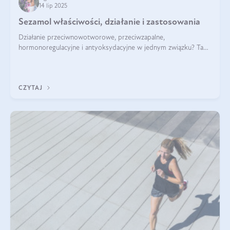
14 lip 2025
Sezamol właściwości, działanie i zastosowania
Działanie przeciwnowotworowe, przeciwzapalne,
hormonoregulacyjne i antyoksydacyjne w jednym związku? Tak
— to właśnie natura sezamolu, który obecny jest w oleju
sezamowym. Dowiedz się, dlaczego warto wprowadzić go do
swojej diety — być może to pierwsza ok
CZYTAJ