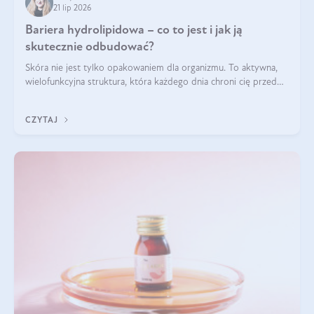
21 lip 2026
Bariera hydrolipidowa – co to jest i jak ją
skutecznie odbudować?
Skóra nie jest tylko opakowaniem dla organizmu. To aktywna,
wielofunkcyjna struktura, która każdego dnia chroni cię przed
utratą wody, wahaniami temperatury i czynnikami
środowiskowymi. Jednym z jej kluczowych elementów jest
CZYTAJ
bariera hydrolipidowa.