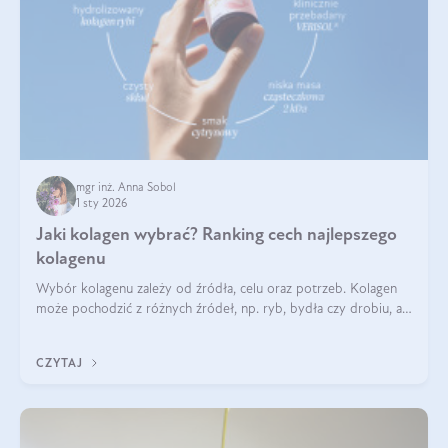
mgr inż. Anna Sobol
1 sty 2026
Jaki kolagen wybrać? Ranking cech najlepszego
kolagenu
Wybór kolagenu zależy od źródła, celu oraz potrzeb. Kolagen
może pochodzić z różnych źródeł, np. ryb, bydła czy drobiu, a
każdy typ ma swoje unikatowe właściwości. Dla skóry najlepiej
sprawdza się kolagen rybi, a dla wspierania stawów — kolagen
CZYTAJ
bydlęcy.