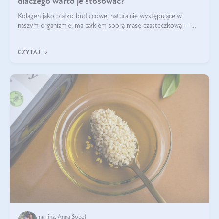
dlaczego warto je stosować?
Kolagen jako białko budulcowe, naturalnie występujące w
naszym organizmie, ma całkiem sporą masę cząsteczkową —
nawet do 300 kDa. Jeśli chcielibyśmy suplementować go w tej
formie, byłby trudno strawialny. Aby był lepiej przyswajalny i
CZYTAJ
bardziej biodostępny
mgr inż. Anna Sobol