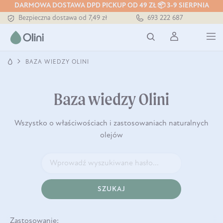
DARMOWA DOSTAWA DPD PICKUP OD 49 ZŁ 📦 3-9 SIERPNIA
Bezpieczna dostawa od 7,49 zł
693 222 687
Darmowa dostawa od 199 zł
Tłoczony zawsze na zimno
BAZA WIEDZY OLINI
Baza wiedzy Olini
Wszystko o właściwościach i zastosowaniach naturalnych
olejów
SZUKAJ
Zastosowanie: