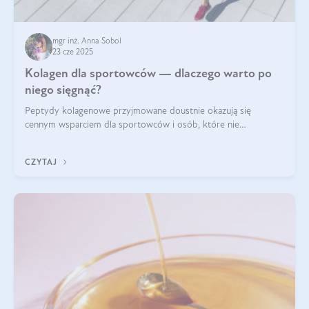
mgr inż. Anna Sobol
23 cze 2025
Kolagen dla sportowców — dlaczego warto po
niego sięgnąć?
Peptydy kolagenowe przyjmowane doustnie okazują się
cennym wsparciem dla sportowców i osób, które nie
wyobrażają sobie życia bez intensywnego ruchu.
CZYTAJ