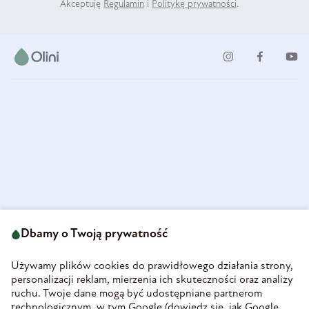
Akceptuję
Regulamin
i
Politykę prywatności
.
ul. Strzegomska 49
693 222 687
58-160 Świebodzice
Dbamy o Twoją prywatność
sklep@olini.pl
Polska
NIP 8860027066
Używamy plików cookies do prawidłowego działania strony,
REGON 890213034
personalizacji reklam, mierzenia ich skuteczności oraz analizy
ruchu. Twoje dane mogą być udostępniane partnerom
INFORMACJE
technologicznym, w tym Google (
dowiedz się, jak Google