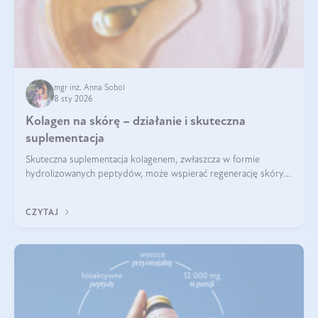
mgr inż. Anna Sobol
8 sty 2026
Kolagen na skórę – działanie i skuteczna
suplementacja
Skuteczna suplementacja kolagenem, zwłaszcza w formie
hydrolizowanych peptydów, może wspierać regenerację skóry i
poprawiać jej wygląd, jeśli jest połączona z odpowiednią dietą i
regularnością stosowania.
CZYTAJ