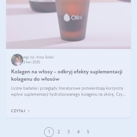
mgr inż. Anna Sobol
3 kwi 2025
Kolagen na włosy - odkryj efekty suplementacji
kolagenu do włosów
Liczne badania i przeglądy literaturowe potwierdzają korzystny
wpływ suplementacji hydrolizowanego kolagenu na skórę. Czy
tak samo jest w przypadku włosów?
CZYTAJ
1
2
3
4
5