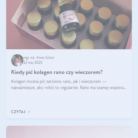
mgr inż. Anna Sobol
22 maj 2025
Kiedy pić kolagen rano czy wieczorem?
Kolagen można pić zarówno rano, jak i wieczorem —
najważniejsze, aby robić to regularnie. Rano ma szansę wspierać
energię i metabolizm, a wieczorem regenerację organizmu
podczas snu.
CZYTAJ