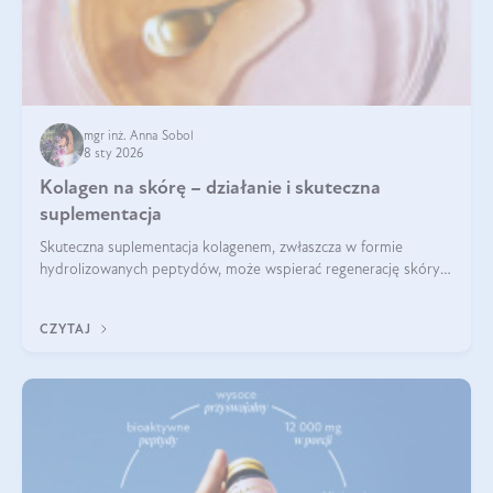
mgr inż. Anna Sobol
8 sty 2026
Kolagen na skórę – działanie i skuteczna
suplementacja
Skuteczna suplementacja kolagenem, zwłaszcza w formie
hydrolizowanych peptydów, może wspierać regenerację skóry i
poprawiać jej wygląd, jeśli jest połączona z odpowiednią dietą i
regularnością stosowania.
CZYTAJ