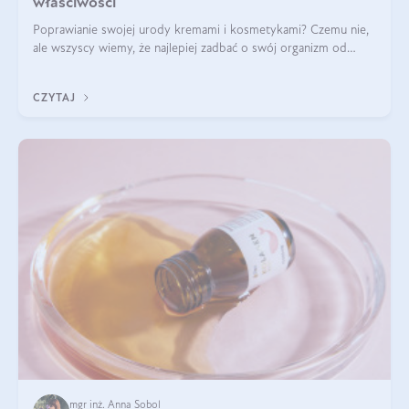
właściwości
Poprawianie swojej urody kremami i kosmetykami? Czemu nie,
ale wszyscy wiemy, że najlepiej zadbać o swój organizm od
wewnątrz — to solidna podstawa do tego, by nasz wygląd
zewnętrzny prezentował się zdrowo i atrakcyjnie. Stosowanie
CZYTAJ
wysokiej jakości suplem
mgr inż. Anna Sobol