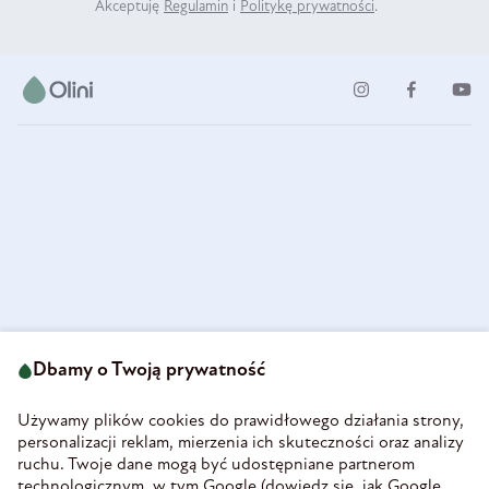
Akceptuję
Regulamin
i
Politykę prywatności
.
ul. Strzegomska 49
693 222 687
58-160 Świebodzice
Dbamy o Twoją prywatność
sklep@olini.pl
Polska
NIP 8860027066
Używamy plików cookies do prawidłowego działania strony,
REGON 890213034
personalizacji reklam, mierzenia ich skuteczności oraz analizy
ruchu. Twoje dane mogą być udostępniane partnerom
INFORMACJE
technologicznym, w tym Google (
dowiedz się, jak Google