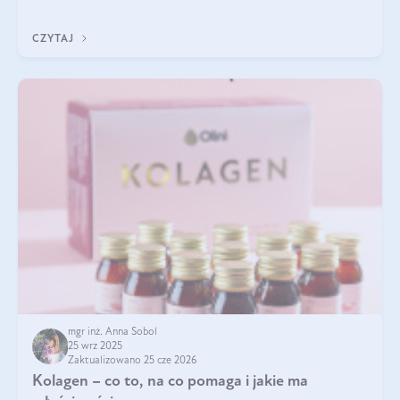
zastanawialiście się, na czym polega cały proces wydobywania
tych substancji z roślin?
CZYTAJ
mgr inż. Anna Sobol
25 wrz 2025
Zaktualizowano 25 cze 2026
Kolagen – co to, na co pomaga i jakie ma