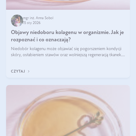
mgr inż. Anna Sobol
15 sty 2026
Objawy niedoboru kolagenu w organizmie. Jak je
rozpoznać i co oznaczają?
Niedobór kolagenu może objawiać się pogorszeniem kondycji
skóry, osłabieniem stawów oraz wolniejszą regeneracją tkanek.
Do najczęstszych sygnałów należą utrata jędrności i
elastyczności skóry, bóle stawów, łamliwość paznokci oraz
CZYTAJ
osłabienie włosów.