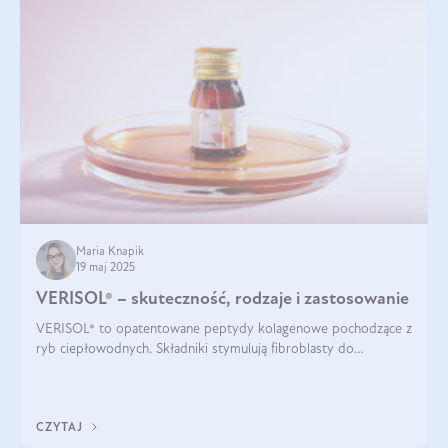
Maria Knapik
19 maj 2025
VERISOL® – skuteczność, rodzaje i zastosowanie
VERISOL® to opatentowane peptydy kolagenowe pochodzące z
ryb ciepłowodnych. Składniki stymulują fibroblasty do
produkcji kolagenu i elastyny w skórze. Kolagen VERISOL®
zapewnia wysoką biodostępność i umożliwia skuteczne dotarcie
do komórek skóry.
CZYTAJ