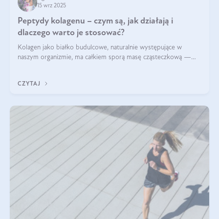
15 wrz 2025
Peptydy kolagenu – czym są, jak działają i
dlaczego warto je stosować?
Kolagen jako białko budulcowe, naturalnie występujące w
naszym organizmie, ma całkiem sporą masę cząsteczkową —
nawet do 300 kDa. Jeśli chcielibyśmy suplementować go w tej
formie, byłby trudno strawialny. Aby był lepiej przyswajalny i
CZYTAJ
bardziej biodostępny