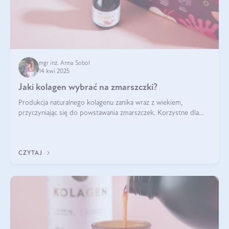
mgr inż. Anna Sobol
14 kwi 2025
Jaki kolagen wybrać na zmarszczki?
Produkcja naturalnego kolagenu zanika wraz z wiekiem,
przyczyniając się do powstawania zmarszczek. Korzystne dla
skóry efekty stosowania kolagenu w formie preparatów
doustnych potwierdzone zostały przez badania naukowe.
CZYTAJ