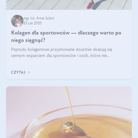
mgr inż. Anna Sobol
23 cze 2025
Kolagen dla sportowców — dlaczego warto po
niego sięgnąć?
Peptydy kolagenowe przyjmowane doustnie okazują się
cennym wsparciem dla sportowców i osób, które nie
wyobrażają sobie życia bez intensywnego ruchu.
CZYTAJ