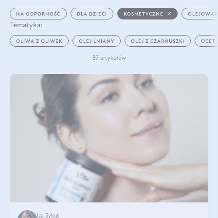
NA ODPORNOŚĆ
DLA DZIECI
KOSMETYCZNE
OLEJOWAN
Tematyka:
OLIWA Z OLIWEK
OLEJ LNIANY
OLEJ Z CZARNUSZKI
OCET
87 artykułów
Iza Sykut