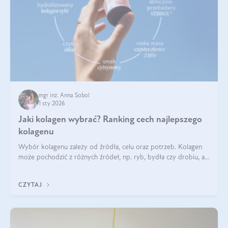
mgr inż. Anna Sobol
1 sty 2026
Jaki kolagen wybrać? Ranking cech najlepszego
kolagenu
Wybór kolagenu zależy od źródła, celu oraz potrzeb. Kolagen
może pochodzić z różnych źródeł, np. ryb, bydła czy drobiu, a
każdy typ ma swoje unikatowe właściwości. Dla skóry najlepiej
sprawdza się kolagen rybi, a dla wspierania stawów — kolagen
CZYTAJ
bydlęcy.