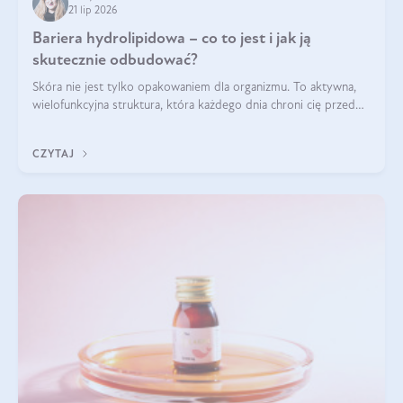
21 lip 2026
Bariera hydrolipidowa – co to jest i jak ją
skutecznie odbudować?
Skóra nie jest tylko opakowaniem dla organizmu. To aktywna,
wielofunkcyjna struktura, która każdego dnia chroni cię przed
utratą wody, wahaniami temperatury i czynnikami
środowiskowymi. Jednym z jej kluczowych elementów jest
CZYTAJ
bariera hydrolipidowa.