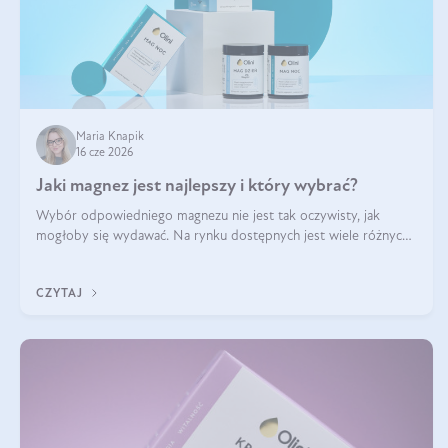
Maria Knapik
16 cze 2026
Jaki magnez jest najlepszy i który wybrać?
Wybór odpowiedniego magnezu nie jest tak oczywisty, jak
mogłoby się wydawać. Na rynku dostępnych jest wiele różnych
form tego pierwiastka, a każda z nich różni się przyswajalnością,
działaniem i tolerancją przez organizm.
CZYTAJ