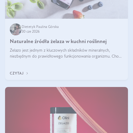
Dietetyk Paulina Górska
30 cze 2026
Naturalne źródła żelaza w kuchni roślinnej
Żelazo jest jednym z kluczowych składników mineralnych,
niezbędnym do prawidłowego funkcjonowania organizmu. Choć
często uważa się, że występuje głównie w produktach
odzwierzęcych, kuchnia roślinna oferuje wiele wartościowych
CZYTAJ
źródeł tego pierwiastka.