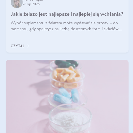
28 lip 2026
Jakie żelazo jest najlepsze i najlepiej się wchłania?
Wybór suplementu z żelazem może wydawać się prosty – do
momentu, gdy spojrzysz na liczbę dostępnych form i składów.
Lepszy będzie bisglicynian, czy siarczan? Co wpływa na
wchłanianie żelaza i jakie dodatkowe składniki powinien zawierać
CZYTAJ
suplement?