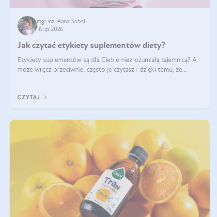
mgr inż. Anna Sobol
16 lip 2026
Jak czytać etykiety suplementów diety?
Etykiety suplementów są dla Ciebie niezrozumiałą tajemnicą? A
może wręcz przeciwnie, często je czytasz i dzięki temu, że
doskonale rozumiesz co jest na nich napisane, dokonujesz
najlepszych dla siebie decyzji zakupowych?
CZYTAJ