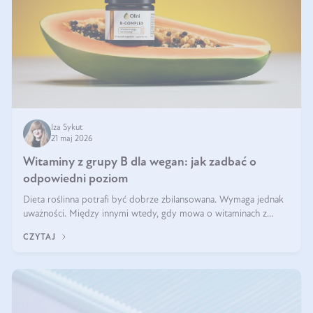
Iza Sykut
21 maj 2026
Witaminy z grupy B dla wegan: jak zadbać o
odpowiedni poziom
Dieta roślinna potrafi być dobrze zbilansowana. Wymaga jednak
uważności. Między innymi wtedy, gdy mowa o witaminach z
grupy B. Te składniki nie działają w pojedynkę. Tworzą system
CZYTAJ
naczyń połączonych.