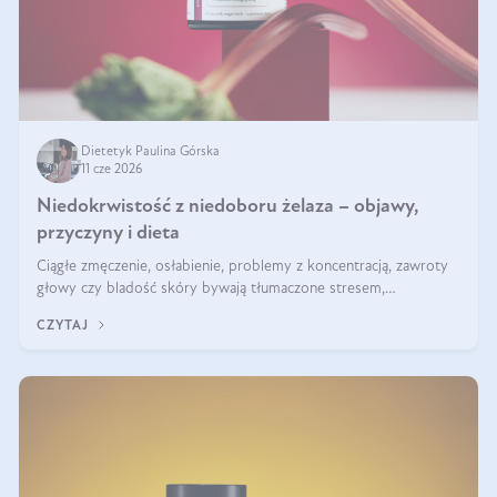
Dietetyk Paulina Górska
11 cze 2026
Niedokrwistość z niedoboru żelaza – objawy,
przyczyny i dieta
Ciągłe zmęczenie, osłabienie, problemy z koncentracją, zawroty
głowy czy bladość skóry bywają tłumaczone stresem,
przepracowaniem lub niedoborem snu. Tymczasem ich przyczyną
CZYTAJ
może być niedokrwistość z niedoboru żelaza.