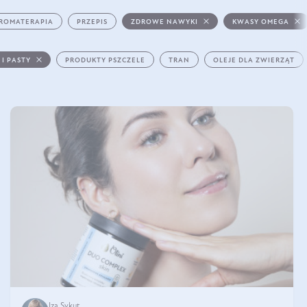
ROMATERAPIA
PRZEPIS
ZDROWE NAWYKI
KWASY OMEGA
 I PASTY
PRODUKTY PSZCZELE
TRAN
OLEJE DLA ZWIERZĄT
Iza Sykut