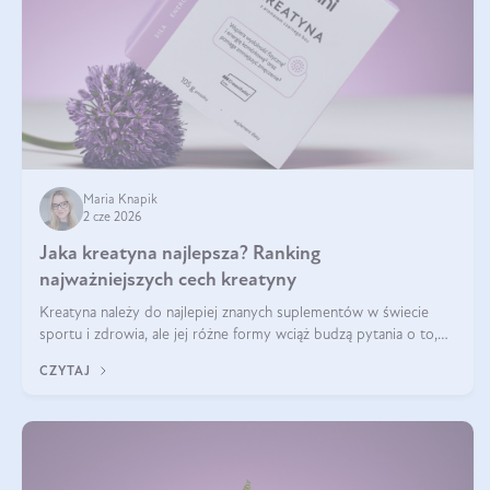
Maria Knapik
2 cze 2026
Jaka kreatyna najlepsza? Ranking
najważniejszych cech kreatyny
Kreatyna należy do najlepiej znanych suplementów w świecie
sportu i zdrowia, ale jej różne formy wciąż budzą pytania o to,
która sprawdza się najlepiej w praktyce. W tym artykule
CZYTAJ
przyglądamy się temu, jaka forma kreatyny jest najlepsza.