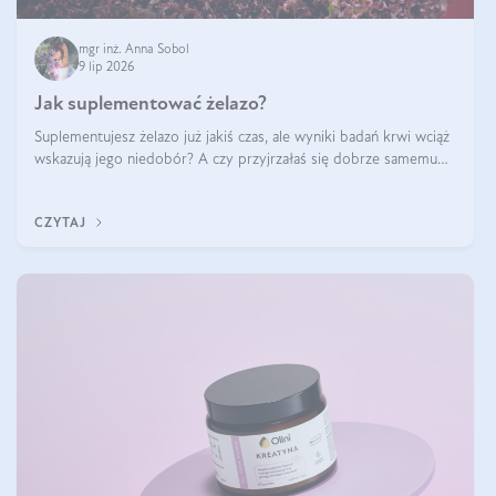
mgr inż. Anna Sobol
9 lip 2026
Jak suplementować żelazo?
Suplementujesz żelazo już jakiś czas, ale wyniki badań krwi wciąż
wskazują jego niedobór? A czy przyjrzałaś się dobrze samemu
sposobowi suplementacji tego mikroelementu? Dowiedz się, jak
uzupełnić żelazo, aby dobrze się wchłaniało.
CZYTAJ