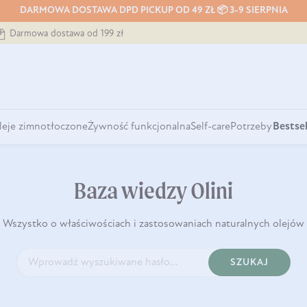
DARMOWA DOSTAWA DPD PICKUP OD 49 ZŁ 📦 3-9 SIERPNIA
Darmowa dostawa od 199 zł
leje zimnotłoczone
Żywność funkcjonalna
Self-care
Potrzeby
Bestsel
Baza wiedzy Olini
Wszystko o właściwościach i zastosowaniach naturalnych olejów
SZUKAJ