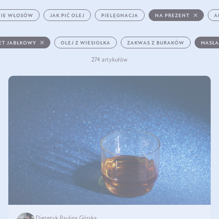
IE WŁOSÓW
JAK PIĆ OLEJ
PIELĘGNACJA
NA PREZENT
A
ET JABŁKOWY
OLEJ Z WIESIOŁKA
ZAKWAS Z BURAKÓW
MASŁA
274 artykułów
Dietetyk Paulina Górska