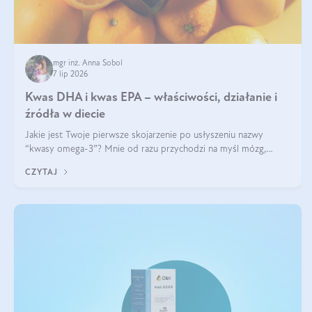
mgr inż. Anna Sobol
7 lip 2026
Kwas DHA i kwas EPA – właściwości, działanie i
źródła w diecie
Jakie jest Twoje pierwsze skojarzenie po usłyszeniu nazwy
“kwasy omega-3”? Mnie od razu przychodzi na myśl mózg,
wsparcie układu nerwowego i zdrowie skóry. W tym artykule
CZYTAJ
skupimy się głównie na dwóch kwasach z tej rodziny: DHA oraz
EPA.