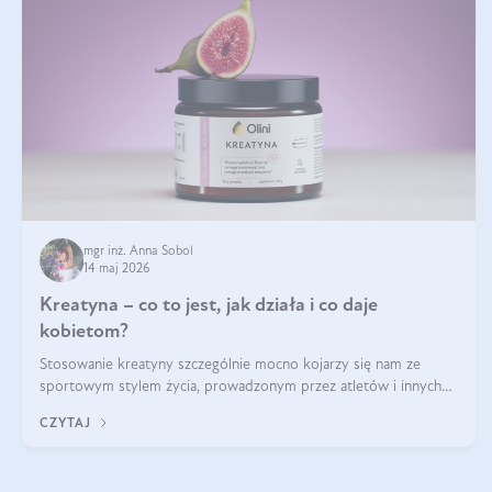
mgr inż. Anna Sobol
14 maj 2026
Kreatyna – co to jest, jak działa i co daje
kobietom?
Stosowanie kreatyny szczególnie mocno kojarzy się nam ze
sportowym stylem życia, prowadzonym przez atletów i innych
miłośników aktywności fizycznej. Nie bez powodu: faktycznie,
CZYTAJ
ten naturalny metabolit aminokwasów poprawia wydolność i
zwiększa masę