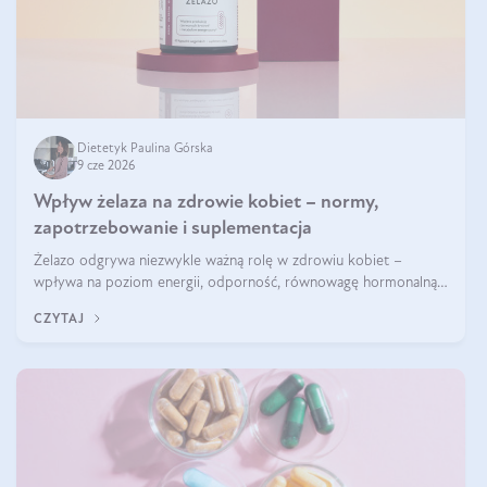
Dietetyk Paulina Górska
9 cze 2026
Wpływ żelaza na zdrowie kobiet – normy,
zapotrzebowanie i suplementacja
Żelazo odgrywa niezwykle ważną rolę w zdrowiu kobiet –
wpływa na poziom energii, odporność, równowagę hormonalną i
prawidłowy przebieg cyklu miesiączkowego oraz ciąży. Jego
CZYTAJ
niedobór może prowadzić m.in. do zmęczenia, bólów i zawrotów
głowy czy problemów z