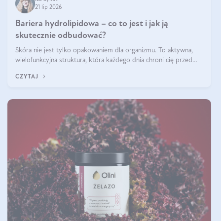
21 lip 2026
Bariera hydrolipidowa – co to jest i jak ją
skutecznie odbudować?
Skóra nie jest tylko opakowaniem dla organizmu. To aktywna,
wielofunkcyjna struktura, która każdego dnia chroni cię przed
utratą wody, wahaniami temperatury i czynnikami
CZYTAJ
środowiskowymi. Jednym z jej kluczowych elementów jest
bariera hydrolipidowa.