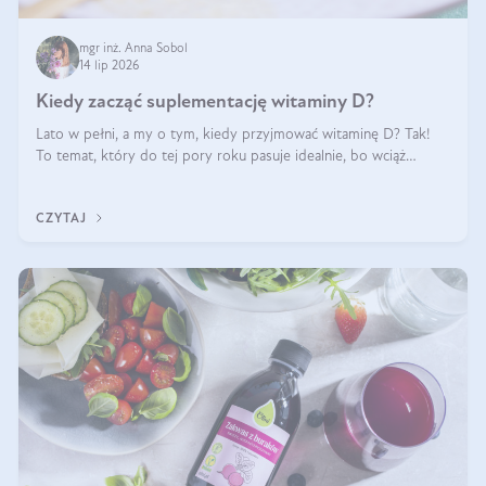
mgr inż. Anna Sobol
14 lip 2026
Kiedy zacząć suplementację witaminy D?
Lato w pełni, a my o tym, kiedy przyjmować witaminę D? Tak!
To temat, który do tej pory roku pasuje idealnie, bo wciąż
zdarza się, że suplementacja tej witaminy pozostawia
wątpliwości. Najczęstsze pytania dotyczą tego, ile trzeba być na
CZYTAJ
słońcu, aby witami