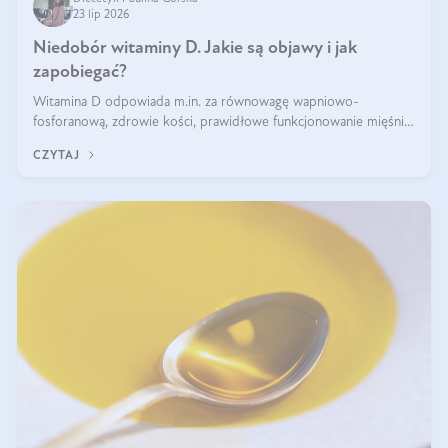
23 lip 2026
Niedobór witaminy D. Jakie są objawy i jak
zapobiegać?
Witamina D odpowiada m.in. za równowagę wapniowo-
fosforanową, zdrowie kości, prawidłowe funkcjonowanie mięśni i
wspieranie odporności. Mimo że organizm może ją wytwarzać
CZYTAJ
pod wpływem słońca, niedobór witaminy D pozostaje częstym
problemem.