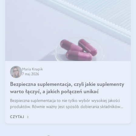
Maria Knapik
7 maj 2026
Bezpieczna suplementacja, czyli jakie suplementy
warto łączyć, a jakich połączeń unikać
Bezpieczna suplementacja to nie tylko wybór wysokiej jakości
produktów. Równie ważny jest sposób dobierania składników
aktywnych, tak żeby działały one maksymalnie skutecznie. Jak
CZYTAJ
łączyć suplementy diety? Poznaj nasze wskazówki.