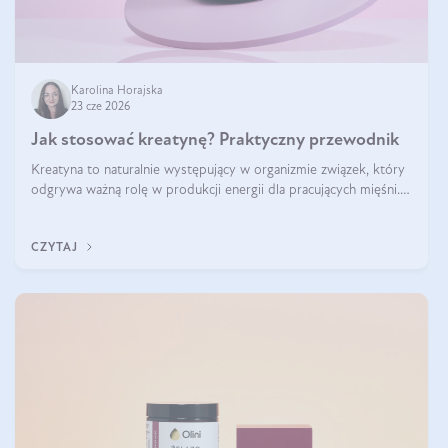
Karolina Horajska
23 cze 2026
Jak stosować kreatynę? Praktyczny przewodnik
Kreatyna to naturalnie występujący w organizmie związek, który
odgrywa ważną rolę w produkcji energii dla pracujących mięśni.
Choć przez lata kojarzono ją głównie ze sportami siłowymi, dziś
jest jednym z najlepiej przebadanych suplementów stosowanych
CZYTAJ
prze