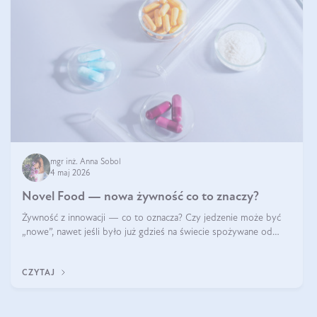
mgr inż. Anna Sobol
4 maj 2026
Novel Food — nowa żywność co to znaczy?
Żywność z innowacji — co to oznacza? Czy jedzenie może być
„nowe”, nawet jeśli było już gdzieś na świecie spożywane od
wieków? Czy w składnikach spożywczych mogą być obecne
jakieś nanomateriały? Dowiesz się tego z niniejszego artykułu:
CZYTAJ
poznasz definicję n