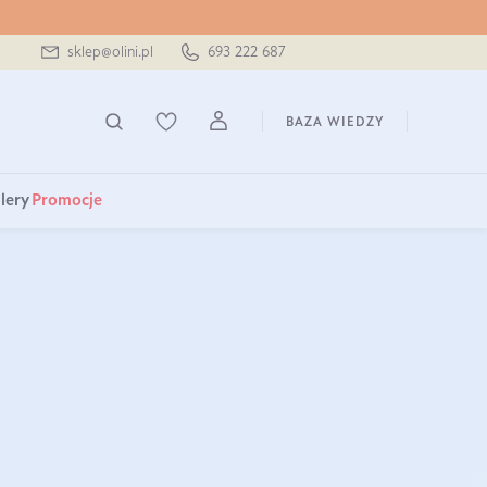
sklep@olini.pl
693 222 687
BAZA WIEDZY
lery
Promocje