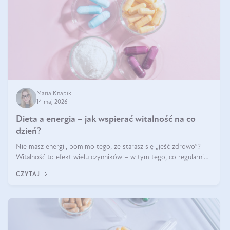
Maria Knapik
14 maj 2026
Dieta a energia – jak wspierać witalność na co
dzień?
Nie masz energii, pomimo tego, że starasz się „jeść zdrowo”?
Witalność to efekt wielu czynników – w tym tego, co regularnie
ląduje na talerzu. Zapotrzebowanie na składniki odżywcze różni
CZYTAJ
się w zależności od osoby