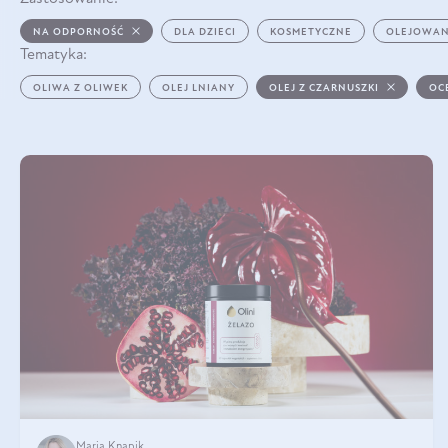
NA ODPORNOŚĆ
DLA DZIECI
KOSMETYCZNE
OLEJOWAN
Tematyka:
OLIWA Z OLIWEK
OLEJ LNIANY
OLEJ Z CZARNUSZKI
OC
Maria Knapik