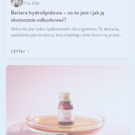
21 lip 2026
Bariera hydrolipidowa – co to jest i jak ją
skutecznie odbudować?
Skóra nie jest tylko opakowaniem dla organizmu. To aktywna,
wielofunkcyjna struktura, która każdego dnia chroni cię przed
utratą wody, wahaniami temperatury i czynnikami
środowiskowymi. Jednym z jej kluczowych elementów jest
CZYTAJ
bariera hydrolipidowa.