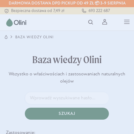
DARMOWA DOSTAWA DPD PICKUP OD 49 ZŁ 📦 3-9 SIERPNIA
Bezpieczna dostawa od 7,49 zł
693 222 687
Darmowa dostawa od 199 zł
Tłoczony zawsze na zimno
BAZA WIEDZY OLINI
Baza wiedzy Olini
Wszystko o właściwościach i zastosowaniach naturalnych
olejów
SZUKAJ
Zastosowanie: