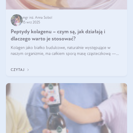
mgr inż. Anna Sobol
15 wrz 2025
Peptydy kolagenu – czym są, jak działają i
dlaczego warto je stosować?
Kolagen jako białko budulcowe, naturalnie występujące w
naszym organizmie, ma całkiem sporą masę cząsteczkową —
nawet do 300 kDa. Jeśli chcielibyśmy suplementować go w tej
formie, byłby trudno strawialny. Aby był lepiej przyswajalny i
CZYTAJ
bardziej biodostępny