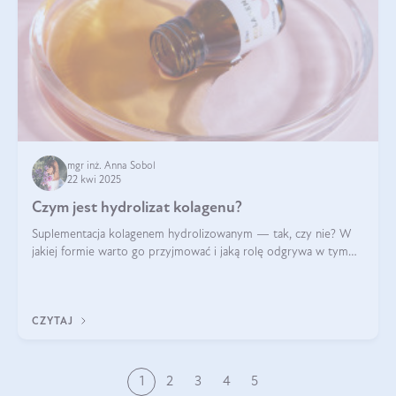
mgr inż. Anna Sobol
22 kwi 2025
Czym jest hydrolizat kolagenu?
Suplementacja kolagenem hydrolizowanym — tak, czy nie? W
jakiej formie warto go przyjmować i jaką rolę odgrywa w tym
wszystkim jego hydroliza czy liofilizacja?
CZYTAJ
1
2
3
4
5