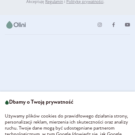
Akceptuję
Regulamin
i
Politykę prywatności
.
ul. Strzegomska 49
693 222 687
58-160 Świebodzice
Dbamy o Twoją prywatność
sklep@olini.pl
Polska
NIP 8860027066
Używamy plików cookies do prawidłowego działania strony,
REGON 890213034
personalizacji reklam, mierzenia ich skuteczności oraz analizy
ruchu. Twoje dane mogą być udostępniane partnerom
INFORMACJE
technologicznym, w tym Google (
dowiedz się, jak Google