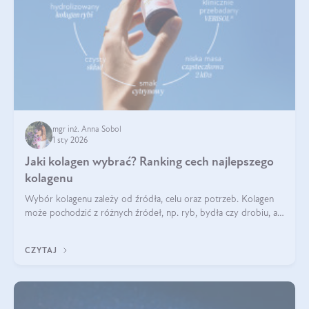
mgr inż. Anna Sobol
1 sty 2026
Jaki kolagen wybrać? Ranking cech najlepszego
kolagenu
Wybór kolagenu zależy od źródła, celu oraz potrzeb. Kolagen
może pochodzić z różnych źródeł, np. ryb, bydła czy drobiu, a
każdy typ ma swoje unikatowe właściwości. Dla skóry najlepiej
sprawdza się kolagen rybi, a dla wspierania stawów — kolagen
CZYTAJ
bydlęcy.