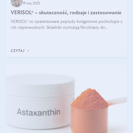
19 maj 2025
VERISOL® – skuteczność, rodzaje i zastosowanie
VERISOL® to opatentowane peptydy kolagenowe pochodzące z
ryb ciepłowodnych. Składniki stymulują fibroblasty do
produkcji kolagenu i elastyny w skórze. Kolagen VERISOL®
zapewnia wysoką biodostępność i umożliwia skuteczne dotarcie
do komórek skóry.
CZYTAJ