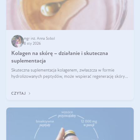
mgr inż. Anna Sobol
8 sty 2026
Kolagen na skórę – działanie i skuteczna
suplementacja
Skuteczna suplementacja kolagenem, zwłaszcza w formie
hydrolizowanych peptydów, może wspierać regenerację skóry i
poprawiać jej wygląd, jeśli jest połączona z odpowiednią dietą i
regularnością stosowania.
CZYTAJ