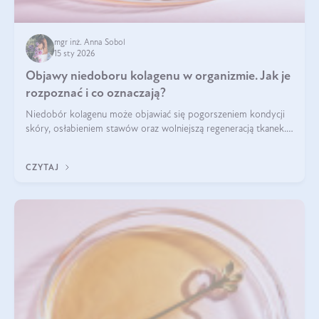
mgr inż. Anna Sobol
15 sty 2026
Objawy niedoboru kolagenu w organizmie. Jak je
rozpoznać i co oznaczają?
Niedobór kolagenu może objawiać się pogorszeniem kondycji
skóry, osłabieniem stawów oraz wolniejszą regeneracją tkanek.
Do najczęstszych sygnałów należą utrata jędrności i
elastyczności skóry, bóle stawów, łamliwość paznokci oraz
CZYTAJ
osłabienie włosów.