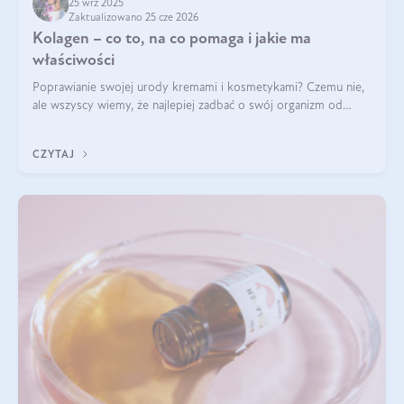
25 wrz 2025
Zaktualizowano 25 cze 2026
Kolagen – co to, na co pomaga i jakie ma
właściwości
Poprawianie swojej urody kremami i kosmetykami? Czemu nie,
ale wszyscy wiemy, że najlepiej zadbać o swój organizm od
wewnątrz — to solidna podstawa do tego, by nasz wygląd
zewnętrzny prezentował się zdrowo i atrakcyjnie. Stosowanie
CZYTAJ
wysokiej jakości suplem