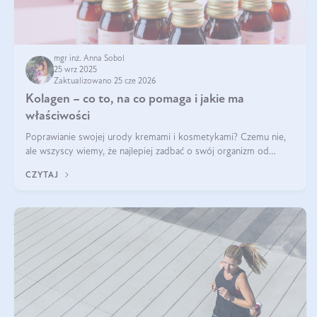
mgr inż. Anna Sobol
25 wrz 2025
Zaktualizowano 25 cze 2026
Kolagen – co to, na co pomaga i jakie ma
właściwości
Poprawianie swojej urody kremami i kosmetykami? Czemu nie,
ale wszyscy wiemy, że najlepiej zadbać o swój organizm od
wewnątrz — to solidna podstawa do tego, by nasz wygląd
CZYTAJ
zewnętrzny prezentował się zdrowo i atrakcyjnie. Stosowanie
wysokiej jakości suplem