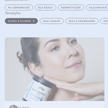
NA ODPORNOŚĆ
DLA DZIECI
KOSMETYCZNE
OLEJOWANIE
Tematyka:
OLIWA Z OLIWEK
OLEJ LNIANY
OLEJ Z CZARNUSZKI
OC
Iza Sykut