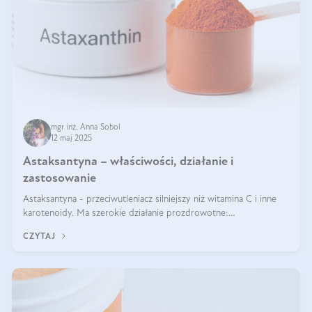
mgr inż. Anna Sobol
12 maj 2025
Astaksantyna – właściwości, działanie i
zastosowanie
Astaksantyna - przeciwutleniacz silniejszy niż witamina C i inne
karotenoidy. Ma szerokie działanie prozdrowotne:
przeciwzapalne, przeciwnowotworowe i immunomodulacyjne.
CZYTAJ