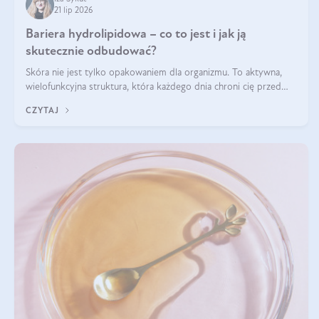
21 lip 2026
Bariera hydrolipidowa – co to jest i jak ją
skutecznie odbudować?
Skóra nie jest tylko opakowaniem dla organizmu. To aktywna,
wielofunkcyjna struktura, która każdego dnia chroni cię przed
utratą wody, wahaniami temperatury i czynnikami
CZYTAJ
środowiskowymi. Jednym z jej kluczowych elementów jest
bariera hydrolipidowa.