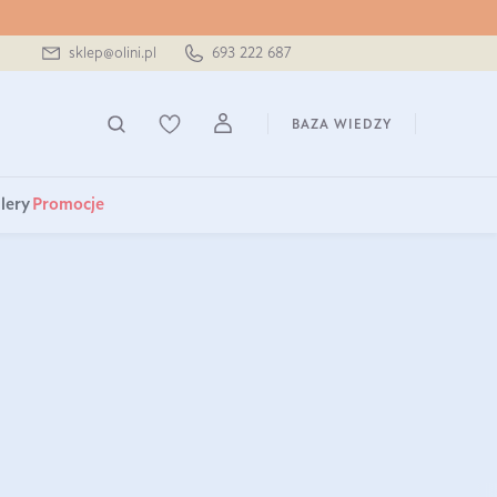
sklep@olini.pl
693 222 687
BAZA WIEDZY
lery
Promocje