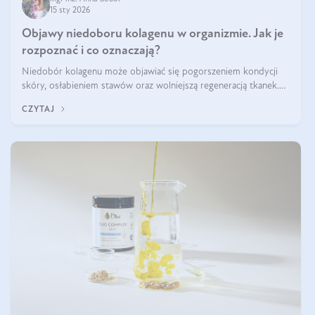
15 sty 2026
Objawy niedoboru kolagenu w organizmie. Jak je
rozpoznać i co oznaczają?
Niedobór kolagenu może objawiać się pogorszeniem kondycji
skóry, osłabieniem stawów oraz wolniejszą regeneracją tkanek.
Do najczęstszych sygnałów należą utrata jędrności i elastyczności
CZYTAJ
skóry, bóle stawów, łamliwość paznokci oraz osłabienie włosów.