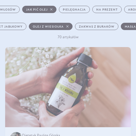
 WŁOSÓW
JAK PIĆ OLEJ
PIELĘGNACJA
NA PREZENT
ARO
ET JABŁKOWY
OLEJ Z WIESIOŁKA
ZAKWAS Z BURAKÓW
MASŁA
70 artykułów
Dietetyk Paulina Górska