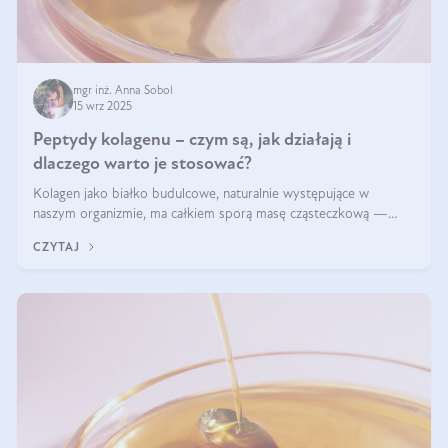
mgr inż. Anna Sobol
15 wrz 2025
Peptydy kolagenu – czym są, jak działają i
dlaczego warto je stosować?
Kolagen jako białko budulcowe, naturalnie występujące w
naszym organizmie, ma całkiem sporą masę cząsteczkową —
nawet do 300 kDa. Jeśli chcielibyśmy suplementować go w tej
CZYTAJ
formie, byłby trudno strawialny. Aby był lepiej przyswajalny i
bardziej biodostępny