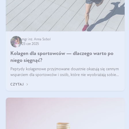
mgr inż. Anna Sobol
23 cze 2025
Kolagen dla sportowców — dlaczego warto po
niego sięgnąć?
Peptydy kolagenowe przyjmowane doustnie okazują się cennym
wsparciem dla sportowców i osób, które nie wyobrażają sobie
życia bez intensywnego ruchu.
CZYTAJ