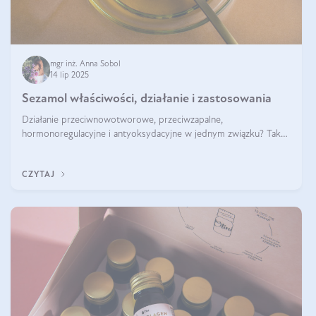
mgr inż. Anna Sobol
14 lip 2025
Sezamol właściwości, działanie i zastosowania
Działanie przeciwnowotworowe, przeciwzapalne,
hormonoregulacyjne i antyoksydacyjne w jednym związku? Tak
— to właśnie natura sezamolu, który obecny jest w oleju
sezamowym. Dowiedz się, dlaczego warto wprowadzić go do
CZYTAJ
swojej diety — być może to pierwsza ok