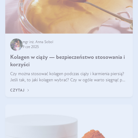
mgr inż. Anna Sobol
9 cze 2025
Kolagen w ciąży — bezpieczeństwo stosowania i
korzyści
Czy można stosować kolagen podczas ciąży i karmienia piersią?
Jeśli tak, to jaki kolagen wybrać? Czy w ogóle warto sięgnąć po
ten rodzaj suplementacji?
CZYTAJ