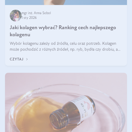
mgr inż. Anna Sobol
1 sty 2026
Jaki kolagen wybrać? Ranking cech najlepszego
kolagenu
Wybór kolagenu zależy od źródła, celu oraz potrzeb. Kolagen
może pochodzić z różnych źródeł, np. ryb, bydła czy drobiu, a
każdy typ ma swoje unikatowe właściwości. Dla skóry najlepiej
CZYTAJ
sprawdza się kolagen rybi, a dla wspierania stawów — kolagen
bydlęcy.