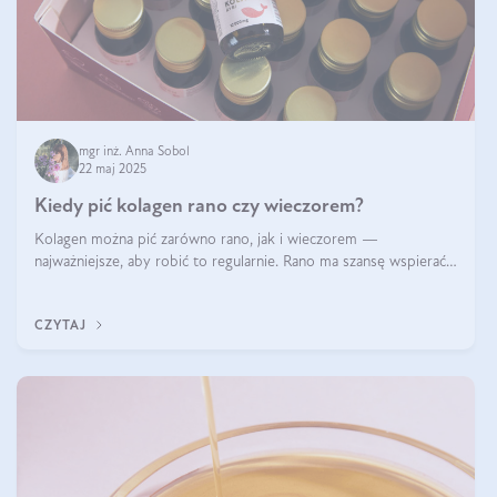
mgr inż. Anna Sobol
22 maj 2025
Kiedy pić kolagen rano czy wieczorem?
Kolagen można pić zarówno rano, jak i wieczorem —
najważniejsze, aby robić to regularnie. Rano ma szansę wspierać
energię i metabolizm, a wieczorem regenerację organizmu
podczas snu.
CZYTAJ