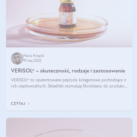
Maria Knapik
19 maj 2025
VERISOL® – skuteczność, rodzaje i zastosowanie
VERISOL® to opatentowane peptydy kolagenowe pochodzące z
ryb ciepłowodnych. Składniki stymulują fibroblasty do produkcji
kolagenu i elastyny w skórze. Kolagen VERISOL® zapewnia
wysoką biodostępność i umożliwia skuteczne dotarcie do
CZYTAJ
komórek skóry.