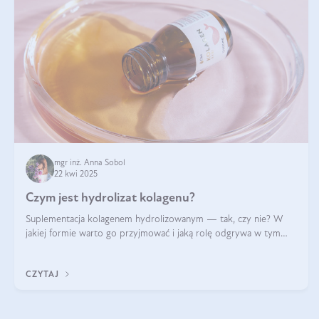
mgr inż. Anna Sobol
22 kwi 2025
Czym jest hydrolizat kolagenu?
Suplementacja kolagenem hydrolizowanym — tak, czy nie? W
jakiej formie warto go przyjmować i jaką rolę odgrywa w tym
wszystkim jego hydroliza czy liofilizacja?
CZYTAJ