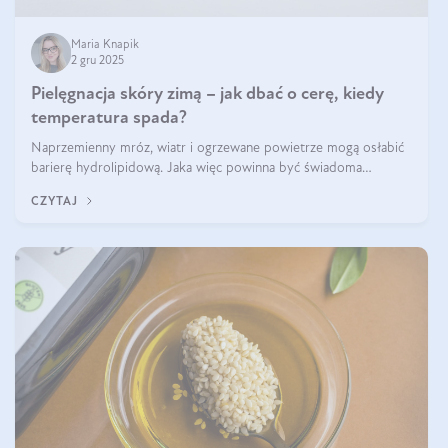
Maria Knapik
2 gru 2025
Pielęgnacja skóry zimą – jak dbać o cerę, kiedy
temperatura spada?
Naprzemienny mróz, wiatr i ogrzewane powietrze mogą osłabić
barierę hydrolipidową. Jaka więc powinna być świadoma
pielęgnacja w okresie chłodnych miesięcy?
CZYTAJ