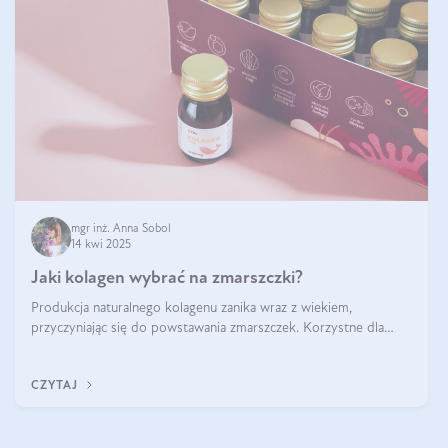
mgr inż. Anna Sobol
14 kwi 2025
Jaki kolagen wybrać na zmarszczki?
Produkcja naturalnego kolagenu zanika wraz z wiekiem,
przyczyniając się do powstawania zmarszczek. Korzystne dla
skóry efekty stosowania kolagenu w formie preparatów
doustnych potwierdzone zostały przez badania naukowe.
CZYTAJ