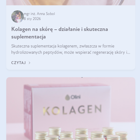
mgr inż. Anna Sobol
8 sty 2026
Kolagen na skórę – działanie i skuteczna
suplementacja
Skuteczna suplementacja kolagenem, zwłaszcza w formie
hydrolizowanych peptydów, może wspierać regenerację skóry i
poprawiać jej wygląd, jeśli jest połączona z odpowiednią dietą i
CZYTAJ
regularnością stosowania.