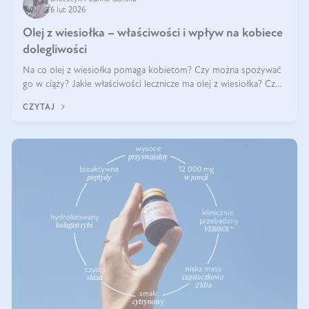
6 lut 2026
Olej z wiesiołka – właściwości i wpływ na kobiece
dolegliwości
Na co olej z wiesiołka pomaga kobietom? Czy można spożywać
go w ciąży? Jakie właściwości lecznicze ma olej z wiesiołka? Czy
jego skuteczność potwierdzają badania? Ile trzeba czekać na
CZYTAJ
efekty? Jaka jes