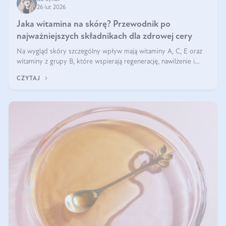
26 lut 2026
Jaka witamina na skórę? Przewodnik po
najważniejszych składnikach dla zdrowej cery
Na wygląd skóry szczególny wpływ mają witaminy A, C, E oraz
witaminy z grupy B, które wspierają regenerację, nawilżenie i
ochronę przed stresem oksydacyjnym. Odpowiednia podaż tych
CZYTAJ
witamin wspiera elastyczność skóry i jej naturalny blask.