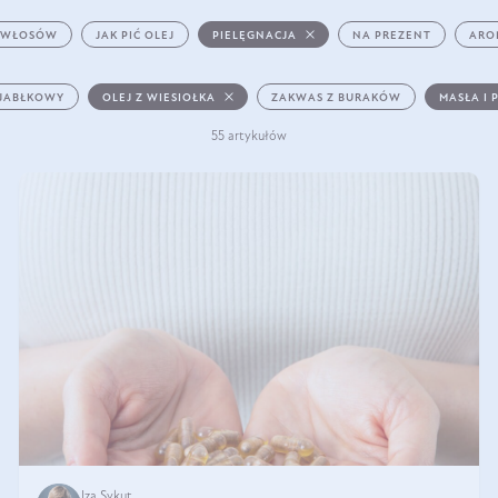
 WŁOSÓW
JAK PIĆ OLEJ
PIELĘGNACJA
NA PREZENT
ARO
 JABŁKOWY
OLEJ Z WIESIOŁKA
ZAKWAS Z BURAKÓW
MASŁA I 
55 artykułów
Iza Sykut