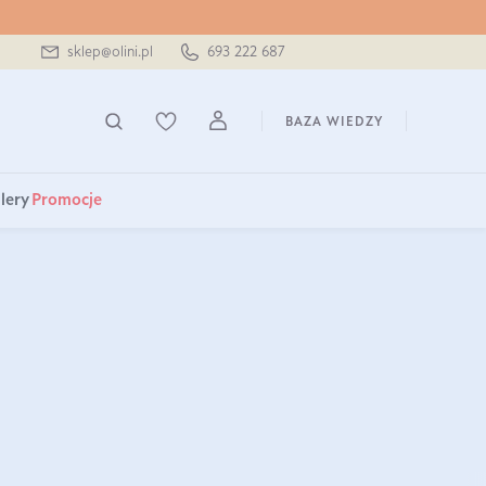
sklep@olini.pl
693 222 687
BAZA WIEDZY
lery
Promocje