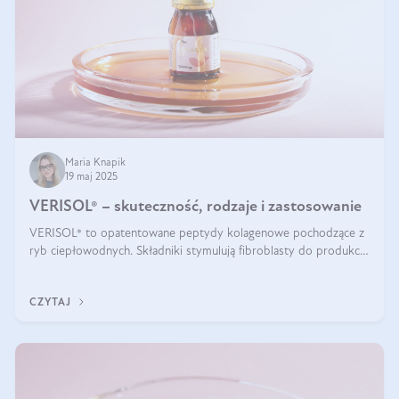
Maria Knapik
19 maj 2025
VERISOL® – skuteczność, rodzaje i zastosowanie
VERISOL® to opatentowane peptydy kolagenowe pochodzące z
ryb ciepłowodnych. Składniki stymulują fibroblasty do produkcji
kolagenu i elastyny w skórze. Kolagen VERISOL® zapewnia
wysoką biodostępność i umożliwia skuteczne dotarcie do
CZYTAJ
komórek skóry.