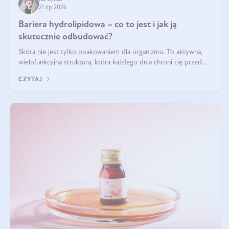
21 lip 2026
Bariera hydrolipidowa – co to jest i jak ją
skutecznie odbudować?
Skóra nie jest tylko opakowaniem dla organizmu. To aktywna,
wielofunkcyjna struktura, która każdego dnia chroni cię przed
utratą wody, wahaniami temperatury i czynnikami
CZYTAJ
środowiskowymi. Jednym z jej kluczowych elementów jest
bariera hydrolipidowa.