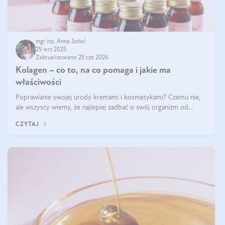
mgr inż. Anna Sobol
25 wrz 2025
Zaktualizowano 25 cze 2026
Kolagen – co to, na co pomaga i jakie ma
właściwości
Poprawianie swojej urody kremami i kosmetykami? Czemu nie,
ale wszyscy wiemy, że najlepiej zadbać o swój organizm od
wewnątrz — to solidna podstawa do tego, by nasz wygląd
CZYTAJ
zewnętrzny prezentował się zdrowo i atrakcyjnie. Stosowanie
wysokiej jakości suplem