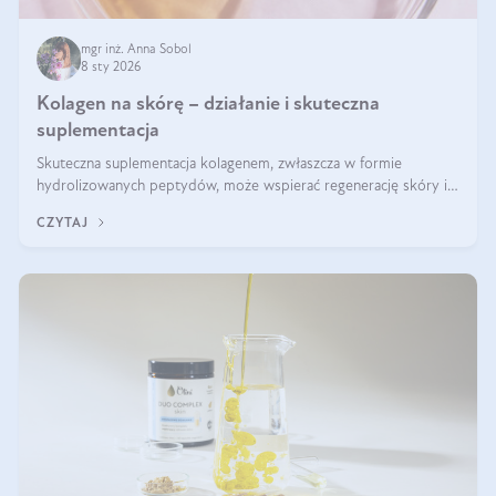
mgr inż. Anna Sobol
8 sty 2026
Kolagen na skórę – działanie i skuteczna
suplementacja
Skuteczna suplementacja kolagenem, zwłaszcza w formie
hydrolizowanych peptydów, może wspierać regenerację skóry i
poprawiać jej wygląd, jeśli jest połączona z odpowiednią dietą i
CZYTAJ
regularnością stosowania.