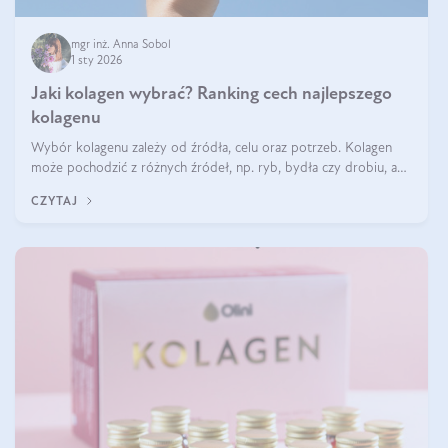
mgr inż. Anna Sobol
1 sty 2026
Jaki kolagen wybrać? Ranking cech najlepszego
kolagenu
Wybór kolagenu zależy od źródła, celu oraz potrzeb. Kolagen
może pochodzić z różnych źródeł, np. ryb, bydła czy drobiu, a
każdy typ ma swoje unikatowe właściwości. Dla skóry najlepiej
CZYTAJ
sprawdza się kolagen rybi, a dla wspierania stawów — kolagen
bydlęcy.