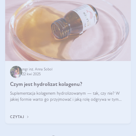
mgr inż. Anna Sobol
22 kwi 2025
Czym jest hydrolizat kolagenu?
Suplementacja kolagenem hydrolizowanym — tak, czy nie? W
jakiej formie warto go przyjmować i jaką rolę odgrywa w tym
wszystkim jego hydroliza czy liofilizacja?
CZYTAJ