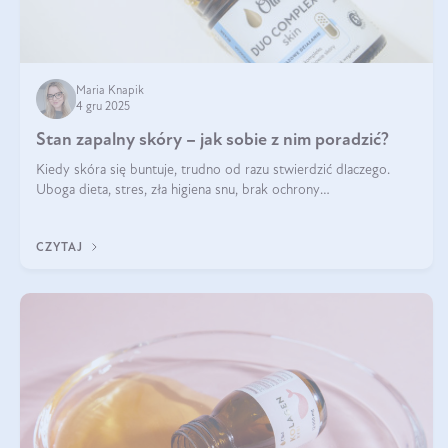
Maria Knapik
4 gru 2025
Stan zapalny skóry – jak sobie z nim poradzić?
Kiedy skóra się buntuje, trudno od razu stwierdzić dlaczego.
Uboga dieta, stres, zła higiena snu, brak ochrony
przeciwsłonecznej – powodów nasilenia stanów zapalnych może
być wiele. Jak poradzić sobie z ich przyczynami i skutkami?
CZYTAJ