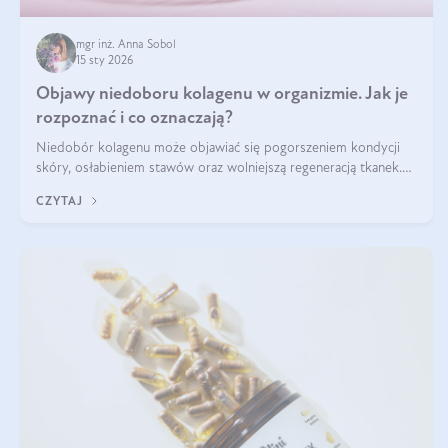
mgr inż. Anna Sobol
15 sty 2026
Objawy niedoboru kolagenu w organizmie. Jak je
rozpoznać i co oznaczają?
Niedobór kolagenu może objawiać się pogorszeniem kondycji
skóry, osłabieniem stawów oraz wolniejszą regeneracją tkanek.
Do najczęstszych sygnałów należą utrata jędrności i elastyczności
CZYTAJ
skóry, bóle stawów, łamliwość paznokci oraz osłabienie włosów.