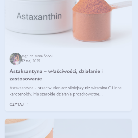
mgr inż. Anna Sobol
12 maj 2025
Astaksantyna – właściwości, działanie i
zastosowanie
Astaksantyna - przeciwutleniacz silniejszy niż witamina C i inne
karotenoidy. Ma szerokie działanie prozdrowotne:
przeciwzapalne, przeciwnowotworowe i immunomodulacyjne.
CZYTAJ