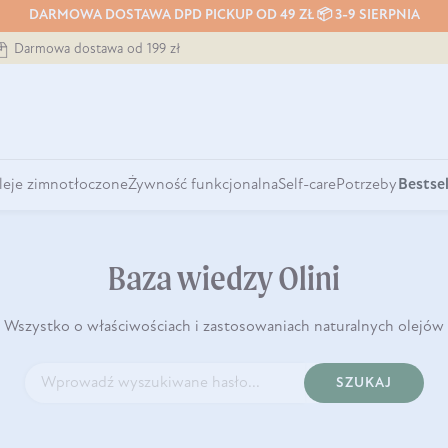
DARMOWA DOSTAWA DPD PICKUP OD 49 ZŁ 📦 3-9 SIERPNIA
Darmowa dostawa od 199 zł
leje zimnotłoczone
Żywność funkcjonalna
Self-care
Potrzeby
Bestsel
Baza wiedzy Olini
Wszystko o właściwościach i zastosowaniach naturalnych olejów
SZUKAJ