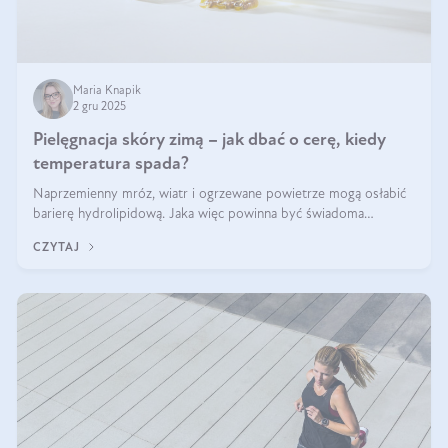
Maria Knapik
2 gru 2025
Pielęgnacja skóry zimą – jak dbać o cerę, kiedy
temperatura spada?
Naprzemienny mróz, wiatr i ogrzewane powietrze mogą osłabić
barierę hydrolipidową. Jaka więc powinna być świadoma
pielęgnacja w okresie chłodnych miesięcy?
CZYTAJ