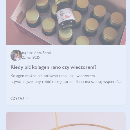
mgr inż. Anna Sobol
22 maj 2025
Kiedy pić kolagen rano czy wieczorem?
Kolagen można pić zarówno rano, jak i wieczorem —
najważniejsze, aby robić to regularnie. Rano ma szansę wspierać
energię i metabolizm, a wieczorem regenerację organizmu
podczas snu.
CZYTAJ