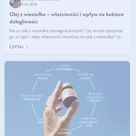
6 lut 2026
Olej z wiesiołka – właściwości i wpływ na kobiece
dolegliwości
Na co olej z wiesiołka pomaga kobietom? Czy można spożywać
go w ciąży? Jakie właściwości lecznicze ma olej z wiesiołka? Czy
jego skuteczność potwierdzają badania? Ile trzeba czekać na
CZYTAJ
efekty? Jaka jes