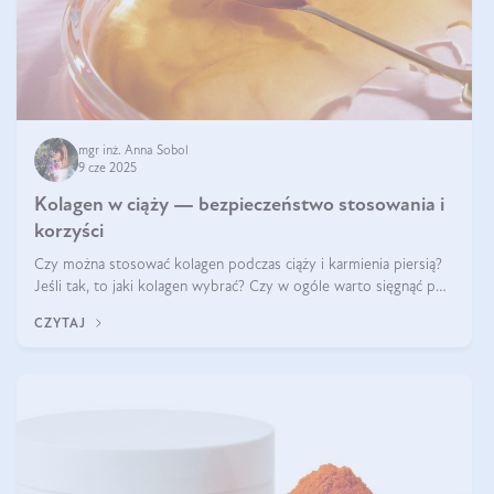
mgr inż. Anna Sobol
9 cze 2025
Kolagen w ciąży — bezpieczeństwo stosowania i
korzyści
Czy można stosować kolagen podczas ciąży i karmienia piersią?
Jeśli tak, to jaki kolagen wybrać? Czy w ogóle warto sięgnąć po
ten rodzaj suplementacji?
CZYTAJ