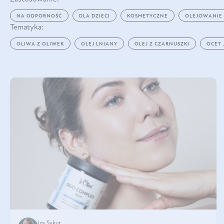
NA ODPORNOŚĆ
DLA DZIECI
KOSMETYCZNE
OLEJOWANIE
Tematyka:
OLIWA Z OLIWEK
OLEJ LNIANY
OLEJ Z CZARNUSZKI
OCET
Iza Sykut