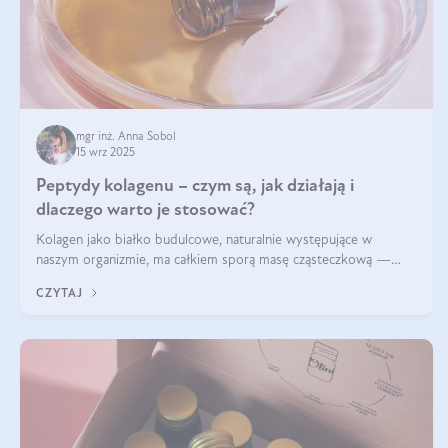
mgr inż. Anna Sobol
15 wrz 2025
Peptydy kolagenu – czym są, jak działają i
dlaczego warto je stosować?
Kolagen jako białko budulcowe, naturalnie występujące w
naszym organizmie, ma całkiem sporą masę cząsteczkową —
nawet do 300 kDa. Jeśli chcielibyśmy suplementować go w tej
CZYTAJ
formie, byłby trudno strawialny. Aby był lepiej przyswajalny i
bardziej biodostępny