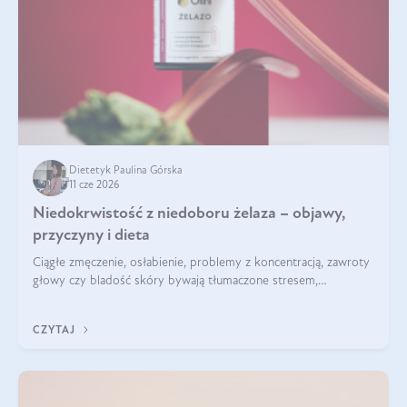
Dietetyk Paulina Górska
11 cze 2026
Niedokrwistość z niedoboru żelaza – objawy,
przyczyny i dieta
Ciągłe zmęczenie, osłabienie, problemy z koncentracją, zawroty
głowy czy bladość skóry bywają tłumaczone stresem,
przepracowaniem lub niedoborem snu. Tymczasem ich
przyczyną może być niedokrwistość z niedoboru żelaza.
CZYTAJ