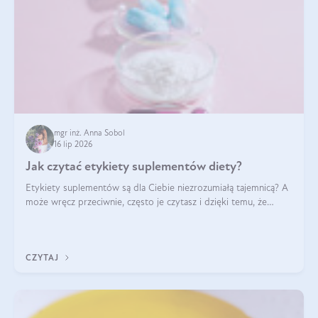
mgr inż. Anna Sobol
16 lip 2026
Jak czytać etykiety suplementów diety?
Etykiety suplementów są dla Ciebie niezrozumiałą tajemnicą? A
może wręcz przeciwnie, często je czytasz i dzięki temu, że
doskonale rozumiesz co jest na nich napisane, dokonujesz
najlepszych dla siebie decyzji zakupowych?
CZYTAJ