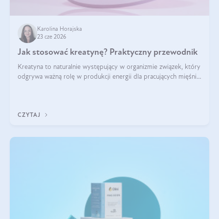
Karolina Horajska
23 cze 2026
Jak stosować kreatynę? Praktyczny przewodnik
Kreatyna to naturalnie występujący w organizmie związek, który
odgrywa ważną rolę w produkcji energii dla pracujących mięśni.
Choć przez lata kojarzono ją głównie ze sportami siłowymi, dziś
jest jednym z najlepiej przebadanych suplementów
stosowanych prze
CZYTAJ