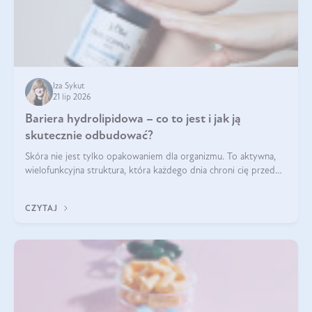
Iza Sykut
21 lip 2026
Bariera hydrolipidowa – co to jest i jak ją
skutecznie odbudować?
Skóra nie jest tylko opakowaniem dla organizmu. To aktywna,
wielofunkcyjna struktura, która każdego dnia chroni cię przed
utratą wody, wahaniami temperatury i czynnikami
środowiskowymi. Jednym z jej kluczowych elementów jest
CZYTAJ
bariera hydrolipidowa.