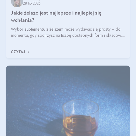
28 lip 2026
Jakie żelazo jest najlepsze i najlepiej się
wchłania?
Wybór suplementu z żelazem może wydawać się prosty – do
momentu, gdy spojrzysz na liczbę dostępnych form i składów.
Lepszy będzie bisglicynian, czy siarczan? Co wpływa na
wchłanianie żelaza i jakie dodatkowe składniki powinien
CZYTAJ
zawierać suplement?