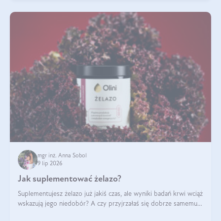
mgr inż. Anna Sobol
9 lip 2026
Jak suplementować żelazo?
Suplementujesz żelazo już jakiś czas, ale wyniki badań krwi wciąż
wskazują jego niedobór? A czy przyjrzałaś się dobrze samemu
sposobowi suplementacji tego mikroelementu? Dowiedz się, jak