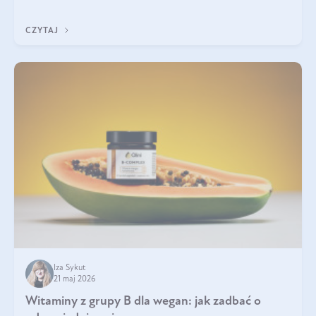
która sprawdza się najlepiej w praktyce. W tym artykule
przyglądamy się temu, jaka forma kreatyny jest najlepsza.
CZYTAJ
Iza Sykut
21 maj 2026
Witaminy z grupy B dla wegan: jak zadbać o