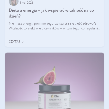
14 maj 2026
Dieta a energia – jak wspierać witalność na co
dzień?
Nie masz energii, pomimo tego, że starasz się „jeść zdrowo”?
Witalność to efekt wielu czynników – w tym tego, co regularnie
ląduje na talerzu. Zapotrzebowanie na składniki odżywcze różni
się w zależności od osoby
CZYTAJ