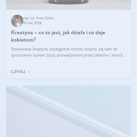
mgr inż. Anna Sobol
14 maj 2026
Kreatyna – co to jest, jak działa i co daje
kobietom?
Stosowanie kreatyny szczególnie mocno kojarzy się nam ze
sportowym stylem życia, prowadzonym przez atletów i innych
miłośników aktywności fizycznej. Nie bez powodu: faktycznie,
ten naturalny metabolit aminokwasów poprawia wydolność i
CZYTAJ
zwiększa masę