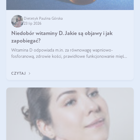
Dietetyk Paulina Górska
23 lip 2026
Niedobór witaminy D. Jakie są objawy i jak
zapobiegać?
Witamina D odpowiada m.in. za równowagę wapniowo-
fosforanową, zdrowie kości, prawidłowe funkcjonowanie mięśni
i wspieranie odporności. Mimo że organizm może ją wytwarzać
pod wpływem słońca, niedobór witaminy D pozostaje częstym
CZYTAJ
problemem.