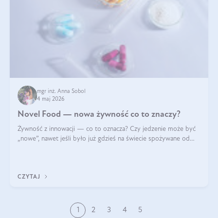
mgr inż. Anna Sobol
4 maj 2026
Novel Food — nowa żywność co to znaczy?
Żywność z innowacji — co to oznacza? Czy jedzenie może być
„nowe”, nawet jeśli było już gdzieś na świecie spożywane od
wieków? Czy w składnikach spożywczych mogą być obecne
jakieś nanomateriały? Dowiesz się tego z niniejszego artykułu:
poznasz definicję n
CZYTAJ
1
2
3
4
5