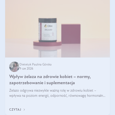
Dietetyk Paulina Górska
9 cze 2026
Wpływ żelaza na zdrowie kobiet – normy,
zapotrzebowanie i suplementacja
Żelazo odgrywa niezwykle ważną rolę w zdrowiu kobiet –
wpływa na poziom energii, odporność, równowagę hormonalną
i prawidłowy przebieg cyklu miesiączkowego oraz ciąży. Jego
niedobór może prowadzić m.in. do zmęczenia, bólów i
CZYTAJ
zawrotów głowy czy problemów z