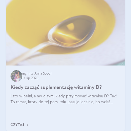
mgr inż. Anna Sobol
14 lip 2026
Kiedy zacząć suplementację witaminy D?
Lato w pełni, a my o tym, kiedy przyjmować witaminę D? Tak!
To temat, który do tej pory roku pasuje idealnie, bo wciąż
zdarza się, że suplementacja tej witaminy pozostawia
wątpliwości. Najczęstsze pytania dotyczą tego, ile trzeba być na
słońcu, aby witami
CZYTAJ