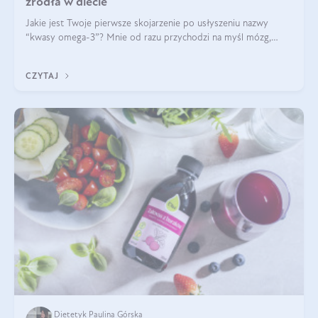
źródła w diecie
Jakie jest Twoje pierwsze skojarzenie po usłyszeniu nazwy
“kwasy omega-3”? Mnie od razu przychodzi na myśl mózg,
wsparcie układu nerwowego i zdrowie skóry. W tym artykule
skupimy się głównie na dwóch kwasach z tej rodziny: DHA oraz
CZYTAJ
EPA.
Dietetyk Paulina Górska