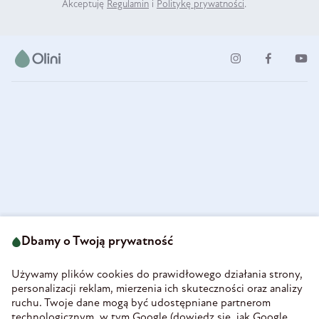
Akceptuję
Regulamin
i
Politykę prywatności
.
ul. Strzegomska 49
693 222 687
58-160 Świebodzice
Dbamy o Twoją prywatność
sklep@olini.pl
Polska
NIP 8860027066
Używamy plików cookies do prawidłowego działania strony,
REGON 890213034
personalizacji reklam, mierzenia ich skuteczności oraz analizy
ruchu. Twoje dane mogą być udostępniane partnerom
INFORMACJE
technologicznym, w tym Google (
dowiedz się, jak Google