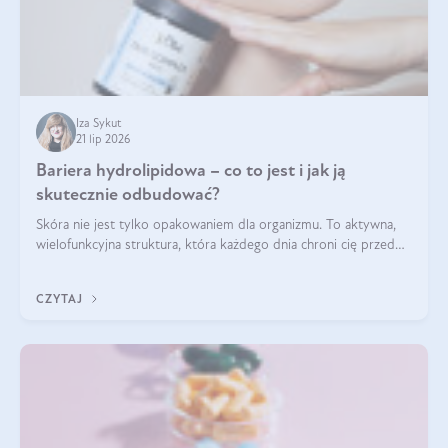
Iza Sykut
21 lip 2026
Bariera hydrolipidowa – co to jest i jak ją
skutecznie odbudować?
Skóra nie jest tylko opakowaniem dla organizmu. To aktywna,
wielofunkcyjna struktura, która każdego dnia chroni cię przed
utratą wody, wahaniami temperatury i czynnikami
środowiskowymi. Jednym z jej kluczowych elementów jest
CZYTAJ
bariera hydrolipidowa.