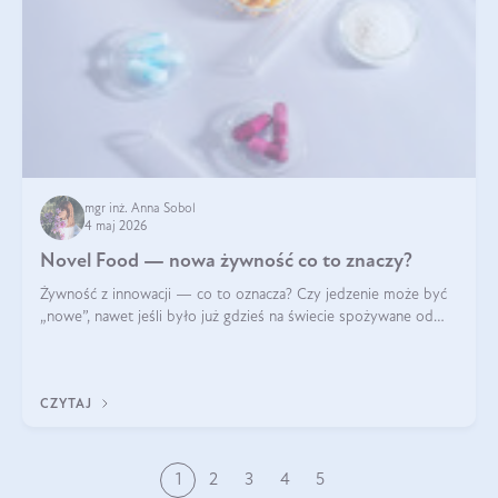
mgr inż. Anna Sobol
4 maj 2026
Novel Food — nowa żywność co to znaczy?
Żywność z innowacji — co to oznacza? Czy jedzenie może być
„nowe”, nawet jeśli było już gdzieś na świecie spożywane od
wieków? Czy w składnikach spożywczych mogą być obecne
jakieś nanomateriały? Dowiesz się tego z niniejszego artykułu:
poznasz definicję n
CZYTAJ
1
2
3
4
5