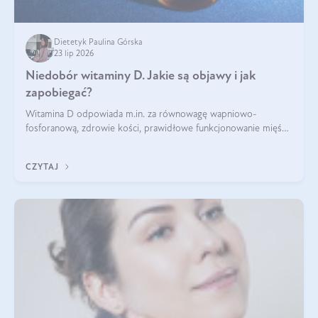
Dietetyk Paulina Górska
23 lip 2026
Niedobór witaminy D. Jakie są objawy i jak
zapobiegać?
Witamina D odpowiada m.in. za równowagę wapniowo-
fosforanową, zdrowie kości, prawidłowe funkcjonowanie mięśni
i wspieranie odporności. Mimo że organizm może ją wytwarzać
pod wpływem słońca, niedobór witaminy D pozostaje częstym
CZYTAJ
problemem.