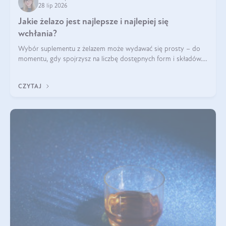
28 lip 2026
Jakie żelazo jest najlepsze i najlepiej się
wchłania?
Wybór suplementu z żelazem może wydawać się prosty – do
momentu, gdy spojrzysz na liczbę dostępnych form i składów.
Lepszy będzie bisglicynian, czy siarczan? Co wpływa na
wchłanianie żelaza i jakie dodatkowe składniki powinien
CZYTAJ
zawierać suplement?