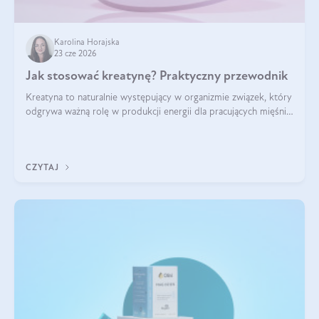
Karolina Horajska
23 cze 2026
Jak stosować kreatynę? Praktyczny przewodnik
Kreatyna to naturalnie występujący w organizmie związek, który
odgrywa ważną rolę w produkcji energii dla pracujących mięśni.
Choć przez lata kojarzono ją głównie ze sportami siłowymi, dziś
jest jednym z najlepiej przebadanych suplementów
stosowanych prze
CZYTAJ