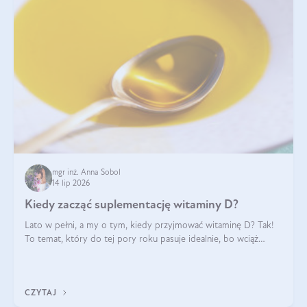
mgr inż. Anna Sobol
14 lip 2026
Kiedy zacząć suplementację witaminy D?
Lato w pełni, a my o tym, kiedy przyjmować witaminę D? Tak!
To temat, który do tej pory roku pasuje idealnie, bo wciąż
zdarza się, że suplementacja tej witaminy pozostawia
wątpliwości. Najczęstsze pytania dotyczą tego, ile trzeba być na
słońcu, aby witami
CZYTAJ