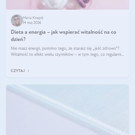
Maria Knapik
14 maj 2026
Dieta a energia – jak wspierać witalność na co
dzień?
Nie masz energii, pomimo tego, że starasz się „jeść zdrowo”?
Witalność to efekt wielu czynników – w tym tego, co regularnie
ląduje na talerzu. Zapotrzebowanie na składniki odżywcze różni
się w zależności od osoby
CZYTAJ