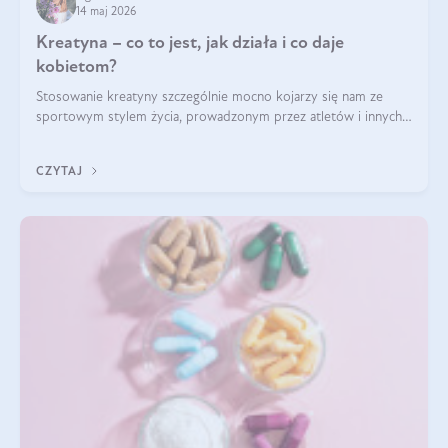
14 maj 2026
Kreatyna – co to jest, jak działa i co daje
kobietom?
Stosowanie kreatyny szczególnie mocno kojarzy się nam ze
sportowym stylem życia, prowadzonym przez atletów i innych
miłośników aktywności fizycznej. Nie bez powodu: faktycznie,
ten naturalny metabolit aminokwasów poprawia wydolność i
CZYTAJ
zwiększa masę