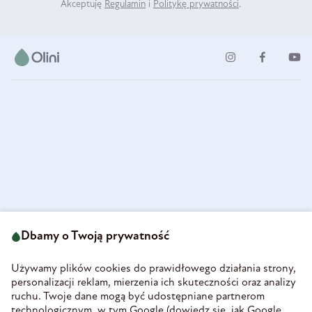
Akceptuję
Regulamin
i
Politykę prywatności
.
ul. Strzegomska 49
693 222 687
58-160 Świebodzice
Dbamy o Twoją prywatność
sklep@olini.pl
Polska
NIP 8860027066
Używamy plików cookies do prawidłowego działania strony,
REGON 890213034
personalizacji reklam, mierzenia ich skuteczności oraz analizy
ruchu. Twoje dane mogą być udostępniane partnerom
INFORMACJE
technologicznym, w tym Google (
dowiedz się, jak Google