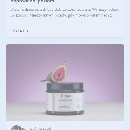
odpowiedni poziom
Dieta roślinna potrafi być dobrze zbilansowana. Wymaga jednak
uważności. Między innymi wtedy, gdy mowa o witaminach z
grupy B. Te składniki nie działają w pojedynkę. Tworzą system
naczyń połączonych.
CZYTAJ
mgr inż. Anna Sobol