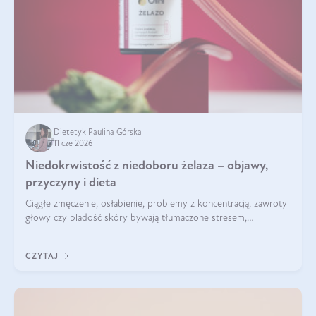
Dietetyk Paulina Górska
11 cze 2026
Niedokrwistość z niedoboru żelaza – objawy,
przyczyny i dieta
Ciągłe zmęczenie, osłabienie, problemy z koncentracją, zawroty
głowy czy bladość skóry bywają tłumaczone stresem,
przepracowaniem lub niedoborem snu. Tymczasem ich
przyczyną może być niedokrwistość z niedoboru żelaza.
CZYTAJ