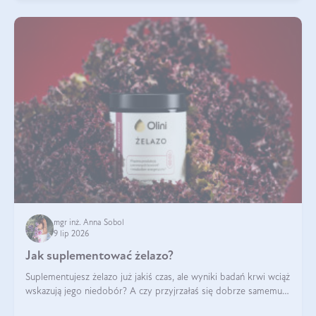
mgr inż. Anna Sobol
9 lip 2026
Jak suplementować żelazo?
Suplementujesz żelazo już jakiś czas, ale wyniki badań krwi wciąż
wskazują jego niedobór? A czy przyjrzałaś się dobrze samemu
sposobowi suplementacji tego mikroelementu? Dowiedz się, jak