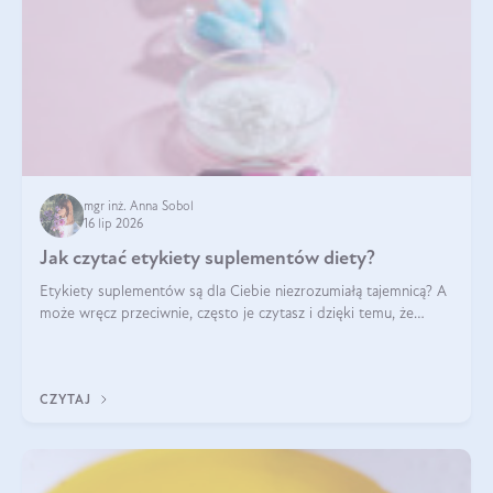
mgr inż. Anna Sobol
16 lip 2026
Jak czytać etykiety suplementów diety?
Etykiety suplementów są dla Ciebie niezrozumiałą tajemnicą? A
może wręcz przeciwnie, często je czytasz i dzięki temu, że
doskonale rozumiesz co jest na nich napisane, dokonujesz
najlepszych dla siebie decyzji zakupowych?
CZYTAJ