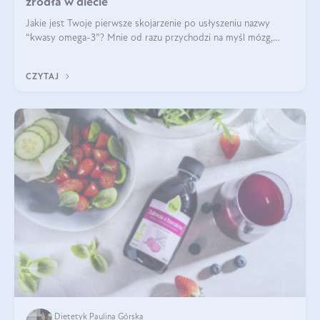
źródła w diecie
Jakie jest Twoje pierwsze skojarzenie po usłyszeniu nazwy
“kwasy omega-3”? Mnie od razu przychodzi na myśl mózg,
wsparcie układu nerwowego i zdrowie skóry. W tym artykule
skupimy się głównie na dwóch kwasach z tej rodziny: DHA oraz
CZYTAJ
EPA.
Dietetyk Paulina Górska