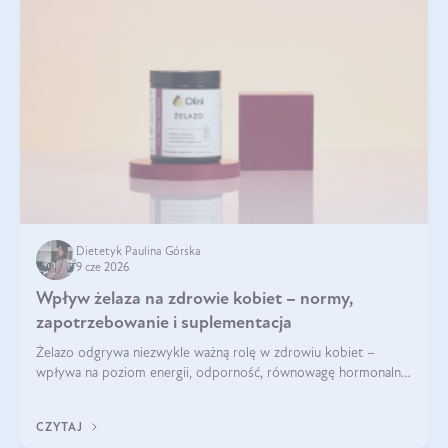
Dietetyk Paulina Górska
9 cze 2026
Wpływ żelaza na zdrowie kobiet – normy,
zapotrzebowanie i suplementacja
Żelazo odgrywa niezwykle ważną rolę w zdrowiu kobiet –
wpływa na poziom energii, odporność, równowagę hormonalną
i prawidłowy przebieg cyklu miesiączkowego oraz ciąży. Jego
niedobór może prowadzić m.in. do zmęczenia, bólów i
CZYTAJ
zawrotów głowy czy problemów z