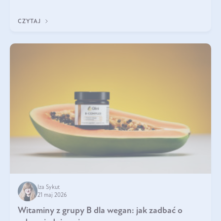
która sprawdza się najlepiej w praktyce. W tym artykule
przyglądamy się temu, jaka forma kreatyny jest najlepsza.
CZYTAJ
Iza Sykut
21 maj 2026
Witaminy z grupy B dla wegan: jak zadbać o