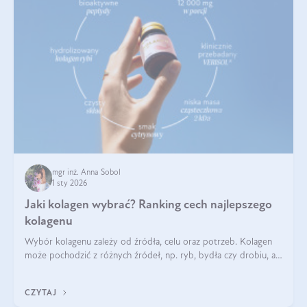
mgr inż. Anna Sobol
1 sty 2026
Jaki kolagen wybrać? Ranking cech najlepszego
kolagenu
Wybór kolagenu zależy od źródła, celu oraz potrzeb. Kolagen
może pochodzić z różnych źródeł, np. ryb, bydła czy drobiu, a
każdy typ ma swoje unikatowe właściwości. Dla skóry najlepiej
sprawdza się kolagen rybi, a dla wspierania stawów — kolagen
CZYTAJ
bydlęcy.