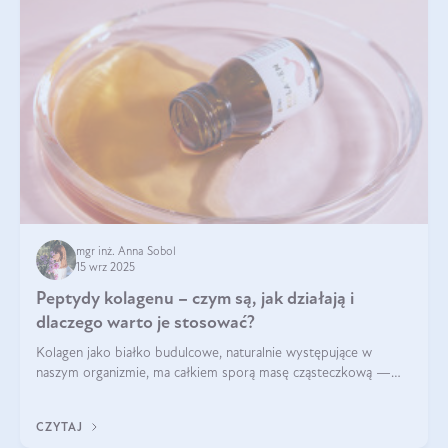
mgr inż. Anna Sobol
15 wrz 2025
Peptydy kolagenu – czym są, jak działają i
dlaczego warto je stosować?
Kolagen jako białko budulcowe, naturalnie występujące w
naszym organizmie, ma całkiem sporą masę cząsteczkową —
nawet do 300 kDa. Jeśli chcielibyśmy suplementować go w tej
formie, byłby trudno strawialny. Aby był lepiej przyswajalny i
CZYTAJ
bardziej biodostępny