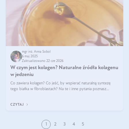
mgr inż. Anna Sobol
6 maj 2025
Zaktualizowano 22 cze 2026
W czym jest kolagen? Naturalne źródła kolagenu
w jedzeniu
Co zawiera kolagen? Co jeść, by wspierać naturalną syntezę
tego białka w fibroblastach? Na te i inne pytania poznasz
odpowiedź w tym artykule.
CZYTAJ
1
2
3
4
5