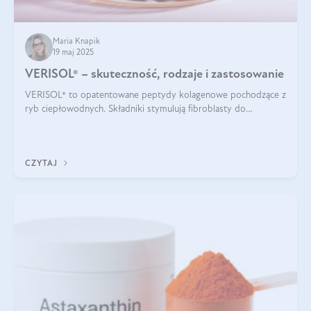
Maria Knapik
19 maj 2025
VERISOL® – skuteczność, rodzaje i zastosowanie
VERISOL® to opatentowane peptydy kolagenowe pochodzące z
ryb ciepłowodnych. Składniki stymulują fibroblasty do
produkcji kolagenu i elastyny w skórze. Kolagen VERISOL®
zapewnia wysoką biodostępność i umożliwia skuteczne dotarcie
do komórek skóry.
CZYTAJ