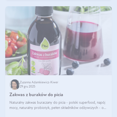
Zuzanna Adamkiewicz-Kiwer
29 gru 2025
Zakwas z buraków do picia
Naturalny zakwas buraczany do picia - polski superfood, napój
mocy, naturalny probiotyk, pełen składników odżywczych - o
zakwasie z buraka mówi się w samych superlatywach. Niektórzy