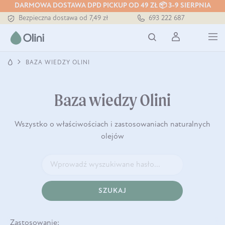
Tłoczony zawsze na zimno
DARMOWA DOSTAWA DPD PICKUP OD 49 ZŁ 📦 3-9 SIERPNIA
Bezpieczna dostawa od 7,49 zł
693 222 687
Darmowa dostawa od 199 zł
Tłoczony zawsze na zimno
BAZA WIEDZY OLINI
Baza wiedzy Olini
Wszystko o właściwościach i zastosowaniach naturalnych
olejów
SZUKAJ
Zastosowanie: