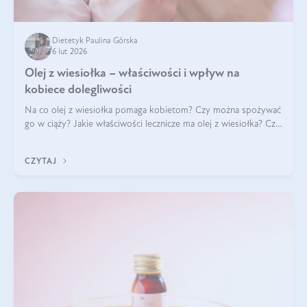
Dietetyk Paulina Górska
6 lut 2026
Olej z wiesiołka – właściwości i wpływ na
kobiece dolegliwości
Na co olej z wiesiołka pomaga kobietom? Czy można spożywać
go w ciąży? Jakie właściwości lecznicze ma olej z wiesiołka? Czy
jego skuteczność potwierdzają badania? Ile trzeba czekać na
efekty? Jaka jes
CZYTAJ