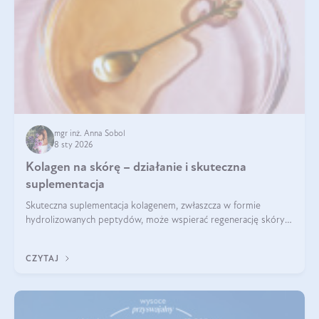
mgr inż. Anna Sobol
8 sty 2026
Kolagen na skórę – działanie i skuteczna
suplementacja
Skuteczna suplementacja kolagenem, zwłaszcza w formie
hydrolizowanych peptydów, może wspierać regenerację skóry i
poprawiać jej wygląd, jeśli jest połączona z odpowiednią dietą i
regularnością stosowania.
CZYTAJ