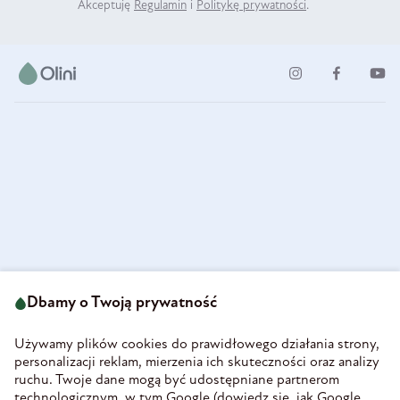
Akceptuję
Regulamin
i
Politykę prywatności
.
ul. Strzegomska 49
693 222 687
58-160 Świebodzice
Dbamy o Twoją prywatność
sklep@olini.pl
Polska
NIP 8860027066
Używamy plików cookies do prawidłowego działania strony,
REGON 890213034
personalizacji reklam, mierzenia ich skuteczności oraz analizy
ruchu. Twoje dane mogą być udostępniane partnerom
INFORMACJE
technologicznym, w tym Google (
dowiedz się, jak Google