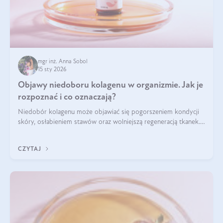
mgr inż. Anna Sobol
15 sty 2026
Objawy niedoboru kolagenu w organizmie. Jak je
rozpoznać i co oznaczają?
Niedobór kolagenu może objawiać się pogorszeniem kondycji
skóry, osłabieniem stawów oraz wolniejszą regeneracją tkanek.
Do najczęstszych sygnałów należą utrata jędrności i
elastyczności skóry, bóle stawów, łamliwość paznokci oraz
CZYTAJ
osłabienie włosów.