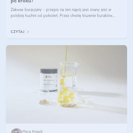
po kroku?
Zakwas buraczany - przepis na ten napój jest znany jest w
polskiej kuchni od pokoleń. Przez chwilę kiszenie buraków
czerwonych zostało zapomniane, by w ostatnim czasie powrócić
na fali popularności na
CZYTAJ
Maria Knapik