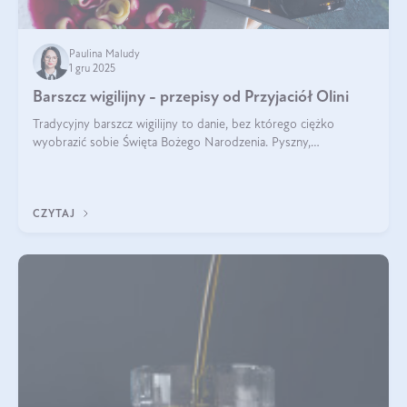
Paulina Maludy
1 gru 2025
Barszcz wigilijny - przepisy od Przyjaciół Olini
Tradycyjny barszcz wigilijny to danie, bez którego ciężko
wyobrazić sobie Święta Bożego Narodzenia. Pyszny,
aromatyczny, esencjonalny, pachnący grzybami, o pięknym
klarownym kolorze. W czym tkwi tajem
CZYTAJ