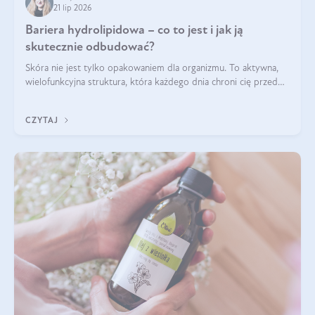
21 lip 2026
Bariera hydrolipidowa – co to jest i jak ją
skutecznie odbudować?
Skóra nie jest tylko opakowaniem dla organizmu. To aktywna,
wielofunkcyjna struktura, która każdego dnia chroni cię przed
utratą wody, wahaniami temperatury i czynnikami
środowiskowymi. Jednym z jej kluczowych elementów jest
CZYTAJ
bariera hydrolipidowa.