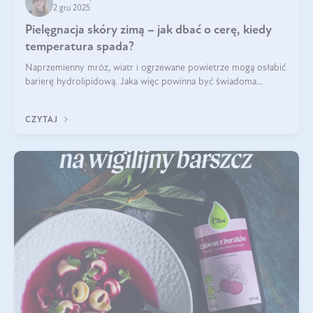
2 gru 2025
Pielęgnacja skóry zimą – jak dbać o cerę, kiedy
temperatura spada?
Naprzemienny mróz, wiatr i ogrzewane powietrze mogą osłabić
barierę hydrolipidową. Jaka więc powinna być świadoma
pielęgnacja w okresie chłodnych miesięcy?
CZYTAJ