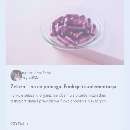
mgr inż. Anna Sobol
16 gru 2025
Żelazo – na co pomaga. Funkcje i suplementacja
Funkcje żelaza w organizmie obejmują przede wszystkim
transport tlenu i prawidłowe funkcjonowanie niektórych
enzymów. Żelazo odpowiada też za działanie układu
immunologicznego i nerwowego, szczególnie na wczesnym
etapie życia.
CZYTAJ