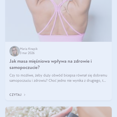
Maria Knapik
3 mar 2026
Jak masa mięśniowa wpływa na zdrowie i
samopoczucie?
Czy to możliwe, żeby duży obwód bicepsa równał się dobremu
samopoczuciu i zdrowiu? Choć jedno nie wynika z drugiego, to
jest między nimi powiązanie – masa mięśniowa może znacznie
poprawić jakość życia. W jaki sposób? W tym wpisie wszystko
CZYTAJ
wyjaśnimy.