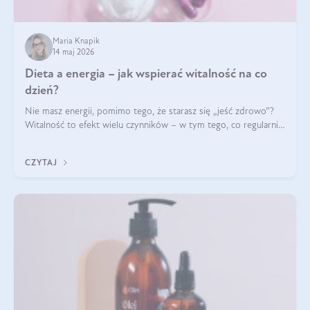
Maria Knapik
14 maj 2026
Dieta a energia – jak wspierać witalność na co
dzień?
Nie masz energii, pomimo tego, że starasz się „jeść zdrowo”?
Witalność to efekt wielu czynników – w tym tego, co regularnie
ląduje na talerzu. Zapotrzebowanie na składniki odżywcze różni
się w zależności od osoby
CZYTAJ