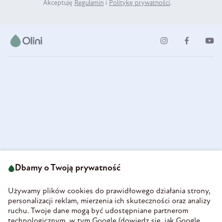
Akceptuję
Regulamin
i
Politykę prywatności
.
ul. Strzegomska 49
693 222 687
58-160 Świebodzice
Dbamy o Twoją prywatność
sklep@olini.pl
Polska
NIP 8860027066
Używamy plików cookies do prawidłowego działania strony,
REGON 890213034
personalizacji reklam, mierzenia ich skuteczności oraz analizy
ruchu. Twoje dane mogą być udostępniane partnerom
INFORMACJE
technologicznym, w tym Google (
dowiedz się, jak Google