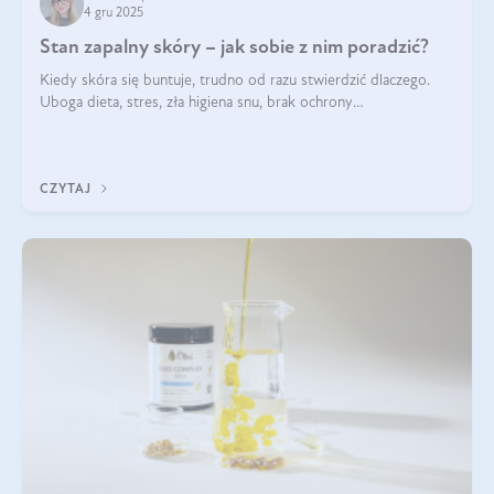
4 gru 2025
Stan zapalny skóry – jak sobie z nim poradzić?
Kiedy skóra się buntuje, trudno od razu stwierdzić dlaczego.
Uboga dieta, stres, zła higiena snu, brak ochrony
przeciwsłonecznej – powodów nasilenia stanów zapalnych może
być wiele. Jak poradzić sobie z ich przyczynami i skutkami?
CZYTAJ