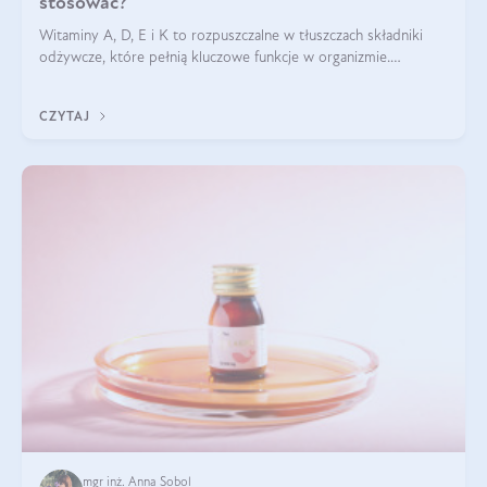
stosować?
Witaminy A, D, E i K to rozpuszczalne w tłuszczach składniki
odżywcze, które pełnią kluczowe funkcje w organizmie.
Wspierają zdrowie skóry i wzroku, odporność, prawidłową
krzepliwość krwi oraz mineralizację kości.
CZYTAJ
mgr inż. Anna Sobol