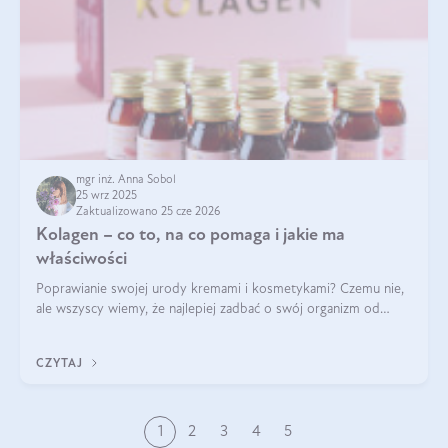
mgr inż. Anna Sobol
25 wrz 2025
Zaktualizowano 25 cze 2026
Kolagen – co to, na co pomaga i jakie ma
właściwości
Poprawianie swojej urody kremami i kosmetykami? Czemu nie,
ale wszyscy wiemy, że najlepiej zadbać o swój organizm od
wewnątrz — to solidna podstawa do tego, by nasz wygląd
zewnętrzny prezentował się zdrowo i atrakcyjnie. Stosowanie
CZYTAJ
wysokiej jakości suplem
1
2
3
4
5