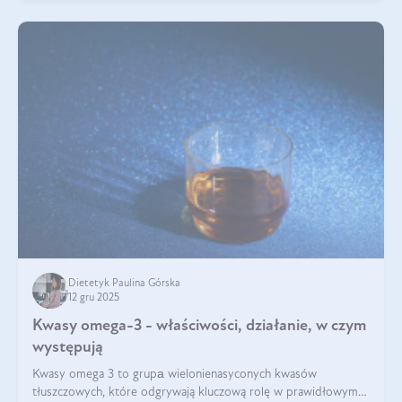
Dietetyk Paulina Górska
12 gru 2025
Kwasy omega-3 - właściwości, działanie, w czym
występują
Kwasy omega 3 to grupа wielonienasyconych kwasów
tłuszczowych, które odgrywają kluczową rolę w prawidłowym