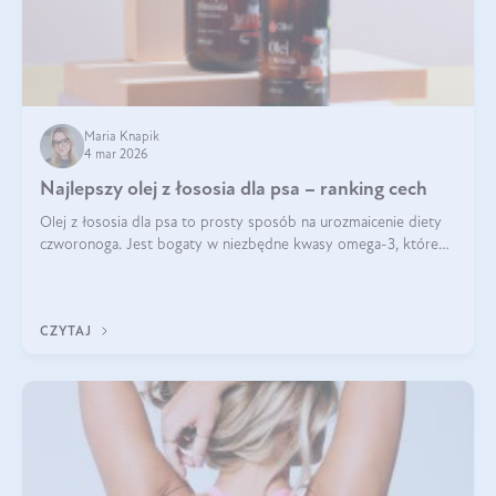
Maria Knapik
4 mar 2026
Najlepszy olej z łososia dla psa – ranking cech
Olej z łososia dla psa to prosty sposób na urozmaicenie diety
czworonoga. Jest bogaty w niezbędne kwasy omega-3, które
mogą pozytywnie wpłynąć na ogólną formę pupila. Na jakie
właściwości tego oleju rybiego warto w szczególności zwrócić
uwagę?
CZYTAJ