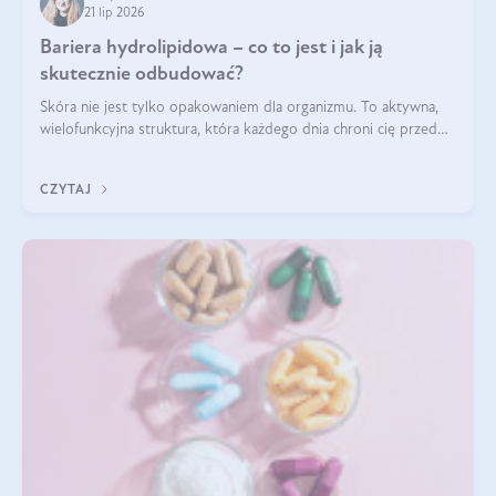
21 lip 2026
Bariera hydrolipidowa – co to jest i jak ją
skutecznie odbudować?
Skóra nie jest tylko opakowaniem dla organizmu. To aktywna,
wielofunkcyjna struktura, która każdego dnia chroni cię przed
utratą wody, wahaniami temperatury i czynnikami
środowiskowymi. Jednym z jej kluczowych elementów jest
CZYTAJ
bariera hydrolipidowa.