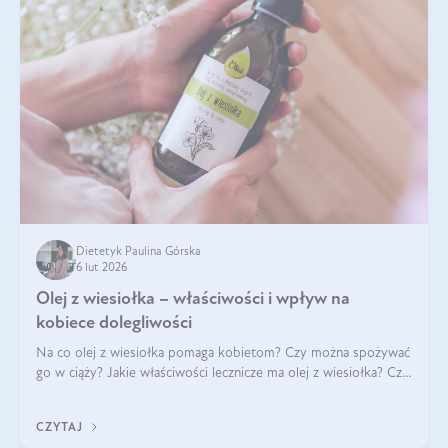
Dietetyk Paulina Górska
6 lut 2026
Olej z wiesiołka – właściwości i wpływ na
kobiece dolegliwości
Na co olej z wiesiołka pomaga kobietom? Czy można spożywać
go w ciąży? Jakie właściwości lecznicze ma olej z wiesiołka? Czy
jego skuteczność potwierdzają badania? Ile trzeba czekać na
efekty? Jaka jes
CZYTAJ