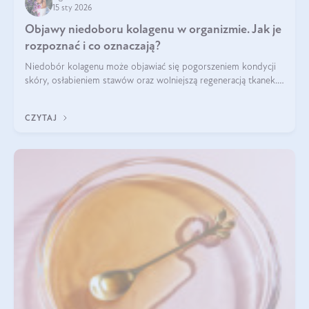
15 sty 2026
Objawy niedoboru kolagenu w organizmie. Jak je
rozpoznać i co oznaczają?
Niedobór kolagenu może objawiać się pogorszeniem kondycji
skóry, osłabieniem stawów oraz wolniejszą regeneracją tkanek.
Do najczęstszych sygnałów należą utrata jędrności i
elastyczności skóry, bóle stawów, łamliwość paznokci oraz
CZYTAJ
osłabienie włosów.