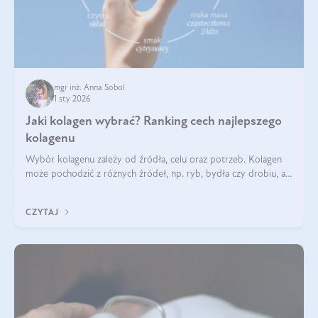
mgr inż. Anna Sobol
1 sty 2026
Jaki kolagen wybrać? Ranking cech najlepszego
kolagenu
Wybór kolagenu zależy od źródła, celu oraz potrzeb. Kolagen
może pochodzić z różnych źródeł, np. ryb, bydła czy drobiu, a
każdy typ ma swoje unikatowe właściwości. Dla skóry najlepiej
sprawdza się kolagen rybi, a dla wspierania stawów — kolagen
CZYTAJ
bydlęcy.