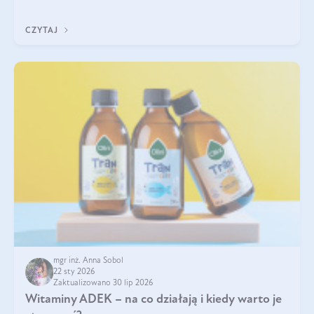
w naszym ciele? Powszechnie wiadomo, że jej przyjmowanie
zalecane jest jesienią i zimą, ale czy wiesz, dlaczego warto to
CZYTAJ
robić?
mgr inż. Anna Sobol
22 sty 2026
Zaktualizowano 30 lip 2026
Witaminy ADEK – na co działają i kiedy warto je