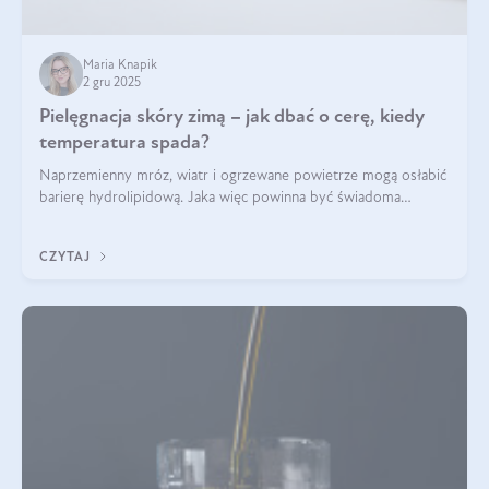
Maria Knapik
2 gru 2025
Pielęgnacja skóry zimą – jak dbać o cerę, kiedy
temperatura spada?
Naprzemienny mróz, wiatr i ogrzewane powietrze mogą osłabić
barierę hydrolipidową. Jaka więc powinna być świadoma
pielęgnacja w okresie chłodnych miesięcy?
CZYTAJ