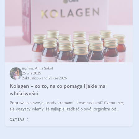
mgr inż. Anna Sobol
25 wrz 2025
Zaktualizowano 25 cze 2026
Kolagen – co to, na co pomaga i jakie ma
właściwości
Poprawianie swojej urody kremami i kosmetykami? Czemu nie,
ale wszyscy wiemy, że najlepiej zadbać o swój organizm od
wewnątrz — to solidna podstawa do tego, by nasz wygląd
CZYTAJ
zewnętrzny prezentował się zdrowo i atrakcyjnie. Stosowanie
wysokiej jakości suplem