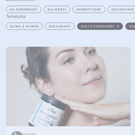
NA ODPORNOŚĆ
DLA DZIECI
KOSMETYCZNE
OLEJOWANIE
Tematyka:
OLIWA Z OLIWEK
OLEJ LNIANY
OLEJ Z CZARNUSZKI
OC
Iza Sykut