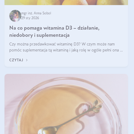
mgr inż. Anna Sobol
29 sty 2026
Na co pomaga witamina D3 – działanie,
niedobory i suplementacja
Czy można przedawkować witaminę D3? W czym może nam
pomóc suplementacja tą witaminą i jaką rolę w ogóle pełni ona w
naszym ciele? Powszechnie wiadomo, że jej przyjmowanie
CZYTAJ
zalecane jest jesienią i zimą, ale czy wiesz, dlaczego warto to
robić?