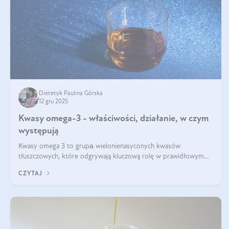
Dietetyk Paulina Górska
12 gru 2025
Kwasy omega-3 - właściwości, działanie, w czym
występują
Kwasy omega 3 to grupа wielonienasyconych kwasów
tłuszczowych, które odgrywają kluczową rolę w prawidłowym
funkcjonowaniu organizmu – wspierają pracę serca, mózgu i
CZYTAJ
układu odpornościowego.