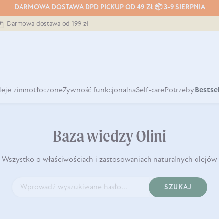
DARMOWA DOSTAWA DPD PICKUP OD 49 ZŁ 📦 3-9 SIERPNIA
Darmowa dostawa od 199 zł
leje zimnotłoczone
Żywność funkcjonalna
Self-care
Potrzeby
Bestsel
Baza wiedzy Olini
Wszystko o właściwościach i zastosowaniach naturalnych olejów
SZUKAJ