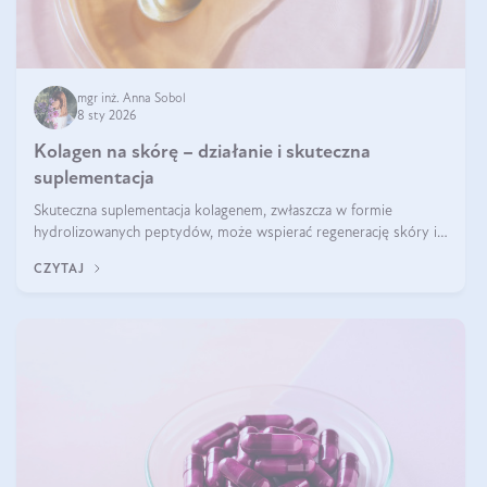
mgr inż. Anna Sobol
8 sty 2026
Kolagen na skórę – działanie i skuteczna
suplementacja
Skuteczna suplementacja kolagenem, zwłaszcza w formie
hydrolizowanych peptydów, może wspierać regenerację skóry i
poprawiać jej wygląd, jeśli jest połączona z odpowiednią dietą i
CZYTAJ
regularnością stosowania.