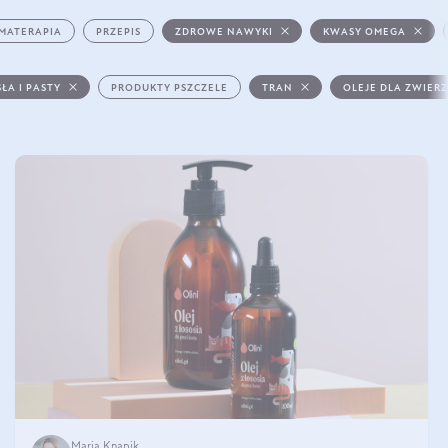
MATERAPIA
PRZEPIS
ZDROWE NAWYKI
KWASY OMEGA
ŁA I PASTY
PRODUKTY PSZCZELE
TRAN
OLEJE DLA ZWIER
Maria Knapik