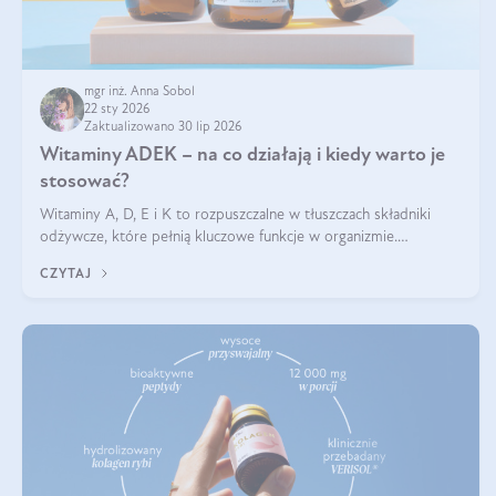
mgr inż. Anna Sobol
22 sty 2026
Zaktualizowano 30 lip 2026
Witaminy ADEK – na co działają i kiedy warto je
stosować?
Witaminy A, D, E i K to rozpuszczalne w tłuszczach składniki
odżywcze, które pełnią kluczowe funkcje w organizmie.
Wspierają zdrowie skóry i wzroku, odporność, prawidłową
CZYTAJ
krzepliwość krwi oraz mineralizację kości.