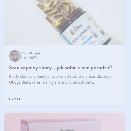
Maria Knapik
4 gru 2025
Stan zapalny skóry – jak sobie z nim poradzić?
Kiedy skóra się buntuje, trudno od razu stwierdzić dlaczego.
Uboga dieta, stres, zła higiena snu, brak ochrony
przeciwsłonecznej – powodów nasilenia stanów zapalnych może
być wiele. Jak poradzić sobie z ich przyczynami i skutkami?
CZYTAJ