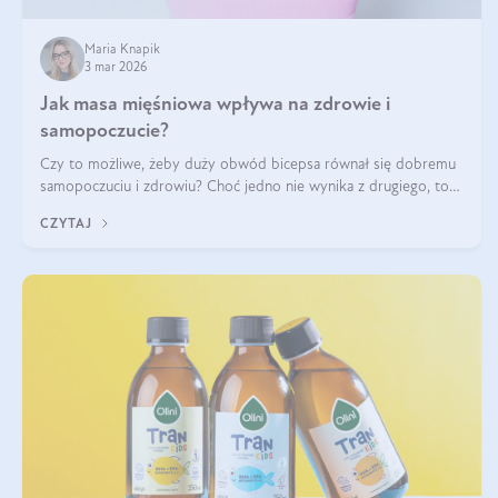
Maria Knapik
3 mar 2026
Jak masa mięśniowa wpływa na zdrowie i
samopoczucie?
Czy to możliwe, żeby duży obwód bicepsa równał się dobremu
samopoczuciu i zdrowiu? Choć jedno nie wynika z drugiego, to
jest między nimi powiązanie – masa mięśniowa może znacznie
CZYTAJ
poprawić jakość życia. W jaki sposób? W tym wpisie wszystko
wyjaśnimy.