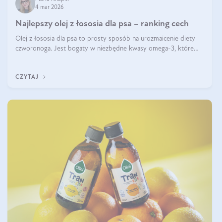
4 mar 2026
Najlepszy olej z łososia dla psa – ranking cech
Olej z łososia dla psa to prosty sposób na urozmaicenie diety
czworonoga. Jest bogaty w niezbędne kwasy omega-3, które
mogą pozytywnie wpłynąć na ogólną formę pupila. Na jakie
właściwości tego oleju rybiego warto w szczególności zwrócić
CZYTAJ
uwagę?