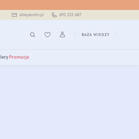
sklep@olini.pl
693 222 687
BAZA WIEDZY
lery
Promocje