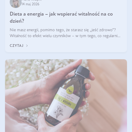
14 maj 2026
Dieta a energia – jak wspierać witalność na co
dzień?
Nie masz energii, pomimo tego, że starasz się „jeść zdrowo”?
Witalność to efekt wielu czynników – w tym tego, co regularnie
ląduje na talerzu. Zapotrzebowanie na składniki odżywcze różni
CZYTAJ
się w zależności od osoby