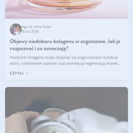
mgr inż. Anna Sobol
15 sty 2026
Objawy niedoboru kolagenu w organizmie. Jak je
rozpoznać i co oznaczają?
Niedobór kolagenu może objawiać się pogorszeniem kondycji
skóry, osłabieniem stawów oraz wolniejszą regeneracją tkanek.
Do najczęstszych sygnałów należą utrata jędrności i elastyczności
CZYTAJ
skóry, bóle stawów, łamliwość paznokci oraz osłabienie włosów.