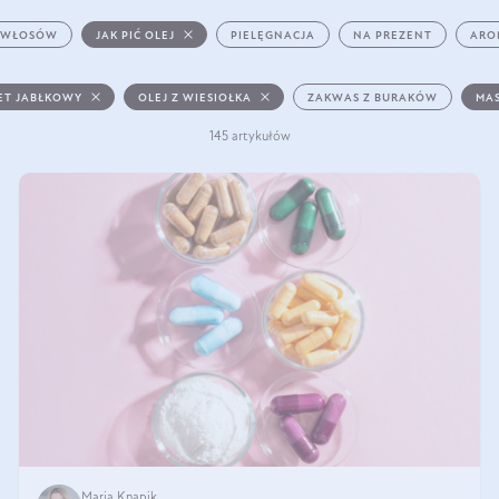
 WŁOSÓW
JAK PIĆ OLEJ
PIELĘGNACJA
NA PREZENT
ARO
ET JABŁKOWY
OLEJ Z WIESIOŁKA
ZAKWAS Z BURAKÓW
MAS
145 artykułów
Maria Knapik