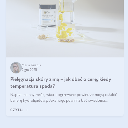
Maria Knapik
2 gru 2025
Pielęgnacja skóry zimą – jak dbać o cerę, kiedy
temperatura spada?
Naprzemienny mróz, wiatr i ogrzewane powietrze mogą osłabić
barierę hydrolipidową. Jaka więc powinna być świadoma
pielęgnacja w okresie chłodnych miesięcy?
CZYTAJ