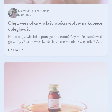
Dietetyk Paulina Górska
6 lut 2026
Olej z wiesiołka – właściwości i wpływ na kobiece
dolegliwości
Na co olej z wiesiołka pomaga kobietom? Czy można spożywać
go w ciąży? Jakie właściwości lecznicze ma olej z wiesiołka? Czy
jego skuteczność potwierdzają badania? Ile trzeba czekać na
CZYTAJ
efekty? Jaka jes