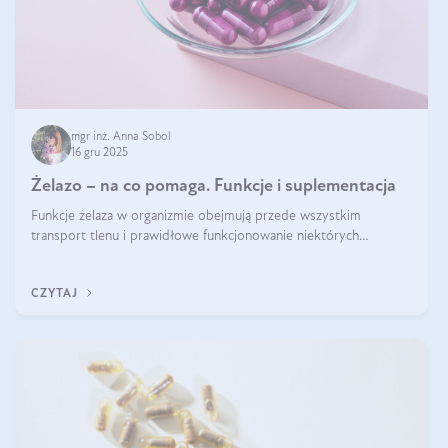
mgr inż. Anna Sobol
16 gru 2025
Żelazo – na co pomaga. Funkcje i suplementacja
Funkcje żelaza w organizmie obejmują przede wszystkim
transport tlenu i prawidłowe funkcjonowanie niektórych
enzymów. Żelazo odpowiada też za działanie układu
immunologicznego i nerwowego, szczególnie na wczesnym
CZYTAJ
etapie życia.