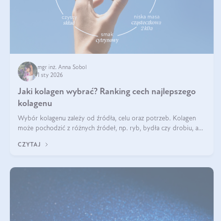
mgr inż. Anna Sobol
1 sty 2026
Jaki kolagen wybrać? Ranking cech najlepszego
kolagenu
Wybór kolagenu zależy od źródła, celu oraz potrzeb. Kolagen
może pochodzić z różnych źródeł, np. ryb, bydła czy drobiu, a
każdy typ ma swoje unikatowe właściwości. Dla skóry najlepiej
CZYTAJ
sprawdza się kolagen rybi, a dla wspierania stawów — kolagen
bydlęcy.