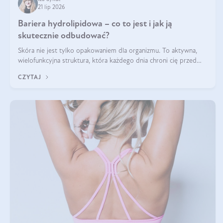
21 lip 2026
Bariera hydrolipidowa – co to jest i jak ją
skutecznie odbudować?
Skóra nie jest tylko opakowaniem dla organizmu. To aktywna,
wielofunkcyjna struktura, która każdego dnia chroni cię przed
utratą wody, wahaniami temperatury i czynnikami
CZYTAJ
środowiskowymi. Jednym z jej kluczowych elementów jest
bariera hydrolipidowa.