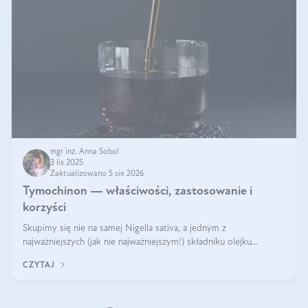
mgr inż. Anna Sobol
3 lis 2025
Zaktualizowano 5 sie 2026
Tymochinon — właściwości, zastosowanie i
korzyści
Skupimy się nie na samej Nigella sativa, a jednym z
najważniejszych (jak nie najważniejszym!) składniku olejku
eterycznego z czarnuszki: tymochinonie.
CZYTAJ